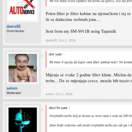
Pa ovo malo ocisti lopatice na turbu od garezi, ovo ide prev
Polen filter je filter kabine na njemačkom i taj se
ili sa dodacima srebrnih jona....
dams82
Sent from my SM-S911B using Tapatalk
Overclocker
dams82
,
Oct 1, 2024
dmr said:
↑
Pa imas li opciju da kupis sam filter jeftiniji neki? Ne konta
Mijenja se svake 2 godine filter klime. Mislim da
treba... Da se mijenjaju cesce, mozda bih trazio ne
selvin
Moderator
selvin
,
Oct 1, 2024
dino73n said:
↑
Orginalni turbo koji je dosao uz novo auto i ovaj od 280 k
Zato bolje redovno odrzavati orginalni turbo pa cak ga i sk