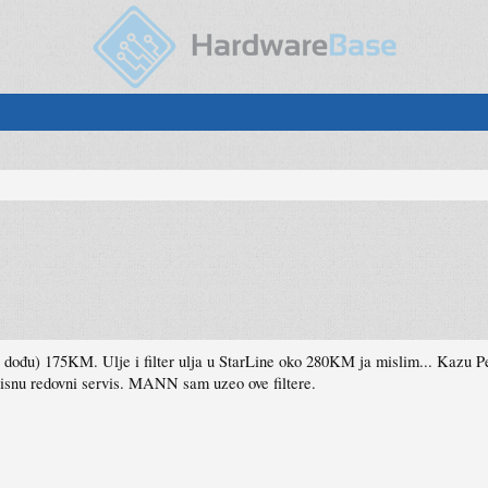
a dođu) 175KM. Ulje i filter ulja u StarLine oko 280KM ja mislim... Kazu P
 servisnu redovni servis. MANN sam uzeo ove filtere.