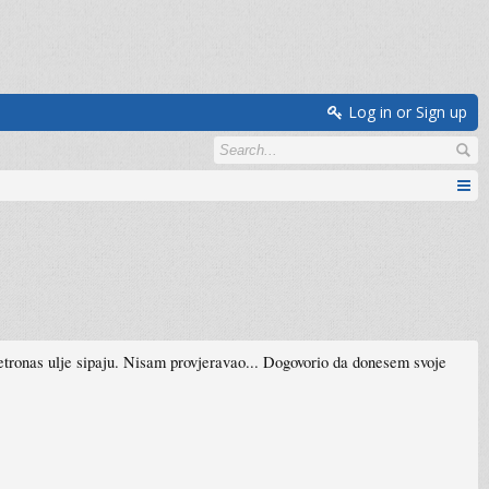
Log in or Sign up
etronas ulje sipaju. Nisam provjeravao... Dogovorio da donesem svoje