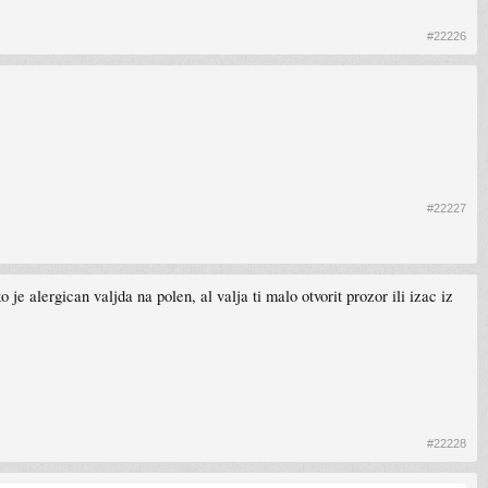
#22226
#22227
je alergican valjda na polen, al valja ti malo otvorit prozor ili izac iz
#22228