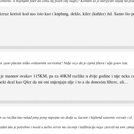
entivno. A mijenjam filter ali cemu taj polen (taj skupi)? Kontam ko je alergican valjda na polen
 izraz koristi kod nas isto kao i kuplung, deklo, kiler (kuhler) itd. Samo što 
m zasto placate toliko ovlastenim servisima? Nidje veze da je cijena filtera i ulja gotov ista.
 je mannov ovakav 115KM, pa za 40KM razlike u dvije godine i nije neka cifr
ki deal kao Qler da mi oni mijenjaju ulje i to a da donosim filtere, ali...
m su razlika kao nekad ping pong napojna sto dodje uz kuciste i highend seasonic corsair i sl.
idati ako je potrebno i nositi u turbo servis na ciscenje i kalibraciju nego zavrsiti na tom zam