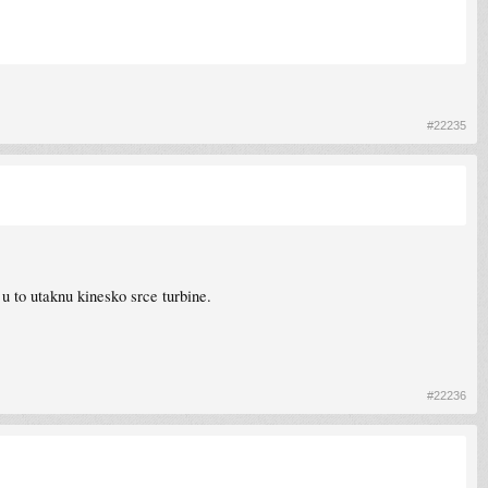
#22235
a u to utaknu kinesko srce turbine.
#22236