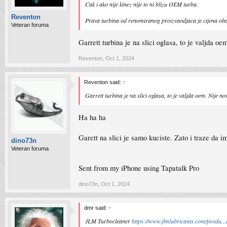
Cak i ako nije kinez nije to ni blizu OEM turba.
Reventon
Prava turbina od renomiranog proizvaodjaca je cijena obav
Veteran foruma
Garrett turbina je na slici oglasa, to je valjda o
Reventon
,
Oct 1, 2024
Reventon said:
↑
Garrett turbina je na slici oglasa, to je valjda oem. Nije n
Ha ha ha
Garett na slici je samo kuciste. Zato i traze da im
dino73n
Veteran foruma
Sent from my iPhone using Tapatalk Pro
dino73n
,
Oct 1, 2024
dmr said:
↑
JLM Turbocleaner
https://www.jlmlubricants.com/produ...l