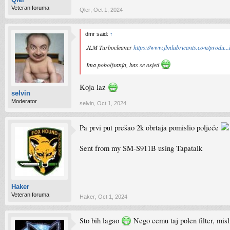
Veteran foruma
Qler
,
Oct 1, 2024
dmr said:
↑
JLM Turbocleaner
https://www.jlmlubricants.com/produ...l
Ima poboljsanja, bas se osjeti
Koja laz
selvin
Moderator
selvin
,
Oct 1, 2024
Pa prvi put prešao 2k obrtaja pomislio poljeće
Sent from my SM-S911B using Tapatalk
Haker
Veteran foruma
Haker
,
Oct 1, 2024
Sto bih lagao
Nego cemu taj polen filter, misl