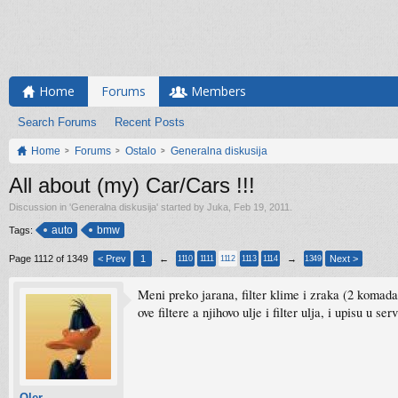
Home
Forums
Members
Search Forums
Recent Posts
Home
Forums
Ostalo
Generalna diskusija
All about (my) Car/Cars !!!
Discussion in '
Generalna diskusija
' started by
Juka
,
Feb 19, 2011
.
auto
bmw
Tags:
Page 1112 of 1349
< Prev
1
←
→
Next >
1110
1111
1112
1113
1114
1349
Meni preko jarana, filter klime i zraka (2 komad
ove filtere a njihovo ulje i filter ulja, i upisu u
Qler