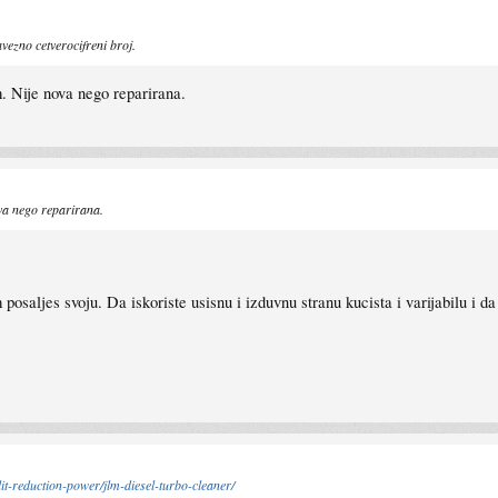
ezno cetverocifreni broj.
em. Nije nova nego reparirana.
ova nego reparirana.
 posaljes svoju. Da iskoriste usisnu i izduvnu stranu kucista i varijabilu i d
it-reduction-power/jlm-diesel-turbo-cleaner/