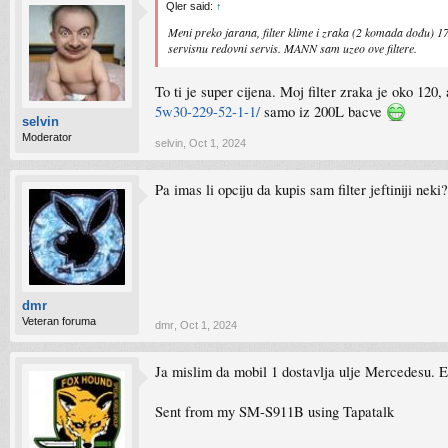
Qler said:
↑
Meni preko jarana, filter klime i zraka (2 komada dođu) 175
servisnu redovni servis. MANN sam uzeo ove filtere.
To ti je super cijena. Moj filter zraka je oko 12
5w30-229-52-1-1/
samo iz 200L bacve
selvin
Moderator
selvin
,
Oct 1, 2024
Pa imas li opciju da kupis sam filter jeftiniji nek
dmr
Veteran foruma
dmr
,
Oct 1, 2024
Ja mislim da mobil 1 dostavlja ulje Mercedesu. E
Sent from my SM-S911B using Tapatalk