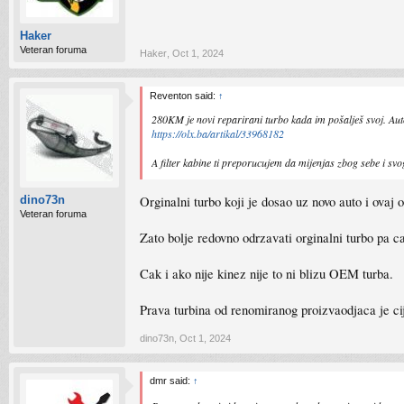
Haker
Veteran foruma
Haker
,
Oct 1, 2024
Reventon said:
↑
280KM je novi reparirani turbo kada im pošalješ svoj. Aut
https://olx.ba/artikal/33968182
A filter kabine ti preporucujem da mijenjas zbog sebe i svo
Orginalni turbo koji je dosao uz novo auto i ovaj 
dino73n
Veteran foruma
Zato bolje redovno odrzavati orginalni turbo pa ca
Cak i ako nije kinez nije to ni blizu OEM turba.
Prava turbina od renomiranog proizvaodjaca je ci
dino73n
,
Oct 1, 2024
dmr said:
↑