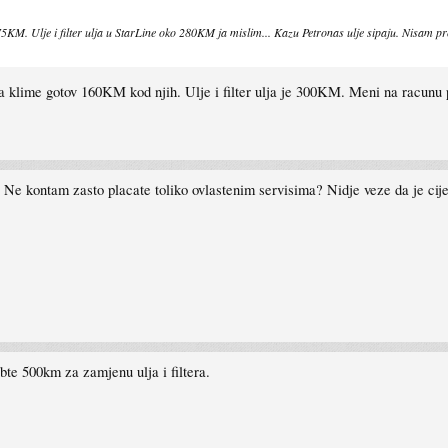
KM. Ulje i filter ulja u StarLine oko 280KM ja mislim... Kazu Petronas ulje sipaju. Nisam provj
0, a klime gotov 160KM kod njih. Ulje i filter ulja je 300KM. Meni na racunu 
i? Ne kontam zasto placate toliko ovlastenim servisima? Nidje veze da je cijena
bte 500km za zamjenu ulja i filtera.