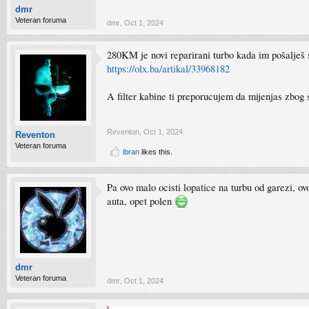
dmr
Veteran foruma
dmr
,
Oct 1, 2024
280KM je novi reparirani turbo kada im pošalješ 
https://olx.ba/artikal/33968182
A filter kabine ti preporucujem da mijenjas zbog 
Reventon
,
Oct 1, 2024
Reventon
Veteran foruma
ibran
likes this.
Pa ovo malo ocisti lopatice na turbu od garezi, ovo
auta, opet polen
dmr
Veteran foruma
dmr
,
Oct 1, 2024