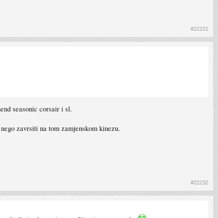
#22231
end seasonic corsair i sl.
iju nego zavrsiti na tom zamjenskom kinezu.
#22232