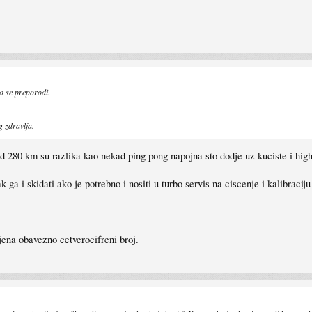
o se preporodi.
g zdravlja.
od 280 km su razlika kao nekad ping pong napojna sto dodje uz kuciste i high
k ga i skidati ako je potrebno i nositi u turbo servis na ciscenje i kalibrac
jena obavezno cetverocifreni broj.