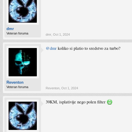
dmr
Veteran foruma
dmr
,
Oct 1, 2024
@dmr
koliko si platio to sredstvo za turbo?
Reventon
Veteran foruma
Reventon
,
Oct 1, 2024
39KM, isplativije nego polen filter