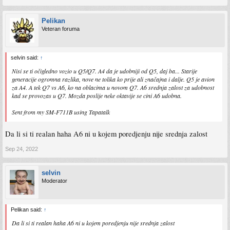
Pelikan
Veteran foruma
selvin said:
↑
Nisi se ti očigledno vozio u Q5/Q7. A4 da je udobniji od Q5, daj ba... Starije
generacije ogromna razlika, nove ne tolika ko prije ali značajna i dalje. Q5 je avion
za A4. A tek Q7 vs A6, ko na oblacima u novom Q7. A6 srednja zalost za udobnost
kad se provozas u Q7. Mozda poslije neke oktavije se cini A6 udobna.
Sent from my SM-F711B using Tapatalk
Da li si ti realan haha A6 ni u kojem poredjenju nije srednja zalost
Sep 24, 2022
selvin
Moderator
Pelikan said:
↑
Da li si ti realan haha A6 ni u kojem poredjenju nije srednja zalost