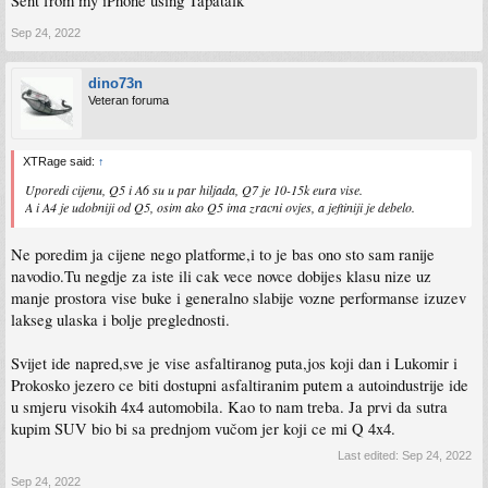
Sent from my iPhone using Tapatalk
Sep 24, 2022
dino73n
Veteran foruma
XTRage said:
↑
Uporedi cijenu, Q5 i A6 su u par hiljada, Q7 je 10-15k eura vise.
A i A4 je udobniji od Q5, osim ako Q5 ima zracni ovjes, a jeftiniji je debelo.
Ne poredim ja cijene nego platforme,i to je bas ono sto sam ranije
navodio.Tu negdje za iste ili cak vece novce dobijes klasu nize uz
manje prostora vise buke i generalno slabije vozne performanse izuzev
lakseg ulaska i bolje preglednosti.
Svijet ide napred,sve je vise asfaltiranog puta,jos koji dan i Lukomir i
Prokosko jezero ce biti dostupni asfaltiranim putem a autoindustrije ide
u smjeru visokih 4x4 automobila. Kao to nam treba. Ja prvi da sutra
kupim SUV bio bi sa prednjom vučom jer koji ce mi Q 4x4.
Last edited:
Sep 24, 2022
Sep 24, 2022