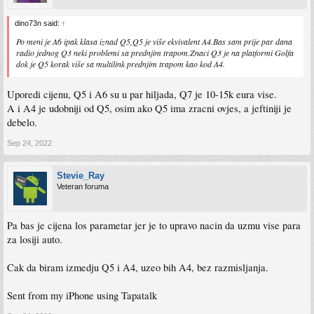
dino73n said:
↑
Po meni je A6 ipak klasa iznad Q5,Q5 je više ekvivalent A4.Bas sam prije par dana
radio jednog Q3 neki problemi sa prednjim trapom.Znaci Q3 je na platformi Golfa
dok je Q5 korak više sa multilink prednjim trapom kao kod A4.
Uporedi cijenu, Q5 i A6 su u par hiljada, Q7 je 10-15k eura vise.
A i A4 je udobniji od Q5, osim ako Q5 ima zracni ovjes, a jeftiniji je
debelo.
Sep 24, 2022
Stevie_Ray
Veteran foruma
Pa bas je cijena los parametar jer je to upravo nacin da uzmu vise para
za losiji auto.
Cak da biram izmedju Q5 i A4, uzeo bih A4, bez razmisljanja.
Sent from my iPhone using Tapatalk