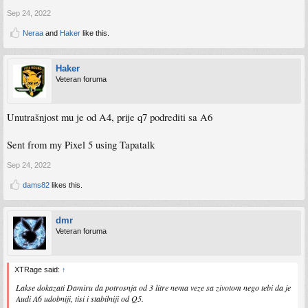
Sep 24, 2022
Neraa
and
Haker
like this.
Haker
Veteran foruma
Unutrašnjost mu je od A4, prije q7 podrediti sa A6
Sent from my Pixel 5 using Tapatalk
Sep 24, 2022
dams82
likes this.
dmr
Veteran foruma
XTRage said:
↑
Lakse dokazati Damiru da potrosnja od 3 litre nema veze sa zivotom nego tebi da je
Audi A6 udobniji, tisi i stabilniji od Q5.