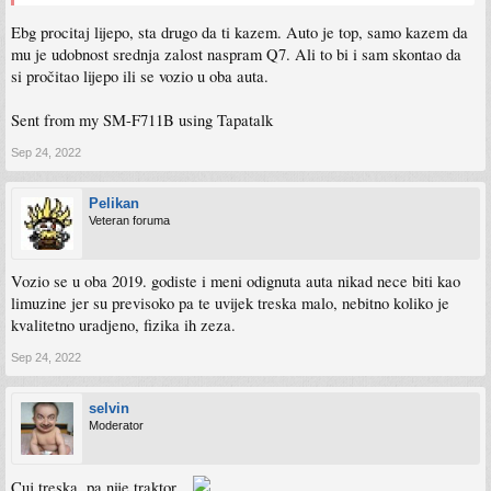
Ebg procitaj lijepo, sta drugo da ti kazem. Auto je top, samo kazem da
mu je udobnost srednja zalost naspram Q7. Ali to bi i sam skontao da
si pročitao lijepo ili se vozio u oba auta.
Sent from my SM-F711B using Tapatalk
Sep 24, 2022
Pelikan
Veteran foruma
Vozio se u oba 2019. godiste i meni odignuta auta nikad nece biti kao
limuzine jer su previsoko pa te uvijek treska malo, nebitno koliko je
kvalitetno uradjeno, fizika ih zeza.
Sep 24, 2022
selvin
Moderator
Cuj treska, pa nije traktor...