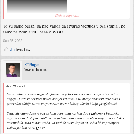
Click to expand...
To su bajke buraz, pa nije valjda da stvarno vjerujes u ova sranja.. ne
samo na tvom autu.. haha e svasta
Sep 25, 2022
dmr
likes this.
XTRage
Veteran foruma
dino73n said:
↑
Ne poredim ja cijene nego platforme,i to je bas ono sto sam ranije navodio.Tu
negdje za iste ili cak vece novce dobijes klasu nize uz manje prostora vise buke i
generalno slabije vozne performanse izuzev lakseg ulaska i bolje preglednosti.
Svijet ide napred,sve je vise asfaltiranog puta,jos koji dan i Lukomir i Prokosko
jezero ce biti dostupni asfaltiranim putem a autoindustrije ide u smjeru visokih 4x4
automobila. Kao to nam treba. Ja prvi da sutra kupim SUV bio bi sa prednjom
vučom jer koji ce mi Q 4x4.