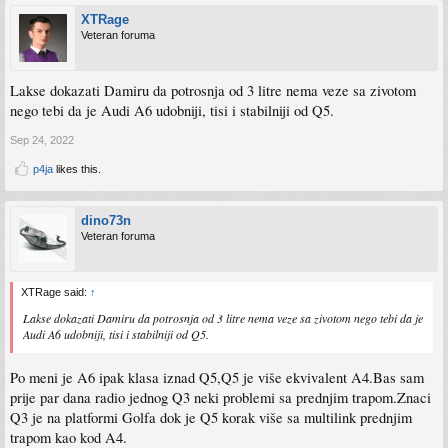
XTRage
Veteran foruma
Lakse dokazati Damiru da potrosnja od 3 litre nema veze sa zivotom
nego tebi da je Audi A6 udobniji, tisi i stabilniji od Q5.
Sep 24, 2022
p4ja
likes this.
dino73n
Veteran foruma
XTRage said:
↑
Lakse dokazati Damiru da potrosnja od 3 litre nema veze sa zivotom nego tebi da je
Audi A6 udobniji, tisi i stabilniji od Q5.
Po meni je A6 ipak klasa iznad Q5,Q5 je više ekvivalent A4.Bas sam
prije par dana radio jednog Q3 neki problemi sa prednjim trapom.Znaci
Q3 je na platformi Golfa dok je Q5 korak više sa multilink prednjim
trapom kao kod A4.