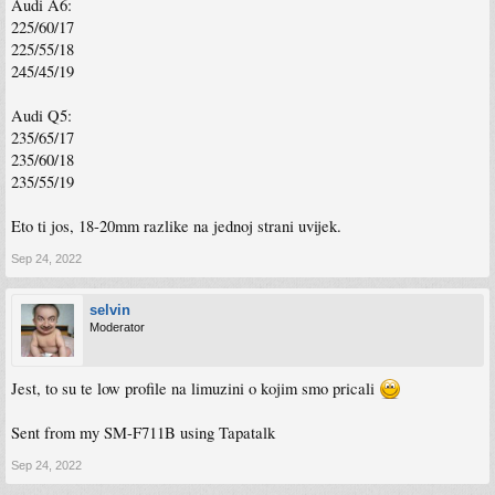
Audi A6:
225/60/17
225/55/18
245/45/19
Audi Q5:
235/65/17
235/60/18
235/55/19
Eto ti jos, 18-20mm razlike na jednoj strani uvijek.
Sep 24, 2022
selvin
Moderator
Jest, to su te low profile na limuzini o kojim smo pricali
Sent from my SM-F711B using Tapatalk
Sep 24, 2022