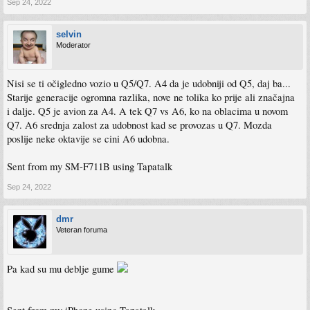
Sep 24, 2022
selvin
Moderator
Nisi se ti očigledno vozio u Q5/Q7. A4 da je udobniji od Q5, daj ba...
Starije generacije ogromna razlika, nove ne tolika ko prije ali značajna
i dalje. Q5 je avion za A4. A tek Q7 vs A6, ko na oblacima u novom
Q7. A6 srednja zalost za udobnost kad se provozas u Q7. Mozda
poslije neke oktavije se cini A6 udobna.
Sent from my SM-F711B using Tapatalk
Sep 24, 2022
dmr
Veteran foruma
Pa kad su mu deblje gume