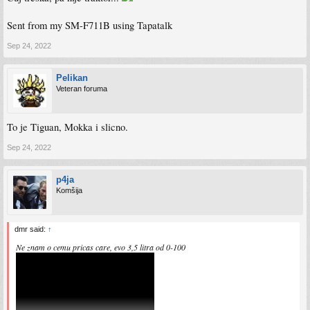
Sent from my SM-F711B using Tapatalk
Sep 24, 2022
Pelikan
Veteran foruma
To je Tiguan, Mokka i slicno.
Sep 24, 2022
p4ja
Komšija
dmr said:
↑
Ne znam o cemu pricas care, evo 3,5 litra od 0-100