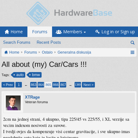
Home
Forums
Members
Log in or Sign up
Search Forums
Recent Posts
Home
Forums
Ostalo
Generalna diskusija
All about (my) Car/Cars !!!
auto
bmw
Tags:
< Prev
1
←
863
864
865
866
867
→
Next >
1349
XTRage
Veteran foruma
2cm na jednoj strani, 4 ukupno, tipa 225/45 vs 225/55, i XL verzije sa
vecim indexom nosivosti za suvove.
I tvrdji ovjes da kompenzuje visi centar gravitacije, i sve ukupno imas
neudobnije auto koje je losije u krivinama.