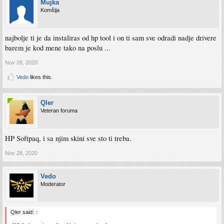
Mujka
Komšija
najbolje ti je da instaliras od hp tool i on ti sam sve odradi nadje drivere
barem je kod mene tako na poslu ...
Nov 28, 2020
Vedo
likes this.
Qler
Veteran foruma
HP Softpaq, i sa njim skini sve sto ti treba.
Nov 28, 2020
Vedo
Moderator
Qler said:
↑