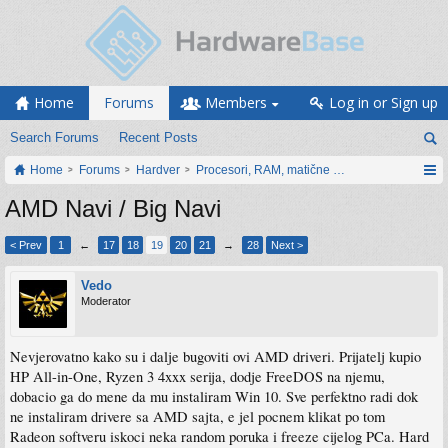
Home
Forums
Members
Log in or Sign up
Search Forums
Recent Posts
Home
Forums
Hardver
Procesori, RAM, matične ploče i grafičke karti
AMD Navi / Big Navi
< Prev
1
←
17
18
19
20
21
→
28
Next >
Vedo
Moderator
Nevjerovatno kako su i dalje bugoviti ovi AMD driveri. Prijatelj kupio
HP All-in-One, Ryzen 3 4xxx serija, dodje FreeDOS na njemu,
dobacio ga do mene da mu instaliram Win 10. Sve perfektno radi dok
ne instaliram drivere sa AMD sajta, e jel pocnem klikat po tom
Radeon softveru iskoci neka random poruka i freeze cijelog PCa. Hard