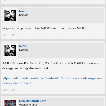
Neso
Komšija
Sega sve ovo postalo... Evo 6900XT na Ebayu vec za $2000.
Dec 8, 2020
Neso
Komšija
AMD Radeon RX 6900 XT, RX 6800 XT and RX 6800 reference
desings are being discontinued
https://videocardz.com/newz/amd-rad...6800-reference-desings-are-
being-discontinued
Dec 9, 2020
Neo Bahamut Zero
Veteran foruma