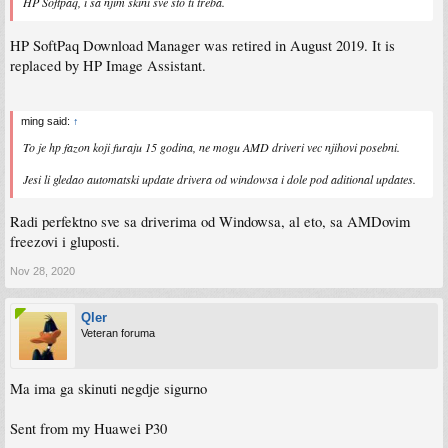
HP Softpaq, i sa njim skini sve sto ti treba.
HP SoftPaq Download Manager was retired in August 2019. It is
replaced by HP Image Assistant.
ming said:
↑
To je hp fazon koji furaju 15 godina, ne mogu AMD driveri vec njihovi posebni.
Jesi li gledao automatski update drivera od windowsa i dole pod aditional updates.
Radi perfektno sve sa driverima od Windowsa, al eto, sa AMDovim
freezovi i gluposti.
Nov 28, 2020
Qler
Veteran foruma
Ma ima ga skinuti negdje sigurno
Sent from my Huawei P30