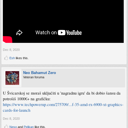
Dec 8, 2020
Esh
likes this.
Neo Bahamut Zero
Veteran foruma
U Švicarskoj se moraš uključiti u 'nagradnu igru' da bi dobio šansu da
potrošiš 1000€+ na grafičku:
https://www.techpowerup.com/275709/...f-35-amd-rx-6900-xt-graphics-
cards-for-launch
Dec 8, 2020
Neso
and
Pelikan
like this.