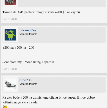
Taman da AiB partneri mogu staviti +200 $€ na cijenu.
Dec 9, 2020
Stevie_Ray
Veteran foruma
+200 na +200 na +200
Sent from my iPhone using Tapatalk
Dec 9, 2020
dino73n
Veteran foruma
Pa ako bude +200 na zamisljenu cijenu bit ce super. Bit ce dobro
jeftinije nego sto su sada.