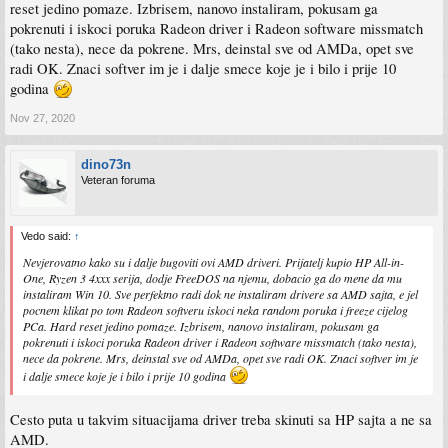
reset jedino pomaze. Izbrisem, nanovo instaliram, pokusam ga
pokrenuti i iskoci poruka Radeon driver i Radeon software missmatch
(tako nesta), nece da pokrene. Mrs, deinstal sve od AMDa, opet sve
radi OK. Znaci softver im je i dalje smece koje je i bilo i prije 10
godina
Nov 27, 2020
dino73n
Veteran foruma
Vedo said:
↑
Nevjerovatno kako su i dalje bugoviti ovi AMD driveri. Prijatelj kupio HP All-in-
One, Ryzen 3 4xxx serija, dodje FreeDOS na njemu, dobacio ga do mene da mu
instaliram Win 10. Sve perfektno radi dok ne instaliram drivere sa AMD sajta, e jel
pocnem klikat po tom Radeon softveru iskoci neka random poruka i freeze cijelog
PCa. Hard reset jedino pomaze. Izbrisem, nanovo instaliram, pokusam ga
pokrenuti i iskoci poruka Radeon driver i Radeon software missmatch (tako nesta),
nece da pokrene. Mrs, deinstal sve od AMDa, opet sve radi OK. Znaci softver im je
i dalje smece koje je i bilo i prije 10 godina
Cesto puta u takvim situacijama driver treba skinuti sa HP sajta a ne sa
AMD.