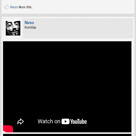
Neso
likes this.
Neso
Komšija