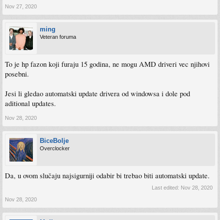
Nov 27, 2020
ming
Veteran foruma
To je hp fazon koji furaju 15 godina, ne mogu AMD driveri vec njihovi
posebni.
Jesi li gledao automatski update drivera od windowsa i dole pod
aditional updates.
Nov 28, 2020
BiceBolje
Overclocker
Da, u ovom slučaju najsigurniji odabir bi trebao biti automatski update.
Last edited:
Nov 28, 2020
Nov 28, 2020