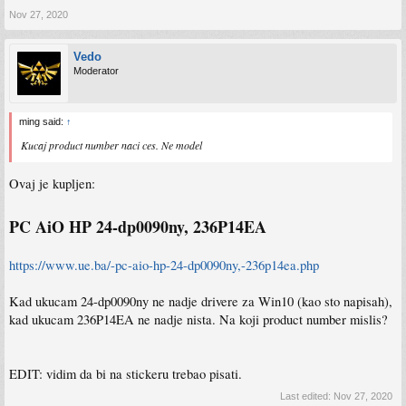
Nov 27, 2020
Vedo
Moderator
ming said:
↑
Kucaj product number naci ces. Ne model
Ovaj je kupljen:
PC AiO HP 24-dp0090ny, 236P14EA
https://www.ue.ba/-pc-aio-hp-24-dp0090ny,-236p14ea.php
Kad ukucam 24-dp0090ny ne nadje drivere za Win10 (kao sto napisah),
kad ukucam 236P14EA ne nadje nista. Na koji product number mislis?
EDIT: vidim da bi na stickeru trebao pisati.
Last edited:
Nov 27, 2020