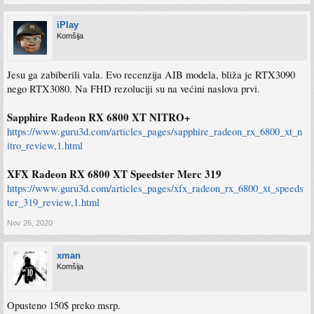
iPlay
Komšija
Jesu ga zabiberili vala. Evo recenzija AIB modela, bliža je RTX3090
nego RTX3080. Na FHD rezoluciji su na većini naslova prvi.
Sapphire Radeon RX 6800 XT NITRO+
https://www.guru3d.com/articles_pages/sapphire_radeon_rx_6800_xt_n
itro_review,1.html
XFX Radeon RX 6800 XT Speedster Merc 319
https://www.guru3d.com/articles_pages/xfx_radeon_rx_6800_xt_speeds
ter_319_review,1.html
Nov 26, 2020
xman
Komšija
Opusteno 150$ preko msrp.