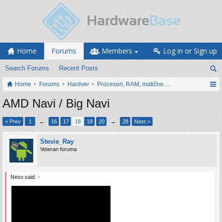
Home
Forums
Members
Log in or Sign up
Search Forums
Recent Posts
Home
Forums
Hardver
Procesori, RAM, matične ploče i grafičke karti
AMD Navi / Big Navi
< Prev
1
←
16
17
18
19
20
→
28
Next >
Stevie_Ray
Veteran foruma
Neso said:
↑