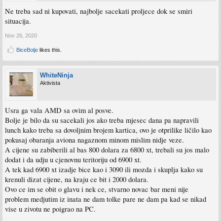
Ne treba sad ni kupovati, najbolje sacekati proljece dok se smiri
situacija.
Nov 26, 2020
BiceBolje
likes this.
WhiteNinja
Aktivista
Usra ga vala AMD sa ovim al posve.
Bolje je bilo da su sacekali jos ako treba mjesec dana pa napravili
lunch kako treba sa dovoljnim brojem kartica, ovo je otprilike ličilo kao
pokusaj obaranja aviona nagaznom minom mislim nidje veze.
A cijene su zabiberili al bas 800 dolara za 6800 xt, trebali su jos malo
dodat i da udju u cjenovnu teritoriju od 6900 xt.
A tek kad 6900 xt izadje bice kao i 3090 ili mozda i skuplja kako su
krenuli dizat cijene, na kraju ce bit i 2000 dolara.
Ovo ce im se obit o glavu i nek ce, stvarno novac bar meni nije
problem medjutim iz inata ne dam tolke pare ne dam pa kad se nikad
vise u zivotu ne poigrao na PC.