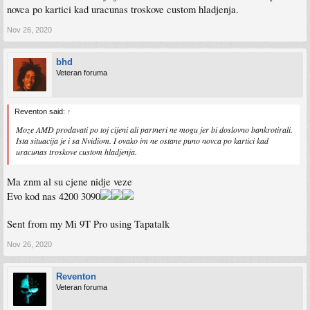
novca po kartici kad uracunas troskove custom hladjenja.
Nov 26, 2020
bhd
Veteran foruma
Reventon said:
↑
Moze AMD prodavati po toj cijeni ali partneri ne mogu jer bi doslovno bankrotirali.
Ista situacija je i sa Nvidiom. I ovako im ne ostane puno novca po kartici kad
uracunas troskove custom hladjenja.
Ma znm al su cjene nidje veze
Evo kod nas 4200 3090
Sent from my Mi 9T Pro using Tapatalk
Nov 26, 2020
Reventon
Veteran foruma