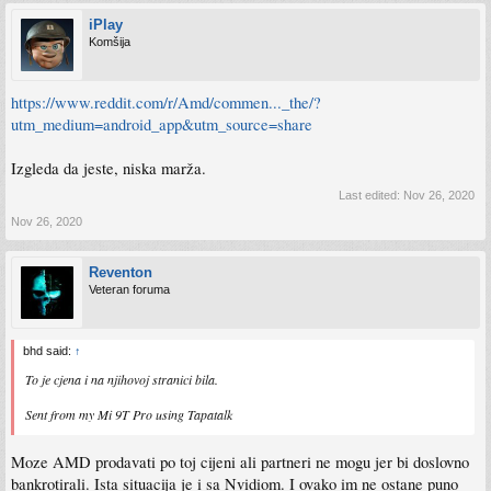
iPlay
Komšija
https://www.reddit.com/r/Amd/commen..._the/?
utm_medium=android_app&utm_source=share
Izgleda da jeste, niska marža.
Last edited:
Nov 26, 2020
Nov 26, 2020
Reventon
Veteran foruma
bhd said:
↑
To je cjena i na njihovoj stranici bila.
Sent from my Mi 9T Pro using Tapatalk
Moze AMD prodavati po toj cijeni ali partneri ne mogu jer bi doslovno
bankrotirali. Ista situacija je i sa Nvidiom. I ovako im ne ostane puno