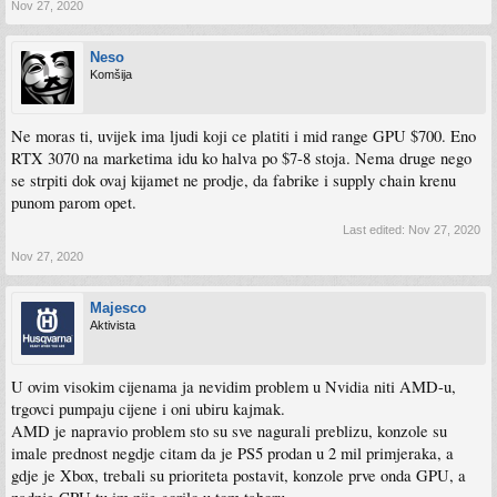
Nov 27, 2020
Neso
Komšija
Ne moras ti, uvijek ima ljudi koji ce platiti i mid range GPU $700. Eno
RTX 3070 na marketima idu ko halva po $7-8 stoja. Nema druge nego
se strpiti dok ovaj kijamet ne prodje, da fabrike i supply chain krenu
punom parom opet.
Last edited:
Nov 27, 2020
Nov 27, 2020
Majesco
Aktivista
U ovim visokim cijenama ja nevidim problem u Nvidia niti AMD-u,
trgovci pumpaju cijene i oni ubiru kajmak.
AMD je napravio problem sto su sve nagurali preblizu, konzole su
imale prednost negdje citam da je PS5 prodan u 2 mil primjeraka, a
gdje je Xbox, trebali su prioriteta postavit, konzole prve onda GPU, a