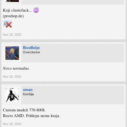
Koji clustefuck...
(proshop.de)
Nov 25, 2020
BiceBolje
Overclocker
Novo normalno.
Nov 26, 2020
xman
Komšija
Custom modeli 770-800$.
Bravo AMD. Pohlepa nema kraja.
Nov 26, 2020