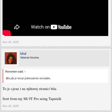
Nov 26, 2020
bhd
Veteran foruma
Reventon said:
↑
Mozda je msrp jednostavno nerealan.
To je cjena i na njihovoj stranici bila.
Sent from my Mi 9T Pro using Tapatalk
Nov 26, 2020