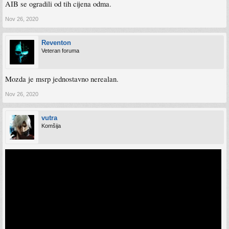
AIB se ogradili od tih cijena odma.
Nov 26, 2020
Reventon
Veteran foruma
Mozda je msrp jednostavno nerealan.
Nov 26, 2020
vutra
Komšija