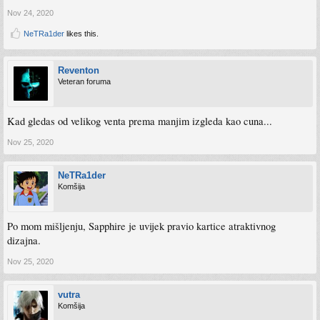
Nov 24, 2020
NeTRa1der
likes this.
Reventon
Veteran foruma
Kad gledas od velikog venta prema manjim izgleda kao cuna...
Nov 25, 2020
NeTRa1der
Komšija
Po mom mišljenju, Sapphire je uvijek pravio kartice atraktivnog
dizajna.
Nov 25, 2020
vutra
Komšija