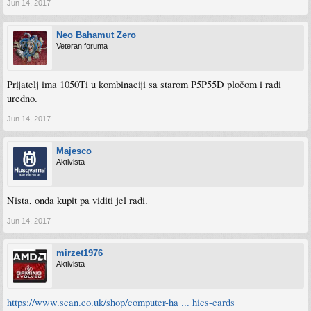
Jun 14, 2017
Neo Bahamut Zero
Veteran foruma
Prijatelj ima 1050Ti u kombinaciji sa starom P5P55D pločom i radi
uredno.
Jun 14, 2017
Majesco
Aktivista
Nista, onda kupit pa viditi jel radi.
Jun 14, 2017
mirzet1976
Aktivista
https://www.scan.co.uk/shop/computer-ha ... hics-cards