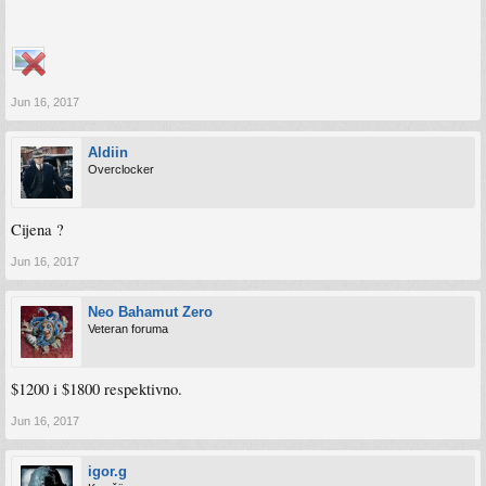
Jun 16, 2017
Aldiin
Overclocker
Cijena ?
Jun 16, 2017
Neo Bahamut Zero
Veteran foruma
$1200 i $1800 respektivno.
Jun 16, 2017
igor.g