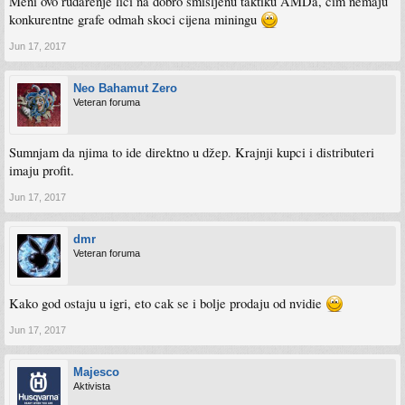
Meni ovo rudarenje lici na dobro smisljenu taktiku AMDa, cim nemaju
konkurentne grafe odmah skoci cijena miningu
Jun 17, 2017
Neo Bahamut Zero
Veteran foruma
Sumnjam da njima to ide direktno u džep. Krajnji kupci i distributeri
imaju profit.
Jun 17, 2017
dmr
Veteran foruma
Kako god ostaju u igri, eto cak se i bolje prodaju od nvidie
Jun 17, 2017
Majesco
Aktivista