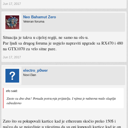
Jun 17, 2017
Neo Bahamut Zero
Veteran foruma
Situacija je takva u cijeloj regiji, ne samo na olx-u.
Par ljudi sa drugog foruma je uspjelo napraviti upgrade sa RX470 i 480
na GTX1070 za vrlo sitne pare.
Jun 17, 2017
electro_p0wer
Novi član
efo said:
Zasto su dno dna? Ponuda potraznja prijatelju. I njima je nabavna malo skuplja
odnedavno
Zato što su pokupovali kartice kad je ethereum skočio preko 150$ i
počeo da se pojavljuje u vijestima,da su oni kupovali kartice kad je on