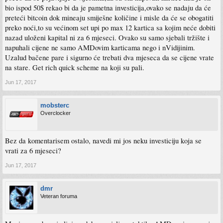
bio ispod 50$ rekao bi da je pametna investicija,ovako se nadaju da će
preteći bitcoin dok mineaju smiješne količine i misle da će se obogatiti
preko noći,to su većinom set upi po max 12 kartica sa kojim neće dobiti
nazad uloženi kapital ni za 6 mjeseci. Ovako su samo sjebali tržište i
napuhali cijene ne samo AMDovim karticama nego i nVidijinim.
Uzalud bačene pare i sigurno će trebati dva mjeseca da se cijene vrate
na stare. Get rich quick scheme na koji su pali.
Jun 17, 2017
mobsterc
Overclocker
Bez da komentarisem ostalo, navedi mi jos neku investiciju koja se
vrati za 6 mjeseci?
Jun 17, 2017
dmr
Veteran foruma