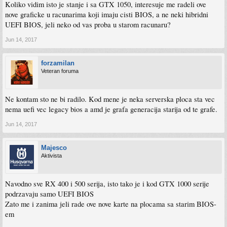
Koliko vidim isto je stanje i sa GTX 1050, interesuje me radeli ove
nove graficke u racunarima koji imaju cisti BIOS, a ne neki hibridni
UEFI BIOS, jeli neko od vas proba u starom racunaru?
Jun 14, 2017
forzamilan
Veteran foruma
Ne kontam sto ne bi radilo. Kod mene je neka serverska ploca sta vec
nema uefi vec legacy bios a amd je grafa generacija starija od te grafe.
Jun 14, 2017
Majesco
Aktivista
Navodno sve RX 400 i 500 serija, isto tako je i kod GTX 1000 serije
podrzavaju samo UEFI BIOS
Zato me i zanima jeli rade ove nove karte na plocama sa starim BIOS-
em