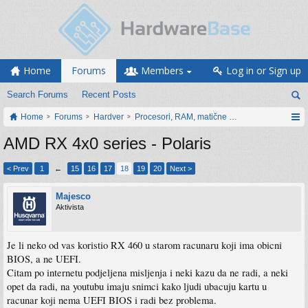
Home
Forums
Members
Log in or Sign up
Search Forums
Recent Posts
Home
Forums
Hardver
Procesori, RAM, matične ploče i grafičke karti
AMD RX 4x0 series - Polaris
< Prev
1
←
15
16
17
18
19
20
Next >
Majesco
Aktivista
Je li neko od vas koristio RX 460 u starom racunaru koji ima obicni
BIOS, a ne UEFI.
Citam po internetu podjeljena misljenja i neki kazu da ne radi, a neki
opet da radi, na youtubu imaju snimci kako ljudi ubacuju kartu u
racunar koji nema UEFI BIOS i radi bez problema.