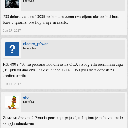
Komšija
700 dolara custom 1080ti ne kontam cemu ova cijena ako ce biti bare-
bare u igrama, ovo flop a nije ni izaslo.
Jun 17, 2017
electro_p0wer
Novi član
RX 480 i 470 rasprodane kod dilera na OLXu zbog ethereum mineanja
, ti ljudi su dno dna , cak su cijene GTX 1060 porasle u odnosu na
sredinu aprila.
Jun 17, 2017
efo
Komšija
Zasto su dno dna? Ponuda potraznja prijatelju. I njima je nabavna malo
skuplja odnedavno