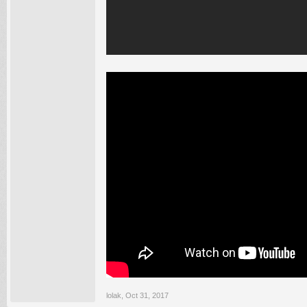
lolak
,
Oct 31, 2017