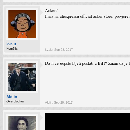
Anker?
Imas na aliexpressu official anker store, provjere
kvaju
Komšija
kvaju
,
Sep 28, 2017
Da li će uopšte htjeti poslati u BiH? Znam da je b
Aldiin
Overclocker
Aldiin
,
Sep 29, 2017