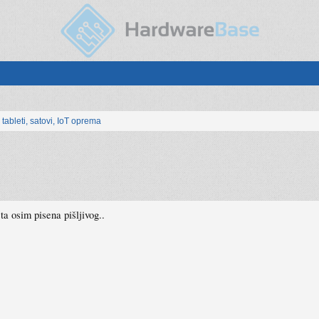
, tableti, satovi, IoT oprema
a osim pisena pišljivog..