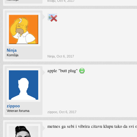
kvaju
,
Oct 4, 2017
Ninja
Komšija
Ninja
,
Oct 6, 2017
apple "butt plug"
zippoo
Veteran foruma
zippoo
,
Oct 6, 2017
metnes ga sebi i vibrira citavu klupu tako da svi 