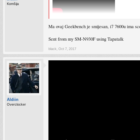
Komšija
Ma ovaj Geekbench je smijesan, i7 7600u ima s
Sent from my SM-N930F using Tapatalk
black
,
Oct 7, 2017
Aldiin
Overclocker