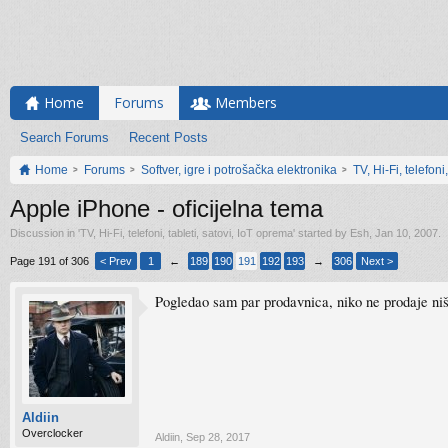
Home
Forums
Members
Search Forums
Recent Posts
Home
Forums
Softver, igre i potrošačka elektronika
TV, Hi-Fi, telefoni
Apple iPhone - oficijelna tema
Discussion in '
TV, Hi-Fi, telefoni, tableti, satovi, IoT oprema
' started by
Esh
,
Jan 10, 2007
.
Page 191 of 306
< Prev
1
←
189
190
191
192
193
→
306
Next >
Pogledao sam par prodavnica, niko ne prodaje ništ
Aldiin
Overclocker
Aldiin
,
Sep 28, 2017