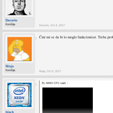
Decerto
Komšija
Decerto
,
Oct 6, 2017
Čini mi se da bi to moglo funkcionisat. Treba pro
Ninja
Komšija
Ninja
,
Oct 6, 2017
EL NINO CFC said:
↑
black