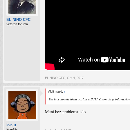
EL NINO CFC
Veteran foruma
EL NINO CFC
,
Oct 4, 2017
Aldiin said:
↑
Da li će uopšte htjeti poslati u BiH? Znam da je bilo nešto 
Meni bez problema islo
kvaju
Komšija