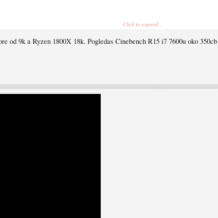
Click to expand...
core od 9k a Ryzen 1800X 18k. Pogledas Cinebench R15 i7 7600u oko 350cb