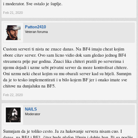
i moderator. Sve ostalo je šuplje.
Feb 21, 2020
Patton2410
Veteran foruma
Custom serveri ti nista ne znace danas. Na BF4 imaju cheat kojim
obore citav server. Ovo sam licno vidio dok sam gledao jednog BF4
streamera prije par godina. Znaci lika chiteri pratili po serverima i
njemu dojadi i uzme sebi privatni server da moze kontrolisat chitere.
Oni uzmu neki cheat kojim su mu obarali server kad su htjeli. Sumnjm
da je to tesko implementirati i u bilo kojem BF jer i onako imate sve
chitove na dunjaluku na BF5.
Feb 22, 2020
NAILS
Moderator
Sumnjam da je toliko cesto. Ja za hakovanje servera nisam cuo. I
danas, na BF4 i BF1, čiter bude plafon 10min i dobije ban. Ili ga poslije