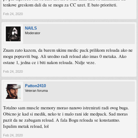
tenkove greskom dali da se mogu za CC uzet. E bato prioriteti.
Feb 24, 2020
NAILS
Moderator
Znam zato kazem, da barem ukinu medic pack prilikom reloada ako ne
mogu popraviti bug. Ali uredno radi reload ako imas 0 metaka. Ako
ostane 1, jedna ce i biti nakon reloada. Nidje veze.
Feb 24, 2020
Patton2410
Veteran foruma
Totalno sam muscle memory morao nanovo istrenirati radi ovog buga.
Obicno je kad si medik, neko te i malo rani ide medpack. Sad moras
pazit da ne zabagam reload. A fala Bogu reloada se konstantno.
Ispalim metak reload, lol
Feb 24, 2020