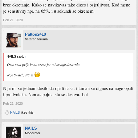
brze okretanje. Kako se navikavas tako dizes i osjetljivost. Kod mene
je sensitivity npr. na 65%, i u sekundi se okrenem.
Feb 21, 2020
Patton2410
Veteran foruma
NAILS said:
↑
Octo sam prije imao srece jer mi se nije desavalo.
Nije Switch, PC je
Nije mi se jednom desilo da opali nasa, i taman se dignes na noge opali
i protivnicka. Nemas pojma sta se desava. Lol
Feb 21, 2020
NAILS
likes this.
NAILS
Moderator