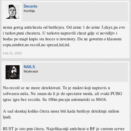
Decerto
Komšija
nema goreg anticheata od battleyea. Od arme 1 do arme 3,dayz,pa evo
i tarkov,puni cheatera. U tarkovu napravili cheat gdje si nevidljiv i
hodas po mapi kupis sta hoces u inventory. Da ne govorim o klasnom
espu,aimbot,no recoil,no spread,itd,itd.
Feb 21, 2020
NAILS
Moderator
No-recoil se ne moze detektovati. To je makro koji napravis u
sofwareu miša. Ne znam da li je do spectator moda, ali svaki PUBG
igrac igra bez recoila. Sa 100m pucaju automatski sa M416.
A sad skontaj koliko čitera mora biti kada battleye detektuje milion
ljudi.
RUST je isto pun čitera. Najefikacniji anticheat u BF je custom server