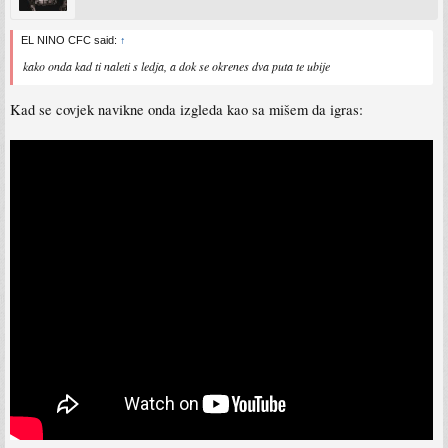
EL NINO CFC said:
↑
kako onda kad ti naleti s ledja, a dok se okrenes dva puta te ubije
Kad se covjek navikne onda izgleda kao sa mišem da igras: