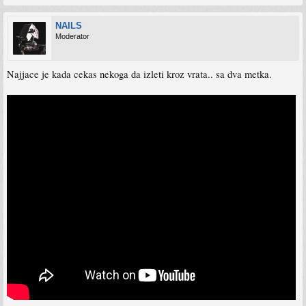
NAILS
Moderator
Najjace je kada cekas nekoga da izleti kroz vrata.. sa dva metka.