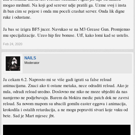
mogao mrdnuti. Na koji god serever udje pratili ga. Uzme svoj i insta
ih ban cim se pojave i onda mu poceli crashat server. Onda lik digne
ruke i odustane.
Ja bas se izigra BF5 jucer. Navukao se na M3 Grease Gun. Promjenuo
mu specijalizacije. Uzeo hip fire bonuse. Uff, kako lomi kad se ustelis.
Feb 24, 2020
NAILS
Moderator
Ja cekam 6.2. Naprosto mi se više gadi igrati sa false reload
animacijama. Znaci ako ti ostane metaka, nece odraditi reload. Ako je
nula, odradi reload uredno. Doslovno me niko ne moze ubjediti da nas
namjerno ne podjebavaju. Barem da blokira medic patch dok ne zavrsi
reload. Sa novom mapom su ubacili gomilu easter eggova i animacija,
krokodila i ostalih retardacija, a ne mogu popraviti stvari koje vuku od
bete. Sad je Mart mjesec jbt.