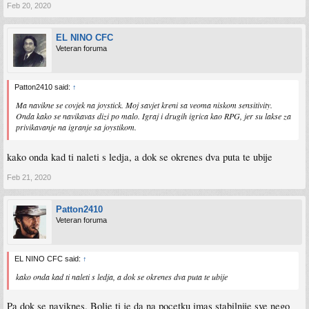
Feb 20, 2020
EL NINO CFC
Veteran foruma
Patton2410 said:
↑
Ma navikne se covjek na joystick. Moj savjet kreni sa veoma niskom sensitivity.
Onda kako se navikavas dizi po malo. Igraj i drugih igrica kao RPG, jer su lakse za
privikavanje na igranje sa joystikom.
kako onda kad ti naleti s ledja, a dok se okrenes dva puta te ubije
Feb 21, 2020
Patton2410
Veteran foruma
EL NINO CFC said:
↑
kako onda kad ti naleti s ledja, a dok se okrenes dva puta te ubije
Pa dok se naviknes. Bolje ti je da na pocetku imas stabilnije sve nego