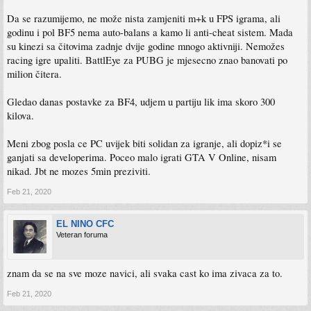
Da se razumijemo, ne može nista zamjeniti m+k u FPS igrama, ali
godinu i pol BF5 nema auto-balans a kamo li anti-cheat sistem. Mada
su kinezi sa čitovima zadnje dvije godine mnogo aktivniji. Nemožes
racing igre upaliti. BattlEye za PUBG je mjesecno znao banovati po
milion čitera.
Gledao danas postavke za BF4, udjem u partiju lik ima skoro 300
kilova.
Meni zbog posla ce PC uvijek biti solidan za igranje, ali dopiz*i se
ganjati sa developerima. Poceo malo igrati GTA V Online, nisam
nikad. Jbt ne mozes 5min preziviti.
Feb 21, 2020
EL NINO CFC
Veteran foruma
znam da se na sve moze navici, ali svaka cast ko ima zivaca za to.
Feb 21, 2020