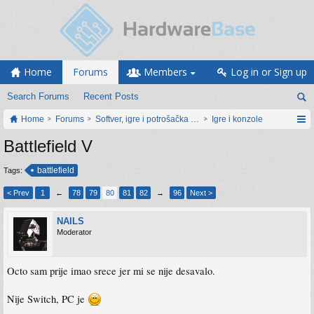
Home
Forums
Members
Log in or Sign up
Search Forums
Recent Posts
Home
Forums
Softver, igre i potrošačka elektronika
Igre i konzole
Battlefield V
battlefield
Tags:
< Prev
1
←
78
79
80
81
82
→
96
Next >
NAILS
Moderator
Octo sam prije imao srece jer mi se nije desavalo.
Nije Switch, PC je