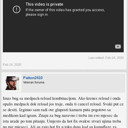
Last edited:
Feb 24, 2020
Feb 24, 2020
Patton2410
Veteran foruma
Imas bug sa medpack-reload kombinacijom. Ako krenes reload i onda
opalis medpack dok reload jos traje, onda ti cancel reload. Svaki put ce
se desiti. Izginuo sam radi ove gluposti kamaru puta pogotovo sa
medikom kad igram. Znaju za bug naravno i treba im evo mjesec da
ista urade po tom pitanju. Umjesto da hot fix ovakve stvari njima treba
po par mjeseci. Ali su zato hot fix u toku dana kad su kamuflaze za