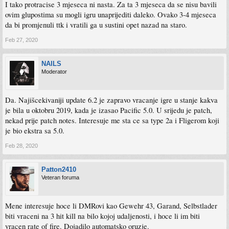
I tako protracise 3 mjeseca ni nasta. Za ta 3 mjeseca da se nisu bavili
ovim glupostima su mogli igru unaprijediti daleko. Ovako 3-4 mjeseca
da bi promjenuli ttk i vratili ga u sustini opet nazad na staro.
Feb 27, 2020
NAILS
Moderator
Da. Najišcekivaniji update 6.2 je zapravo vracanje igre u stanje kakva
je bila u oktobru 2019, kada je izasao Pacific 5.0. U srijedu je patch,
nekad prije patch notes. Interesuje me sta ce sa type 2a i Fligerom koji
je bio ekstra sa 5.0.
Feb 28, 2020
Patton2410
Veteran foruma
Mene interesuje hoce li DMRovi kao Gewehr 43, Garand, Selbstlader
biti vraceni na 3 hit kill na bilo kojoj udaljenosti, i hoce li im biti
vracen rate of fire. Dojadilo automatsko oruzje.