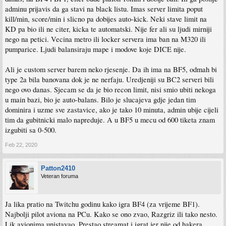
adminu prijavis da ga stavi na black listu. Imas server limita poput
kill/min, score/min i slicno pa dobijes auto-kick. Neki stave limit na
KD pa bio ili ne citer, kicka te automatski. Nije fer ali su ljudi mirniji
nego na petici. Vecina metro ili locker servera ima ban na M320 ili
pumparice. Ljudi balansiraju mape i modove koje DICE nije.
Ali je custom server barem neko rjesenje. Da ih ima na BF5, odmah bi
type 2a bila banovana dok je ne nerfaju. Uredjeniji su BC2 serveri bili
nego ovo danas. Sjecam se da je bio recon limit, nisi smio ubiti nekoga
u main bazi, bio je auto-balans. Bilo je slucajeva gdje jedan tim
dominira i uzme sve zastavice, ako je tako 10 minuta, admin ubije cijeli
tim da gubitnicki malo napreduje. A u BF5 u mecu od 600 tiketa znam
izgubiti sa 0-500.
Feb 22, 2020
Patton2410
Veteran foruma
Ja lika pratio na Twitchu godinu kako igra BF4 (za vrijeme BF1).
Najbolji pilot aviona na PCu. Kako se ono zvao, Razgriz ili tako nesto.
Lik avionima unistavao. Prestao streamat i igrat jer nije od hakera