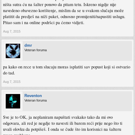
ništa sutra ću na šalter ponovo da pitam tetu. Iskreno nigdje nije
navedeno obavezno korištenje, mislim da se u svakom slučaju može
platitit da predješ na niži paket, odnosno promijeniti/napustiti uslugu.
Pitao sam i na online podršci pa ćemo vidjeti.
Aug 7, 2015
dmr
Veteran foruma
pa kako on rece u tom slucaju moras isplatiti sav popust koji si ostvario
do tad.
Aug 7, 2015
Reventon
Veteran foruma
Sve je to OK, ja neplaniram napuštati svakako tako da mi ovo
odgovara, ali red je negdje to navesti ili barem reći prije nego što ti
uvali olovku da potpišeš. I onda se čude što im korisnici na šalteru