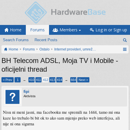
Home
Forums
Members
Log in or Sign up
Search Forums
Recent Posts
Home
Forums
Ostalo
Internet provideri, umrežavanje i web servisi
BH Telecom ADSL, Moja TV i Mobile -
oficijelni thread
< Prev
1
←
410
411
412
413
414
→
664
Next >
fipi
Aktivista
Nisu ni meni jasni, ma facebooku me spremili na 1444, tamo mi ona
kaze ko trebalo bi bit ok to ako sam mjenjo preko web interfejsa, ali
nije ni ona sigurna