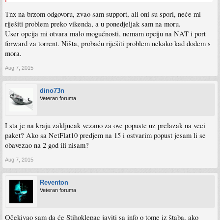
Tnx na brzom odgovoru, zvao sam support, ali oni su spori, neće mi
riješiti problem preko vikenda, a u ponedjeljak sam na moru.
User opcija mi otvara malo mogućnosti, nemam opciju na NAT i port
forward za torrent. Ništa, probaću riješiti problem nekako kad dođem s
mora.
Aug 7, 2015
dino73n
Veteran foruma
I sta je na kraju zakljucak vezano za ove popuste uz prelazak na veci
paket? Ako sa NetFlat10 predjem na 15 i ostvarim popust jesam li se
obavezao na 2 god ili nisam?
Aug 7, 2015
Reventon
Veteran foruma
Očekivao sam da će Stihoklepac javiti sa info o tome iz štaba, ako