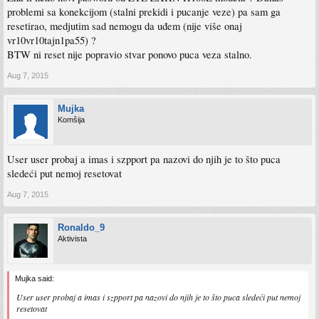
problemi sa konekcijom (stalni prekidi i pucanje veze) pa sam ga
resetirao, medjutim sad nemogu da uđem (nije više onaj
vr10vr10tajn1pa55) ?
BTW ni reset nije popravio stvar ponovo puca veza stalno.
Aug 7, 2015
Mujka
Komšija
User user probaj a imas i szpport pa nazovi do njih je to što puca
sledeći put nemoj resetovat
Aug 7, 2015
Ronaldo_9
Aktivista
Mujka said:
User user probaj a imas i szpport pa nazovi do njih je to što puca sledeći put nemoj
resetovat