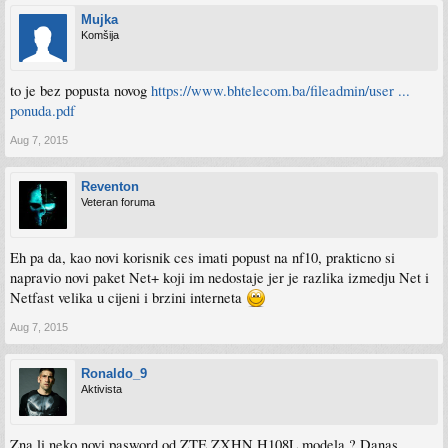
Mujka
Komšija
to je bez popusta novog
https://www.bhtelecom.ba/fileadmin/user ...
ponuda.pdf
Aug 7, 2015
Reventon
Veteran foruma
Eh pa da, kao novi korisnik ces imati popust na nf10, prakticno si
napravio novi paket Net+ koji im nedostaje jer je razlika izmedju Net i
Netfast velika u cijeni i brzini interneta
Aug 7, 2015
Ronaldo_9
Aktivista
Zna li neko novi pasword od ZTE ZXHN H108L modela ? Danas