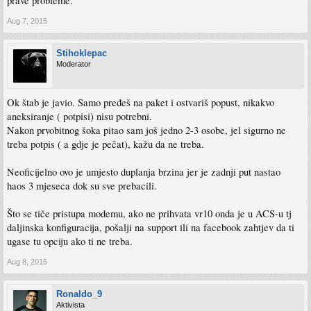
prave probleme.
Aug 7, 2015
Stihoklepac
Moderator
Ok štab je javio. Samo pređeš na paket i ostvariš popust, nikakvo
aneksiranje ( potpisi) nisu potrebni.
Nakon prvobitnog šoka pitao sam još jedno 2-3 osobe, jel sigurno ne
treba potpis ( a gdje je pečat), kažu da ne treba.
Neoficijelno ovo je umjesto duplanja brzina jer je zadnji put nastao
haos 3 mjeseca dok su sve prebacili.
Što se tiče pristupa modemu, ako ne prihvata vr10 onda je u ACS-u tj
daljinska konfiguracija, pošalji na support ili na facebook zahtjev da ti
ugase tu opciju ako ti ne treba.
Aug 8, 2015
Ronaldo_9
Aktivista