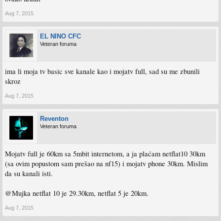
Aug 7, 2015
EL NINO CFC
Veteran foruma
ima li moja tv basic sve kanale kao i mojatv full, sad su me zbunili
skroz
Aug 7, 2015
Reventon
Veteran foruma
Mojatv full je 60km sa 5mbit internetom, a ja plaćam netflat10 30km
(sa ovim popustom sam prešao na nf15) i mojatv phone 30km. Mislim
da su kanali isti.
@Mujka netflat 10 je 29.30km, netflat 5 je 20km.
Aug 7, 2015