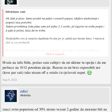
Stihoklepac said:
Ok štab je javio. Samo pređeš na paket i ostvariš popust, nikakvo aneksiranje (
potpisi) nisu potrebni.
Nakon prvobitnog šoka pitao sam još jedno 2-3 osobe, jel sigurno ne treba potpis (
a gdje je pečat), kažu da ne treba.
Neoficijelno ovo je umjesto duplanja brzina jer je zadnji put nastao haos 3 mjeseca
dok su sve prebacili.
Što se tiče pristupa modemu, ako ne prihvata vr10 onda je u ACS-u tj daljinska
Click to expand...
konfiguracija, pošalji na support ili na facebook zahtjev da ti ugase tu opciju ako ti
ne treba.
Hvala na infu Stihi, poslao sam zahtjev da mi uklone tu opciju i da me
prebace na 10 G povodom akcije. Barem su mi brzo osposobili net
(kroz par sati) tako nisam off a ostalo ću rješavati usput.
Aug 9, 2015
zdici
Aktivista
znaci ovim popustom od 30% nismo vezani 2 godine da moramo biti na