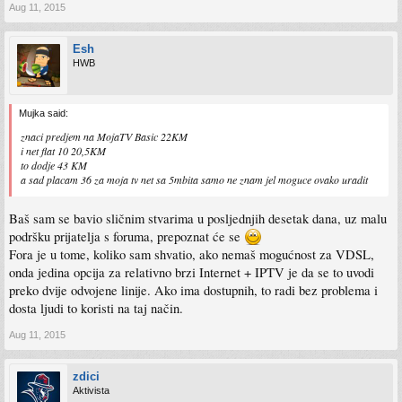
Aug 11, 2015
Esh
HWB
Mujka said:
znaci predjem na MojaTV Basic 22KM
i net flat 10 20,5KM
to dodje 43 KM
a sad placam 36 za moja tv net sa 5mbita samo ne znam jel moguce ovako uradit
Baš sam se bavio sličnim stvarima u posljednjih desetak dana, uz malu
podršku prijatelja s foruma, prepoznat će se
Fora je u tome, koliko sam shvatio, ako nemaš mogućnost za VDSL,
onda jedina opcija za relativno brzi Internet + IPTV je da se to uvodi
preko dvije odvojene linije. Ako ima dostupnih, to radi bez problema i
dosta ljudi to koristi na taj način.
Aug 11, 2015
zdici
Aktivista