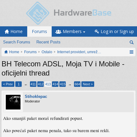
Home
Forums
Members
Log in or Sign up
Search Forums
Recent Posts
Home
Forums
Ostalo
Internet provideri, umrežavanje i web servisi
BH Telecom ADSL, Moja TV i Mobile -
oficijelni thread
< Prev
1
←
411
412
413
414
415
→
664
Next >
Stihoklepac
Moderator
Ako smanjiš paket moraš refundirati popust.
Ako povećaš paket nema penala, tako su barem meni rekli.