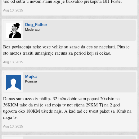
već od sutra u novom stanu koji je bukvalno prekoputa BH Pošte.
Aug 13, 2015
Dog_Father
Moderator
Bez povlacenja neke veze velike su sanse da ces se nacekati. Plus je
sto mozes traziti umanjenje racuna za period koji si cekao.
Aug 13, 2015
Mujka
Komšija
Danas sam uzeo tv philips 32 inča dobio sam popust 20odsto na
36KKM tako da mi je sad moja tv net cijena 29KM Tj na 2 god
ugovora oko 180KM uštede najs. A kad tad će uvest paket sa 10mb na
moja tv.
Aug 13, 2015