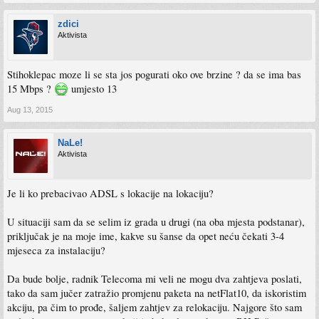
zdici
Aktivista
Stihoklepac moze li se sta jos pogurati oko ove brzine ? da se ima bas
15 Mbps ?
umjesto 13
Aug 13, 2015
NaLe!
Aktivista
Je li ko prebacivao ADSL s lokacije na lokaciju?
U situaciji sam da se selim iz grada u drugi (na oba mjesta podstanar),
priključak je na moje ime, kakve su šanse da opet neću čekati 3-4
mjeseca za instalaciju?
Da bude bolje, radnik Telecoma mi veli ne mogu dva zahtjeva poslati,
tako da sam jučer zatražio promjenu paketa na netFlat10, da iskoristim
akciju, pa čim to prođe, šaljem zahtjev za relokaciju. Najgore što sam