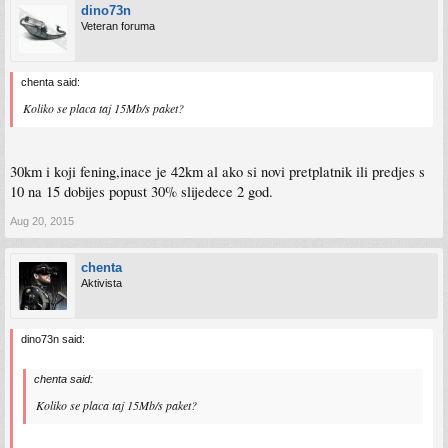
dino73n
Veteran foruma
chenta said:
Koliko se placa taj 15Mb/s paket?
30km i koji fening,inace je 42km al ako si novi pretplatnik ili predjes s
10 na 15 dobijes popust 30% slijedece 2 god.
Aug 20, 2015
chenta
Aktivista
dino73n said:
chenta said:
Koliko se placa taj 15Mb/s paket?