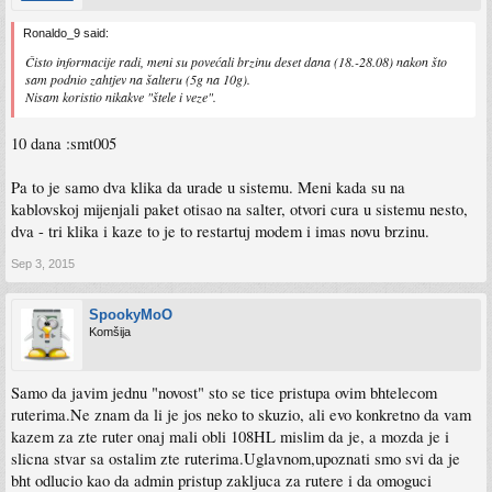
Ronaldo_9 said:
Čisto informacije radi, meni su povećali brzinu deset dana (18.-28.08) nakon što
sam podnio zahtjev na šalteru (5g na 10g).
Nisam koristio nikakve "štele i veze".
10 dana :smt005
Pa to je samo dva klika da urade u sistemu. Meni kada su na
kablovskoj mijenjali paket otisao na salter, otvori cura u sistemu nesto,
dva - tri klika i kaze to je to restartuj modem i imas novu brzinu.
Sep 3, 2015
SpookyMoO
Komšija
Samo da javim jednu "novost" sto se tice pristupa ovim bhtelecom
ruterima.Ne znam da li je jos neko to skuzio, ali evo konkretno da vam
kazem za zte ruter onaj mali obli 108HL mislim da je, a mozda je i
slicna stvar sa ostalim zte ruterima.Uglavnom,upoznati smo svi da je
bht odlucio kao da admin pristup zakljuca za rutere i da omoguci