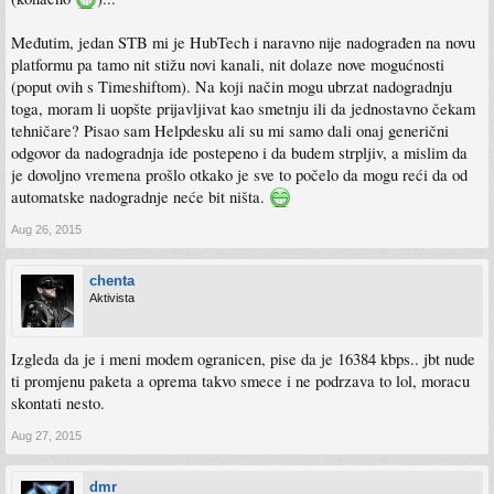
Međutim, jedan STB mi je HubTech i naravno nije nadograđen na novu
platformu pa tamo nit stižu novi kanali, nit dolaze nove mogućnosti
(poput ovih s Timeshiftom). Na koji način mogu ubrzat nadogradnju
toga, moram li uopšte prijavljivat kao smetnju ili da jednostavno čekam
tehničare? Pisao sam Helpdesku ali su mi samo dali onaj generični
odgovor da nadogradnja ide postepeno i da budem strpljiv, a mislim da
je dovoljno vremena prošlo otkako je sve to počelo da mogu reći da od
automatske nadogradnje neće bit ništa.
Aug 26, 2015
chenta
Aktivista
Izgleda da je i meni modem ogranicen, pise da je 16384 kbps.. jbt nude
ti promjenu paketa a oprema takvo smece i ne podrzava to lol, moracu
skontati nesto.
Aug 27, 2015
dmr