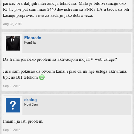
parice, bez daljnjih intervencija tehničara. Malo je bilo zezancije oko
RJ41, prvi put sam imao 2440 downstream sa SNR i LA u tačci, da bih
kasnije prepravio, i evo za sada je jako dobra veza.
Aug 28, 2015
Eldorado
Komšija
Da li ima još neko problem sa aktivacijom mojaTV web usluge?
Juce sam pokusao da otvorim kanal i piše da mi nije usluga aktivirana,
tipicno BH telekom
Sep 2, 2015
ekolog
Novi član
Imam i ja isti problem.
Sep 2, 2015