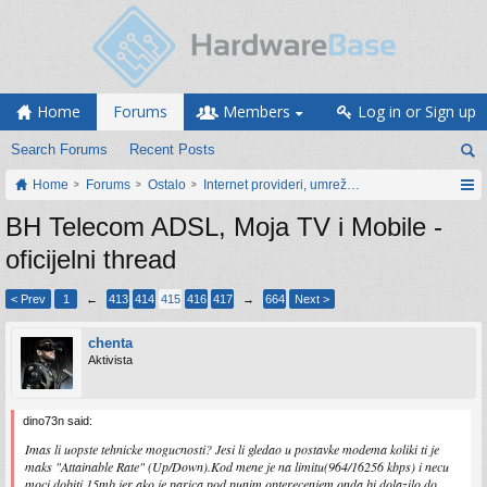
Home
Forums
Members
Log in or Sign up
Search Forums
Recent Posts
Home
Forums
Ostalo
Internet provideri, umrežavanje i web servisi
BH Telecom ADSL, Moja TV i Mobile -
oficijelni thread
< Prev
1
←
413
414
415
416
417
→
664
Next >
chenta
Aktivista
dino73n said:
Imas li uopste tehnicke mogucnosti? Jesi li gledao u postavke modema koliki ti je
maks "Attainable Rate" (Up/Down).Kod mene je na limitu(964/16256 kbps) i necu
moci dobiti 15mb jer ako je parica pod punim opterecenjem onda bi dolazilo do