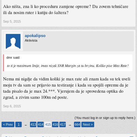
Ako ništa, zna li ko proceduru zamjene opreme? Da zovem tehničare
ili da nosim ruter i kutiju do šaltera?
Sep 5, 2015
apokalipso
Aktivista
dmr said:
to ti je maximum linije, imas nizak SNR Margin za tu brzinu. Koliko pise Max Rate?
Nema mi nigdje da vidim koliki je max rate ali znam kada su tek uveli
moju tv da sam se prijavio na testiranje i kada su spojili opremu da je
tada pisalo da je max 24.***. Vjerujem da je sprovedena optika do
zgrad, a zivim samo 100m od poste.
Sep 6, 2015
(You must log in or sign up to reply here.)
< Prev
1
←
413
414
415
416
417
→
664
Next >