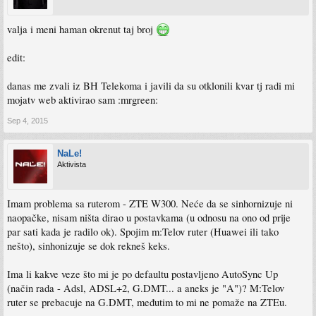
valja i meni haman okrenut taj broj
edit:
danas me zvali iz BH Telekoma i javili da su otklonili kvar tj radi mi
mojatv web aktivirao sam :mrgreen:
Sep 4, 2015
NaLe!
Aktivista
Imam problema sa ruterom - ZTE W300. Neće da se sinhornizuje ni
naopačke, nisam ništa dirao u postavkama (u odnosu na ono od prije
par sati kada je radilo ok). Spojim m:Telov ruter (Huawei ili tako
nešto), sinhonizuje se dok rekneš keks.
Ima li kakve veze što mi je po defaultu postavljeno AutoSync Up
(način rada - Adsl, ADSL+2, G.DMT... a aneks je "A")? M:Telov
ruter se prebacuje na G.DMT, međutim to mi ne pomaže na ZTEu.