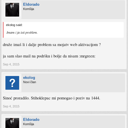
Eldorado
Komšija
ekolog said:
Imam i ja isti problem.
druže imaš li i dalje problem sa mojatv web aktivacijom ?
ja sam slao mail na podršku i bolje da nisam :mrgreen:
Sep 4, 2015
ekolog
Novi član
Sinoć proradilo. Stihoklepac mi pomogao i poziv na 1444.
Sep 4, 2015
Eldorado
Komšija