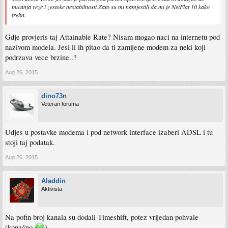
pucanja veze i zestoke nestabilnosti.Zato su mi namjestili da mi je NetFlat 10 kako
treba.
Gdje provjeris taj Attainable Rate? Nisam mogao naci na internetu pod
nazivom modela. Jesi li ih pitao da ti zamijene modem za neki koji
podrzava vece brzine..?
Aug 26, 2015
dino73n
Veteran foruma
Udjes u postavke modema i pod network interface izaberi ADSL i tu
stoji taj podatak.
Aug 26, 2015
Aladdin
Aktivista
Na pofin broj kanala su dodali Timeshift, potez vrijedan pohvale
(konačno
)...