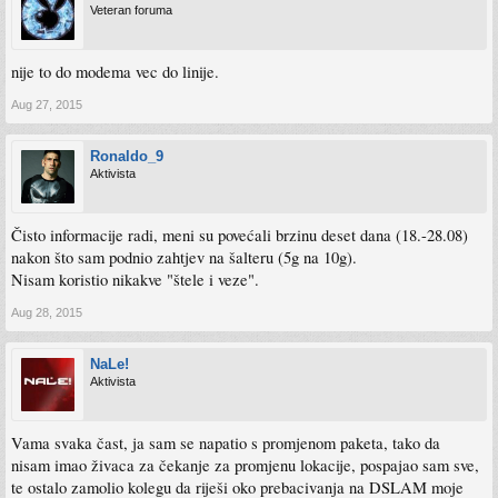
Veteran foruma
nije to do modema vec do linije.
Aug 27, 2015
Ronaldo_9
Aktivista
Čisto informacije radi, meni su povećali brzinu deset dana (18.-28.08)
nakon što sam podnio zahtjev na šalteru (5g na 10g).
Nisam koristio nikakve "štele i veze".
Aug 28, 2015
NaLe!
Aktivista
Vama svaka čast, ja sam se napatio s promjenom paketa, tako da
nisam imao živaca za čekanje za promjenu lokacije, pospajao sam sve,
te ostalo zamolio kolegu da riješi oko prebacivanja na DSLAM moje