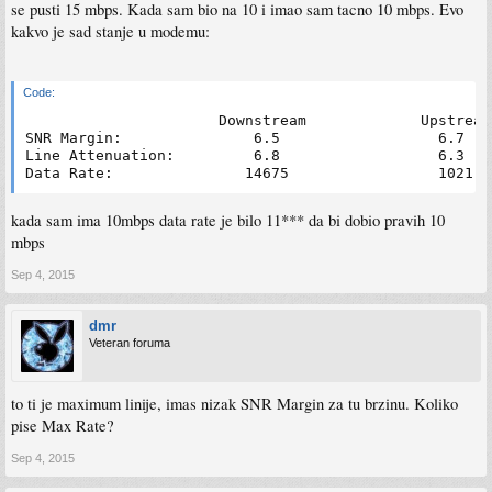
se pusti 15 mbps. Kada sam bio na 10 i imao sam tacno 10 mbps. Evo
kakvo je sad stanje u modemu:
Code:
                      Downstream             Upstream

SNR Margin:               6.5                  6.7    
Line Attenuation:         6.8                  6.3    
Data Rate:               14675                 1021  
kada sam ima 10mbps data rate je bilo 11*** da bi dobio pravih 10
mbps
Sep 4, 2015
dmr
Veteran foruma
to ti je maximum linije, imas nizak SNR Margin za tu brzinu. Koliko
pise Max Rate?
Sep 4, 2015