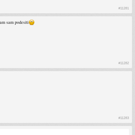
#11281
ram sam podesiti
#11282
#11283