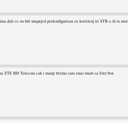
 dali ce on biti unaprjed prekonfigurisan za koristenj tri STB-a ili to mo
u na ZTE BH Telecom cak i manji brzinu sam znao imati sa fritz!box