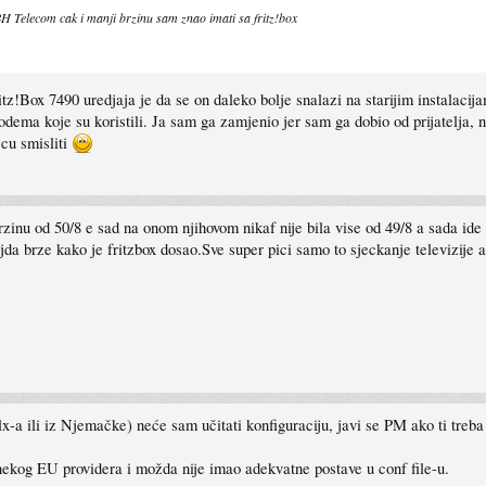
BH Telecom cak i manji brzinu sam znao imati sa fritz!box
!Box 7490 uredjaja je da se on daleko bolje snalazi na starijim instalacija
dema koje su koristili. Ja sam ga zamjenio jer sam ga dobio od prijatelja, no
cu smisliti
nu od 50/8 e sad na onom njihovom nikaf nije bila vise od 49/8 a sada ide i d
ljda brze kako je fritzbox dosao.Sve super pici samo to sjeckanje televizije a
lx-a ili iz Njemačke) neće sam učitati konfiguraciju, javi se PM ako ti treb
od nekog EU providera i možda nije imao adekvatne postave u conf file-u.