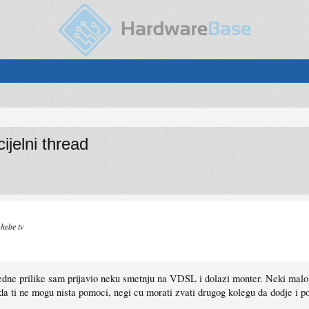
jelni thread
 hebe tv
edne prilike sam prijavio neku smetnju na VDSL i dolazi monter. Neki malo st
i ne mogu nista pomoci, negi cu morati zvati drugog kolegu da dodje i pogl