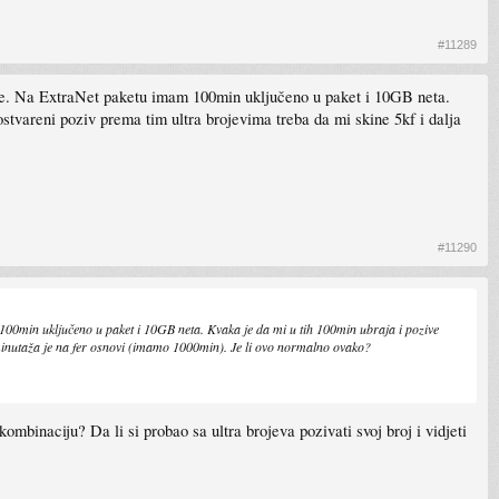
#11289
re. Na ExtraNet paketu imam 100min uključeno u paket i 10GB neta.
stvareni poziv prema tim ultra brojevima treba da mi skine 5kf i dalja
#11290
00min uključeno u paket i 10GB neta. Kvaka je da mi u tih 100min ubraja i pozive
 minutaža je na fer osnovi (imamo 1000min). Je li ovo normalno ovako?
 kombinaciju? Da li si probao sa ultra brojeva pozivati svoj broj i vidjeti