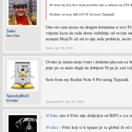
Po meni taj fritz!box nista posebno nije u odnosu na ZTE 
Poslano sa mog SM-G975F koristeći Tapatalk
Ono sto sam nasao na drugim forumima u vezi Fritz
Sake
vrijeme kazu da rade dosta stabilnije od vecine mo
Novi član
nemam MojaTv ali mi to nije neki problem, nesto 
Sake
,
Apr 30, 2020
Ovako ja imam moja tvnet i dodatno.placam za brzi
prije pa su malo diigli da dobijem 50 pa je sad va
Sent from my Redmi Note 8 Pro using Tapatalk
SpookyMoO
Komšija
SpookyMoO
,
Apr 30, 2020
@Sake
ako ti Fritz nije dodjeljen od BHT-a (sa o
@zdici
- Fritz koji si ti spajao je sa global ili 