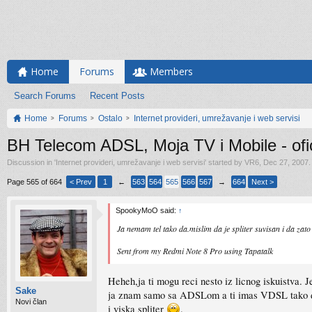
Home
Forums
Members
Search Forums
Recent Posts
Home
Forums
Ostalo
Internet provideri, umrežavanje i web servisi
BH Telecom ADSL, Moja TV i Mobile - ofici
Discussion in '
Internet provideri, umrežavanje i web servisi
' started by
VR6
,
Dec 27, 2007
.
Page 565 of 664
< Prev
1
←
563
564
565
566
567
→
664
Next >
SpookyMoO said:
↑
Ja nemam tel tako da.mislim da je spliter suvisan i da zato
Sent from my Redmi Note 8 Pro using Tapatalk
Heheh,ja ti mogu reci nesto iz licnog iskuistva. J
Sake
ja znam samo sa ADSLom a ti imas VDSL tako da t
Novi član
i viska spliter
.