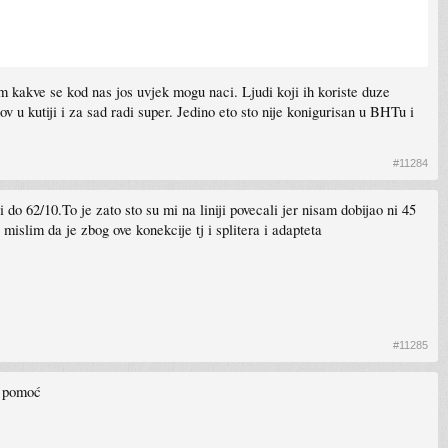
m kakve se kod nas jos uvjek mogu naci. Ljudi koji ih koriste duze
v u kutiji i za sad radi super. Jedino eto sto nije konigurisan u BHTu i
#11284
o 62/10.To je zato sto su mi na liniji povecali jer nisam dobijao ni 45
 mislim da je zbog ove konekcije tj i splitera i adapteta
#11285
a pomoć