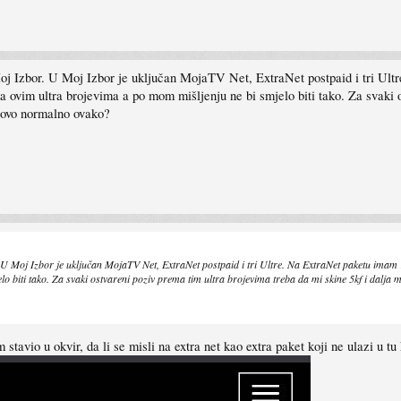
 Izbor. U Moj Izbor je uključan MojaTV Net, ExtraNet postpaid i tri Ult
 ovim ultra brojevima a po mom mišljenju ne bi smjelo biti tako. Za svaki o
i ovo normalno ovako?
Moj Izbor je uključan MojaTV Net, ExtraNet postpaid i tri Ultre. Na ExtraNet paketu imam 1
o biti tako. Za svaki ostvareni poziv prema tim ultra brojevima treba da mi skine 5kf i dalja
 stavio u okvir, da li se misli na extra net kao extra paket koji ne ulazi u tu