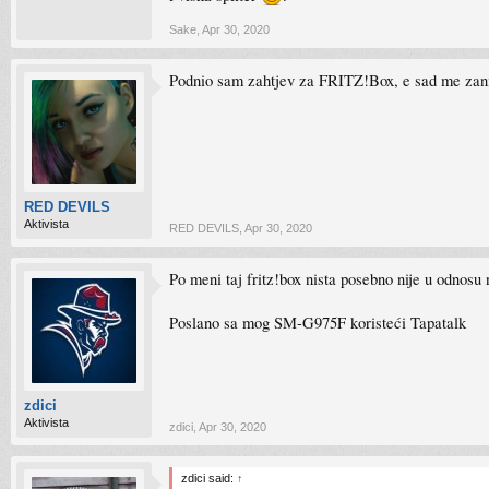
Sake
,
Apr 30, 2020
Podnio sam zahtjev za FRITZ!Box, e sad me zanima
RED DEVILS
Aktivista
RED DEVILS
,
Apr 30, 2020
Po meni taj fritz!box nista posebno nije u odnos
Poslano sa mog SM-G975F koristeći Tapatalk
zdici
Aktivista
zdici
,
Apr 30, 2020
zdici said:
↑