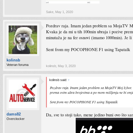
Sake
,
May 1, 2020
Pozdrav raja. Imam jedan problem sa MojaTV Moj
Kvaka je da mi u tih 100min ubraja i pozive prema
minutaža je na fer osnovi (imamo 1000min). Je l
Sent from my POCOPHONE F1 using Tapatalk
kolinsb
Veteran foruma
kolinsb
,
May 3, 2020
kolinsb said:
↑
Pozdrav raja. Imam jedan problem sa MojaTV Moj Izbor. U 
prema ovim ultra brojevima a po mom mišljenju ne bi smjel
Sent from my POCOPHONE F1 using Tapatalk
Da, sve to stoji tako, mene jedino buni ovo što sam
dams82
Overclocker