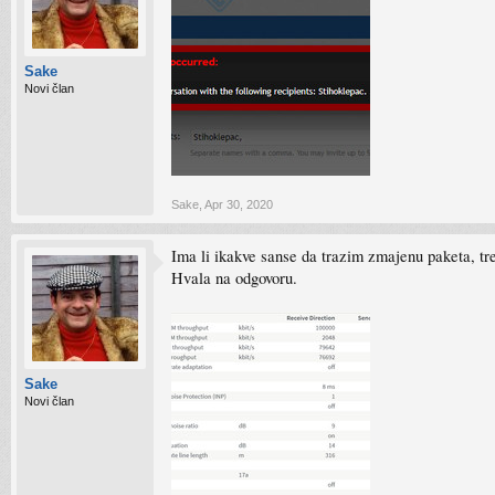
Sake
Novi član
Sake
,
Apr 30, 2020
Ima li ikakve sanse da trazim zmajenu paketa, t
Hvala na odgovoru.
Sake
Novi član