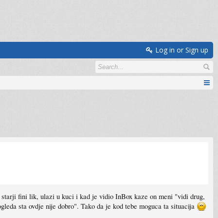
Log in or Sign up
arji fini lik, ulazi u kuci i kad je vidio InBox kaze on meni "vidi drug,
eda sta ovdje nije dobro". Tako da je kod tebe moguca ta situacija