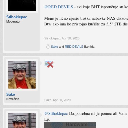
@RED DEVILS
- svi koje BHT isporučuje su ko
Stihoklepac
Mene je lično riješio troška nabavke NAS disko
Moderator
Btw ako ima ko pristojno kućište za 3,5" 2TB di
Stihoklepac
,
Apr 30, 2020
Sake
and
RED DEVILS
like this.
Sake
Novi član
Sake
,
Apr 30, 2020
@Stihoklepac
Da,potrebna mi je pomoc ali Vam n
Lp.