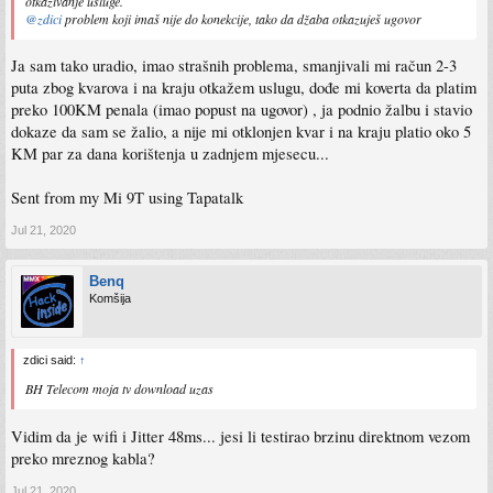
otkazivanje usluge.
@zdici
problem koji imaš nije do konekcije, tako da džaba otkazuješ ugovor
Ja sam tako uradio, imao strašnih problema, smanjivali mi račun 2-3
puta zbog kvarova i na kraju otkažem uslugu, dođe mi koverta da platim
preko 100KM penala (imao popust na ugovor) , ja podnio žalbu i stavio
dokaze da sam se žalio, a nije mi otklonjen kvar i na kraju platio oko 5
KM par za dana korištenja u zadnjem mjesecu...
Sent from my Mi 9T using Tapatalk
Jul 21, 2020
Benq
Komšija
zdici said:
↑
BH Telecom moja tv download uzas
Vidim da je wifi i Jitter 48ms... jesi li testirao brzinu direktnom vezom
preko mreznog kabla?
Jul 21, 2020