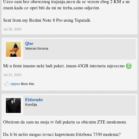
Uzeo sam bez obaveznog trajanja,necu da se vezem zbog 2 KM a ne
znam kada ce opet biti da mi ne treba,samo odjavim
Sent from my Redmi Note 8 Pro using Tapatalk
Jul 30, 2020
Qler
Veteran foruma
Mi u firmi imamo neki ludi paket, imam 43GB interneta mjesecno
Jul 31, 2020
zippoo
likes this.
Eldorado
Komšija
Obzirom da sam na moja tv full paketu sa obicnim ZTE modemom.
Da li bi nešto mogao izvuci kupovinom fritzboxa 7330 modema?