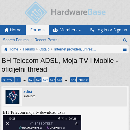
Home
Forums
Members
Log in or Sign up
Search Forums
Recent Posts
Home
Forums
Ostalo
Internet provideri, umrežavanje i web servisi
BH Telecom ADSL, Moja TV i Mobile -
oficijelni thread
< Prev
1
←
574
575
576
577
578
→
664
Next >
zdici
Aktivista
BH Telecom moja tv download uzas