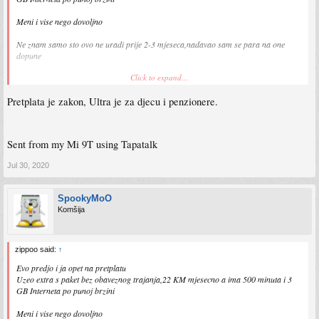
Meni i vise nego dovoljno
Ne znam samo sto ovo ne uradi prije 2-3 mjeseca,nadavao sam se para na one
dopune
Click to expand...
Sent from my Redmi Note 8 Pro using Tapatalk
Pretplata je zakon, Ultra je za djecu i penzionere.
Sent from my Mi 9T using Tapatalk
Jul 30, 2020
SpookyMoO
Komšija
zippoo said:
↑
Evo predjo i ja opet na pretplatu
Uzeo extra s paket bez obaveznog trajanja,22 KM mjesecno a ima 500 minuta i 3
GB Interneta po punoj brzini
Meni i vise nego dovoljno