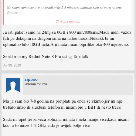
Ne znam samo sto ovo ne uradi prije 2-3 mjeseca,nadavao sam se para na one
dopune
Click to expand...
Sent from my Redmi Note 8 Pro using Tapatalk
Ja isti paket samo na 24mj sa 6GB i 800 min/800sms.Mada meni vazda
fali pa dokupim na drugom simu na haloo mrezi.Nekakk bi mi
optimalno bilo 10GB neta.A minuta imam otprilike oko 400 mjesecno.
Sent from my Redmi Note 8 Pro using Tapatalk
Jul 30, 2020
zippoo
Veteran foruma
Ma ja sam bio 7-8 godina na pretplati pa onda se skinuo,jer mi nije
trebalo,imao ili sluzbeni telefon ili nisam bio u BiH ili nesto trece
Sada mi opet treba veca kolicina minuta i neta manje vise,kada nisam
kuci a to moze 1-2 GB,mada je uvijek bolje vise