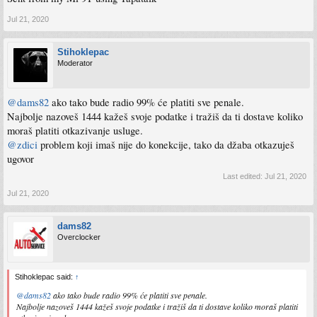
Jul 21, 2020
Stihoklepac
Moderator
@dams82
ako tako bude radio 99% će platiti sve penale.
Najbolje nazoveš 1444 kažeš svoje podatke i tražiš da ti dostave koliko
moraš platiti otkazivanje usluge.
@zdici
problem koji imaš nije do konekcije, tako da džaba otkazuješ
ugovor
Last edited:
Jul 21, 2020
Jul 21, 2020
dams82
Overclocker
Stihoklepac said:
↑
@dams82
ako tako bude radio 99% će platiti sve penale.
Najbolje nazoveš 1444 kažeš svoje podatke i tražiš da ti dostave koliko moraš platiti