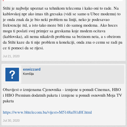
Stihi je najbolje upoznat sa tehnikom telecoma i kako oni to rade. Na
kablovskoj npr ako imas tih gresaka (vidi se samo u Ubee modemu) to
je onda znak da je bio neki problem na liniji, neko je podesavao
frekvencije itd, a isto tako moze biti i do samog modema. Ako hoces
mogu ti poslati svoj primjer sa greskama koje modem ocitava
(kablovska), ali nema nikakvih problema sa brzinom neta, a s obzirom
da Stihi kaze da ti nije problem u konekciji, onda zna o cemu se radi pa
ce ti pomoci da se rijesi.
Jul 21, 2020
exwizzard
Komšija
Obavijest o izmjenama Cjenovnika - izmjene u ponudi Cinemax, HBO
i HBO Premium dodatnih paketa i izmjene u ponudi osnovnih Moja TV
paketa
https://www.bhtelecom.ba/vijest+M5148af81d0f.html
Jul 30, 2020