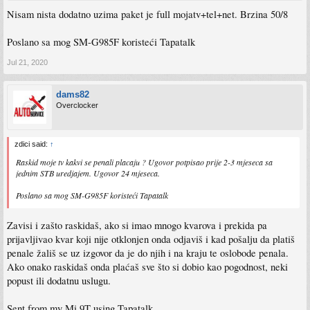
Nisam nista dodatno uzima paket je full mojatv+tel+net. Brzina 50/8
Poslano sa mog SM-G985F koristeći Tapatalk
Jul 21, 2020
dams82
Overclocker
zdici said:
↑
Raskid moje tv kakvi se penali placaju ? Ugovor potpisao prije 2-3 mjeseca sa
jednim STB uredjajem. Ugovor 24 mjeseca.
Poslano sa mog SM-G985F koristeći Tapatalk
Zavisi i zašto raskidaš, ako si imao mnogo kvarova i prekida pa
prijavljivao kvar koji nije otklonjen onda odjaviš i kad pošalju da platiš
penale žališ se uz izgovor da je do njih i na kraju te oslobode penala.
Ako onako raskidaš onda plaćaš sve što si dobio kao pogodnost, neki
popust ili dodatnu uslugu.
Sent from my Mi 9T using Tapatalk