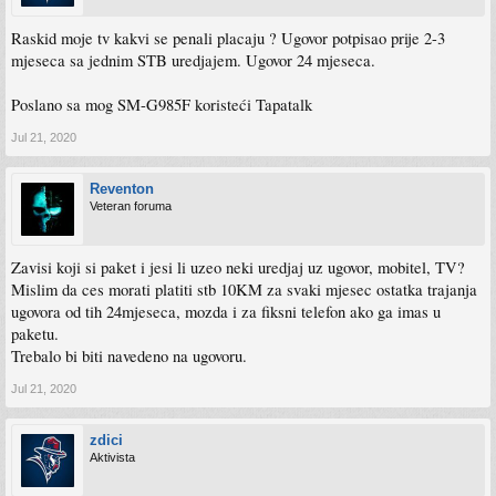
Raskid moje tv kakvi se penali placaju ? Ugovor potpisao prije 2-3
mjeseca sa jednim STB uredjajem. Ugovor 24 mjeseca.
Poslano sa mog SM-G985F koristeći Tapatalk
Jul 21, 2020
Reventon
Veteran foruma
Zavisi koji si paket i jesi li uzeo neki uredjaj uz ugovor, mobitel, TV?
Mislim da ces morati platiti stb 10KM za svaki mjesec ostatka trajanja
ugovora od tih 24mjeseca, mozda i za fiksni telefon ako ga imas u
paketu.
Trebalo bi biti navedeno na ugovoru.
Jul 21, 2020
zdici
Aktivista