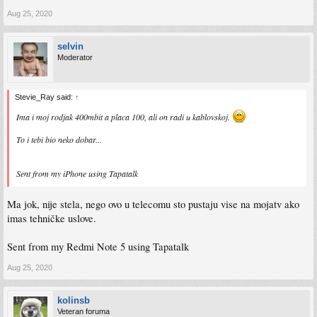
Aug 25, 2020
selvin
Moderator
Stevie_Ray said:
↑
Ima i moj rodjak 400mbit a placa 100, ali on radi u kablovskoj.
To i tebi bio neko dobar...
Sent from my iPhone using Tapatalk
Ma jok, nije stela, nego ovo u telecomu sto pustaju vise na mojatv ako
imas tehničke uslove.
Sent from my Redmi Note 5 using Tapatalk
Aug 25, 2020
kolinsb
Veteran foruma