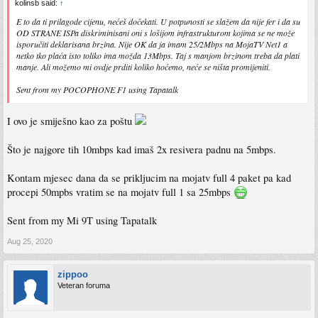
kolinsb said:
↑
E to da ti prilagode cijenu, nećeš dočekati. U potpunosti se slažem da nije fer i da su
OD STRANE ISPa diskriminisani oni s lošijom infrastrukturom kojima se ne može
isporučiti deklarisana brzina. Nije OK da ja imam 25/2Mbps na MojaTV Net1 a
netko tko plaća isto toliko ima možda 13Mbps. Taj s manjom brzinom treba da plati
manje. Ali možemo mi ovdje prditi koliko hoćemo, neće se ništa promijeniti.
Sent from my POCOPHONE F1 using Tapatalk
I ovo je smiješno kao za poštu
Što je najgore tih 10mbps kad imaš 2x resivera padnu na 5mbps.
Kontam mjesec dana da se prikljucim na mojatv full 4 paket pa kad
procepi 50mpbs vratim se na mojatv full 1 sa 25mbps
Sent from my Mi 9T using Tapatalk
Aug 25, 2020
zippoo
Veteran foruma