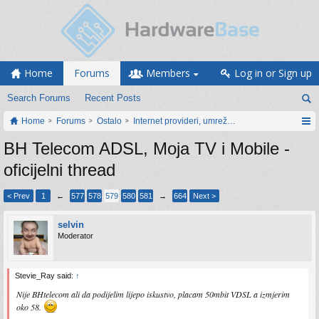
Home
Forums
Members
Log in or Sign up
Search Forums
Recent Posts
Home
Forums
Ostalo
Internet provideri, umrežavanje i web servisi
BH Telecom ADSL, Moja TV i Mobile -
oficijelni thread
< Prev
1
←
577
578
579
580
581
→
664
Next >
selvin
Moderator
Stevie_Ray said:
↑
Nije BHtelecom ali da podijelim lijepo iskustvo, placam 50mbit VDSL a izmjerim
oko 58.