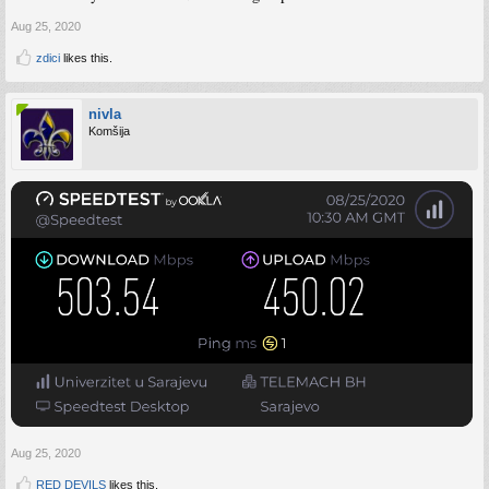
Aug 25, 2020
zdici
likes this.
nivla
Komšija
Aug 25, 2020
RED DEVILS
likes this.