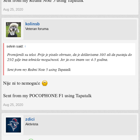
Sent from my Redmi Note 5 using Tapatalk
Aug 25, 2020
kolinsb
Veteran foruma
selvin said:
↑
Promijenili su tekst. Prije je pisalo obrnuto, da je deklarisana 10/1 ali da pustaju do
25/2 gdje ima tehnicke mogućnosti. Jer ja ovo imam vec 4-5 godina.
Sent from my Redmi Note 5 using Tapatalk
Nije ni to nemoguće
Sent from my POCOPHONE F1 using Tapatalk
Aug 25, 2020
zdici
Aktivista