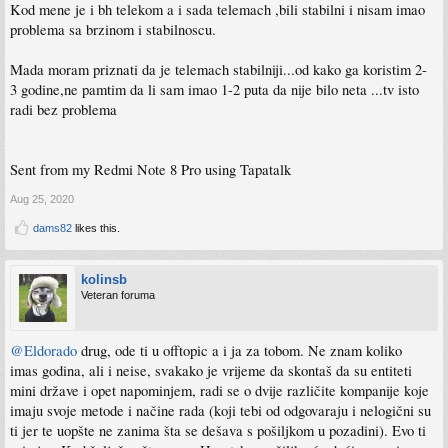
Kod mene je i bh telekom a i sada telemach ,bili stabilni i nisam imao
problema sa brzinom i stabilnoscu.
Mada moram priznati da je telemach stabilniji...od kako ga koristim 2-
3 godine,ne pamtim da li sam imao 1-2 puta da nije bilo neta ...tv isto
radi bez problema
Sent from my Redmi Note 8 Pro using Tapatalk
Aug 25, 2020
dams82
likes this.
kolinsb
Veteran foruma
@Eldorado
drug, ode ti u offtopic a i ja za tobom. Ne znam koliko
imas godina, ali i neise, svakako je vrijeme da skontaš da su entiteti
mini države i opet napominjem, radi se o dvije različite kompanije koje
imaju svoje metode i načine rada (koji tebi od odgovaraju i nelogični su
ti jer te uopšte ne zanima šta se dešava s pošiljkom u pozadini). Evo ti