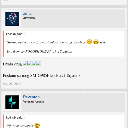
zdici
Aktivista
kolinsb said:
↑
Govno pojo' tko se požali na stabilnost i pucanje konekcije
sretno
Sent from my POCOPHONE F1 using Tapatalk
Hvala drug
Poslano sa mog SM-G985F koristeći Tapatalk
Aug 25, 2020
Reventon
Veteran foruma
kolinsb said:
↑
Nije ni to nemoguće