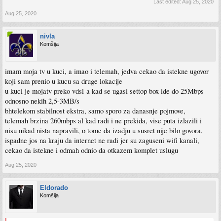
Last edited:
Aug 25, 2020
Aug 25, 2020
nivla
Komšija
imam moja tv u kuci, a imao i telemah, jedva cekao da istekne ugovor
koji sam prenio u kucu sa druge lokacije
u kuci je mojatv preko vdsl-a kad se ugasi settop box ide do 25Mbps
odnosno nekih 2,5-3MB/s
bhtelekom stabilnost ekstra, samo sporo za danasnje pojmove,
telemah brzina 260mbps al kad radi i ne prekida, vise puta izlazili i
nisu nikad nista napravili, o tome da izadju u susret nije bilo govora,
ispadne jos na kraju da internet ne radi jer su zaguseni wifi kanali,
cekao da istekne i odmah odnio da otkazem komplet uslugu
Aug 25, 2020
Eldorado
Komšija