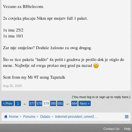
Vezano za BHtelecom.
2x covjeka placaju 54km npr mojatv full 1 paket.
1x ima 25/2
1x ima 10/1
Zar nije smiješno? Doduše žalosno za ovog drugog.
Što se tice paketa "ludilo" 4x pošti i gradova je prošlo dok je stiglo do
mene. Najbolje od svega prošao moj grad pa nazad
Sent from my Mi 9T using Tapatalk
Aug 25, 2020
(You must log in or sign up to reply here.)
< Prev
1
←
577
578
579
580
581
→
664
Next >
Home
Forums
Ostalo
Internet provideri, umrežavanje i web servisi
Contact Us
Help