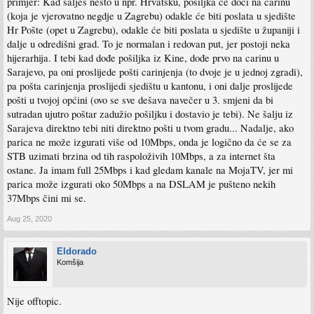
primjer: Kad šalješ nešto u npr. Hrvatsku, pošiljka će doći na carinu
(koja je vjerovatno negdje u Zagrebu) odakle će biti poslata u sjedište
Hr Pošte (opet u Zagrebu), odakle će biti poslata u sjedište u županiji i
dalje u odredišni grad. To je normalan i redovan put, jer postoji neka
hijerarhija. I tebi kad dođe pošiljka iz Kine, dođe prvo na carinu u
Sarajevo, pa oni proslijede pošti carinjenja (to dvoje je u jednoj zgradi),
pa pošta carinjenja proslijedi sjedištu u kantonu, i oni dalje proslijede
pošti u tvojoj općini (ovo se sve dešava navečer u 3. smjeni da bi
sutradan ujutro poštar zadužio pošiljku i dostavio je tebi). Ne šalju iz
Sarajeva direktno tebi niti direktno pošti u tvom gradu... Nadalje, ako
parica ne može izgurati više od 10Mbps, onda je logično da će se za
STB uzimati brzina od tih raspoloživih 10Mbps, a za internet šta
ostane. Ja imam full 25Mbps i kad gledam kanale na MojaTV, jer mi
parica može izgurati oko 50Mbps a na DSLAM je pušteno nekih
37Mbps čini mi se.
Aug 25, 2020
Eldorado
Komšija
Nije offtopic.