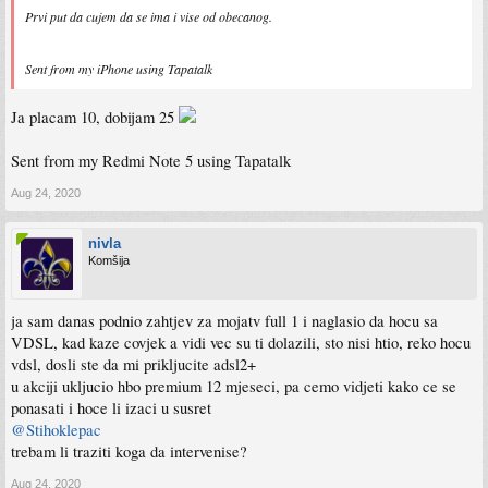
Prvi put da cujem da se ima i vise od obecanog.
Sent from my iPhone using Tapatalk
Ja placam 10, dobijam 25
Sent from my Redmi Note 5 using Tapatalk
Aug 24, 2020
nivla
Komšija
ja sam danas podnio zahtjev za mojatv full 1 i naglasio da hocu sa
VDSL, kad kaze covjek a vidi vec su ti dolazili, sto nisi htio, reko hocu
vdsl, dosli ste da mi prikljucite adsl2+
u akciji ukljucio hbo premium 12 mjeseci, pa cemo vidjeti kako ce se
ponasati i hoce li izaci u susret
@Stihoklepac
trebam li traziti koga da intervenise?
Aug 24, 2020