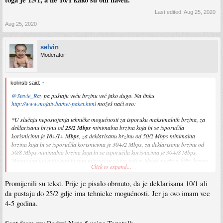
Last edited:
Aug 25, 2020
Aug 25, 2020
selvin
Moderator
kolinsb said:
↑
@Stevie_Ray
pa puštaju veću brzinu već jako dugo. Na linku
http://www.mojatv.ba/net-paket.html
možeš naći ovo:
*U slučaju nepostojanja tehničke mogućnosti za isporuku maksimalnih brzina, za
deklarisanu brzinu od
25/2 Mbps
minimalna brzina koja bi se isporučila
korisnicima je
10+/1+ Mbps
, za deklarisanu brzinu od 50/2 Mbps minimalna
brzina koja bi se isporučila korisnicima je 30+/2 Mbps, za deklarisanu brzinu od
50/8 Mbps minimalna brzina koja bi se isporučila korisnicima je 30+/8 Mbps.
Minimalna garantovana brzina internet pristupa putem fiksne mreže je 60% brzine
Click to expand...
deklarisane Cjenovnikom.
Promijenili su tekst. Prije je pisalo obrnuto, da je deklarisana 10/1 ali
Zapravo, selvin se pogrešno izrazio. 25/2Mbps je standardna brzina koju ti trebaju
da pustaju do 25/2 gdje ima tehnicke mogućnosti. Jer ja ovo imam vec
isporučiti sa MojaTV Net1 paketom, a ako to ne može, onda spuštaju niže, pa puste
4-5 godina.
koliko najviše može a da nemaš smetnji. Ako ne može ni 10Mbps, onda valjda
odbijaju zahtjev.