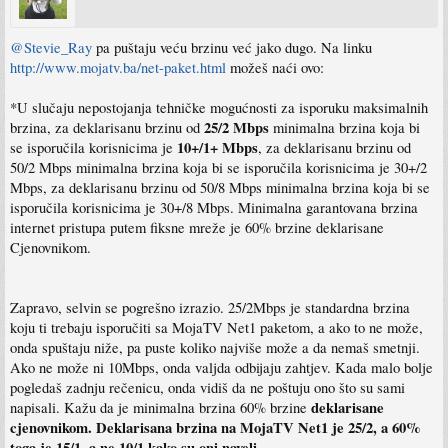
@Stevie_Ray
pa puštaju veću brzinu već jako dugo. Na linku
http://www.mojatv.ba/net-paket.html
možeš naći ovo:
*U slučaju nepostojanja tehničke mogućnosti za isporuku maksimalnih
25/2 Mbps
brzina, za deklarisanu brzinu od
minimalna brzina koja bi
10+/1+ Mbps
se isporučila korisnicima je
, za deklarisanu brzinu od
50/2 Mbps minimalna brzina koja bi se isporučila korisnicima je 30+/2
Mbps, za deklarisanu brzinu od 50/8 Mbps minimalna brzina koja bi se
isporučila korisnicima je 30+/8 Mbps. Minimalna garantovana brzina
internet pristupa putem fiksne mreže je 60% brzine deklarisane
Cjenovnikom.
Zapravo, selvin se pogrešno izrazio. 25/2Mbps je standardna brzina
koju ti trebaju isporučiti sa MojaTV Net1 paketom, a ako to ne može,
onda spuštaju niže, pa puste koliko najviše može a da nemaš smetnji.
Ako ne može ni 10Mbps, onda valjda odbijaju zahtjev. Kada malo bolje
pogledaš zadnju rečenicu, onda vidiš da ne poštuju ono što su sami
deklarisane
napisali. Kažu da je minimalna brzina 60% brzine
cjenovnikom. Deklarisana brzina na MojaTV Net1 je 25/2, a 60%
toga je 15/1, a ne 10/1 kako su oni naveli.