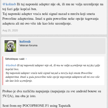
@kolinsb
Ili taj naponski adapter nije ok, ili mu ne valja uzemljenje na
toj fazi gdje kopčaš box.
Taj naponski adapter vraća neki signal nazad u mrežu koji smeta
Powerline adapterima. Imaš u guiu powerline neke opcije tagovanja
adaptera ali mi ovo više ide kao loše uzemljenje.
Aug 25, 2020
kolinsb
Veteran foruma
Stihoklepac said:
↑
@kolinsb
Ili taj naponski adapter nije ok, ili mu ne valja uzemljenje na toj fazi gdje
kopčaš box.
Taj naponski adapter vraća neki signal nazad u mrežu koji smeta Powerline
adapterima. Imaš u guiu powerline neke opcije tagovanja adaptera ali mi ovo više
ide kao loše uzemljenje.
Probao je dva različita napajanja (napajanja za sve android boxove su
5V/2A), ina oba je isto.
Sent from my POCOPHONE F1 using Tapatalk