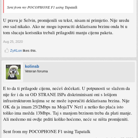
Sent from my POCOPHONE F1 using Tapatalk
U pravu je Selvin, promijenili su tekst, nisam ni primjetio. Nije uredu
ovo sad nikako. Ako ne mogu isporuciti deklarisanu brzinu onda bi u
tom slucaju korisniku trebali prilagoditi manju cijenu paketa.
Aug 25, 2020
ZyKLon
likes this.
kolinsb
Veteran foruma
E to da ti prilagode cijenu, nećeš dočekati. U potpunosti se slažem da
nije fer i da su OD STRANE ISPa diskriminisani oni s lošijom
infrastrukturom kojima se ne može isporučiti deklarisana brzina. Nije
OK da ja imam 25/2Mbps na MojaTV Net1 a netko tko plaća isto
toliko ima možda 13Mbps. Taj s manjom brzinom treba da plati manje.
Ali možemo mi ovdje prditi koliko hoćemo, neće se ništa promijeniti.
Sent from my POCOPHONE F1 using Tapatalk