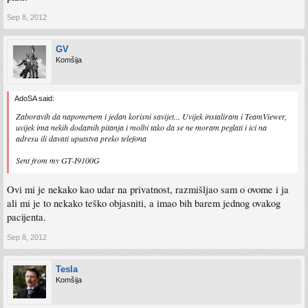
Sep 8, 2012
GV
Komšija
AdoSA said:
Zaboravih da napomenem i jedan korisni savijet... Uvijek instaliram i TeamViewer,
uvijek ima nekih dodatnih pitanja i molbi tako da se ne moram peglati i ici na
adresu ili davati uputstva preko telefona
Sent from my GT-I9100G
Ovi mi je nekako kao udar na privatnost, razmišljao sam o ovome i ja
ali mi je to nekako teško objasniti, a imao bih barem jednog ovakog
pacijenta.
Sep 8, 2012
Tesla
Komšija