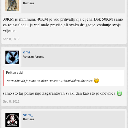
Komšija
30KM je minimum. 40KM je već prihvatljivija cijena.Dok 50KM samo
za reinstalaciju je već malo previše,ali svako drugačije vrednuje svoje
vrijeme.
Sep 8, 2012
dmr
Veteran foruma
Pelikan said:
Normalno da je puno za takav "posao" uzimati dobru dnevnicu
samo sto taj posao nije zagarantovan svaki dan kao sto je dnevnica
Sep 8, 2012
vnm_
Komšija