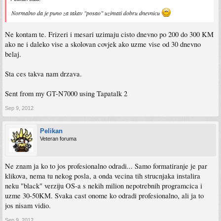
Normalno da je puno za takav "posao" uzimati dobru dnevnicu
Ne kontam te. Frizeri i mesari uzimaju cisto dnevno po 200 do 300 KM
ako ne i daleko vise a skolovan covjek ako uzme vise od 30 dnevno
belaj.
Sta ces takva nam drzava.
Sent from my GT-N7000 using Tapatalk 2
Sep 9, 2012
Pelikan
Veteran foruma
Ne znam ja ko to jos profesionalno odradi... Samo formatiranje je par
klikova, nema tu nekog posla, a onda vecina tih strucnjaka instalira
neku "black" verziju OS-a s nekih milion nepotrebnih programcica i
uzme 30-50KM. Svaka cast onome ko odradi profesionalno, ali ja to
jos nisam vidio.
Sep 9, 2012