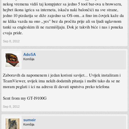
nekog vremena vidiš taj kompjuter sa jedno 5 tool bar-ova u browseru,
hejbet ikona igrica sa interneta, iskaču naki balončići na sve strane,
jedno 10 pizdarija se diže zajedno sa OS-om...a fino im čovjek kaže da
ne klika vazda na ono ,,yes'' bez da pročita prije ali su ljudi uglavnom
tanki sa engleskim ili ne razmišljaju. Dok je takvih biće i nas i poneka
cvaja pride.
Sep 8, 2012
AdoSA
Komšija
Zaboravih da napomenem i jedan korisni savijet... Uvijek instaliram i
TeamViewer, uvijek ima nekih dodatnih pitanja i molbi tako da se ne
moram peglati i ici na adresu ili davati uputstva preko telefona
Sent from my GT-I9100G
Sep 8, 2012
sumeir
Komšija