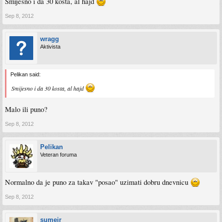
Smijesno i da 30 kosta, al hajd
Sep 8, 2012
wragg
Aktivista
Pelikan said:
Smijesno i da 30 kosta, al hajd
Malo ili puno?
Sep 8, 2012
Pelikan
Veteran foruma
Normalno da je puno za takav "posao" uzimati dobru dnevnicu
Sep 8, 2012
sumeir