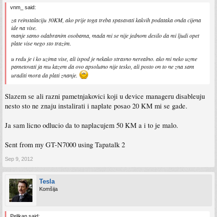
vnm_ said:
za reinstalaciju 30KM, ako prije toga treba spasavati kakvih podataka onda cijena
ide na vise.
manje samo odabranim osobama, mada mi se nije jednom desilo da mi ljudi opet
plate vise nego sto trazim.
u redu je i ko uzima vise, ali ispod je nekako strasno nerealno. ako mi neko uzme
pametovati ja mu kazem da ovo apsolutno nije tesko, ali posto on to ne zna sam
uraditi mora da plati znanje.
Slazem se ali razni pametnjakovici koji u device manageru disableuju
nesto sto ne znaju instalirati i naplate posao 20 KM mi se gade.
Ja sam licno odlucio da to naplacujem 50 KM a i to je malo.
Sent from my GT-N7000 using Tapatalk 2
Sep 9, 2012
Tesla
Komšija
Pelikan said: