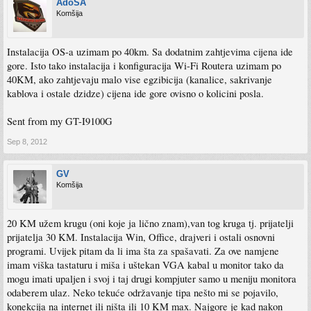
AdoSA
Komšija
Instalacija OS-a uzimam po 40km. Sa dodatnim zahtjevima cijena ide
gore. Isto tako instalacija i konfiguracija Wi-Fi Routera uzimam po
40KM, ako zahtjevaju malo vise egzibicija (kanalice, sakrivanje
kablova i ostale dzidze) cijena ide gore ovisno o kolicini posla.
Sent from my GT-I9100G
Sep 8, 2012
GV
Komšija
20 KM užem krugu (oni koje ja lično znam),van tog kruga tj. prijatelji
prijatelja 30 KM. Instalacija Win, Office, drajveri i ostali osnovni
programi. Uvijek pitam da li ima šta za spašavati. Za ove namjene
imam viška tastaturu i miša i uštekan VGA kabal u monitor tako da
mogu imati upaljen i svoj i taj drugi kompjuter samo u meniju monitora
odaberem ulaz. Neko tekuće održavanje tipa nešto mi se pojavilo,
konekcija na internet ili ništa ili 10 KM max. Najgore je kad nakon