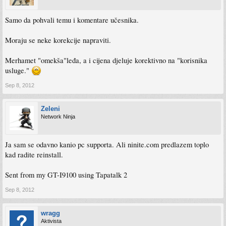
Samo da pohvali temu i komentare učesnika.
Moraju se neke korekcije napraviti.
Merhamet "omekša"leđa, a i cijena djeluje korektivno na "korisnika
usluge."
Sep 8, 2012
Zeleni
Network Ninja
Ja sam se odavno kanio pc supporta. Ali ninite.com predlazem toplo
kad radite reinstall.
Sent from my GT-I9100 using Tapatalk 2
Sep 8, 2012
wragg
Aktivista