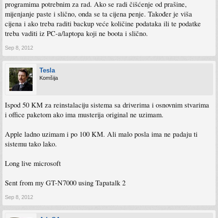
programima potrebnim za rad. Ako se radi čišćenje od prašine,
mijenjanje paste i slično, onda se ta cijena penje. Također je viša
cijena i ako treba raditi backup veće količine podataka ili te podatke
treba vaditi iz PC-a/laptopa koji ne boota i slično.
Sep 8, 2012
Tesla
Komšija
Ispod 50 KM za reinstalaciju sistema sa driverima i osnovnim stvarima
i office paketom ako ima musterija original ne uzimam.
Apple ladno uzimam i po 100 KM. Ali malo posla ima ne padaju ti
sistemu tako lako.
Long live microsoft
Sent from my GT-N7000 using Tapatalk 2
Sep 8, 2012