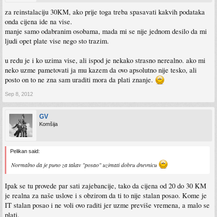
za reinstalaciju 30KM, ako prije toga treba spasavati kakvih podataka
onda cijena ide na vise.
manje samo odabranim osobama, mada mi se nije jednom desilo da mi
ljudi opet plate vise nego sto trazim.
u redu je i ko uzima vise, ali ispod je nekako strasno nerealno. ako mi
neko uzme pametovati ja mu kazem da ovo apsolutno nije tesko, ali
posto on to ne zna sam uraditi mora da plati znanje.
Sep 8, 2012
GV
Komšija
Pelikan said:
Normalno da je puno za takav "posao" uzimati dobru dnevnicu
Ipak se tu provede par sati zajebancije, tako da cijena od 20 do 30 KM
je realna za naše uslove i s obzirom da ti to nije stalan posao. Kome je
IT stalan posao i ne voli ovo raditi jer uzme previše vremena, a malo se
plati.