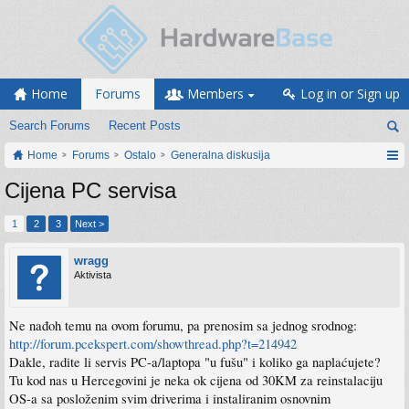
Home
Forums
Members
Log in or Sign up
Search Forums
Recent Posts
Home
Forums
Ostalo
Generalna diskusija
Cijena PC servisa
1
2
3
Next >
wragg
Aktivista
Ne nađoh temu na ovom forumu, pa prenosim sa jednog srodnog:
http://forum.pcekspert.com/showthread.php?t=214942
Dakle, radite li servis PC-a/laptopa "u fušu" i koliko ga naplaćujete?
Tu kod nas u Hercegovini je neka ok cijena od 30KM za reinstalaciju
OS-a sa posloženim svim driverima i instaliranim osnovnim