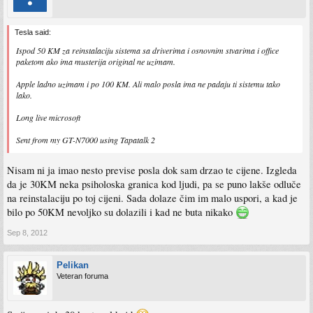
Tesla said:
Ispod 50 KM za reinstalaciju sistema sa driverima i osnovnim stvarima i office
paketom ako ima musterija original ne uzimam.
Apple ladno uzimam i po 100 KM. Ali malo posla ima ne padaju ti sistemu tako
lako.
Long live microsoft
Sent from my GT-N7000 using Tapatalk 2
Nisam ni ja imao nesto previse posla dok sam drzao te cijene. Izgleda
da je 30KM neka psiholoska granica kod ljudi, pa se puno lakše odluče
na reinstalaciju po toj cijeni. Sada dolaze čim im malo uspori, a kad je
bilo po 50KM nevoljko su dolazili i kad ne buta nikako
Sep 8, 2012
Pelikan
Veteran foruma