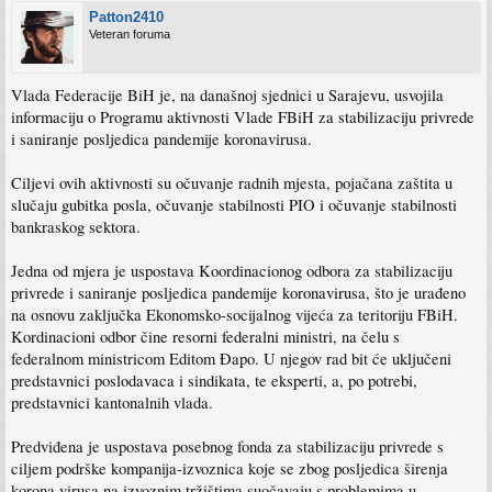
Patton2410
Veteran foruma
Vlada Federacije BiH je, na današnoj sjednici u Sarajevu, usvojila
informaciju o Programu aktivnosti Vlade FBiH za stabilizaciju privrede
i saniranje posljedica pandemije koronavirusa.
Ciljevi ovih aktivnosti su očuvanje radnih mjesta, pojačana zaštita u
slučaju gubitka posla, očuvanje stabilnosti PIO i očuvanje stabilnosti
bankraskog sektora.
Jedna od mjera je uspostava Koordinacionog odbora za stabilizaciju
privrede i saniranje posljedica pandemije koronavirusa, što je urađeno
na osnovu zaključka Ekonomsko-socijalnog vijeća za teritoriju FBiH.
Kordinacioni odbor čine resorni federalni ministri, na čelu s
federalnom ministricom Editom Đapo. U njegov rad bit će uključeni
predstavnici poslodavaca i sindikata, te eksperti, a, po potrebi,
predstavnici kantonalnih vlada.
Predviđena je uspostava posebnog fonda za stabilizaciju privrede s
ciljem podrške kompanija-izvoznica koje se zbog posljedica širenja
korona virusa na izvoznim tržištima suočavaju s problemima u