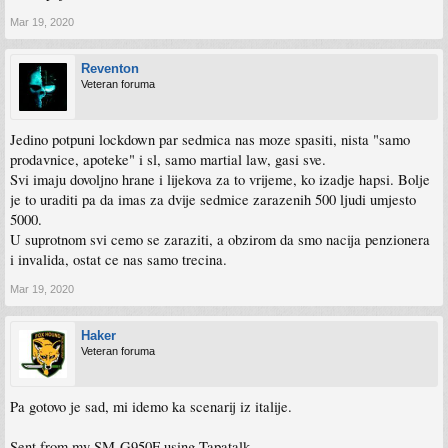
Mar 19, 2020
Reventon
Veteran foruma
Jedino potpuni lockdown par sedmica nas moze spasiti, nista "samo
prodavnice, apoteke" i sl, samo martial law, gasi sve.
Svi imaju dovoljno hrane i lijekova za to vrijeme, ko izadje hapsi. Bolje
je to uraditi pa da imas za dvije sedmice zarazenih 500 ljudi umjesto
5000.
U suprotnom svi cemo se zaraziti, a obzirom da smo nacija penzionera
i invalida, ostat ce nas samo trecina.
Mar 19, 2020
Haker
Veteran foruma
Pa gotovo je sad, mi idemo ka scenarij iz italije.
Sent from my SM-G950F using Tapatalk