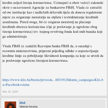
kredita usljed širenja koronavirusa. Uzimajući u obzir važeći zakonski
okvir o nezavisnosti Agencije za bankarstvo FBiH, Vlada će zatražiti
od ove institucije kao i nadležnih državnih tijela da donesu regulatorne
mjere za osiguranje moratorija na otplatu i restruktuiranje kreditnih
aranžmana. Pored ovoga, bit će osiguran moratorij na plaćanje
kreditnih obaveza korisnicima (čije je poslovanje je ugroženo zbog
širenja koronavirusa) tzv. trajnog revolving fonda kod onih banaka koji
ga administriraju.
Vlada FBiH će zadužiti Razvojnu banku FBiH da, u suradnji s
resornim ministarstvima, pripremi prijedlog odluke o uspostavljanju
kreditne linije za poboljšanje likvidnosti kompanija za koje se utvrdi da
je poslovanje ugroženo širenjem koronavirusa.
https://www.klix.ba/biznis/privreda...00319120&utm_campaign=Klix.b
a+Facebook+status
Mar 19, 2020
bhd
Veteran foruma