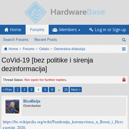
Home
Forums
Members
Log in or Sign up
Search Forums
Recent Posts
Home
Forums
Ostalo
Generalna diskusija
CoVid-19 [bez politike i sirenja
dezinformacija]
Thread Status:
Not open for further replies.
< Prev
1
2
3
4
5
6
→
15
Next >
BiceBolje
Overclocker
https://bs.wikipedia.org/wiki/Pandemija_koronavirusa_u_Bosni_i_Herc
egovini_2020
.