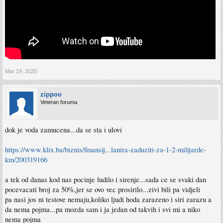
Mar 19, 2020
zippoo
Veteran foruma
dok je voda zamucena...da se sta i ulovi
https://www.klix.ba/biznis/finansij...lanira-zaduziti-za-1-2-milijarde-
km/200319166
a tek od danas kod nas pocinje ludilo i sirenje...sada ce se svaki dan
pocevacati broj za 50%,jer se ovo vec prosirilo...zivi bili pa vidjeli
pa nasi jos ni testove nemaju,koliko ljudi hoda zarazeno i siri zarazu a
da nema pojma...pa mozda sam i ja jedan od takvih i svi mi a niko
nema pojma