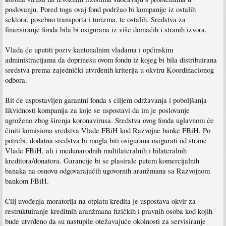
poslovanju. Pored toga ovaj fond podržao bi kompanije iz ostalih
sektora, posebno transporta i turizma, te ostalih. Sredstva za
finansiranje fonda bila bi osigurana iz više domaćih i stranih izvora.
Vlada će uputiti poziv kantonalnim vladama i općinskim
administracijama da doprinesu ovom fondu iz kojeg bi bila distribuirana
sredstva prema zajednički utvrđenih kriterija u okviru Koordinacionog
odbora.
Bit će uspostavljen garantni fonda s ciljem održavanja i poboljšanja
likvidnosti kompanija za koje se uspostavi da im je poslovanje
ugroženo zbog širenja koronavirusa. Sredstva ovog fonda uglavnom će
činiti komisiona sredstva Vlade FBiH kod Razvojne banke FBiH. Po
potrebi, dodatna sredstva bi mogla biti osigurana osigurati od strane
Vlade FBiH, ali i međunarodnih multilateralnih i bilateralnih
kreditora/donatora. Garancije bi se plasirale putem komercijalnih
banaka na osnovu odgovarajućih ugovornih aranžmana sa Razvojnom
bankom FBiH.
Cilj uvođenja moratorija na otplatu kredita je uspostava okvir za
restruktuiranje kreditnih aranžmana fizičkih i pravnih osoba kod kojih
bude utvrđeno da su nastupile otežavajuće okolnosti za servisiranje