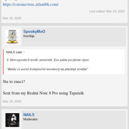
https://coronavirus.atlantbh.com/
Last edited:
Mar 19, 2020
Mar 19, 2020
SpookyMoO
Komšija
NAILS said:
↑
U Hercegovini 6 novih zaraženih. Evo jedna pozitivna vijest:
"Banke će uvesti tromjesečni moratorij na plaćanje kredita"
Sta to znaci?
Sent from my Redmi Note 8 Pro using Tapatalk
Mar 19, 2020
NAILS
Moderator