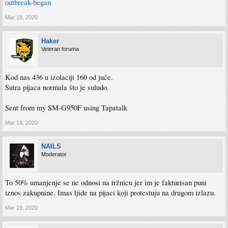
outbreak-began
Mar 19, 2020
Haker
Veteran foruma
Kod nas 436 u izolaciji 160 od juče.
Sutra pijaca normala što je suludo.
Sent from my SM-G950F using Tapatalk
Mar 19, 2020
NAILS
Moderator
To 50% umanjenje se ne odnosi na tržnicu jer im je fakturisan puni
iznos zakupnine. Imas ljide na pijaci koji protestuju na drugom izlazu.
Mar 19, 2020