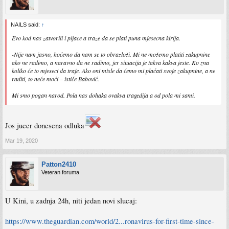
NAILS said:
↑
Evo kod nas zatvorili i pijace a traze da se plati puna mjesecna kirija.
-Nije nam jasno, hoćemo da nam se to obrazloži. Mi ne možemo platiti zakupnine
ako ne radimo, a naravno da ne radimo, jer situacija je takva kakva jeste. Ko zna
koliko će to mjeseci da traje. Ako oni misle da ćemo mi plaćati svoje zakupnine, a ne
raditi, to neće moći – ističe Babović.
Mi smo pogan narod. Pola nas dohaka ovakva tragedija a od pola mi sami.
Jos jucer donesena odluka
Mar 19, 2020
Patton2410
Veteran foruma
U Kini, u zadnja 24h, niti jedan novi slucaj:
https://www.theguardian.com/world/2...ronavirus-for-first-time-since-