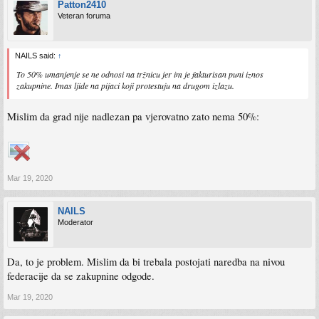
Patton2410
Veteran foruma
NAILS said:
↑
To 50% umanjenje se ne odnosi na tržnicu jer im je fakturisan puni iznos
zakupnine. Imas ljide na pijaci koji protestuju na drugom izlazu.
Mislim da grad nije nadlezan pa vjerovatno zato nema 50%:
Mar 19, 2020
NAILS
Moderator
Da, to je problem. Mislim da bi trebala postojati naredba na nivou
federacije da se zakupnine odgode.
Mar 19, 2020