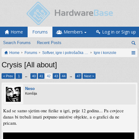
Home
Forums
Members
Log in or Sign up
Search Forums
Recent Posts
Home
Forums
Softver, igre i potrošačka elektronika
Igre i konzole
Crysis [All about]
< Prev
1
←
40
41
42
43
44
→
47
Next >
Neso
Komšija
Kad se samo sjetim one fizike u igri, prije 12 godina... Pa covjece
danas bi trebali imati potpuno unistive objekte, a o grafici da ne
pricam.