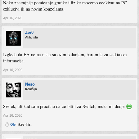
Neko znacajnije pomicanje grafike i fizike mozemo ocekivat na PC
exkluzivi ili na novim konzolama.
Apr 16, 2020
Zer0
Aktivista
Izgleda da EA nema nista sa ovim izdanjem, barem je za sad takva
informacija.
Apr 16, 2020
Neso
Komšija
Sve ok, ali kad sam procitao da ce biti i za Switch, muka mi dodje
Apr 16, 2020
Qler
likes this.