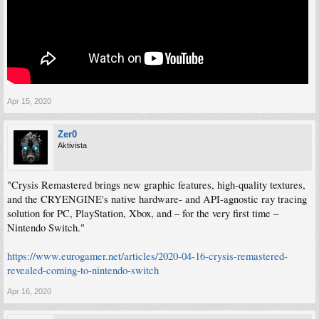
Apr 15, 2020
Zer0
Aktivista
"Crysis Remastered brings new graphic features, high-quality textures,
and the CRYENGINE's native hardware- and API-agnostic ray tracing
solution for PC, PlayStation, Xbox, and – for the very first time –
Nintendo Switch."
https://www.eurogamer.net/articles/2020-04-16-crysis-remastered-
revealed-coming-to-nintendo-switch
Apr 16, 2020