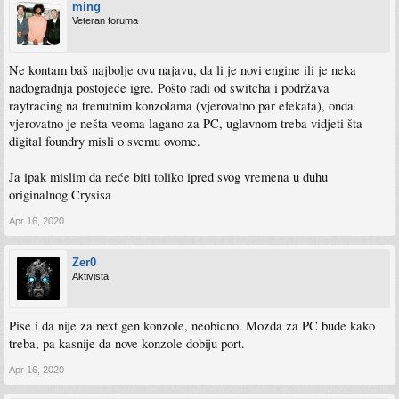
ming
Veteran foruma
Ne kontam baš najbolje ovu najavu, da li je novi engine ili je neka
nadogradnja postojeće igre. Pošto radi od switcha i podržava
raytracing na trenutnim konzolama (vjerovatno par efekata), onda
vjerovatno je nešta veoma lagano za PC, uglavnom treba vidjeti šta
digital foundry misli o svemu ovome.
Ja ipak mislim da neće biti toliko ipred svog vremena u duhu
originalnog Crysisa
Apr 16, 2020
Zer0
Aktivista
Pise i da nije za next gen konzole, neobicno. Mozda za PC bude kako
treba, pa kasnije da nove konzole dobiju port.
Apr 16, 2020