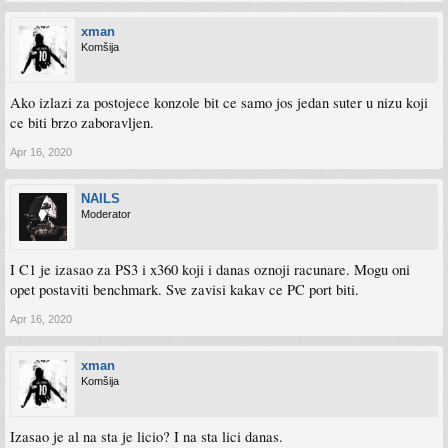
xman
Komšija
Ako izlazi za postojece konzole bit ce samo jos jedan suter u nizu koji
ce biti brzo zaboravljen.
Apr 16, 2020
NAILS
Moderator
I C1 je izasao za PS3 i x360 koji i danas oznoji racunare. Mogu oni
opet postaviti benchmark. Sve zavisi kakav ce PC port biti.
Apr 16, 2020
xman
Komšija
Izasao je al na sta je licio? I na sta lici danas.