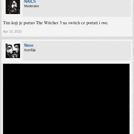
NAILS
Moderator
Tim koji je portao The Witcher 3 na switch ce portati i ovo.
Apr 16, 2020
Neso
Komšija