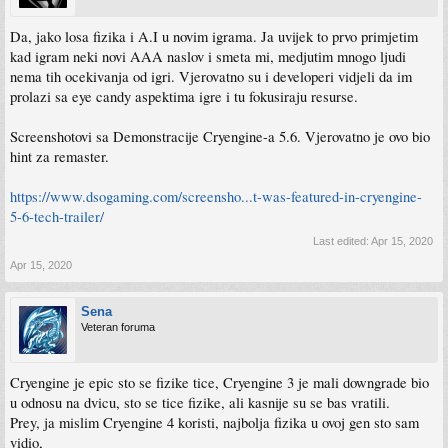
Da, jako losa fizika i A.I u novim igrama. Ja uvijek to prvo primjetim
kad igram neki novi AAA naslov i smeta mi, medjutim mnogo ljudi
nema tih ocekivanja od igri. Vjerovatno su i developeri vidjeli da im
prolazi sa eye candy aspektima igre i tu fokusiraju resurse.
Screenshotovi sa Demonstracije Cryengine-a 5.6. Vjerovatno je ovo bio
hint za remaster.
https://www.dsogaming.com/screensho...t-was-featured-in-cryengine-
5-6-tech-trailer/
Last edited:
Apr 15, 2020
Apr 15, 2020
Sena
Veteran foruma
Cryengine je epic sto se fizike tice, Cryengine 3 je mali downgrade bio
u odnosu na dvicu, sto se tice fizike, ali kasnije su se bas vratili.
Prey, ja mislim Cryengine 4 koristi, najbolja fizika u ovoj gen sto sam
vidio,