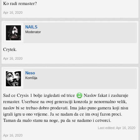
Ko radi remaster?
Apr 16, 2020
NAILS
Moderator
Crytek.
Apr 16, 2020
Neso
Komšija
Sad ce Crysis 1 bolje izgledati od trice
Naslov fakat i zasluzuje
remaster. Userbase na ovoj generaciji konzola je nenormalno velik,
naslov bi se trebao dobro prodavati. Ima jako puno gamera koji nisu
igrali igru u ono vrijeme. Ja se nadam da ce im ovaj fazon proci.
Taman da malo stanu na noge, pa da se nadamo i cetvorci.
Last edited:
Apr 16, 2020
Apr 16, 2020