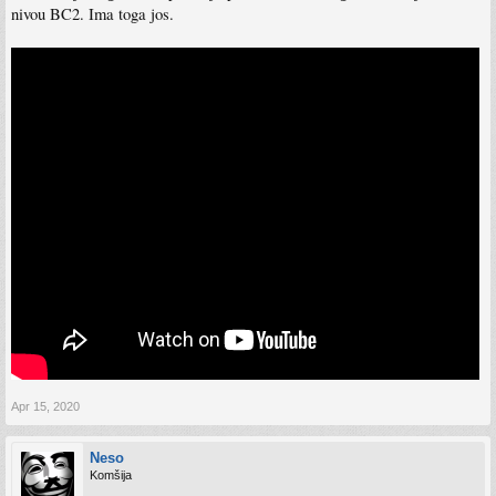
nivou BC2. Ima toga jos.
Apr 15, 2020
Neso
Komšija