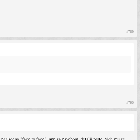
#789
#790
 u par scena "face to face", npr. sa psychom, detalji prste, vide mu se