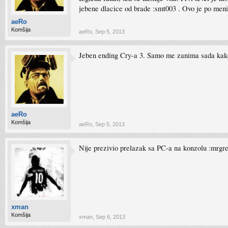
jebene dlacice od brade :smt003 . Ovo je po meni
aeRo
Komšija
aeRo
,
Sep 5, 2013
Jeben ending Cry-a 3. Samo me zanima sada kako
aeRo
Komšija
aeRo
,
Sep 5, 2013
Nije prezivio prelazak sa PC-a na konzolu :mrgr
xman
Komšija
xman
,
Sep 6, 2013