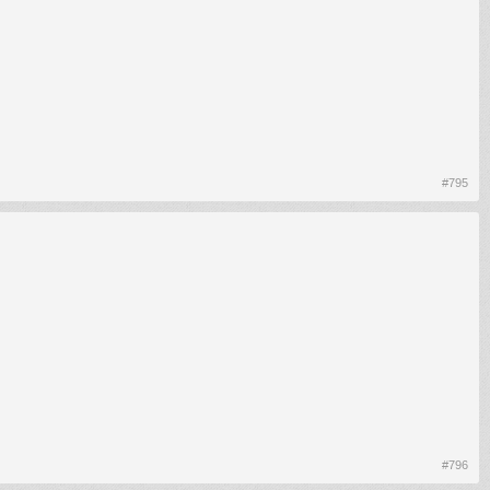
#795
#796