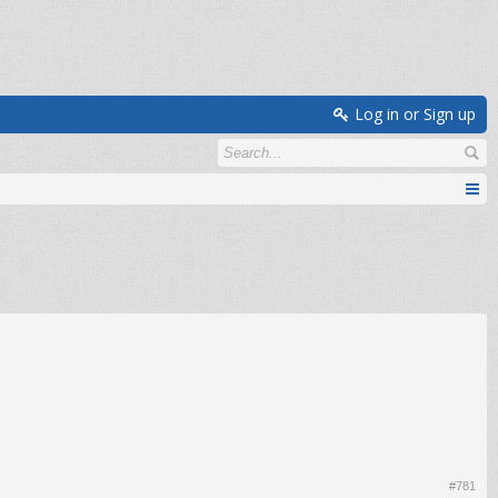
Log in or Sign up
#781