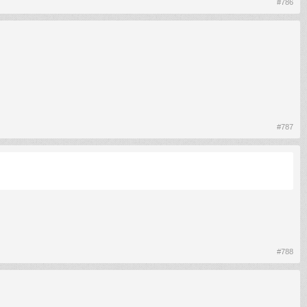
#786
#787
#788