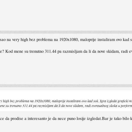
sao na very high bez problema na 1920x1080, maloprije instaliram ovo kad so
ere? Kod mene su trenutno 311.44 pa razmisljam da li da nove skidam, radi 
y high bez problema na 1920x1080, maloprije instaliram ovo kad sok. Igra izgleda graficki mi
mene su trenutno 311.44 pa razmisljam da li da nove skidam, radi eventualnog skoka u perfor
 ce da prodise a interesanto je da nece puno losije izgledat.Bar je tako bilo 