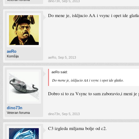
dino73n
,
Sep 5, 2013
Do mene je, iskljucio AA i vsync i opet ide glatk
aeRo
Komšija
aeRo
,
Sep 5, 2013
aeRo said:
Do mene je, iskljucio AA i vsync i opet ide glatko.
Dobro si to za Vsync to sam zaboravio,i meni je 
dino73n
Veteran foruma
dino73n
,
Sep 5, 2013
C3 izgleda miljama bolje od c2.