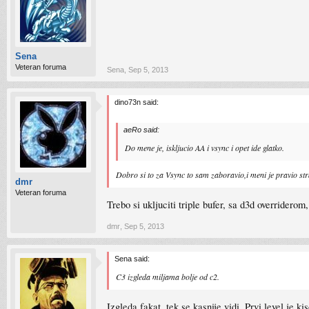
Sena
Veteran foruma
Sena
,
Sep 5, 2013
dino73n said:
aeRo said:
Do mene je, iskljucio AA i vsync i opet ide glatko.
Dobro si to za Vsync to sam zaboravio,i meni je pravio str
dmr
Veteran foruma
Trebo si ukljuciti triple bufer, sa d3d overridero
dmr
,
Sep 5, 2013
Sena said:
C3 izgleda miljama bolje od c2.
Izgleda fakat, tek se kasnije vidi. Prvi level je k