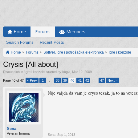
Home
Forums
Members
Search Forums
Recent Posts
Home
Forums
Softver, igre i potrošačka elektronika
Igre i konzole
Crysis [All about]
Discussion in '
Igre i konzole
' started by
kugla
,
Mar 12, 2009
.
Page 40 of 47
< Prev
1
←
38
39
40
41
42
→
47
Next >
Nije valjda da vam je cryso tezak, ja to na veter
Sena
Veteran foruma
Sena
,
Sep 1, 2013