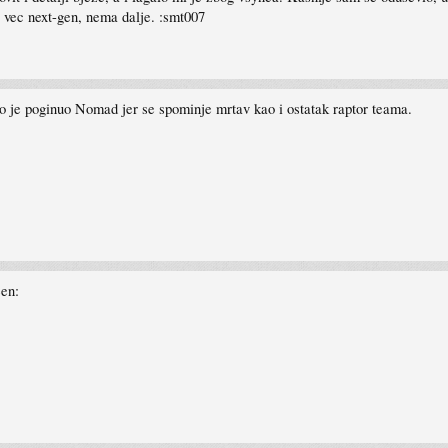
 vec next-gen, nema dalje. :smt007
 je poginuo Nomad jer se spominje mrtav kao i ostatak raptor teama.
een: