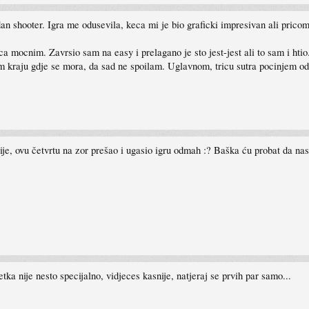
n shooter. Igra me odusevila, keca mi je bio graficki impresivan ali pricom
eca mocnim. Zavrsio sam na easy i prelagano je sto jest-jest ali to sam i ht
 kraju gdje se mora, da sad ne spoilam. Uglavnom, tricu sutra pocinjem o
e, ovu četvrtu na zor prešao i ugasio igru odmah :? Baška ću probat da nast
tka nije nesto specijalno, vidjeces kasnije, natjeraj se prvih par samo...