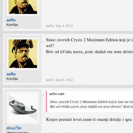
aeRo
Komšija
aeRo
,
Sep 4, 2013
Sinoc zavrsih Crysis 2 Maximum Edition koji je i
wtf?
Btw od nVidia usera, jeste skidali ove nove driv
aeRo
Komšija
aeRo
,
Sep 5, 2013
aeRo said:
Sinoc zavrsih Crysis 2 Maximum Edition koji je isao na ver
Btw od nVidia usera, jeste skidali ove nove drivere? Kod 
Krajso poznati levat,samo ti smanji detalje i igra
dino73n
Veteran foruma