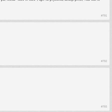
#791
#792
#793