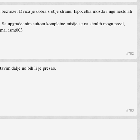
 bezveze. Dvica je dobra s obje strane. Ispocetka mozda i nije nesto ali
io. Sa upgradeanim suitom kompletne misije se na stealth mogu preci,
dma. :smt003
#782
avim dalje ne bih li je prešao.
#783