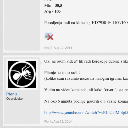
30,5
Min -
105
Avg -
Poredjenja radi na klokanoj HD7950 @ 1100/16
KingT
,
Aug 12, 2014
Ok, na ovom videu* lik radi korekcije dubine slike 
Pitanje-kako to radi ?
(koliko sam razumio moze na mnogim igrama kao n
Vidim na videu komande, ali kako "otvori", sta p
Pionir
Overclocker
Na oko 6 minuta pocinje govoriti o 3 vazne koma
http://www.youtube.com/watch?v=RIoUelM-4pk
Pionir
,
Aug 23, 2014