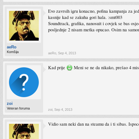
Evo zavrsih igru konacno, pofina kampanja za jeda
kasnije kad se zakuha gori hala. :smt003
Soundtrack, grafika, nanosuit i covjek se bas osj
posljednje 2 nisam metka opucao. Osim na samom
aeRo
Komšija
aeRo
,
Sep 4, 2013
Kad prije
Meni se ne da nikako, prešao 4 misij
zoi
Veteran foruma
zoi
,
Sep 4, 2013
Vidio sam neki dan na steamu da i ti sibas. Ispoce