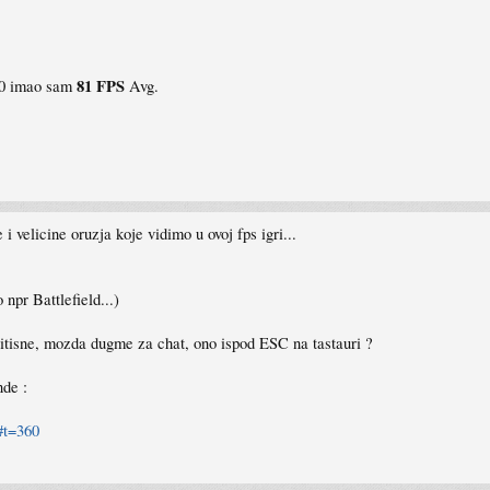
81 FPS
00 imao sam
Avg.
i velicine oruzja koje vidimo u ovoj fps igri...
pr Battlefield...)
ritisne, mozda dugme za chat, ono ispod ESC na tastauri ?
nde :
#t=360