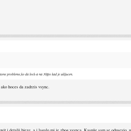
asne probleme,ko da lock-a na 30fps kad je ukljucen.
m, ako hoces da zadrzis vsync.
isovit i detalji bjeze, a i lagalo mi je zbog vsynca. Kasnije sam se odusevio,