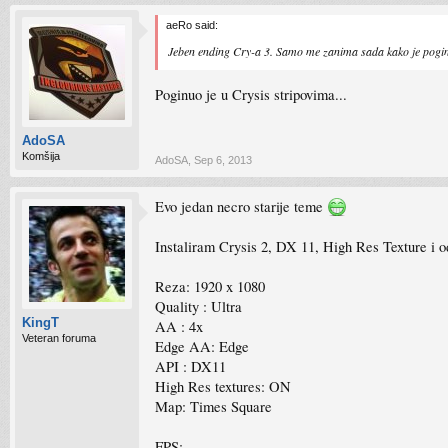
aeRo said:
Jeben ending Cry-a 3. Samo me zanima sada kako je pogin
Poginuo je u Crysis stripovima...
AdoSA
Komšija
AdoSA
,
Sep 6, 2013
Evo jedan necro starije teme
Instaliram Crysis 2, DX 11, High Res Texture 
Reza: 1920 x 1080
Quality : Ultra
KingT
AA : 4x
Veteran foruma
Edge AA: Edge
API : DX11
High Res textures: ON
Map: Times Square
FPS: