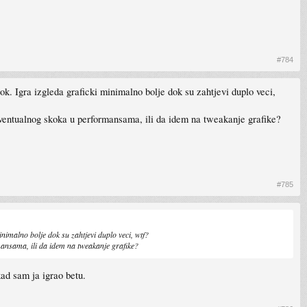
#784
k. Igra izgleda graficki minimalno bolje dok su zahtjevi duplo veci,
eventualnog skoka u performansama, ili da idem na tweakanje grafike?
#785
nimalno bolje dok su zahtjevi duplo veci, wtf?
mansama, ili da idem na tweakanje grafike?
kad sam ja igrao betu.