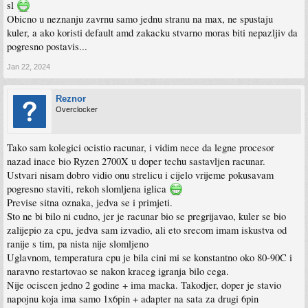
sl
Obicno u neznanju zavrnu samo jednu stranu na max, ne spustaju
kuler, a ako koristi default amd zakacku stvarno moras biti nepazljiv da
pogresno postavis...
Jan 22, 2024
Reznor
Overclocker
Tako sam kolegici ocistio racunar, i vidim nece da legne procesor
nazad inace bio Ryzen 2700X u doper techu sastavljen racunar.
Ustvari nisam dobro vidio onu strelicu i cijelo vrijeme pokusavam
pogresno staviti, rekoh slomljena iglica
Previse sitna oznaka, jedva se i primjeti.
Sto ne bi bilo ni cudno, jer je racunar bio se pregrijavao, kuler se bio
zalijepio za cpu, jedva sam izvadio, ali eto srecom imam iskustva od
ranije s tim, pa nista nije slomljeno
Uglavnom, temperatura cpu je bila cini mi se konstantno oko 80-90C i
naravno restartovao se nakon kraceg igranja bilo cega.
Nije ociscen jedno 2 godine + ima macka. Takodjer, doper je stavio
napojnu koja ima samo 1x6pin + adapter na sata za drugi 6pin