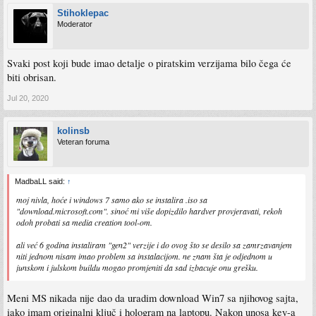
Stihoklepac
Moderator
Svaki post koji bude imao detalje o piratskim verzijama bilo čega će
biti obrisan.
Jul 20, 2020
kolinsb
Veteran foruma
MadbaLL said:
↑
moj nivla, hoće i windows 7 samo ako se instalira .iso sa
"download.microsoft.com". sinoć mi više dopizdilo hardver provjeravati, rekoh
odoh probati sa media creation tool-om.
ali već 6 godina instaliram "gen2" verzije i do ovog što se desilo sa zamrzavanjem
niti jednom nisam imao problem sa instalacijom. ne znam šta je odjednom u
junskom i julskom buildu mogao promjeniti da sad izbacuje onu grešku.
Meni MS nikada nije dao da uradim download Win7 sa njihovog sajta,
iako imam originalni ključ i hologram na laptopu. Nakon unosa key-a