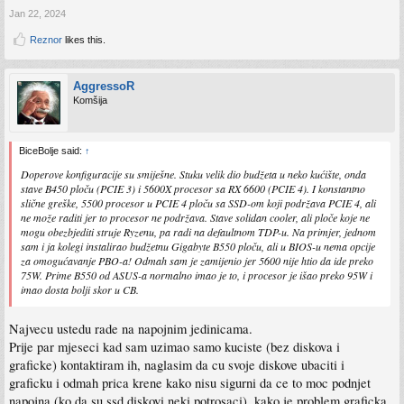
Jan 22, 2024
Reznor
likes this.
AggressoR
Komšija
BiceBolje said:
↑
Doperove konfiguracije su smiješne. Stuku velik dio budžeta u neko kućište, onda
stave B450 ploču (PCIE 3) i 5600X procesor sa RX 6600 (PCIE 4). I konstantno
slične greške, 5500 procesor u PCIE 4 ploču sa SSD-om koji podržava PCIE 4, ali
ne može raditi jer to procesor ne podržava. Stave solidan cooler, ali ploče koje ne
mogu obezbjediti struje Ryzenu, pa radi na defaultnom TDP-u. Na primjer, jednom
sam i ja kolegi instalirao budžetnu Gigabyte B550 ploču, ali u BIOS-u nema opcije
za omogućavanje PBO-a! Odmah sam je zamijenio jer 5600 nije htio da ide preko
75W. Prime B550 od ASUS-a normalno imao je to, i procesor je išao preko 95W i
imao dosta bolji skor u CB.
Najvecu ustedu rade na napojnim jedinicama.
Prije par mjeseci kad sam uzimao samo kuciste (bez diskova i
graficke) kontaktiram ih, naglasim da cu svoje diskove ubaciti i
graficku i odmah prica krene kako nisu sigurni da ce to moc podnjet
napojna (ko da su ssd diskovi neki potrosaci), kako je problem graficka