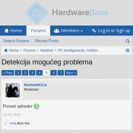
Home
Forums
Members
Log in or Sign up
Search Forums
Recent Posts
Home
Forums
Hardver
PC konfiguracije, notebook računari, servis
Detekcija mogućeg problema
< Prev
1
2
3
4
5
6
7
Next >
hurmash1ca
Moderator
Poznati uploader
Jul 20, 2020
nivla
likes this.