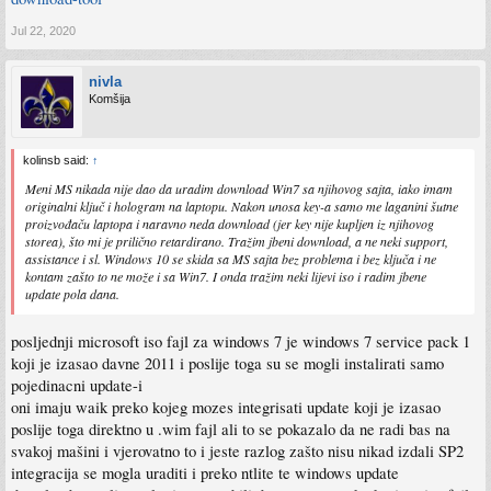
Jul 22, 2020
nivla
Komšija
kolinsb said:
↑
Meni MS nikada nije dao da uradim download Win7 sa njihovog sajta, iako imam
originalni ključ i hologram na laptopu. Nakon unosa key-a samo me laganini šutne
proizvođaču laptopa i naravno neda download (jer key nije kupljen iz njihovog
storea), što mi je prilično retardirano. Tražim jbeni download, a ne neki support,
assistance i sl. Windows 10 se skida sa MS sajta bez problema i bez ključa i ne
kontam zašto to ne može i sa Win7. I onda tražim neki lijevi iso i radim jbene
update pola dana.
posljednji microsoft iso fajl za windows 7 je windows 7 service pack 1
koji je izasao davne 2011 i poslije toga su se mogli instalirati samo
pojedinacni update-i
oni imaju waik preko kojeg mozes integrisati update koji je izasao
poslije toga direktno u .wim fajl ali to se pokazalo da ne radi bas na
svakoj mašini i vjerovatno to i jeste razlog zašto nisu nikad izdali SP2
integracija se mogla uraditi i preko ntlite te windows update