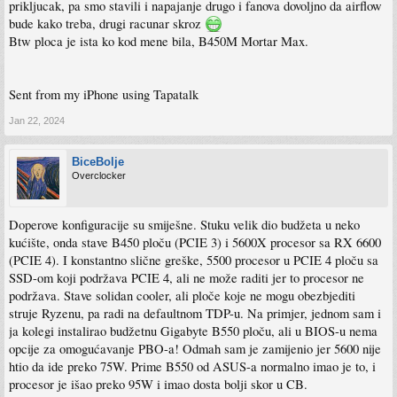
prikljucak, pa smo stavili i napajanje drugo i fanova dovoljno da airflow
bude kako treba, drugi racunar skroz
Btw ploca je ista ko kod mene bila, B450M Mortar Max.
Sent from my iPhone using Tapatalk
Jan 22, 2024
BiceBolje
Overclocker
Doperove konfiguracije su smiješne. Stuku velik dio budžeta u neko
kućište, onda stave B450 ploču (PCIE 3) i 5600X procesor sa RX 6600
(PCIE 4). I konstantno slične greške, 5500 procesor u PCIE 4 ploču sa
SSD-om koji podržava PCIE 4, ali ne može raditi jer to procesor ne
podržava. Stave solidan cooler, ali ploče koje ne mogu obezbjediti
struje Ryzenu, pa radi na defaultnom TDP-u. Na primjer, jednom sam i
ja kolegi instalirao budžetnu Gigabyte B550 ploču, ali u BIOS-u nema
opcije za omogućavanje PBO-a! Odmah sam je zamijenio jer 5600 nije
htio da ide preko 75W. Prime B550 od ASUS-a normalno imao je to, i
procesor je išao preko 95W i imao dosta bolji skor u CB.