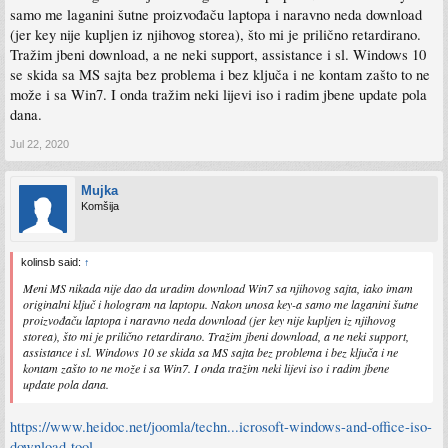
samo me laganini šutne proizvođaču laptopa i naravno neda download
(jer key nije kupljen iz njihovog storea), što mi je prilično retardirano.
Tražim jbeni download, a ne neki support, assistance i sl. Windows 10
se skida sa MS sajta bez problema i bez ključa i ne kontam zašto to ne
može i sa Win7. I onda tražim neki lijevi iso i radim jbene update pola
dana.
Jul 22, 2020
Mujka
Komšija
kolinsb said:
↑
Meni MS nikada nije dao da uradim download Win7 sa njihovog sajta, iako imam
originalni ključ i hologram na laptopu. Nakon unosa key-a samo me laganini šutne
proizvođaču laptopa i naravno neda download (jer key nije kupljen iz njihovog
storea), što mi je prilično retardirano. Tražim jbeni download, a ne neki support,
assistance i sl. Windows 10 se skida sa MS sajta bez problema i bez ključa i ne
kontam zašto to ne može i sa Win7. I onda tražim neki lijevi iso i radim jbene
update pola dana.
https://www.heidoc.net/joomla/techn...icrosoft-windows-and-office-iso-
download-tool