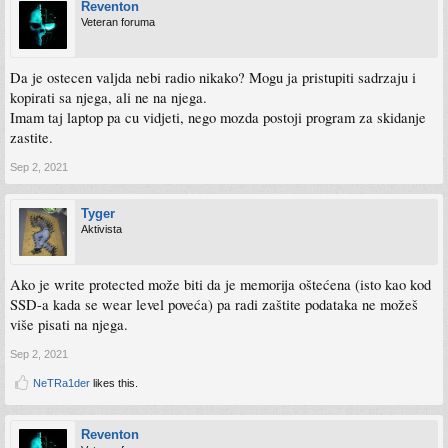
Reventon
Veteran foruma
Da je ostecen valjda nebi radio nikako? Mogu ja pristupiti sadrzaju i
kopirati sa njega, ali ne na njega.
Imam taj laptop pa cu vidjeti, nego mozda postoji program za skidanje
zastite.
Sep 2, 2021
Tyger
Aktivista
Ako je write protected može biti da je memorija oštećena (isto kao kod
SSD-a kada se wear level poveća) pa radi zaštite podataka ne možeš
više pisati na njega.
Sep 2, 2021
NeTRa1der
likes this.
Reventon