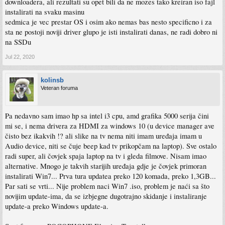
downloadera, ali rezultati su opet bili da ne mozes tako kreiran iso fajl
instalirati na svaku masinu
sedmica je vec prestar OS i osim ako nemas bas nesto specificno i za
sta ne postoji noviji driver glupo je isti instalirati danas, ne radi dobro ni
na SSDu
Jul 22, 2020
kolinsb
Veteran foruma
Pa nedavno sam imao hp sa intel i3 cpu, amd grafika 5000 serija čini
mi se, i nema drivera za HDMI za windows 10 (u device manager ave
čisto bez ikakvih !? ali slike na tv nema niti imam uređaja imam u
Audio device, niti se čuje beep kad tv prikopčam na laptop). Sve ostalo
radi super, ali čovjek spaja laptop na tv i gleda filmove. Nisam imao
alternative. Mnogo je takvih starijih uređaja gdje je čovjek primoran
instalirati Win7... Prva tura updatea preko 120 komada, preko 1,3GB...
Par sati se vrti... Nije problem naci Win7 .iso, problem je naći sa što
novijim update-ima, da se izbjegne dugotrajno skidanje i instaliranje
update-a preko Windows update-a.