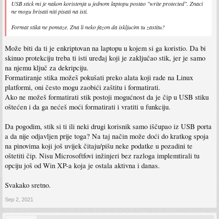
USB stick mi je nakon koristenja u jednom laptopu postao "write protected". Znaci
ne mogu brisati niti pisati na isti.
Format stika ne pomaze. Zna li neko fazon da iskljucim tu zastitu?
Može biti da ti je enkriptovan na laptopu u kojem si ga koristio. Da bi
skinuo protekciju treba ti isti uređaj koji je zaključao stik, jer je samo
na njemu ključ za dekripciju.
Formatiranje stika možeš pokušati preko alata koji rade na Linux
platformi, oni često mogu zaobići zaštitu i formatirati.
Ako ne možeš formatirati stik postoji mogućnost da je čip u USB stiku
oštećen i da ga nećeš moći formatirati i vratiti u funkciju.
Da pogodim, stik si ti ili neki drugi korisnik samo iščupao iz USB porta
a da nije odjavljen prije toga? Na taj način može doći do kratkog spoja
na pinovima koji još uvijek čitaju/pišu neke podatke u pozadini te
oštetiti čip. Nisu Microsoftfovi inžinjeri bez razloga implemtirali tu
opciju još od Win XP-a koja je ostala aktivna i danas.
Svakako sretno.
Sep 2, 2021