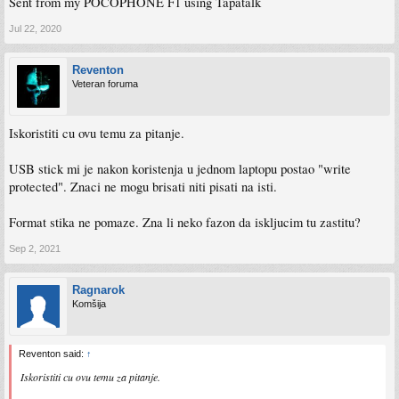
Sent from my POCOPHONE F1 using Tapatalk
Jul 22, 2020
Reventon
Veteran foruma
Iskoristiti cu ovu temu za pitanje.
USB stick mi je nakon koristenja u jednom laptopu postao "write
protected". Znaci ne mogu brisati niti pisati na isti.
Format stika ne pomaze. Zna li neko fazon da iskljucim tu zastitu?
Sep 2, 2021
Ragnarok
Komšija
Reventon said:
↑
Iskoristiti cu ovu temu za pitanje.