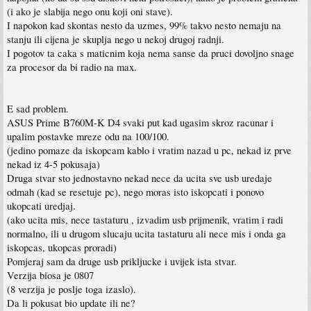
(i ako je slabija nego onu koji oni stave).
I napokon kad skontas nesto da uzmes, 99% takvo nesto nemaju na
stanju ili cijena je skuplja nego u nekoj drugoj radnji.
I pogotov ta caka s maticnim koja nema sanse da pruci dovoljno snage
za procesor da bi radio na max.
E sad problem.
ASUS Prime B760M-K D4 svaki put kad ugasim skroz racunar i
upalim postavke mreze odu na 100/100.
(jedino pomaze da iskopcam kablo i vratim nazad u pc, nekad iz prve
nekad iz 4-5 pokusaja)
Druga stvar sto jednostavno nekad nece da ucita sve usb uredaje
odmah (kad se resetuje pc), nego moras isto iskopcati i ponovo
ukopcati uredjaj.
(ako ucita mis, nece tastaturu , izvadim usb prijmenik, vratim i radi
normalno, ili u drugom slucaju ucita tastaturu ali nece mis i onda ga
iskopcas, ukopcas proradi)
Pomjeraj sam da druge usb prikljucke i uvijek ista stvar.
Verzija biosa je 0807
(8 verzija je poslje toga izaslo).
Da li pokusat bio update ili ne?