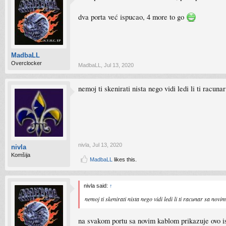
dva porta već ispucao, 4 more to go
MadbaLL
Overclocker
MadbaLL
,
Jul 13, 2020
nemoj ti skenirati nista nego vidi ledi li ti racun
nivla
,
Jul 13, 2020
nivla
Komšija
MadbaLL
likes this.
nivla said:
↑
nemoj ti skenirati nista nego vidi ledi li ti racunar sa nov
na svakom portu sa novim kablom prikazuje ovo is