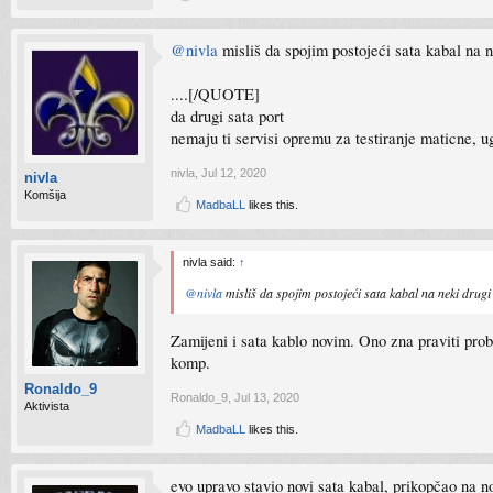
@nivla
misliš da spojim postojeći sata kabal na n
....[/QUOTE]
da drugi sata port
nemaju ti servisi opremu za testiranje maticne, u
nivla
,
Jul 12, 2020
nivla
Komšija
MadbaLL
likes this.
nivla said:
↑
@nivla
misliš da spojim postojeći sata kabal na neki drugi
Zamijeni i sata kablo novim. Ono zna praviti pro
komp.
Ronaldo_9
Ronaldo_9
,
Jul 13, 2020
Aktivista
MadbaLL
likes this.
evo upravo stavio novi sata kabal, prikopčao na n