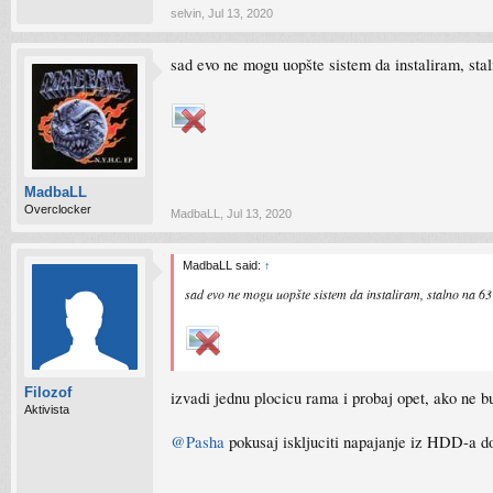
selvin
,
Jul 13, 2020
sad evo ne mogu uopšte sistem da instaliram, sta
MadbaLL
Overclocker
MadbaLL
,
Jul 13, 2020
MadbaLL said:
↑
sad evo ne mogu uopšte sistem da instaliram, stalno na 6
Filozof
izvadi jednu plocicu rama i probaj opet, ako ne 
Aktivista
@Pasha
pokusaj iskljuciti napajanje iz HDD-a do