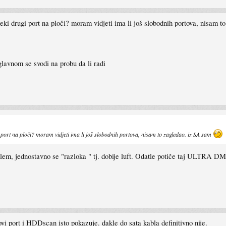
eki drugi port na ploči? moram vidjeti ima li još slobodnih portova, nisam 
glavnom se svodi na probu da li radi
 port na ploči? moram vidjeti ima li još slobodnih portova, nisam to zagledao. iz SA sam
blem, jednostavno se "razloka " tj. dobije luft. Odatle potiče taj ULTRA DM
ovi port i HDDscan isto pokazuje. dakle do sata kabla definitivno nije.