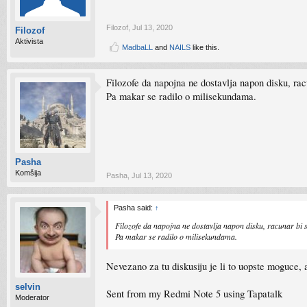
Filozof
,
Jul 13, 2020
Filozof
Aktivista
MadbaLL
and
NAILS
like this.
Filozofe da napojna ne dostavlja napon disku, racu
Pa makar se radilo o milisekundama.
Pasha
Komšija
Pasha
,
Jul 13, 2020
Pasha said:
↑
Filozofe da napojna ne dostavlja napon disku, racunar bi s
Pa makar se radilo o milisekundama.
Nevezano za tu diskusiju je li to uopste moguce, a
selvin
Sent from my Redmi Note 5 using Tapatalk
Moderator