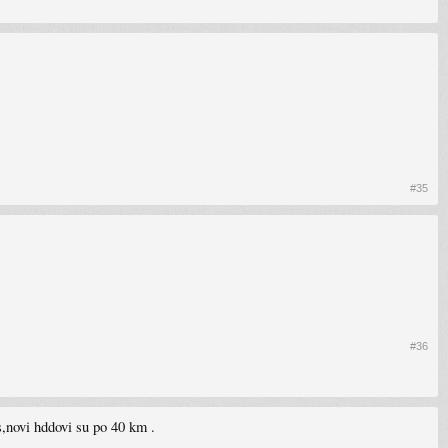
#35
#36
s,novi hddovi su po 40 km .