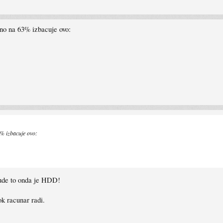
lno na 63% izbacuje ovo:
3% izbacuje ovo:
bude to onda je HDD!
k racunar radi.