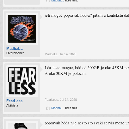
MadbaLL
likes this.
jeli moguć popravak hdd-a? pitam u kontekstu dal
MadbaLL
Overclocker
MadbaLL
,
Jul 14, 2020
I da jeste moguc, hdd od 500GB je oko 45KM nov, 
A oko 30KM je polovan.
FearLess
,
Jul 14, 2020
FearLess
Aktivista
MadbaLL
likes this.
popravak hdda nije nesto sto svaki servis moze ur