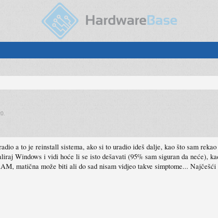
20
.
radio a to je reinstall sistema, ako si to uradio ideš dalje, kao što sam rek
liraj Windows i vidi hoće li se isto dešavati (95% sam siguran da neće), kad
M, matična može biti ali do sad nisam vidjeo takve simptome... Najčešći u