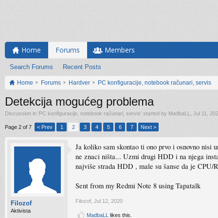
Home
Forums
Members
Search Forums
Recent Posts
Home
Forums
Hardver
PC konfiguracije, notebook računari, servis
Detekcija mogućeg problema
Discussion in '
PC konfiguracije, notebook računari, servis
' started by
MadbaLL
,
Jul 11, 20
Page 2 of 7
< Prev
1
2
3
4
5
6
7
Next >
Ja koliko sam skontao ti ono prvo i osnovno nisi u
ne znaci ništa... Uzmi drugi HDD i na njega insta
najviše strada HDD , male su šanse da je CPU/RA
Sent from my Redmi Note 8 using Tapatalk
Filozof
,
Jul 12, 2020
Filozof
Aktivista
MadbaLL
likes this.