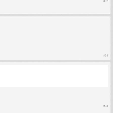
#32
#33
#34