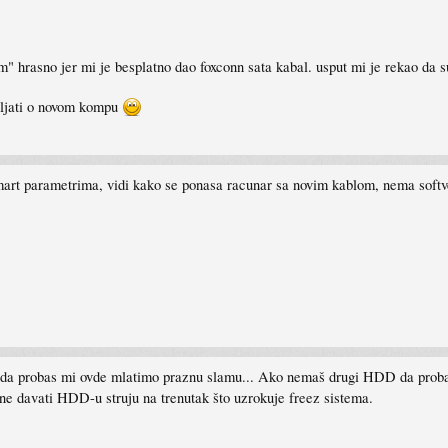
" hrasno jer mi je besplatno dao foxconn sata kabal. usput mi je rekao da su
išljati o novom kompu
u smart parametrima, vidi kako se ponasa racunar sa novim kablom, nema softv
 da probas mi ovde mlatimo praznu slamu... Ako nemaš drugi HDD da probas d
ane davati HDD-u struju na trenutak što uzrokuje freez sistema.