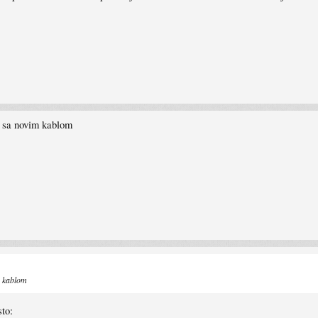
ar sa novim kablom
im kablom
to: