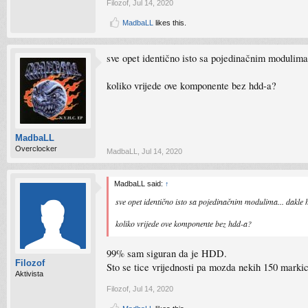
Filozof
,
Jul 14, 2020
MadbaLL
likes this.
sve opet identično isto sa pojedinačnim modulima
koliko vrijede ove komponente bez hdd-a?
MadbaLL
Overclocker
MadbaLL
,
Jul 14, 2020
MadbaLL said:
↑
sve opet identično isto sa pojedinačnim modulima... dakle
koliko vrijede ove komponente bez hdd-a?
99% sam siguran da je HDD.
Filozof
Sto se tice vrijednosti pa mozda nekih 150 markic
Aktivista
Filozof
,
Jul 14, 2020