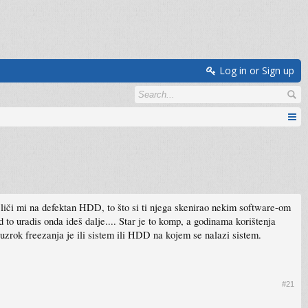
Log in or Sign up
ao liči mi na defektan HDD, to što si ti njega skenirao nekim software-om
 to uradis onda ideš dalje.... Star je to komp, a godinama korištenja
zrok freezanja je ili sistem ili HDD na kojem se nalazi sistem.
#21