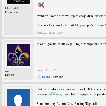
MadbaLL
Overclocker
ovom prilikom se zahvaljujem čovjeku iz "intelcom
odoh novi sistem instalirati i lagano početi razm
MadbaLL
,
Jul 13, 2020
ta ce ti greska ostati uvijek, to je zabiljezeno 
nivla
,
Jul 13, 2020
nivla
Komšija
MadbaLL
likes this.
Dok ne uradis svjež sistem i novi HDD ne staviš
bezveze
da, može biti i napajanje da prest
Sent from my Redmi Note 8 using Tapatalk