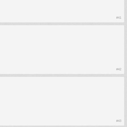
#41
#42
#43