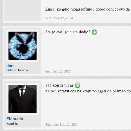
Zna li ko gdje mogu jeftino / dobro odnijet ovo da
Vedo
,
Sep 12, 2014
Sta je ovo, gdje sta dodje?
dmr
Veteran foruma
dmr
,
Sep 12, 2014
aaa koji si ti car
za ovu spravu ces na kraju polagati da bi imao d
Eldorado
Komšija
Eldorado
,
Sep 12, 2014