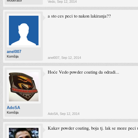
Moderator
Vedo
,
Sep 12, 2014
a sto ces peci to nakon lakiranja??
anel007
Komšija
anel007
,
Sep 12, 2014
Hoće Vedo powder coating da odradi...
AdoSA
Komšija
AdoSA
,
Sep 12, 2014
Kakav powder coating, boja tj. lak se moze peci 