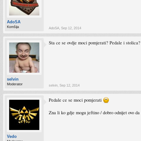
AdoSA
Komšija
AdoSA
,
Sep 12, 2014
Sta ce se ovdje moci pomjerati? Pedale i stolica?
selvin
Moderator
selvin
,
Sep 12, 2014
Pedale ce se moci pomjerati
Zna li ko gdje mogu jeftino / dobro odnijet ovo da
Vedo