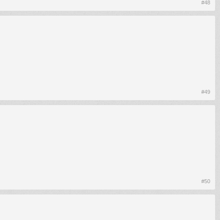
#48
#49
#50