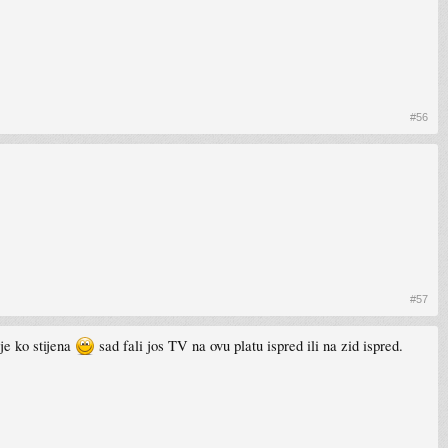
#56
#57
je ko stijena
sad fali jos TV na ovu platu ispred ili na zid ispred.