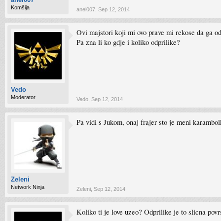
Komšija
anel007
,
Sep 12, 2014
Ovi majstori koji mi ovo prave mi rekose da ga od
Pa zna li ko gdje i koliko odprilike?
Vedo
Moderator
Vedo
,
Sep 12, 2014
Pa vidi s Jukom, onaj frajer sto je meni karambol
Zeleni
Network Ninja
Zeleni
,
Sep 12, 2014
Koliko ti je love uzeo? Odprilike je to slicna povr