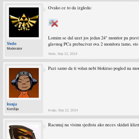
Ovako ce to da izgleda:
Lomim se dal uzet jos jedan 24" monitor pa pravi
glavnog PCa prebacivat ova 2 monitora tamo, sto i
Vedo
Moderator
Vedo
,
Sep 12, 2014
Pazi samo da ti volan nebi blokirao pogled na mon
kvaju
Komšija
kvaju
,
Sep 12, 2014
Racunaj na visinu sjedista ako neces skidati kliz