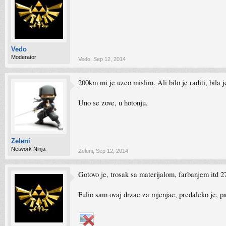
Vedo
Moderator
Vedo
,
Sep 12, 2014
200km mi je uzeo mislim. Ali bilo je raditi, bila 
Uno se zove, u hotonju.
Zeleni
Network Ninja
Zeleni
,
Sep 12, 2014
Gotovo je, trosak sa materijalom, farbanjem itd 
Fulio sam ovaj drzac za mjenjac, predaleko je, p