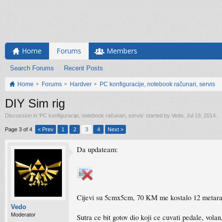
Home
Forums
Members
Search Forums
Recent Posts
Home
Forums
Hardver
PC konfiguracije, notebook računari, servis
DIY Sim rig
Discussion in '
PC konfiguracije, notebook računari, servis
' started by
Vedo
,
Jul 19, 2014
.
Page 3 of 4
< Prev
1
2
3
4
Next >
Da updateam:
Cijevi su 5cmx5cm, 70 KM me kostalo 12 metara
Vedo
Moderator
Sutra ce bit gotov dio koji ce cuvati pedale, volan