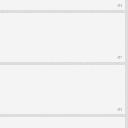
#53
#54
#55