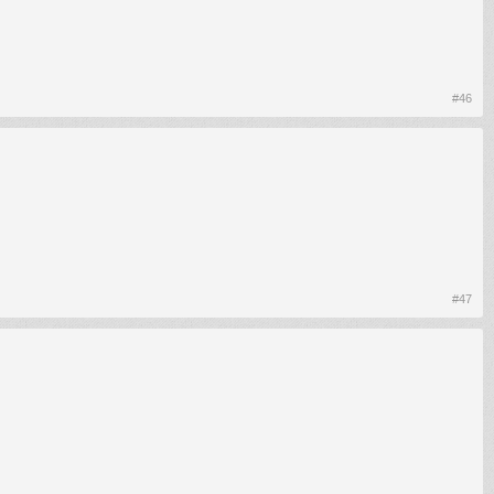
#46
#47