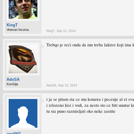
KingT
Veteran foruma
KingT
,
Sep 12, 2014
Trebqo je reći onda da mu treba lakirer koji ima
AdoSA
Komšija
AdoSA
,
Sep 12, 2014
i ja se pitam sta ce mu komora i pecenje al et sva
i izlozeno kisi i vodi, za nesto sto ce biti unutar
tu sta puno razmisljati oko neke zastite
anel007