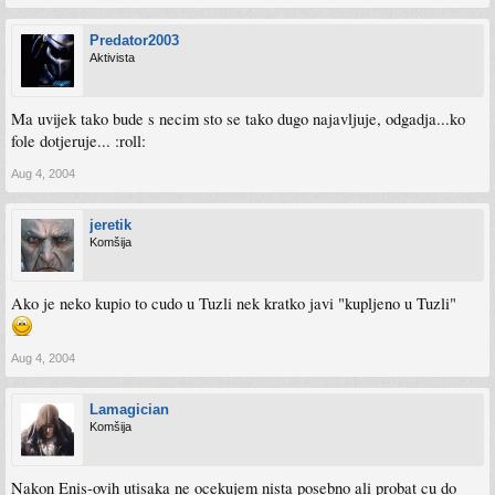
Predator2003
Aktivista
Ma uvijek tako bude s necim sto se tako dugo najavljuje, odgadja...ko
fole dotjeruje... :roll:
Aug 4, 2004
jeretik
Komšija
Ako je neko kupio to cudo u Tuzli nek kratko javi "kupljeno u Tuzli"
Aug 4, 2004
Lamagician
Komšija
Nakon Enis-ovih utisaka ne ocekujem nista posebno ali probat cu do