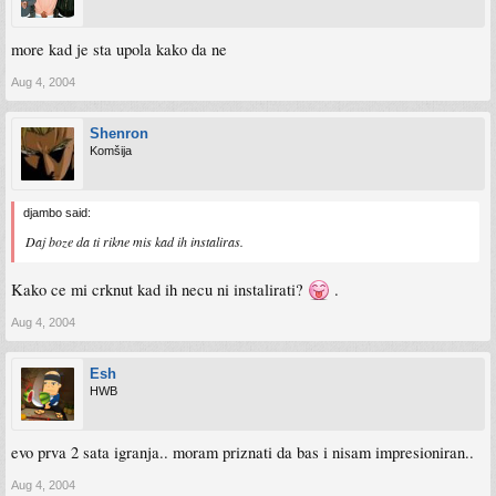
more kad je sta upola kako da ne
Aug 4, 2004
Shenron
Komšija
djambo said:
Daj boze da ti rikne mis kad ih instaliras.
Kako ce mi crknut kad ih necu ni instalirati?
.
Aug 4, 2004
Esh
HWB
evo prva 2 sata igranja.. moram priznati da bas i nisam impresioniran..
Aug 4, 2004