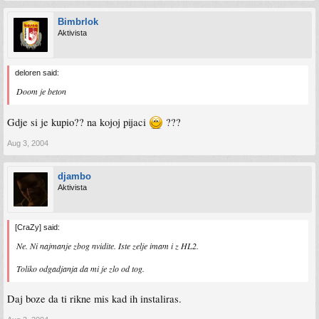
Bimbrlok
Aktivista
deloren said:
Doom je beton
Gdje si je kupio?? na kojoj pijaci
???
Aug 3, 2004
djambo
Aktivista
[CraZy] said:
Ne. Ni najmanje zbog nvidite. Iste zelje imam i z HL2.
Toliko odgadjanja da mi je zlo od tog.
Daj boze da ti rikne mis kad ih instaliras.