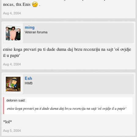
nocas, thx Enis
.
Aug 4, 2004
ming
Veteran foruma
enise koga prevari pa ti dade duma daj brzu recenziju na sajt 'oš ovjdje
il u papir'
Aug 4, 2004
Esh
HWB
deloren said:
enise koga prevari pa ti dade duma daj brzu recenziju na sajt 'oš ovjdje il u papir'
*lol*
Aug 5, 2004