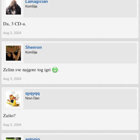
Lamagician
Komšija
Da, 3 CD-a.
Aug 3, 2004
Shenron
Komšija
Zelim sve najgore tog igri
.
Aug 3, 2004
qyqyqq
Novi član
Zašto?
Aug 3, 2004
antonio