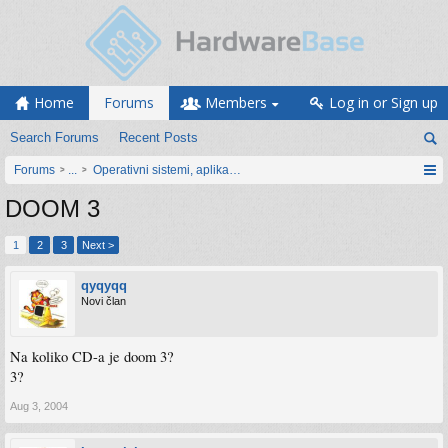
Home
Forums
Members
Log in or Sign up
Search Forums
Recent Posts
Forums
...
Operativni sistemi, aplikacije i programiranje
DOOM 3
1
2
3
Next >
qyqyqq
Novi član
Na koliko CD-a je doom 3?
3?
Aug 3, 2004