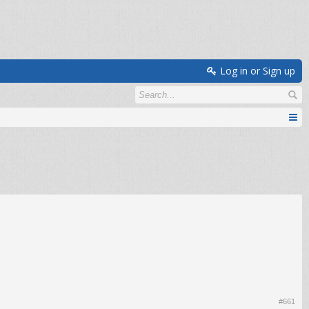
Log in or Sign up
#661