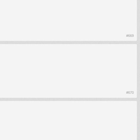
#669
#670