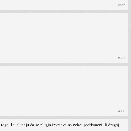
#666
#667
#668
toga. I u slucaju da se plugin izvrsava na nekoj poddomeni ili drugoj