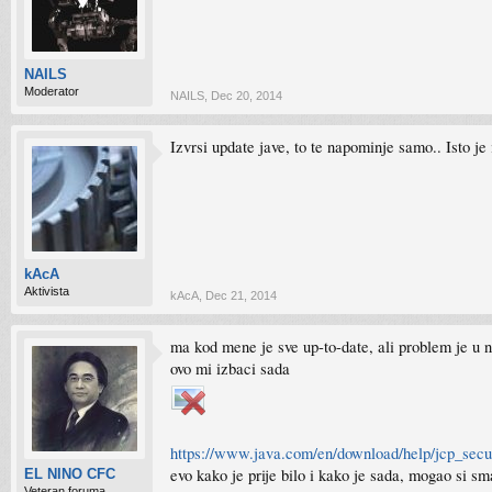
NAILS
Moderator
NAILS
,
Dec 20, 2014
Izvrsi update jave, to te napominje samo.. Isto je 
kAcA
Aktivista
kAcA
,
Dec 21, 2014
ma kod mene je sve up-to-date, ali problem je u no
ovo mi izbaci sada
https://www.java.com/en/download/help/jcp_secu
evo kako je prije bilo i kako je sada, mogao si sm
EL NINO CFC
Veteran foruma