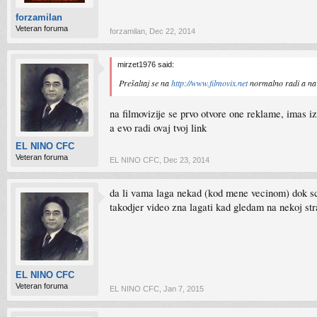
forzamilan
Veteran foruma
forzamilan
,
Dec 22, 2014
mirzet1976 said:
Prešaltaj se na
http://www.filmovix.net
normalno radi a na t
na filmovizije se prvo otvore one reklame, imas iz
a evo radi ovaj tvoj link
EL NINO CFC
Veteran foruma
EL NINO CFC
,
Dec 23, 2014
da li vama laga nekad (kod mene vecinom) dok s
takodjer video zna lagati kad gledam na nekoj st
EL NINO CFC
Veteran foruma
EL NINO CFC
,
Jan 7, 2015