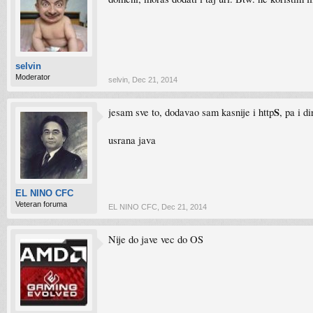
selvin
Moderator
selvin
,
Dec 21, 2014
S
jesam sve to, dodavao sam kasnije i http
, pa i d
usrana java
EL NINO CFC
Veteran foruma
EL NINO CFC
,
Dec 21, 2014
Nije do jave vec do OS