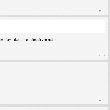
#676
snes play, tako je meni donedavno radilo
#677
#678