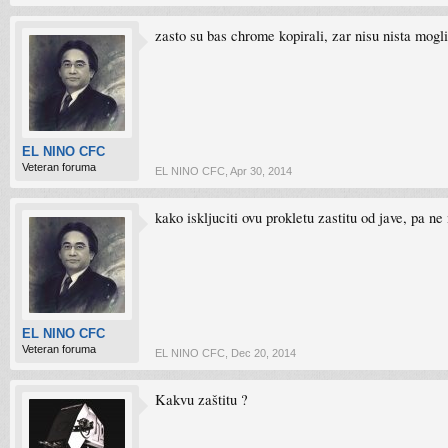
zasto su bas chrome kopirali, zar nisu nista mogli
EL NINO CFC
Veteran foruma
EL NINO CFC
,
Apr 30, 2014
kako iskljuciti ovu prokletu zastitu od jave, pa ne
EL NINO CFC
Veteran foruma
EL NINO CFC
,
Dec 20, 2014
Kakvu zaštitu ?