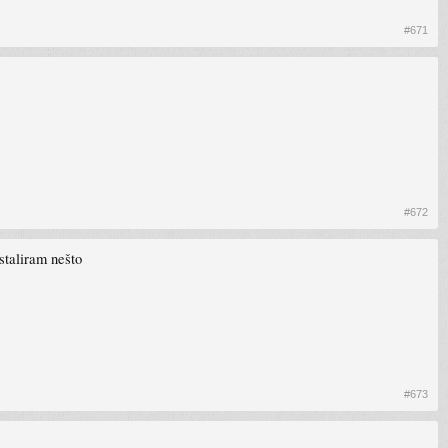
#671
#672
nstaliram nešto
#673