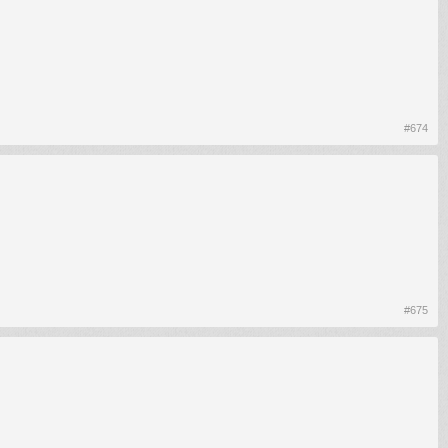
#674
#675