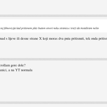
oj filmovizija kad pritisnem play button otvori neku stranicu i traži da instaliram nešto
nad s lijeve ili desne strane X koji moras dva puta pritisnuti, tek onda priti
crollam gore dole?
ranici, a na YT normala