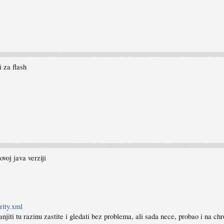
i za flash
voj java verziji
rity.xml
anjiti tu razinu zastite i gledati bez problema, ali sada nece, probao i na ch