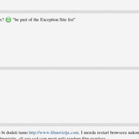
ds?
"be part of the Exception Site list"
o bi dodati tamo
http://www.filmovizija.com
. I mozda restart browsera nakon 
ilmoviziju, ali evo sad sam pusti neki random film regulara.