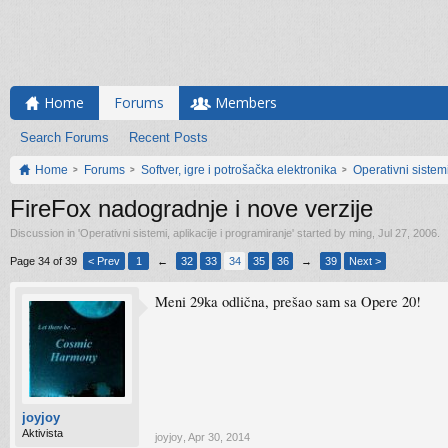
Home
Forums
Members
Search Forums
Recent Posts
Home
Forums
Softver, igre i potrošačka elektronika
Operativni sistemi
FireFox nadogradnje i nove verzije
Discussion in '
Operativni sistemi, aplikacije i programiranje
' started by
ming
,
Jul 27, 2006
.
Page 34 of 39
< Prev
1
←
32
33
34
35
36
→
39
Next >
Meni 29ka odlična, prešao sam sa Opere 20!
joyjoy
Aktivista
joyjoy
,
Apr 30, 2014