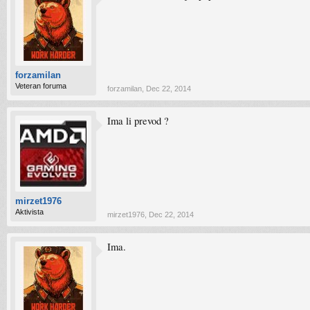
forzamilan
Veteran foruma
forzamilan
,
Dec 22, 2014
Ima li prevod ?
mirzet1976
Aktivista
mirzet1976
,
Dec 22, 2014
Ima.