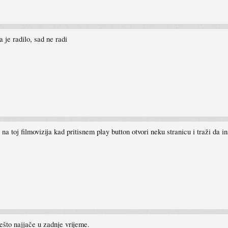
a je radilo, sad ne radi
na toj filmovizija kad pritisnem play button otvori neku stranicu i traži da i
ešto najjače u zadnje vrijeme.