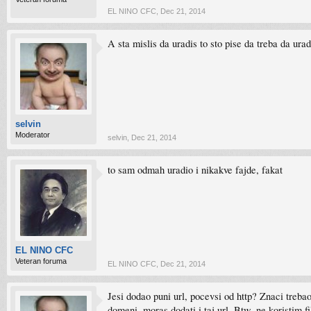
EL NINO CFC
,
Dec 21, 2014
A sta mislis da uradis to sto pise da treba da ura
selvin
Moderator
selvin
,
Dec 21, 2014
to sam odmah uradio i nikakve fajde, fakat
EL NINO CFC
Veteran foruma
EL NINO CFC
,
Dec 21, 2014
Jesi dodao puni url, pocevsi od http? Znaci treba
domeni, moras dodati i taj url. Btw. ne koristim f