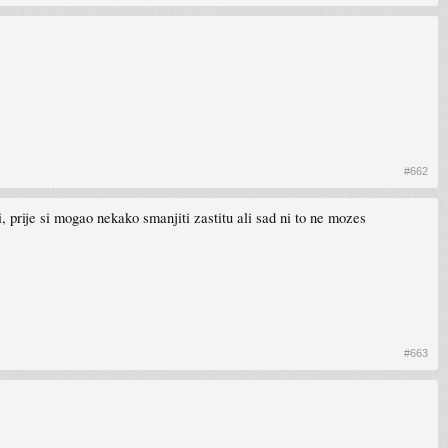
#662
i, prije si mogao nekako smanjiti zastitu ali sad ni to ne mozes
#663