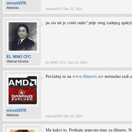
mirzet1976
Aktivista
mirzet1976
,
Dec 22, 2014
pa sta mi je ciniti onda? prije ovog zadnjeg apdejt
EL NINO CFC
Veteran foruma
EL NINO CFC
,
Dec 22, 2014
Prešaltaj se na
www.filmovix.net
normalno radi a 
mirzet1976
Aktivista
mirzet1976
,
Dec 22, 2014
Ma kakvi to. Probajte popcorn time za filmove. N