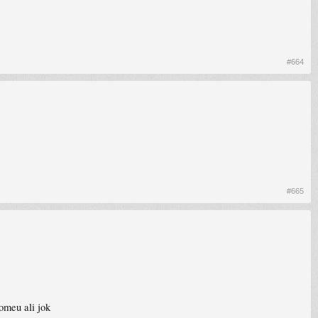
#664
#665
romeu ali jok