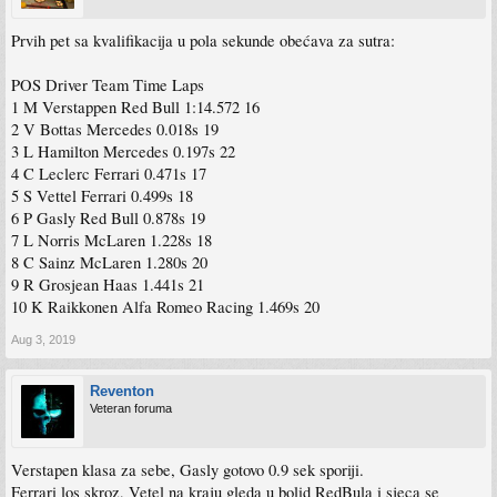
Prvih pet sa kvalifikacija u pola sekunde obećava za sutra:
POS Driver Team Time Laps
1 M Verstappen Red Bull 1:14.572 16
2 V Bottas Mercedes 0.018s 19
3 L Hamilton Mercedes 0.197s 22
4 C Leclerc Ferrari 0.471s 17
5 S Vettel Ferrari 0.499s 18
6 P Gasly Red Bull 0.878s 19
7 L Norris McLaren 1.228s 18
8 C Sainz McLaren 1.280s 20
9 R Grosjean Haas 1.441s 21
10 K Raikkonen Alfa Romeo Racing 1.469s 20
Aug 3, 2019
Reventon
Veteran foruma
Verstapen klasa za sebe, Gasly gotovo 0.9 sek sporiji.
Ferrari los skroz, Vetel na kraju gleda u bolid RedBula i sjeca se