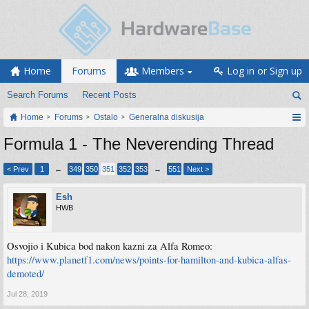
Home
Forums
Members
Log in or Sign up
Search Forums
Recent Posts
Home
Forums
Ostalo
Generalna diskusija
Formula 1 - The Neverending Thread
< Prev
1
←
349
350
351
352
353
→
551
Next >
Esh
HWB
Osvojio i Kubica bod nakon kazni za Alfa Romeo:
https://www.planetf1.com/news/points-for-hamilton-and-kubica-alfas-
demoted/
Jul 28, 2019