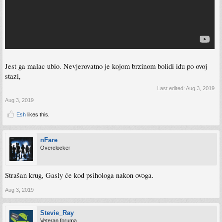
Jest ga malac ubio. Nevjerovatno je kojom brzinom bolidi idu po ovoj
stazi,
Last edited:
Aug 3, 2019
Aug 3, 2019
Esh
likes this.
nFare
Overclocker
Strašan krug, Gasly će kod psihologa nakon ovoga.
Aug 3, 2019
Stevie_Ray
Veteran foruma