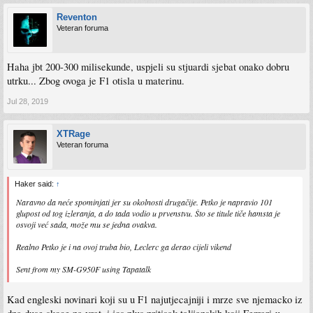
Reventon
Veteran foruma
Haha jbt 200-300 milisekunde, uspjeli su stjuardi sjebat onako dobru
utrku... Zbog ovoga je F1 otisla u materinu.
Jul 28, 2019
XTRage
Veteran foruma
Haker said:
↑
Naravno da neće spominjati jer su okolnosti drugačije. Petko je napravio 101
glupost od tog izleranja, a do tada vodio u prvenstvu. Što se titule tiče hamsta je
osvoji već sada, može mu se jedna ovakva.
Realno Petko je i na ovoj truba bio, Leclerc ga derao cijeli vikend
Sent from my SM-G950F using Tapatalk
Kad engleski novinari koji su u F1 najutjecajniji i mrze sve njemacko iz