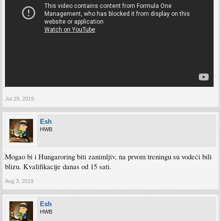
Jul 29, 2019
Esh
HWB
Mogao bi i Hungaroring biti zanimljiv, na prvom treningu su vodeći bili
blizu. Kvalifikacije danas od 15 sati.
Aug 3, 2019
Esh
HWB