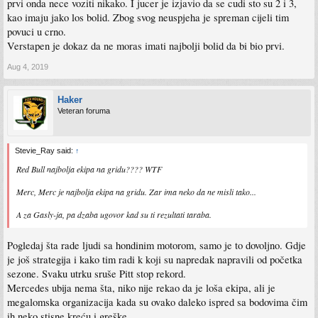
prvi onda nece voziti nikako. I jucer je izjavio da se cudi sto su 2 i 3,
kao imaju jako los bolid. Zbog svog neuspjeha je spreman cijeli tim
povuci u crno.
Verstapen je dokaz da ne moras imati najbolji bolid da bi bio prvi.
Aug 4, 2019
Haker
Veteran foruma
Stevie_Ray said:
↑
Red Bull najbolja ekipa na gridu???? WTF
Merc, Merc je najbolja ekipa na gridu. Zar ima neko da ne misli tako...
A za Gasly-ja, pa dzaba ugovor kad su ti rezultati taraba.
Pogledaj šta rade ljudi sa hondinim motorom, samo je to dovoljno. Gdje
je još strategija i kako tim radi k koji su napredak napravili od početka
sezone. Svaku utrku sruše Pitt stop rekord.
Mercedes ubija nema šta, niko nije rekao da je loša ekipa, ali je
megalomska organizacija kada su ovako daleko ispred sa bodovima čim
ih neko stisne kreću i greške.