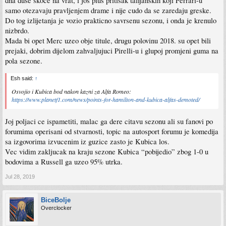
dna duse skoce na vrat, i jos plus pritisak talijanskih koji Ferrari-u
samo otezavaju pravljenjem drame i nije cudo da se zaredaju greske.
Do tog izlijetanja je vozio prakticno savrsenu sezonu, i onda je krenulo
nizbrdo.
Mada bi opet Merc uzeo obje titule, drugu polovinu 2018. su opet bili
prejaki, dobrim dijelom zahvaljujuci Pirelli-u i glupoj promjeni guma na
pola sezone.
Esh said:
↑
Osvojio i Kubica bod nakon kazni za Alfa Romeo:
https://www.planetf1.com/news/points-for-hamilton-and-kubica-alfas-demoted/
Joj poljaci ce ispametiti, malac ga dere citavu sezonu ali su fanovi po
forumima operisani od stvarnosti, topic na autosport forumu je komedija
sa izgovorima izvucenim iz guzice zasto je Kubica los.
Vec vidim zakljucak na kraju sezone Kubica “pobijedio” zbog 1-0 u
bodovima a Russell ga uzeo 95% utrka.
Jul 28, 2019
BiceBolje
Overclocker