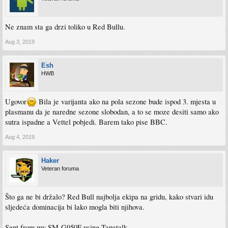
Ne znam sta ga drzi toliko u Red Bullu.
Aug 3, 2019
Esh
HWB
Ugovor
Bila je varijanta ako na pola sezone bude ispod 3. mjesta u
plasmanu da je naredne sezone slobodan, a to se moze desiti samo ako
sutra ispadne a Vettel pobjedi. Barem tako pise BBC.
Aug 4, 2019
Haker
Veteran foruma
Što ga ne bi držalo? Red Bull najbolja ekipa na gridu, kako stvari idu
sljedeća dominacija bi lako mogla biti njihova.
Sent from my SM-G950F using Tapatalk