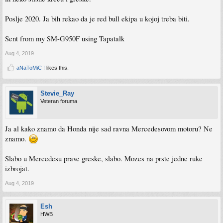
Poslje 2020. Ja bih rekao da je red bull ekipa u kojoj treba biti.
Sent from my SM-G950F using Tapatalk
Aug 4, 2019
aNaToMiC !
likes this.
Stevie_Ray
Veteran foruma
Ja al kako znamo da Honda nije sad ravna Mercedesovom motoru? Ne
znamo.
Slabo u Mercedesu prave greske, slabo. Mozes na prste jedne ruke
izbrojat.
Aug 4, 2019
Esh
HWB