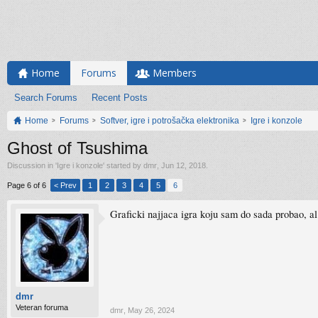
Home
Forums
Members
Search Forums
Recent Posts
Home
Forums
Softver, igre i potrošačka elektronika
Igre i konzole
Ghost of Tsushima
Discussion in '
Igre i konzole
' started by
dmr
,
Jun 12, 2018
.
Page 6 of 6
< Prev
1
2
3
4
5
6
Graficki najjaca igra koju sam do sada probao, 
dmr
Veteran foruma
dmr
,
May 26, 2024