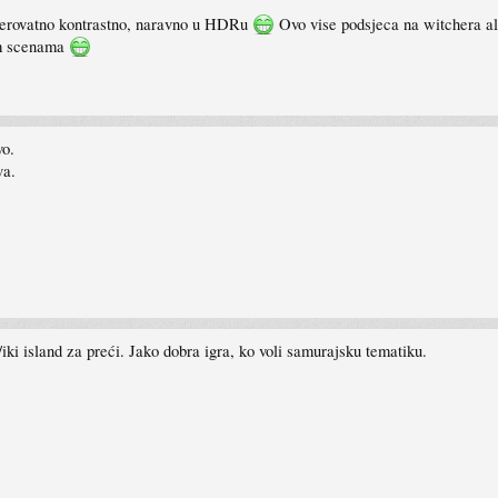
evjerovatno kontrastno, naravno u HDRu
Ovo vise podsjeca na witchera al
im scenama
vo.
va.
iki island za preći. Jako dobra igra, ko voli samurajsku tematiku.