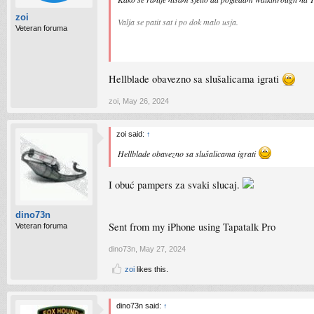
zoi
Valja se patit sat i po dok malo usja.
Veteran foruma
Sent from my iPhone using Tapatalk Pro
Hellblade obavezno sa slušalicama igrati
zoi
,
May 26, 2024
zoi said:
↑
Hellblade obavezno sa slušalicama igrati
I obuć pampers za svaki slucaj.
dino73n
Sent from my iPhone using Tapatalk Pro
Veteran foruma
dino73n
,
May 27, 2024
zoi
likes this.
dino73n said:
↑