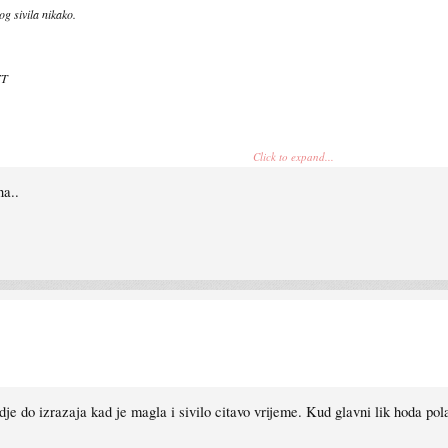
og sivila nikako.
YT
Click to expand...
na..
je do izrazaja kad je magla i sivilo citavo vrijeme. Kud glavni lik hoda pol