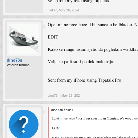
Sent from my iPad using Tapatalk
Haker
,
May 26, 2024
Opet mi ne rece hoce li bit sunca u hellbladeu. N
EDIT
Kako se ranije nisam sjetio da pogledam walkth
dino73n
Valja se patit sat i po dok malo usja.
Veteran foruma
Sent from my iPhone using Tapatalk Pro
dino73n
,
May 26, 2024
dino73n said:
↑
Opet mi ne rece hoce li bit sunca u hellbladeu. Ne mogu ov
EDIT
Kako se ranije nisam sjetio da pogledam walkthrough na 