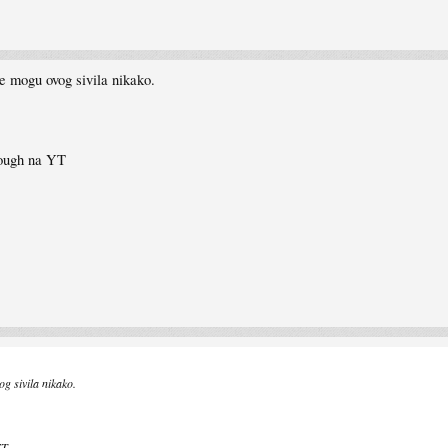
e mogu ovog sivila nikako.
rough na YT
og sivila nikako.
YT