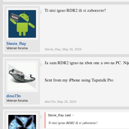
Ti nisi igrao RDR2 ili si zaboravio?
Stevie_Ray
Veteran foruma
Stevie_Ray
,
May 26, 2024
Ja sam RDR2 igrao na xbox one a ovo na PC. Nije 
Sent from my iPhone using Tapatalk Pro
dino73n
Veteran foruma
dino73n
,
May 26, 2024
Stevie_Ray said:
↑
Ti nisi igrao RDR2 ili si zaboravio?