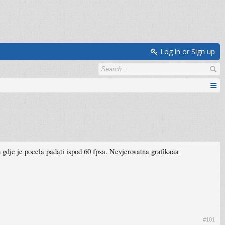
Log in or Sign up
m gdje je pocela padati ispod 60 fpsa. Nevjerovatna grafikaaa
#101