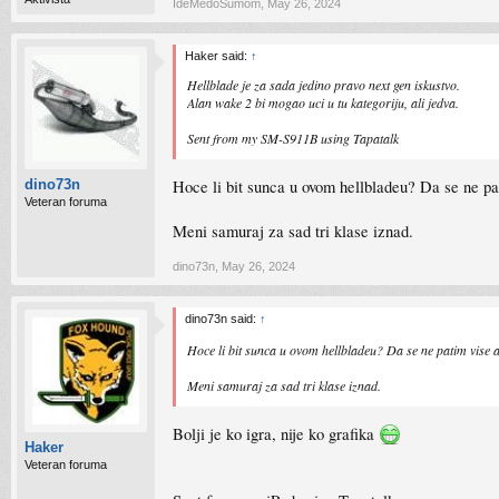
IdeMedoSumom
,
May 26, 2024
Haker said:
↑
Hellblade je za sada jedino pravo next gen iskustvo.
Alan wake 2 bi mogao uci u tu kategoriju, ali jedva.
Sent from my SM-S911B using Tapatalk
Hoce li bit sunca u ovom hellbladeu? Da se ne p
dino73n
Veteran foruma
Meni samuraj za sad tri klase iznad.
dino73n
,
May 26, 2024
dino73n said:
↑
Hoce li bit sunca u ovom hellbladeu? Da se ne patim vise 
Meni samuraj za sad tri klase iznad.
Bolji je ko igra, nije ko grafika
Haker
Veteran foruma