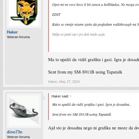
Opet mi ne rece hoce li bit sunca u hellbladeu. Ne mogu ov
EDIT
Kako se ranije nisam sjetio da pogledam walkthrough na 
Haker
Valja se patit sat i po dok malo usja.
Veteran foruma
Sent from my iPhone using Tapatalk Pro
Ma to upališ da vidiš grafiku i gasi. Igra je dosad
Sent from my SM-S911B using Tapatalk
Haker
,
May 27, 2024
Haker said:
↑
Ma to upališ da vidiš grafiku i gasi. Igra je dosadna..
Sent from my SM-S911B using Tapatalk
Ajd sto je dosadna nego ni grafika ne moze da dod
dino73n
Veteran foruma