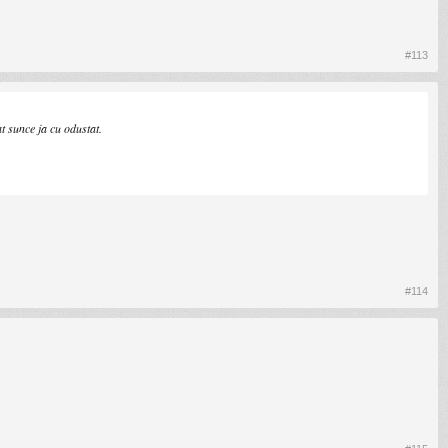
#113
t sunce ja cu odustat.
#114