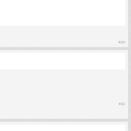
#110
#111