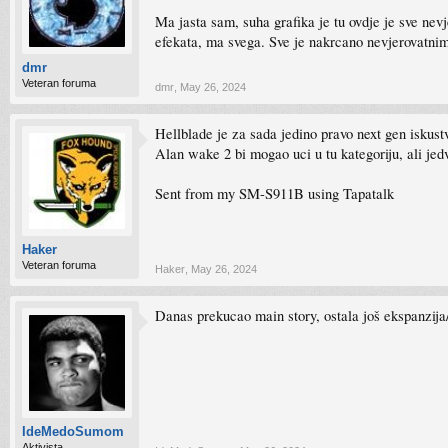
Ma jasta sam, suha grafika je tu ovdje je sve n
efekata, ma svega. Sve je nakrcano nevjerovatn
dmr
Veteran foruma
dmr
,
May 26, 2024
Hellblade je za sada jedino pravo next gen iskust
Alan wake 2 bi mogao uci u tu kategoriju, ali jed
Sent from my SM-S911B using Tapatalk
Haker
Veteran foruma
Haker
,
May 26, 2024
Danas prekucao main story, ostala još ekspanzija/
IdeMedoSumom
Aktivista