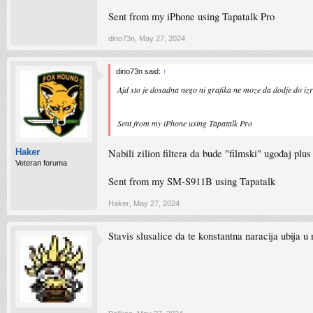
Sent from my iPhone using Tapatalk Pro
dino73n
,
May 27, 2024
dino73n said:
↑
Ajd sto je dosadna nego ni grafika ne moze da dodje do izra
Sent from my iPhone using Tapatalk Pro
Nabili zilion filtera da bude "filmski" ugođaj plus
Haker
Veteran foruma
Sent from my SM-S911B using Tapatalk
Haker
,
May 27, 2024
Stavis slusalice da te konstantna naracija ubija u