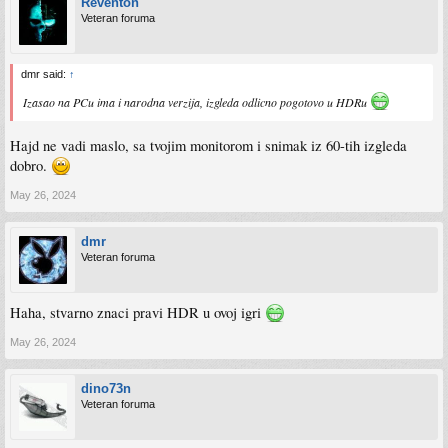
Reventon
Veteran foruma
dmr said:
↑
Izasao na PCu ima i narodna verzija, izgleda odlicno pogotovo u HDRu
Hajd ne vadi maslo, sa tvojim monitorom i snimak iz 60-tih izgleda
dobro.
May 26, 2024
dmr
Veteran foruma
Haha, stvarno znaci pravi HDR u ovoj igri
May 26, 2024
dino73n
Veteran foruma