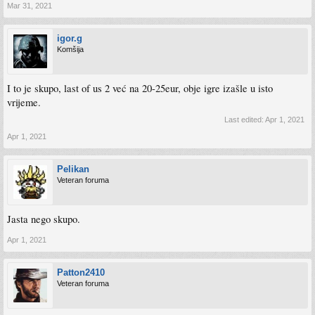
Mar 31, 2021
igor.g
Komšija
I to je skupo, last of us 2 već na 20-25eur, obje igre izašle u isto
vrijeme.
Last edited:
Apr 1, 2021
Apr 1, 2021
Pelikan
Veteran foruma
Jasta nego skupo.
Apr 1, 2021
Patton2410
Veteran foruma