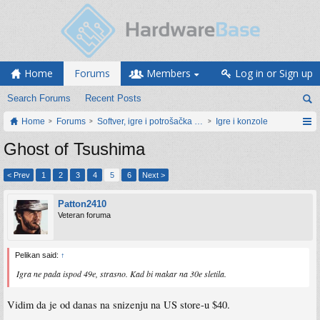
Home
Forums
Members
Log in or Sign up
Search Forums
Recent Posts
Home
Forums
Softver, igre i potrošačka elektronika
Igre i konzole
Ghost of Tsushima
< Prev
1
2
3
4
5
6
Next >
Patton2410
Veteran foruma
Pelikan said:
↑
Igra ne pada ispod 49e, strasno. Kad bi makar na 30e sletila.
Vidim da je od danas na snizenju na US store-u $40.