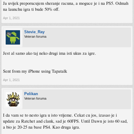
Ja uvijek preporucujem sheranje racuna, a moguce je i na PS5. Odmah
na launchu igra ti bude 50% off.
Apr 1, 2021
Stevie_Ray
Veteran foruma
Jest al samo ako taj neko drugi ima isti ukus za igre.
Sent from my iPhone using Tapatalk
Apr 1, 2021
Pelikan
Veteran foruma
I da vam se to nesto igra u isto vrijeme. Cekat cu jos, izasao je i
update za Ratchet and clank, sad je 60FPS. Until Dawn je isto 60 sad,
a bio je 20-25 na base PS4. Kao druga igra.