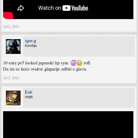
Jul 2, 2021
igor.g
Komšija
10 eura ps5 locked japanski lip sync
rofl.
Da im se hoće ovakve gluparije odbiti o glavu.
Jul 2, 2021
Esh
HWB