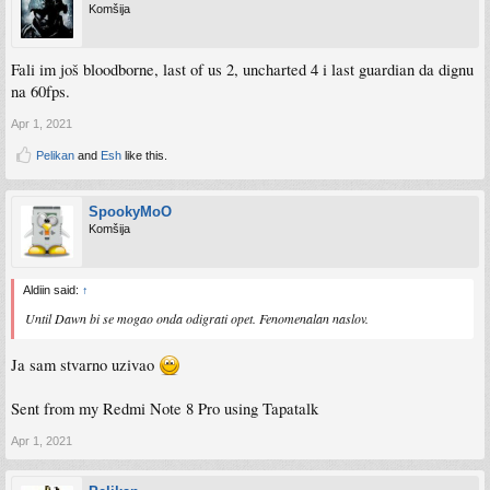
Komšija
Fali im još bloodborne, last of us 2, uncharted 4 i last guardian da dignu
na 60fps.
Apr 1, 2021
Pelikan
and
Esh
like this.
SpookyMoO
Komšija
Aldiin said:
↑
Until Dawn bi se mogao onda odigrati opet. Fenomenalan naslov.
Ja sam stvarno uzivao
Sent from my Redmi Note 8 Pro using Tapatalk
Apr 1, 2021