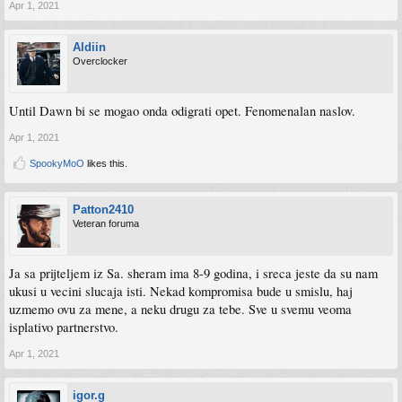
Apr 1, 2021
Aldiin
Overclocker
Until Dawn bi se mogao onda odigrati opet. Fenomenalan naslov.
Apr 1, 2021
SpookyMoO
likes this.
Patton2410
Veteran foruma
Ja sa prijteljem iz Sa. sheram ima 8-9 godina, i sreca jeste da su nam
ukusi u vecini slucaja isti. Nekad kompromisa bude u smislu, haj
uzmemo ovu za mene, a neku drugu za tebe. Sve u svemu veoma
isplativo partnerstvo.
Apr 1, 2021
igor.g