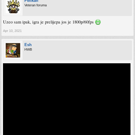
Pelikan
Veteran foruma
Uzeo sam ipak, igra je prelijepa jos je 1800p/60fps
Apr 10, 2021
Esh
HWB