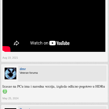
Aug 19, 2021
dmr
Veteran foruma
Izasao na PCu ima i narodna verzija, izgleda odlicno pogotovo u HDRu
May 25, 2024