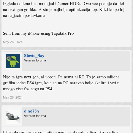
Izgleda odlicno i na mom jad i čemer HDRu. Ovo vec pocinje da lici
na next gen grafiku. A sto je najbolje optimizacija top. Klizi ko po loju
na najjacim postavkama.
Sent from my iPhone using Tapatalk Pro
May 26, 2024
Stevie_Ray
Veteran foruma
Nije ta igra next gen, al uopce. Pa nema ni RT. To je samo odlicna
grafika jedne PS4 igre, koja se na PC naravno bolje skalira i vrti u
mnogo vise fps nego na PS4.
May 26, 2024
dino73n
Veteran foruma
Istina da sam se skoro vratio u gaming al ovakva lica i izraze lica