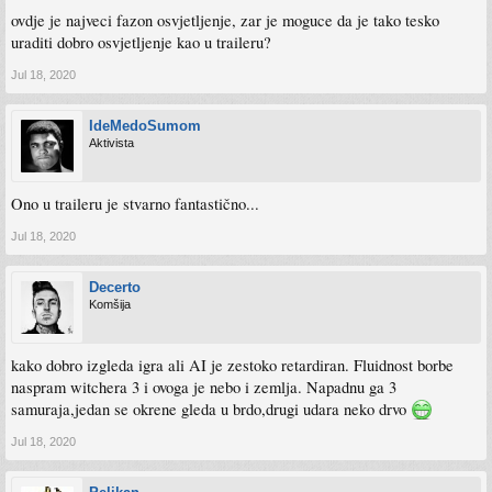
ovdje je najveci fazon osvjetljenje, zar je moguce da je tako tesko
uraditi dobro osvjetljenje kao u traileru?
Jul 18, 2020
IdeMedoSumom
Aktivista
Ono u traileru je stvarno fantastično...
Jul 18, 2020
Decerto
Komšija
kako dobro izgleda igra ali AI je zestoko retardiran. Fluidnost borbe
naspram witchera 3 i ovoga je nebo i zemlja. Napadnu ga 3
samuraja,jedan se okrene gleda u brdo,drugi udara neko drvo
Jul 18, 2020