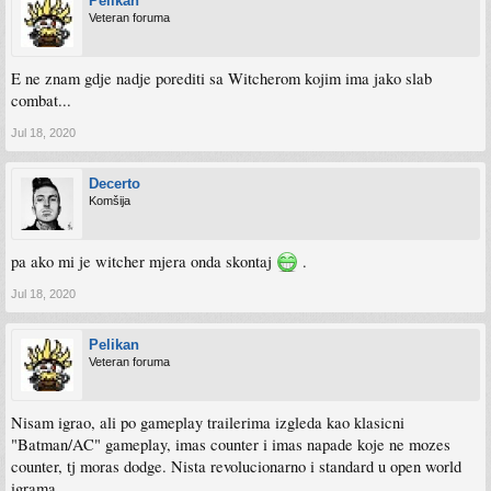
Pelikan
Veteran foruma
E ne znam gdje nadje porediti sa Witcherom kojim ima jako slab
combat...
Jul 18, 2020
Decerto
Komšija
pa ako mi je witcher mjera onda skontaj
.
Jul 18, 2020
Pelikan
Veteran foruma
Nisam igrao, ali po gameplay trailerima izgleda kao klasicni
"Batman/AC" gameplay, imas counter i imas napade koje ne mozes
counter, tj moras dodge. Nista revolucionarno i standard u open world
igrama.