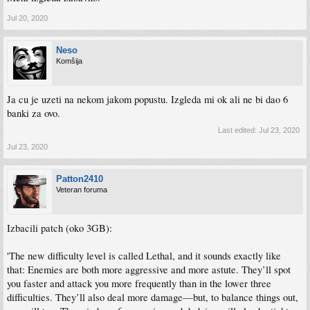
Jul 20, 2020
Neso
Komšija
Ja cu je uzeti na nekom jakom popustu. Izgleda mi ok ali ne bi dao 6
banki za ovo.
Last edited:
Jul 23, 2020
Jul 23, 2020
Patton2410
Veteran foruma
Izbacili patch (oko 3GB):
'The new difficulty level is called Lethal, and it sounds exactly like
that: Enemies are both more aggressive and more astute. They’ll spot
you faster and attack you more frequently than in the lower three
difficulties. They’ll also deal more damage—but, to balance things out,