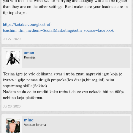
you will too. The windows for parrying and dodging will also be tighter
than they are on the other settings. Best make sure your loadouts are in
tip-top shape.'
https://kotaku.com/ghost-of-
tsushim...tm_medium=SocialMarketing&utm_source=facebook
Jul 27, 2020
xman
Komšija
Tezina igre je vrlo delikatna stvar i treba znati napraviti igru koja je
izazov i gdje nemas drugih prepreka(los dizajn,hit reg itd) osim
sopstvenog skilla(Sekiro)
Nadam se da ce to uraditi kako treba i da ce ovo nekada biti na 60fps
nebitno koja platforma.
Jul 28, 2020
ming
Veteran foruma