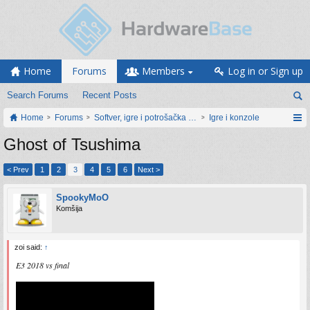
Home
Forums
Members
Log in or Sign up
Search Forums
Recent Posts
Home
Forums
Softver, igre i potrošačka elektronika
Igre i konzole
Ghost of Tsushima
< Prev
1
2
3
4
5
6
Next >
SpookyMoO
Komšija
zoi said:
↑
E3 2018 vs final