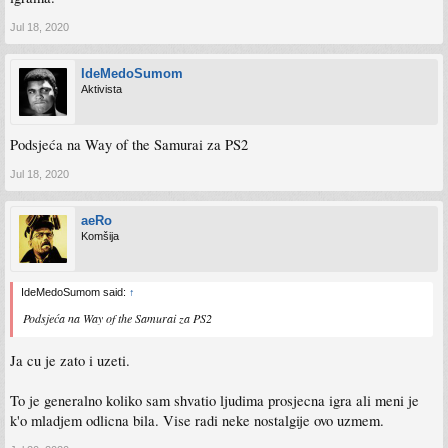
Jul 18, 2020
IdeMedoSumom
Aktivista
Podsjeća na Way of the Samurai za PS2
Jul 18, 2020
aeRo
Komšija
IdeMedoSumom said:
↑
Podsjeća na Way of the Samurai za PS2
Ja cu je zato i uzeti.
To je generalno koliko sam shvatio ljudima prosjecna igra ali meni je
k'o mladjem odlicna bila. Vise radi neke nostalgije ovo uzmem.