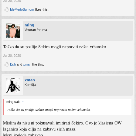
Jul 20, 2020
IdeMedoSumom
likes this.
ming
Veteran foruma
Teško da su poslije Sekira mogli napraviti nešta vrhunsko.
Jul 20, 2020
Esh
and
xman
like this.
xman
Komšija
ming said:
↑
Teško da su poslije Sekira mogli napraviti nešta vrhunsko.
Mislim da nisu ni pokusavali imitirati Sekiro. Ovo je klasicna OW
laganica koja cilja na zabavu sirih masa.
Meni izgleda zabavno.