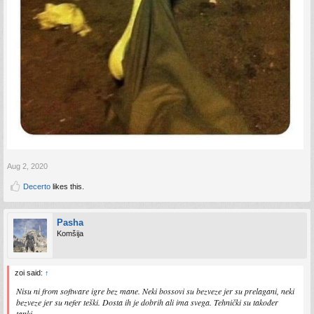
Aug 2, 2020
Decerto
likes this.
Pasha
Komšija
zoi said:
↑
Nisu ni from software igre bez mane. Neki bossovi su bezveze jer su prelagani, neki
bezveze jer su nefer teški. Dosta ih je dobrih ali ima svega. Tehnički su također
tanki.