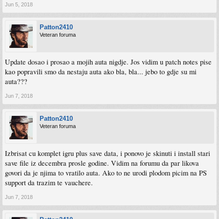
Jun 5, 2018
Patton2410
Veteran foruma
Update dosao i prosao a mojih auta nigdje. Jos vidim u patch notes pise
kao popravili smo da nestaju auta ako bla, bla... jebo to gdje su mi
auta???
Jun 7, 2018
Patton2410
Veteran foruma
Izbrisat cu komplet igru plus save data, i ponovo je skinuti i install stari
save file iz decembra prosle godine. Vidim na forumu da par likova
govori da je njima to vratilo auta. Ako to ne urodi plodom picim na PS
support da trazim te vauchere.
Jun 7, 2018