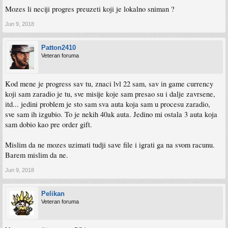
Mozes li neciji progres preuzeti koji je lokalno sniman ?
Jun 9, 2018
Patton2410
Veteran foruma
Kod mene je progress sav tu, znaci lvl 22 sam, sav in game currency
koji sam zaradio je tu, sve misije koje sam presao su i dalje zavrsene,
itd... jedini problem je sto sam sva auta koja sam u procesu zaradio,
sve sam ih izgubio. To je nekih 40ak auta. Jedino mi ostala 3 auta koja
sam dobio kao pre order gift.
Mislim da ne mozes uzimati tudji save file i igrati ga na svom racunu.
Barem mislim da ne.
Jun 9, 2018
Pelikan
Veteran foruma