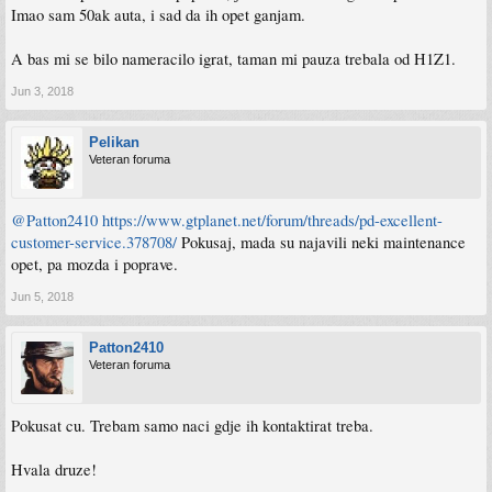
Imao sam 50ak auta, i sad da ih opet ganjam.
A bas mi se bilo nameracilo igrat, taman mi pauza trebala od H1Z1.
Jun 3, 2018
Pelikan
Veteran foruma
@Patton2410
https://www.gtplanet.net/forum/threads/pd-excellent-
customer-service.378708/
Pokusaj, mada su najavili neki maintenance
opet, pa mozda i poprave.
Jun 5, 2018
Patton2410
Veteran foruma
Pokusat cu. Trebam samo naci gdje ih kontaktirat treba.
Hvala druze!