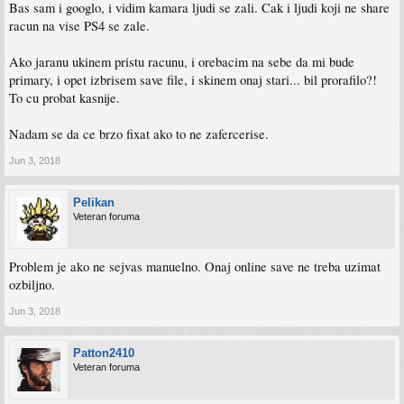
Bas sam i googlo, i vidim kamara ljudi se zali. Cak i ljudi koji ne share
racun na vise PS4 se zale.
Ako jaranu ukinem pristu racunu, i orebacim na sebe da mi bude
primary, i opet izbrisem save file, i skinem onaj stari... bil prorafilo?!
To cu probat kasnije.
Nadam se da ce brzo fixat ako to ne zafercerise.
Jun 3, 2018
Pelikan
Veteran foruma
Problem je ako ne sejvas manuelno. Onaj online save ne treba uzimat
ozbiljno.
Jun 3, 2018
Patton2410
Veteran foruma