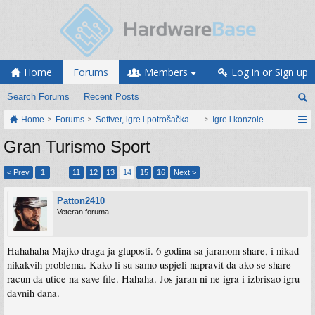
Home
Forums
Members
Log in or Sign up
Search Forums
Recent Posts
Home
Forums
Softver, igre i potrošačka elektronika
Igre i konzole
Gran Turismo Sport
< Prev
1
←
11
12
13
14
15
16
Next >
Patton2410
Veteran foruma
Hahahaha Majko draga ja gluposti. 6 godina sa jaranom share, i nikad
nikakvih problema. Kako li su samo uspjeli napravit da ako se share
racun da utice na save file. Hahaha. Jos jaran ni ne igra i izbrisao igru
davnih dana.