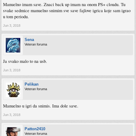
Manuelno imam save. Znaci back up imam na onom PS+ cloudu. Tu
svake sedmice manuelno snimim sve save fajlove igrica koje sam igrao
u tom periodu.
Jun 3, 2018
Sena
Veteran foruma
Ja svako malo to na usb.
Jun 3, 2018
Pelikan
Veteran foruma
Manuelno u igri da snimis. Ima dole save.
Jun 3, 2018
Patton2410
Veteran foruma