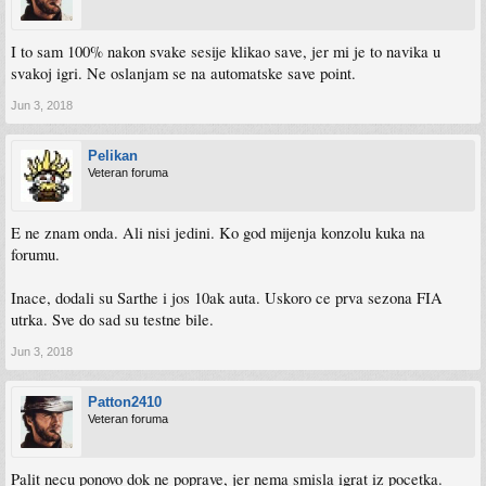
I to sam 100% nakon svake sesije klikao save, jer mi je to navika u
svakoj igri. Ne oslanjam se na automatske save point.
Jun 3, 2018
Pelikan
Veteran foruma
E ne znam onda. Ali nisi jedini. Ko god mijenja konzolu kuka na
forumu.
Inace, dodali su Sarthe i jos 10ak auta. Uskoro ce prva sezona FIA
utrka. Sve do sad su testne bile.
Jun 3, 2018
Patton2410
Veteran foruma
Palit necu ponovo dok ne poprave, jer nema smisla igrat iz pocetka.