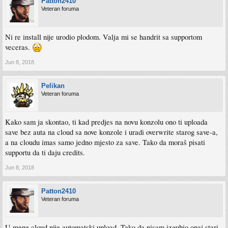
Patton2410
Veteran foruma
Ni re install nije urodio plodom. Valja mi se handrit sa supportom
veceras.
Jun 8, 2018
Pelikan
Veteran foruma
Kako sam ja skontao, ti kad predjes na novu konzolu ono ti uploada
save bez auta na cloud sa nove konzole i uradi overwrite starog save-a,
a na cloudu imas samo jedno mjesto za save. Tako da moraš pisati
supportu da ti daju credits.
Jun 8, 2018
Patton2410
Veteran foruma
U mene cloud nije automatski upload. Tako da nisam izgubio onaj stari