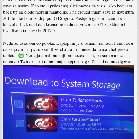
save sa novim. Kao sto u prilozenoj slici mozes da visis. Ako hocu sta
back up na cloud moram manuelno. I na cloudu imam save iz novembra
2017te. Tad sam zadnji put GTS igrao. Poslije toga sam uzeo novu
konzolu, i tek neki dan krenuo reko da se vrnem na GTS. Skinem i
instalisem taj save iz 2017te.
Neda se usranom do potoka. Laptop mi je u banani, ne radi. I sad hocu
da se javim na ps support llive chat, ali mi nece da loada chat preko
tableta.
Nemaju email na koji im mozes pisat, pa sam maxuz
napravio Twitter, jer i tamo imaju support page. Za sad nema odgovora.