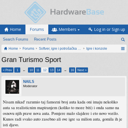
Home
Forums
Members
Log in or Sign up
Search Forums
Recent Posts
Home
Forums
Softver, igre i potrošačka elektronika
Igre i konzole
Gran Turismo Sport
< Prev
1
←
10
11
12
13
14
→
16
Next >
NAILS
Moderator
Nisam nikad' razumio taj famozni broj auta kada oni imaju nekoliko
auta sa realisticnim mapiranjem (koliko to moze biti) i onda samo na
osnovu njih prave nova auta. Pomjere malo slajdere i eto novo vozilo.
Kunos radi svako auto zasebno ali ove igre sa milion auta, gomila ih je
isti djavo.