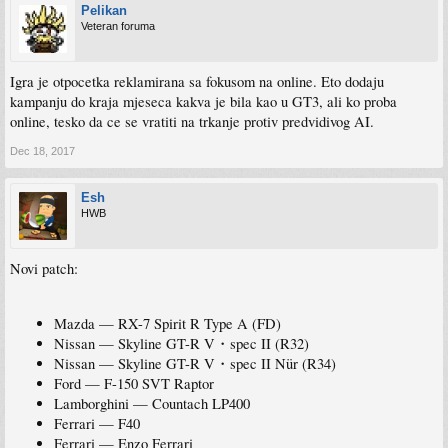
Pelikan
Veteran foruma
Igra je otpocetka reklamirana sa fokusom na online. Eto dodaju
kampanju do kraja mjeseca kakva je bila kao u GT3, ali ko proba
online, tesko da ce se vratiti na trkanje protiv predvidivog AI.
Dec 18, 2017
Esh
HWB
Novi patch:
Mazda — RX-7 Spirit R Type A (FD)
Nissan — Skyline GT-R V・spec II (R32)
Nissan — Skyline GT-R V・spec II Nür (R34)
Ford — F-150 SVT Raptor
Lamborghini — Countach LP400
Ferrari — F40
Ferrari — Enzo Ferrari