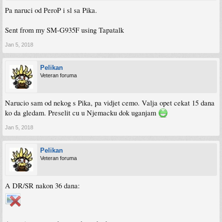
Pa naruci od PeroP i sl sa Pika.
Sent from my SM-G935F using Tapatalk
Jan 5, 2018
Pelikan
Veteran foruma
Narucio sam od nekog s Pika, pa vidjet cemo. Valja opet cekat 15 dana
ko da gledam. Preselit cu u Njemacku dok uganjam
Jan 5, 2018
Pelikan
Veteran foruma
A DR/SR nakon 36 dana: