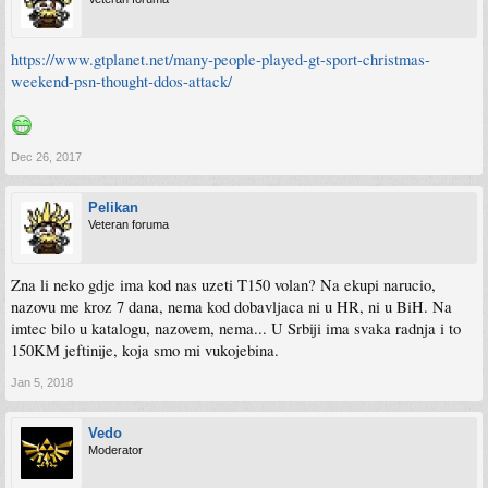
https://www.gtplanet.net/many-people-played-gt-sport-christmas-
weekend-psn-thought-ddos-attack/
Dec 26, 2017
Pelikan
Veteran foruma
Zna li neko gdje ima kod nas uzeti T150 volan? Na ekupi narucio,
nazovu me kroz 7 dana, nema kod dobavljaca ni u HR, ni u BiH. Na
imtec bilo u katalogu, nazovem, nema... U Srbiji ima svaka radnja i to
150KM jeftinije, koja smo mi vukojebina.
Jan 5, 2018
Vedo
Moderator