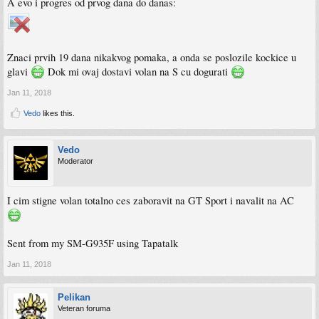
A evo i progres od prvog dana do danas:
Znaci prvih 19 dana nikakvog pomaka, a onda se poslozile kockice u
glavi
Dok mi ovaj dostavi volan na S cu dogurati
Jan 11, 2018
Vedo
likes this.
Vedo
Moderator
I cim stigne volan totalno ces zaboravit na GT Sport i navalit na AC
Sent from my SM-G935F using Tapatalk
Jan 11, 2018
Pelikan
Veteran foruma