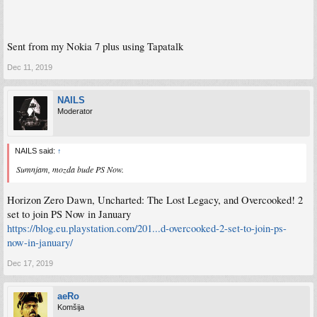
Sent from my Nokia 7 plus using Tapatalk
Dec 11, 2019
NAILS
Moderator
NAILS said:
↑
Sumnjam, mozda bude PS Now.
Horizon Zero Dawn, Uncharted: The Lost Legacy, and Overcooked! 2
set to join PS Now in January
https://blog.eu.playstation.com/201...d-overcooked-2-set-to-join-ps-
now-in-january/
Dec 17, 2019
aeRo
Komšija