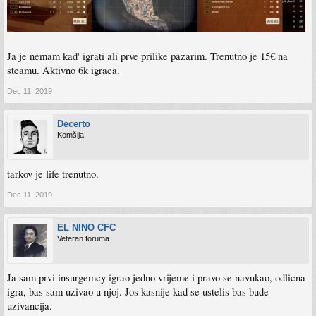
Ja je nemam kad' igrati ali prve prilike pazarim. Trenutno je 15€ na
steamu. Aktivno 6k igraca.
Dec 11, 2019
Decerto
Komšija
tarkov je life trenutno.
Dec 11, 2019
EL NINO CFC
Veteran foruma
Ja sam prvi insurgemcy igrao jedno vrijeme i pravo se navukao, odlicna
igra, bas sam uzivao u njoj. Jos kasnije kad se ustelis bas bude
uzivancija.