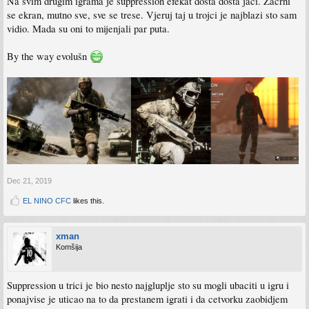
Na svim drugim igrama je suppression efekat dosta dosta jaci. Zacrni
se ekran, mutno sve, sve se trese. Vjeruj taj u trojci je najblazi sto sam
vidio. Mada su oni to mijenjali par puta.
By the way evolušn
Dec 21, 2019
EL NINO CFC
likes this.
xman
Komšija
Suppression u trici je bio nesto najgluplje sto su mogli ubaciti u igru i
ponajvise je uticao na to da prestanem igrati i da cetvorku zaobidjem