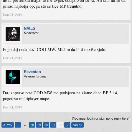
ne ni prevelikih mapa, to me uvijek odbijalo od BF-a. Ali cini mi se da
je sad najbolja opcija sto se tice MP trenutno.
Dec 21, 2019
NAILS
Moderator
Pogledaj onda novi COD MW. Mislim da bi ti to više sjelo.
Dec 21, 2019
Reventon
Veteran foruma
Da, zapravo novi COD MW me podsjeca na zlatne dane BF 3 i 4,
pogotovo multiplayer mape.
Dec 21, 2019
(You must log in or sign up to reply here.)
< Prev
1
←
28
29
30
31
32
33
Next >