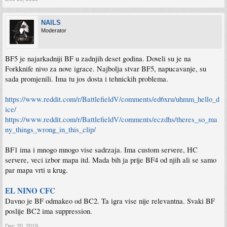
NAILS
Moderator
BF5 je najarkadniji BF u zadnjih deset godina. Doveli su je na
Forkknife nivo za nove igrace. Najbolja stvar BF5, napucavanje, su
sada promjenili. Ima tu jos dosta i tehnickih problema.
https://www.reddit.com/r/BattlefieldV/comments/ed6xru/uhmm_hello_d
ice/
https://www.reddit.com/r/BattlefieldV/comments/eczdhs/theres_so_ma
ny_things_wrong_in_this_clip/
BF1 ima i mnogo mnogo vise sadrzaja. Ima custom servere, HC
servere, veci izbor mapa itd. Mada bih ja prije BF4 od njih ali se samo
par mapa vrti u krug.
EL NINO CFC
Davno je BF odmakeo od BC2. Ta igra vise nije relevantna. Svaki BF
poslije BC2 ima suppression.
Dec 20, 2019