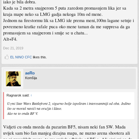
iako je bila dobra.
Kada sa 2 metra snajperom 5 puta zaredom promasujem lika jer sa
kraja mape neko sa LMG gadja nekoga 10m od mene.
Jednom na firestormu lik sa LMG ide prema meni,100m lagane setnje i
povremeno kratke rafale puca oko mene taman da me suppresa da ga
promasujem sa snajperom i smije se u chatu...
Alt+F4.
Dec 21, 2019
EL NINO CFC
likes this.
aeRo
Komšija
Ragnarok said:
↑
Uzmi Star Wars Battlefront 2, sigurno bolje ispoliran i interesantniji od oba. Jedino
što se moraš navići na oružja i klase.
Ako ne to onda BF V.
Vidjeti cu onda mozda da pazarim BF5, nisam neki fan SW. Mada
uvijek sam bio fan manjeg dizajna mapa, ne nuzno arena shootera ali