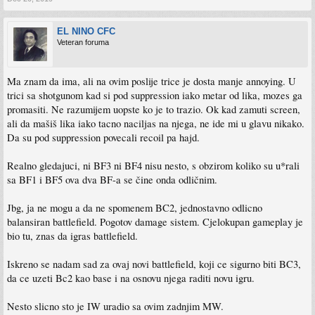
EL NINO CFC
Veteran foruma
Ma znam da ima, ali na ovim poslije trice je dosta manje annoying. U
trici sa shotgunom kad si pod suppression iako metar od lika, mozes ga
promasiti. Ne razumijem uopste ko je to trazio. Ok kad zamuti screen,
ali da mašiš lika iako tacno naciljas na njega, ne ide mi u glavu nikako.
Da su pod suppression povecali recoil pa hajd.
Realno gledajuci, ni BF3 ni BF4 nisu nesto, s obzirom koliko su u*rali
sa BF1 i BF5 ova dva BF-a se čine onda odličnim.
Jbg, ja ne mogu a da ne spomenem BC2, jednostavno odlicno
balansiran battlefield. Pogotov damage sistem. Cjelokupan gameplay je
bio tu, znas da igras battlefield.
Iskreno se nadam sad za ovaj novi battlefield, koji ce sigurno biti BC3,
da ce uzeti Bc2 kao base i na osnovu njega raditi novu igru.
Nesto slicno sto je IW uradio sa ovim zadnjim MW.