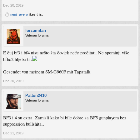
Dec 20, 2019
nenji_avero
likes this.
forzamilan
Veteran foruma
E čuj bf3 i bf4 nisu nešto šta čovjek neće pročitati. Ne spominji više
bfbc2 hljeba ti :
Gesendet von meinem SM-G960F mit Tapatalk
Dec 20, 2019
Patton2410
Veteran foruma
BF3 i 4 su extra. Zamisli kako bi bile dobre sa BF5 gunplayom bez
suppression bullshita..
Dec 21, 2019