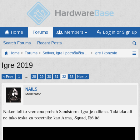
Home
Forums
Members
Log in or Sign up
Search Forums
Recent Posts
Home
Forums
Softver, igre i potrošačka elektronika
Igre i konzole
Igre 2019
< Prev
1
←
28
29
30
31
32
33
Next >
NAILS
Moderator
Nakon toliko vremena probah Sandstorm. Igra je odlicna. Takticka ali
ne tako teska za pocetnike kao Arma, Squad, R6 itd.