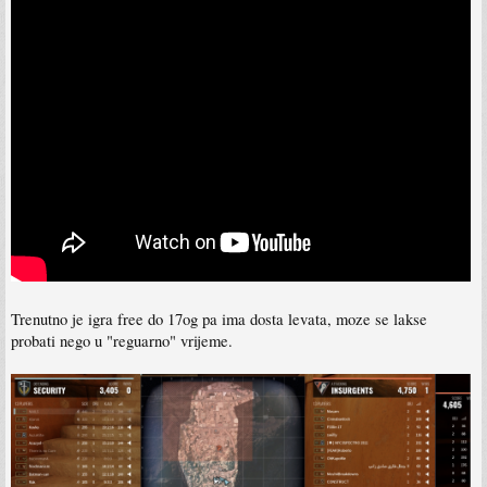
Trenutno je igra free do 17og pa ima dosta levata, moze se lakse
probati nego u "reguarno" vrijeme.