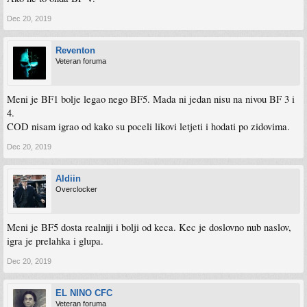
Dec 20, 2019
Reventon
Veteran foruma
Meni je BF1 bolje legao nego BF5. Mada ni jedan nisu na nivou BF 3 i
4.
COD nisam igrao od kako su poceli likovi letjeti i hodati po zidovima.
Dec 20, 2019
Aldiin
Overclocker
Meni je BF5 dosta realniji i bolji od keca. Kec je doslovno nub naslov,
igra je prelahka i glupa.
Dec 20, 2019
EL NINO CFC
Veteran foruma