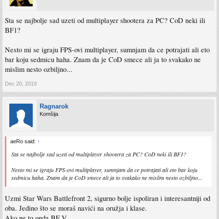
Sta se najbolje sad uzeti od multiplayer shootera za PC? CoD neki ili
BF1?
Nesto mi se igraju FPS-ovi multiplayer, sumnjam da ce potrajati ali eto
bar koju sedmicu haha. Znam da je CoD smece ali ja to svakako ne
mislim nesto ozbiljno...
Dec 20, 2019
Ragnarok
Komšija
aeRo said:
↑
Sta se najbolje sad uzeti od multiplayer shootera za PC? CoD neki ili BF1?
Nesto mi se igraju FPS-ovi multiplayer, sumnjam da ce potrajati ali eto bar koju
sedmicu haha. Znam da je CoD smece ali ja to svakako ne mislim nesto ozbiljno...
Uzmi Star Wars Battlefront 2, sigurno bolje ispoliran i interesantniji od
oba. Jedino što se moraš navići na oružja i klase.
Ako ne to onda BF V.