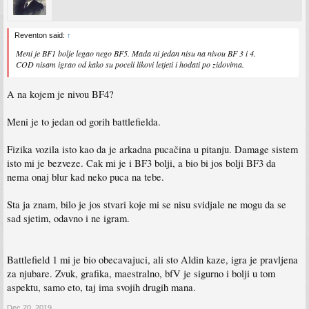
Reventon said:
↑
Meni je BF1 bolje legao nego BF5. Mada ni jedan nisu na nivou BF 3 i 4.
COD nisam igrao od kako su poceli likovi letjeti i hodati po zidovima.
A na kojem je nivou BF4?
Meni je to jedan od gorih battlefielda.
Fizika vozila isto kao da je arkadna pucačina u pitanju. Damage sistem
isto mi je bezveze. Cak mi je i BF3 bolji, a bio bi jos bolji BF3 da
nema onaj blur kad neko puca na tebe.
Sta ja znam, bilo je jos stvari koje mi se nisu svidjale ne mogu da se
sad sjetim, odavno i ne igram.
Battlefield 1 mi je bio obecavajuci, ali sto Aldin kaze, igra je pravljena
za njubare. Zvuk, grafika, maestralno, bfV je sigurno i bolji u tom
aspektu, samo eto, taj ima svojih drugih mana.
Dec 20, 2019