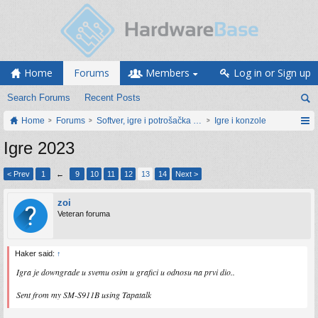
Home
Forums
Members
Log in or Sign up
Search Forums
Recent Posts
Home
Forums
Softver, igre i potrošačka elektronika
Igre i konzole
Igre 2023
< Prev
1
←
9
10
11
12
13
14
Next >
zoi
Veteran foruma
Haker said:
↑
Igra je downgrade u svemu osim u grafici u odnosu na prvi dio..
Sent from my SM-S911B using Tapatalk