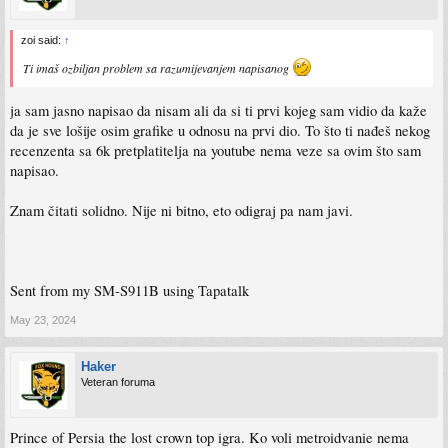
zoi said:
↑
Ti imaš ozbiljan problem sa razumijevanjem napisanog
ja sam jasno napisao da nisam ali da si ti prvi kojeg sam vidio da kaže
da je sve lošije osim grafike u odnosu na prvi dio. To što ti nađeš nekog
recenzenta sa 6k pretplatitelja na youtube nema veze sa ovim što sam
napisao.
Znam čitati solidno. Nije ni bitno, eto odigraj pa nam javi.
Sent from my SM-S911B using Tapatalk
May 23, 2024
Haker
Veteran foruma
Prince of Persia the lost crown top igra. Ko voli metroidvanie nema