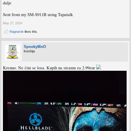
dalje
Sent from my SM-S911B using Tapatalk
May 27, 2024
Ragnarok
likes this.
SpookyMoO
Komšija
Krenuo. Ne čini se losa. Kupih na steamu za 2.99eur