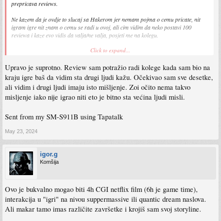
prepricava reviews.
Ne kazem da je ovdje to slucaj sa Hakerom jer nemam pojma o cemu pricate, nit
igram igre nit znam o cemu se radi u ovoj, ali cim vidim da neko postavi 100
reviewa i kaze evo vidis da valja/ne valja, posjeti me na kolegu.
Click to expand...
Igre su subjektivne ko i filmovi. Gledao sam filmove od 4-5 imdb ocjena sa 300k
user reviews i sjeli mi. Isto tako mnogo njih od 8+ "legendarnih" nikad nisam do
Upravo je suprotno. Review sam potražio radi kolege kada sam bio na
kraja izgledao.
kraju igre baš da vidim sta drugi ljudi kažu. Očekivao sam sve desetke,
Tako da se dzaba svadjate, mozete mislit kad vam ja to napisem
ali vidim i drugi ljudi imaju isto mišljenje. Zoi očito nema takvo
misljenje iako nije igrao niti eto je bitno sta većina ljudi misli.
Btw. Nemojte me danas u svadju ukljucivat, mrsko mi
Sent from my SM-S911B using Tapatalk
Sent from my SM-F711B using Tapatalk
May 23, 2024
igor.g
Komšija
Ovo je bukvalno mogao biti 4h CGI netflix film (6h je game time),
interakcija u "igri" na nivou suppermassive ili quantic dream naslova.
Ali makar tamo imas različite završetke i krojiš sam svoj storyline.