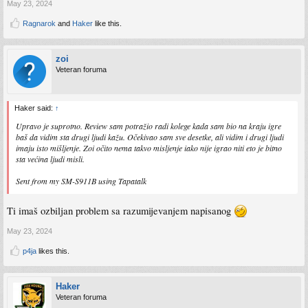
May 23, 2024
Ragnarok
and
Haker
like this.
zoi
Veteran foruma
Haker said:
↑
Upravo je suprotno. Review sam potražio radi kolege kada sam bio na kraju igre
baš da vidim sta drugi ljudi kažu. Očekivao sam sve desetke, ali vidim i drugi ljudi
imaju isto mišljenje. Zoi očito nema takvo misljenje iako nije igrao niti eto je bitno
sta većina ljudi misli.
Sent from my SM-S911B using Tapatalk
Ti imaš ozbiljan problem sa razumijevanjem napisanog
May 23, 2024
p4ja
likes this.
Haker
Veteran foruma