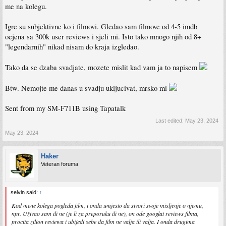
me na kolegu.
Igre su subjektivne ko i filmovi. Gledao sam filmove od 4-5 imdb
ocjena sa 300k user reviews i sjeli mi. Isto tako mnogo njih od 8+
"legendarnih" nikad nisam do kraja izgledao.
Tako da se dzaba svadjate, mozete mislit kad vam ja to napisem
Btw. Nemojte me danas u svadju ukljucivat, mrsko mi
Sent from my SM-F711B using Tapatalk
Last edited:
May 23, 2024
May 23, 2024
Haker
Veteran foruma
selvin said:
↑
Kod mene kolega pogleda film, i onda umjesto da stvori svoje misljenje o njemu,
npr. Uživao sam ili ne (je li za preporuku ili ne), on ode googlat reviews filma,
procita zilion reviewa i ubijedi sebe da film ne valja ili valja. I onda drugima