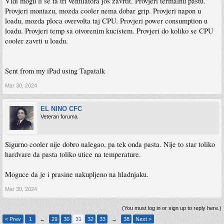
Vidi mogu li se ta tri ventilatora jos zavrtit. Provjeri termalnu pastu.
Provjeri montazu, mozda cooler nema dobar grip. Provjeri napon u
loadu, mozda ploca overvolta taj CPU. Provjeri power consumption u
loadu. Provjeri temp sa otvorenim kucistem. Provjeri do koliko se CPU
cooler zavrti u loadu.
Sent from my iPad using Tapatalk
Mar 30, 2024
EL NINO CFC
Veteran foruma
Sigurno cooler nije dobro nalegao, pa tek onda pasta. Nije to star toliko
hardvare da pasta toliko utice na temperature.
Moguce da je i prasine nakupljeno na hladnjaku.
Mar 30, 2024
(You must log in or sign up to reply here.)
< Prev
1
←
29
30
31
32
33
→
38
Next >