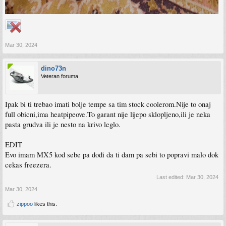
Mar 30, 2024
dino73n
Veteran foruma
Ipak bi ti trebao imati bolje tempe sa tim stock coolerom.Nije to onaj
full obicni,ima heatpipeove.To garant nije lijepo sklopljeno,ili je neka
pasta grudva ili je nesto na krivo leglo.
EDIT
Evo imam MX5 kod sebe pa dođi da ti dam pa sebi to popravi malo dok
cekas freezera.
Last edited:
Mar 30, 2024
Mar 30, 2024
zippoo
likes this.