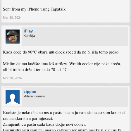
Sent from my iPhone using Tapatalk
Mar 30, 2024
iPlay
Komšija
Kada dođe do 90°C obara mu clock speed da ne bi išla temp preko.
Mislim da mu kućište ima loš airflow. Wraith cooler nije neka sreća,
ali bi trebao držait temp do 70-tak °C.
Mar 30, 2024
zippoo
Veteran foruma
Kuciste je neko obicno ms a pastu nisam ja nanosio,uzeo sam komplet
racunar,koristen par mjeseci.
Zamijeniti cu pastu sada kada dodje novi cooler.
Bocnu stranicu sam mu morao zatvoriti,jer imam macke u kuci,ne bi