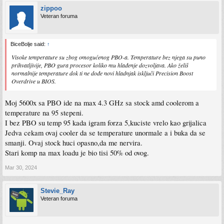
zippoo
Veteran foruma
BiceBolje said:
↑
Visoke temperature su zbog omogućenog PBO-a. Temperature bez njega su puno
prihvatljivije, PBO gura procesor koliko mu hlađenje dozvoljava. Ako želiš
normalnije temperature dok ti ne dođe novi hladnjak isključi Precision Boost
Overdrive u BIOS.
Moj 5600x sa PBO ide na max 4.3 GHz sa stock amd coolerom a
temperature na 95 stepeni.
I bez PBO su temp 95 kada igram forza 5,kuciste vrelo kao grijalica
Jedva cekam ovaj cooler da se temperature unormale a i buka da se
smanji. Ovaj stock huci opasno,da me nervira.
Stari komp na max loadu je bio tisi 50% od ovog.
Mar 30, 2024
Stevie_Ray
Veteran foruma