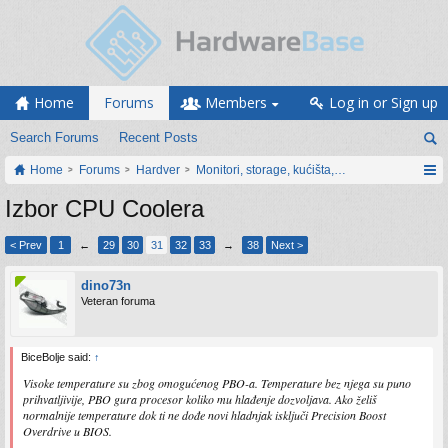
Home
Forums
Members
Log in or Sign up
Search Forums
Recent Posts
Home
Forums
Hardver
Monitori, storage, kućišta, periferija
Izbor CPU Coolera
< Prev
1
←
29
30
31
32
33
→
38
Next >
dino73n
Veteran foruma
BiceBolje said:
↑
Visoke temperature su zbog omogućenog PBO-a. Temperature bez njega su puno
prihvatljivije, PBO gura procesor koliko mu hlađenje dozvoljava. Ako želiš
normalnije temperature dok ti ne dođe novi hladnjak isključi Precision Boost
Overdrive u BIOS.