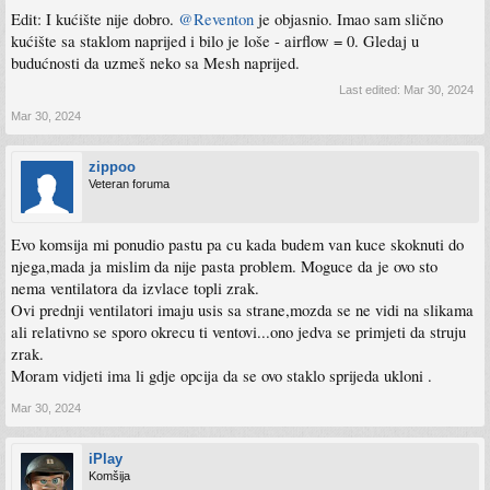
Edit: I kućište nije dobro.
@Reventon
je objasnio. Imao sam slično
kućište sa staklom naprijed i bilo je loše - airflow = 0. Gledaj u
budućnosti da uzmeš neko sa Mesh naprijed.
Last edited:
Mar 30, 2024
Mar 30, 2024
zippoo
Veteran foruma
Evo komsija mi ponudio pastu pa cu kada budem van kuce skoknuti do
njega,mada ja mislim da nije pasta problem. Moguce da je ovo sto
nema ventilatora da izvlace topli zrak.
Ovi prednji ventilatori imaju usis sa strane,mozda se ne vidi na slikama
ali relativno se sporo okrecu ti ventovi...ono jedva se primjeti da struju
zrak.
Moram vidjeti ima li gdje opcija da se ovo staklo sprijeda ukloni .
Mar 30, 2024
iPlay
Komšija