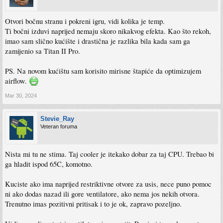
Otvori bočnu stranu i pokreni igru, vidi kolika je temp.
Ti bočni izduvi naprijed nemaju skoro nikakvog efekta. Kao što rekoh,
imao sam slično kućište i drastična je razlika bila kada sam ga
zamijenio sa Titan II Pro.
PS. Na novom kućištu sam korisito mirisne štapiće da optimizujem
airflow.
Mar 30, 2024
Stevie_Ray
Veteran foruma
Nista mi tu ne stima. Taj cooler je itekako dobar za taj CPU. Trebao bi
ga hladit ispod 65C, komotno.
Kuciste ako ima naprijed restriktivne otvore za usis, nece puno pomoc
ni ako dodas nazad ili gore ventilatore, ako nema jos nekih otvora.
Trenutno imas pozitivni pritisak i to je ok, zapravo pozeljno.