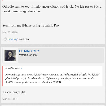
Odradio sam to vec. I malo undervoltao i sad je ok. Ne ide preko 80c a
i ovako ima snage dovoljno.
Sent from my iPhone using Tapatalk Pro
Mar 30, 2024
BiceBolje
likes this.
EL NINO CFC
Veteran foruma
dino73n said:
↑
Ne naplacuje nasa posta 9,9KM nego carina za carinski pregled. Mozda je i 8,9KM
plus 1KM provizija ili tako nekako. Uglavnom za manje pakete tipa koverta ide
3,5KM a cima je sta malo vece odmah ide 9,9KM
Kakva bagra jbt.
Mar 30, 2024