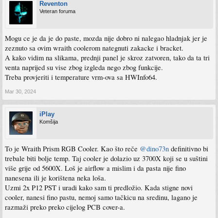
Reventon
Veteran foruma
Mogu ce je da je do paste, mozda nije dobro ni nalegao hladnjak jer je
zeznuto sa ovim wraith coolerom nategnuti zakacke i bracket.
A kako vidim na slikama, prednji panel je skroz zatvoren, tako da ta tri
venta naprijed su vise zbog izgleda nego zbog funkcije.
Treba provjeriti i temperature vrm-ova sa HWInfo64.
Mar 30, 2024
iPlay
Komšija
To je Wraith Prism RGB Cooler. Kao što reče
@dino73n
definitivno bi
trebale biti bolje temp. Taj cooler je dolazio uz 3700X koji se u suštini
više grije od 5600X. Loš je airflow a mislim i da pasta nije fino
nanesena ili je korištena neka loša.
Uzmi 2x P12 PST i uradi kako sam ti predložio. Kada stigne novi
cooler, nanesi fino pastu, nemoj samo tačkicu na sredinu, lagano je
razmaži preko preko cijelog PCB cover-a.