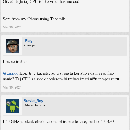
Otkud da je taj CPU toliko vruc, bas me cudi
Sent from my iPhone using Tapatalk
Mar 30, 2024
iPlay
Komšija
I mene to čudi.
@zippoo
Koje ti je kućište, koju si pastu koristio i da li si je fino
nanio? Taj CPU sa stock coolerom bi trebao imati nižu temperaturu.
Mar 30, 2024
Stevie_Ray
Veteran foruma
I 4.3GHz je nizak clock, zar ne bi trebao ic vise, makar 4.5-4.6?