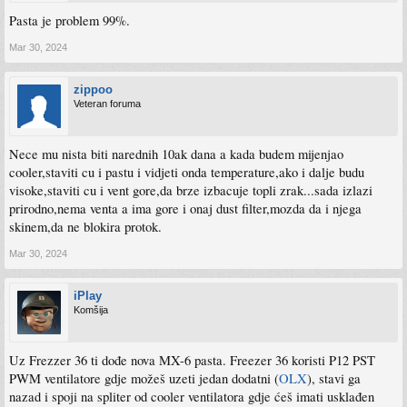
Pasta je problem 99%.
Mar 30, 2024
zippoo
Veteran foruma
Nece mu nista biti narednih 10ak dana a kada budem mijenjao
cooler,staviti cu i pastu i vidjeti onda temperature,ako i dalje budu
visoke,staviti cu i vent gore,da brze izbacuje topli zrak...sada izlazi
prirodno,nema venta a ima gore i onaj dust filter,mozda da i njega
skinem,da ne blokira protok.
Mar 30, 2024
iPlay
Komšija
Uz Frezzer 36 ti dođe nova MX-6 pasta. Freezer 36 koristi P12 PST
PWM ventilatore gdje možeš uzeti jedan dodatni (
OLX
), stavi ga
nazad i spoji na spliter od cooler ventilatora gdje ćeš imati usklađen