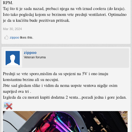
RPM.
Taj što ti je sada nazad, prebaci njega na vrh iznad coolera (do kraja).
Isto tako pogledaj kojom se brzinom vrte prednji ventilatori. Optimalno
je da u kućištu bude pozitivan pritisak.
Mar 30, 2024
zippoo
likes this.
zippoo
Veteran foruma
Prednji se vrte sporo,mislim da su spojeni na 5V i ono imaju
konstantnu brzinu ali su necujni.
Jbte sad gledam slike i vidim da nema uopste ventova nigdje osim
naprijed ova tri .
Izgleda da cu morati kupiti dodatna 2 venta...pozadi jedna i gore jedan.