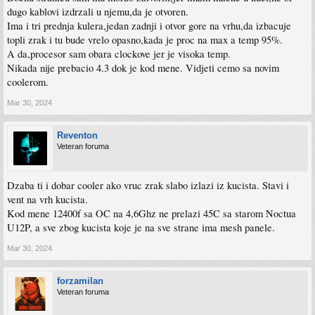
dugo kablovi izdrzali u njemu,da je otvoren.
Ima i tri prednja kulera,jedan zadnji i otvor gore na vrhu,da izbacuje
topli zrak i tu bude vrelo opasno,kada je proc na max a temp 95%.
A da,procesor sam obara clockove jer je visoka temp.
Nikada nije prebacio 4.3 dok je kod mene. Vidjeti cemo sa novim
coolerom.
Mar 30, 2024
Reventon
Veteran foruma
Dzaba ti i dobar cooler ako vruc zrak slabo izlazi iz kucista. Stavi i
vent na vrh kucista.
Kod mene 12400f sa OC na 4,6Ghz ne prelazi 45C sa starom Noctua
U12P, a sve zbog kucista koje je na sve strane ima mesh panele.
Mar 30, 2024
forzamilan
Veteran foruma