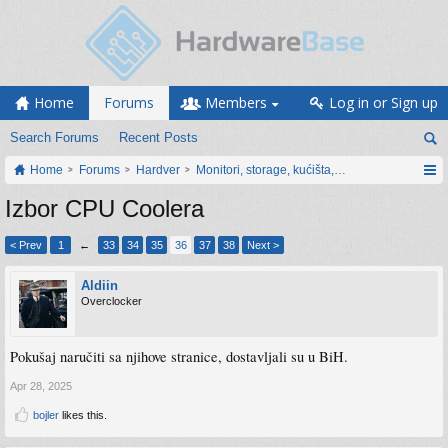
Home
Forums
Members
Log in or Sign up
Search Forums
Recent Posts
Home
Forums
Hardver
Monitori, storage, kućišta, periferija
Izbor CPU Coolera
< Prev
1
←
33
34
35
36
37
38
Next >
Aldiin
Overclocker
Pokušaj naručiti sa njihove stranice, dostavljali su u BiH.
Apr 28, 2025
bojler
likes this.