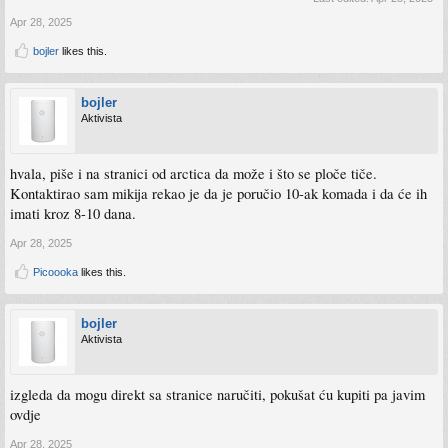
Apr 28, 2025
bojler
likes this.
bojler
Aktivista
hvala, piše i na stranici od arctica da može i što se ploče tiče.
Kontaktirao sam mikija rekao je da je poručio 10-ak komada i da će ih
imati kroz 8-10 dana.
Apr 28, 2025
Picoooka
likes this.
bojler
Aktivista
izgleda da mogu direkt sa stranice naručiti, pokušat ću kupiti pa javim
ovdje
Apr 28, 2025