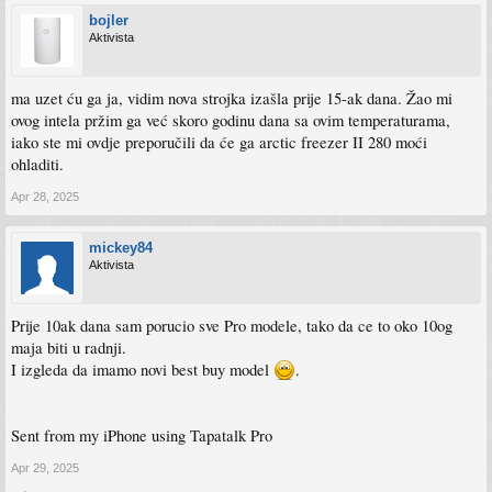
bojler
Aktivista
ma uzet ću ga ja, vidim nova strojka izašla prije 15-ak dana. Žao mi
ovog intela pržim ga već skoro godinu dana sa ovim temperaturama,
iako ste mi ovdje preporučili da će ga arctic freezer II 280 moći
ohladiti.
Apr 28, 2025
mickey84
Aktivista
Prije 10ak dana sam porucio sve Pro modele, tako da ce to oko 10og
maja biti u radnji.
I izgleda da imamo novi best buy model
.
Sent from my iPhone using Tapatalk Pro
Apr 29, 2025