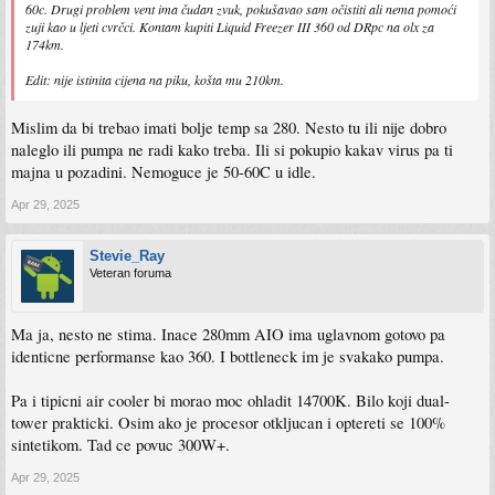
60c. Drugi problem vent ima čudan zvuk, pokušavao sam očistiti ali nema pomoći
zuji kao u ljeti cvrčci. Kontam kupiti Liquid Freezer III 360 od DRpc na olx za
174km.
Edit: nije istinita cijena na piku, košta mu 210km.
Mislim da bi trebao imati bolje temp sa 280. Nesto tu ili nije dobro
naleglo ili pumpa ne radi kako treba. Ili si pokupio kakav virus pa ti
majna u pozadini. Nemoguce je 50-60C u idle.
Apr 29, 2025
Stevie_Ray
Veteran foruma
Ma ja, nesto ne stima. Inace 280mm AIO ima uglavnom gotovo pa
identicne performanse kao 360. I bottleneck im je svakako pumpa.
Pa i tipicni air cooler bi morao moc ohladit 14700K. Bilo koji dual-
tower prakticki. Osim ako je procesor otkljucan i optereti se 100%
sintetikom. Tad ce povuc 300W+.
Apr 29, 2025