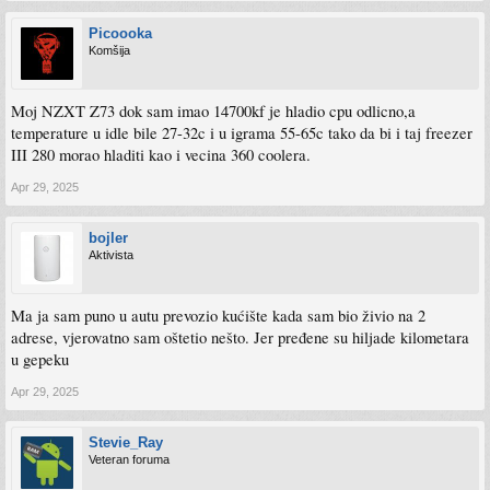
Picoooka
Komšija
Moj NZXT Z73 dok sam imao 14700kf je hladio cpu odlicno,a
temperature u idle bile 27-32c i u igrama 55-65c tako da bi i taj freezer
III 280 morao hladiti kao i vecina 360 coolera.
Apr 29, 2025
bojler
Aktivista
Ma ja sam puno u autu prevozio kućište kada sam bio živio na 2
adrese, vjerovatno sam oštetio nešto. Jer pređene su hiljade kilometara
u gepeku
Apr 29, 2025
Stevie_Ray
Veteran foruma