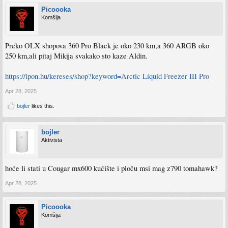
Picoooka
Komšija
Preko OLX shopova 360 Pro Black je oko 230 km,a 360 ARGB oko
250 km,ali pitaj Mikija svakako sto kaze Aldin.
https://ipon.hu/kereses/shop?keyword=Arctic Liquid Freezer III Pro
Apr 28, 2025
bojler
likes this.
bojler
Aktivista
hoće li stati u Cougar mx600 kućište i ploču msi mag z790 tomahawk?
Apr 28, 2025
Picoooka
Komšija