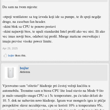
Da sam na tvom mjestu:
-otpoji ventilatore sa tog izvoda koji ide sa pumpe, te ih spoji negdje
drugo, na zaseban fan header.
-skini blok sa CPU te ponovo postavi
-skini najnoviji bios, te upali standardni Intel profil ako vec nisi. Ili ako
vec imas noviji bios, odaberi taj profil. Mnoge maticne overvoltaju i
imaju previse visoke power limite.
Apr 29, 2025
bojler
likes this.
bojler
Aktivista
Vjerovatno sam "oštetio" hlađenje pri čestoj vožnji kućišta u
automobilu. Trenutno sam u biosu CPU lite load stavio na Mode 9 što
je malo smanjilo snagu CPU-a i 5c temperature, pa ću tako držati do
10. 5. dok ne nabavim novo hlađenje. Igram war mongrels igra iz ptičje
perspektive skroz nezahtjevna, cpu se koristi 10% a temperatura 95c,