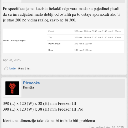
Po specifikacijama kucista itekak0 odgovara mada su pojedinci pisali
da su im radijatori malo deblji od ostalih pa to ostaje sporno,ali ako ti
je stao 280 ne vidim razlog zasto ne bi 360.
Apr 28, 2025
bojler
likes this.
Picoooka
Komšija
398 (L) x 120 (W) x 38 (H) mm Freezer III
398 (L) x 120 (W) x 38 (H) mm Freezer III Pro
Identicne dimenzije tako da ne bi trebalo biti problema
Last edited:
Apr 28, 2025