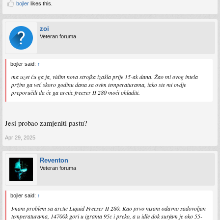
bojler
likes this.
zoi
Veteran foruma
bojler said:
↑
ma uzet ću ga ja, vidim nova strojka izašla prije 15-ak dana. Žao mi ovog intela
pržim ga već skoro godinu dana sa ovim temperaturama, iako ste mi ovdje
preporučili da će ga arctic freezer II 280 moći ohladiti.
Jesi probao zamjeniti pastu?
Apr 29, 2025
Reventon
Veteran foruma
bojler said:
↑
Imam problem sa arctic Liquid Freezer II 280. Kao prvo nisam odavno zadovoljan
temperaturama, 14700k gori u igrama 95c i preko, a u idle dok surfam je oko 55-