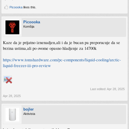
Picoooka
likes this.
Picoooka
Komšija
Kaze da je prijatno iznenadjen,ali i da je bucan pa preporucuje da se
brzina ustima,ali po ovome opasno hladjenje za 14700k
https://www.tomshardware.com/pc-components/liquid-cooling/arctic-
liquid-freezer-iii-pro-review
Last edited:
Apr 28, 2025
Apr 28, 2025
bojler
Aktivista