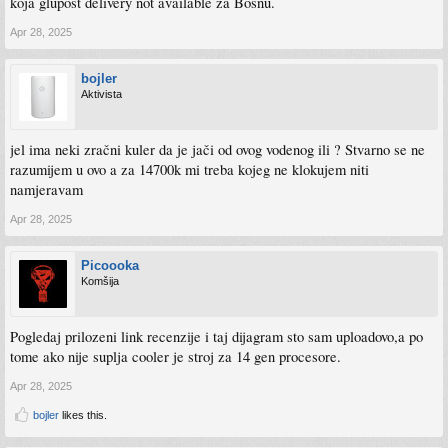
koja glupost delivery not available za Bosnu.
Apr 28, 2025
bojler
Aktivista
jel ima neki zračni kuler da je jači od ovog vodenog ili ? Stvarno se ne
razumijem u ovo a za 14700k mi treba kojeg ne klokujem niti
namjeravam
Apr 28, 2025
Picoooka
Komšija
Pogledaj prilozeni link recenzije i taj dijagram sto sam uploadovo,a po
tome ako nije suplja cooler je stroj za 14 gen procesore.
Apr 28, 2025
bojler
likes this.