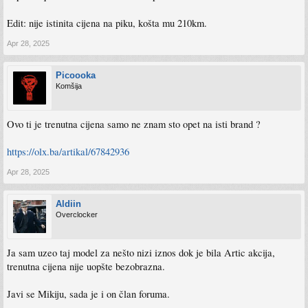
Edit: nije istinita cijena na piku, košta mu 210km.
Apr 28, 2025
Picoooka
Komšija
Ovo ti je trenutna cijena samo ne znam sto opet na isti brand ?
https://olx.ba/artikal/67842936
Apr 28, 2025
Aldiin
Overclocker
Ja sam uzeo taj model za nešto nizi iznos dok je bila Artic akcija,
trenutna cijena nije uopšte bezobrazna.
Javi se Mikiju, sada je i on član foruma.