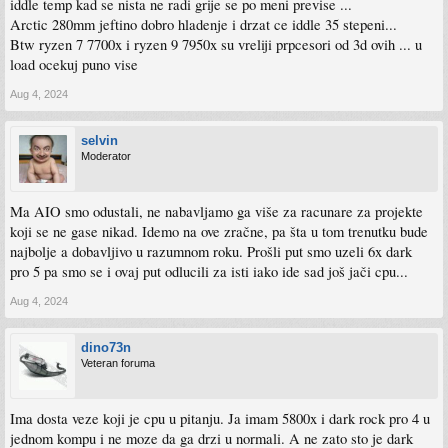
iddle temp kad se nista ne radi grije se po meni previse ...
Arctic 280mm jeftino dobro hladenje i drzat ce iddle 35 stepeni...
Btw ryzen 7 7700x i ryzen 9 7950x su vreliji prpcesori od 3d ovih ... u
load ocekuj puno vise
Aug 4, 2024
selvin
Moderator
Ma AIO smo odustali, ne nabavljamo ga više za racunare za projekte
koji se ne gase nikad. Idemo na ove zračne, pa šta u tom trenutku bude
najbolje a dobavljivo u razumnom roku. Prošli put smo uzeli 6x dark
pro 5 pa smo se i ovaj put odlucili za isti iako ide sad još jači cpu...
Aug 4, 2024
dino73n
Veteran foruma
Ima dosta veze koji je cpu u pitanju. Ja imam 5800x i dark rock pro 4 u
jednom kompu i ne moze da ga drzi u normali. A ne zato sto je dark