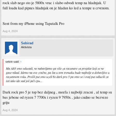
rock slab nego sto je 5800x vruc i slabo odvodi temp na hladnjak. U
full loadu kad pipnes hladnjak on je hladan ko led a tempe u crvenom.
Sent from my iPhone using Tapatalk Pro
Aug 4, 2024
Sebirad
Aktivista
selvin said:
↑
Ma AIO smo odustali, ne nabavljamo ga više za racunare za projekte koji se ne
gase nikad. Idemo na ove zračne, pa šta u tom trenutku bude najbolje a dobavljivo u
razumnom roku. Prošli put smo uzeli 6x dark pro 5 pa smo se i ovaj put odlucili za
isti iako ide sad još jači cpu...
Dark rock pro 5 je top bez daljneg , mozfa i najbolji zracni , al temp su
bas jebene od ryzen 7 7700x i ryzen 9 7950x , jako cudno se bezveze
griju
Aug 4, 2024