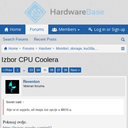
Home
Forums
Members
Log in or Sign up
Search Forums
Recent Posts
Home
Forums
Hardver
Monitori, storage, kućišta, periferija
Izbor CPU Coolera
< Prev
1
←
33
34
35
36
37
38
Next >
Reventon
Veteran foruma
Soviet said:
↑
Nije ni to uspjelo, ali imaju iste opcije u BIOS-u.
Pokusaj ovdje.
https://www.google.com/url?