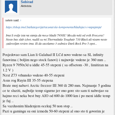
Sebirad
Aktivista
selvin said:
↑
https://shop.imel.ba/kategorija/racunarske-komponente/hladnjaci-i-napajanja/
Ima li ovdje ista na stanju da moze hladit 7950X? Mozda neki od ovih Freezera?
Nesto bas slab izbor, nudili su mi Thermaltake Toughair 710 Black ali nisam nesto
zadovoljan review-ima. Ili da sacekamo 3 sedmice Dark Rock Pro 5 opet...
Posjedovao sam Lian li Galahad II LCd novo vodeno sa SL infinity
fanovima ( boljim nego stock fanovi) i najnovije vodeno je 360 mm ..
Ryzen 9 7950x3d u iddle 45-55 stepeni ( sa offsetom -30 , limitiran na
1.2 V )
Nzxt Z73 vrhunsko vodeno 40-55 stepeni
Asus rog Ruyin III 35-55 stepena
Brate moj nabavi Arctic frezzer III 360 ili 280 mm. Najmanje 5 godina
ce te sluziti, najbolje temp sigurno jer ono gore sto sam ti nabrojao su
hajmo reci neka best buy AIO od 600 do 1000 km i po meni iddle temp
je fuj ..
Sa vazdusnim hladenjem ocekuj 50 non stop ..
Pazi u gamingu su oni izmedu 50-60 stepeni al ono sto ti govorim je