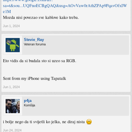
sa=t&sou...UQFnoECBgQAQ&usg=AOvVaw0rAthZPAp9PqavOfxIW
e1M
Mozda nisi povezao sve kablove kako treba.
Jun 1, 2024
Stevie_Ray
Veteran foruma
Eto vidis da si budala sto si uzeo sa RGB.
Sent from my iPhone using Tapatalk
Jun 1, 2024
p4ja
Komšija
i bolje nego da ti svijetli ko jelka, ne diraj nista
Jun 24, 2024