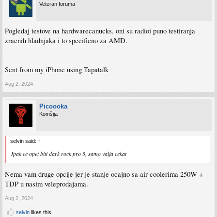
Veteran foruma
Pogledaj testove na hardwarecanucks, oni su radioi puno testiranja
zracnih hladnjaka i to specificno za AMD.
Sent from my iPhone using Tapatalk
Aug 2, 2024
Picoooka
Komšija
selvin said:
↑
Ipak ce opet biti dark rock pro 5, samo valja cekat
Nema vam druge opcije jer je stanje ocajno sa air coolerima 250W +
TDP u nasim veleprodajama.
Aug 2, 2024
selvin
likes this.