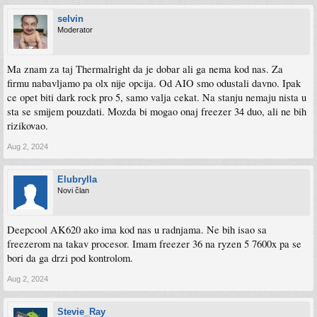
selvin
Moderator
Ma znam za taj Thermalright da je dobar ali ga nema kod nas. Za
firmu nabavljamo pa olx nije opcija. Od AIO smo odustali davno. Ipak
ce opet biti dark rock pro 5, samo valja cekat. Na stanju nemaju nista u
sta se smijem pouzdati. Mozda bi mogao onaj freezer 34 duo, ali ne bih
rizikovao.
Aug 2, 2024
Elubrylla
Novi član
Deepcool AK620 ako ima kod nas u radnjama. Ne bih isao sa
freezerom na takav procesor. Imam freezer 36 na ryzen 5 7600x pa se
bori da ga drzi pod kontrolom.
Aug 2, 2024
Stevie_Ray