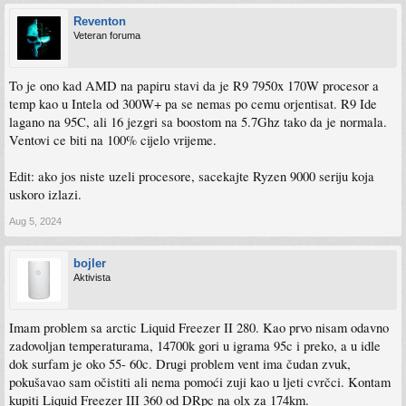
Reventon
Veteran foruma
To je ono kad AMD na papiru stavi da je R9 7950x 170W procesor a
temp kao u Intela od 300W+ pa se nemas po cemu orjentisat. R9 Ide
lagano na 95C, ali 16 jezgri sa boostom na 5.7Ghz tako da je normala.
Ventovi ce biti na 100% cijelo vrijeme.
Edit: ako jos niste uzeli procesore, sacekajte Ryzen 9000 seriju koja
uskoro izlazi.
Aug 5, 2024
bojler
Aktivista
Imam problem sa arctic Liquid Freezer II 280. Kao prvo nisam odavno
zadovoljan temperaturama, 14700k gori u igrama 95c i preko, a u idle
dok surfam je oko 55- 60c. Drugi problem vent ima čudan zvuk,
pokušavao sam očistiti ali nema pomoći zuji kao u ljeti cvrčci. Kontam
kupiti Liquid Freezer III 360 od DRpc na olx za 174km.