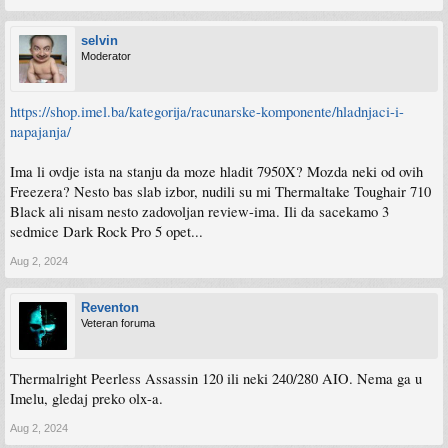
selvin
Moderator
https://shop.imel.ba/kategorija/racunarske-komponente/hladnjaci-i-
napajanja/
Ima li ovdje ista na stanju da moze hladit 7950X? Mozda neki od ovih
Freezera? Nesto bas slab izbor, nudili su mi Thermaltake Toughair 710
Black ali nisam nesto zadovoljan review-ima. Ili da sacekamo 3
sedmice Dark Rock Pro 5 opet...
Aug 2, 2024
Reventon
Veteran foruma
Thermalright Peerless Assassin 120 ili neki 240/280 AIO. Nema ga u
Imelu, gledaj preko olx-a.
Aug 2, 2024