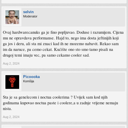
selvin
Moderator
Ovaj hardwarecanuks ga je fino popljuvao. Doduse i razumijem. Cijena
mu ne opravdava performanse. Hajd to, nego ima dosta jeftinijih koji
ga jos i deru, ali sta mi znaci kad ih ne mozemo nabavit. Rekao sam
im da naruce, pa cemo cekat. Kućište ono sto smo tamo pisali na
drugoj temi imaju vec, pa samo cekamo cooler sad.
Aug 2, 2024
Picoooka
Komšija
Sta je sa genelecom i noctua coolerima ? Uvijek sam kod njih
godinama kupovao noctua paste i coolere,a u zadnje vrijeme nemaju
nista.
Aug 2, 2024