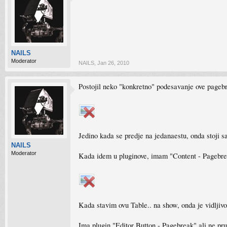
NAILS
Moderator
NAILS
,
Jan 26, 2010
Postojil neko "konkretno" podesavanje ove pagebre
Jedino kada se predje na jedanaestu, onda stoji 
NAILS
Moderator
Kada idem u pluginove, imam "Content - Pagebre
Kada stavim ovu Table.. na show, onda je vidljivo 
Ima plugin "Editor Button - Pagebreak" ali ne pru