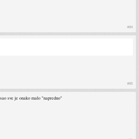
#84
#85
nasao sve je onako malo "napredno"