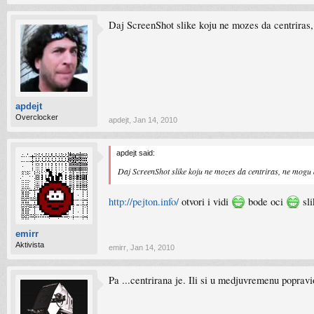
Daj ScreenShot slike koju ne mozes da centriras
apdejt
Overclocker
apdejt
,
Jan 14, 2010
apdejt said:
Daj ScreenShot slike koju ne mozes da centriras, ne mogu
http://pejton.info/
otvori i vidi
bode oci
sli
emirr
Aktivista
emirr
,
Jan 14, 2010
Pa ...centrirana je. Ili si u medjuvremenu popravi