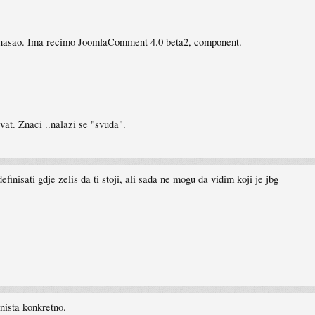
no nasao. Ima recimo JoomlaComment 4.0 beta2, component.
ivat. Znaci ..nalazi se "svuda".
efinisati gdje zelis da ti stoji, ali sada ne mogu da vidim koji je jbg
nista konkretno.