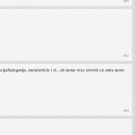
#86
#87
ija/kategorija, meni/article i sl., ali nema veze izroviti cu sutra nesto
#88