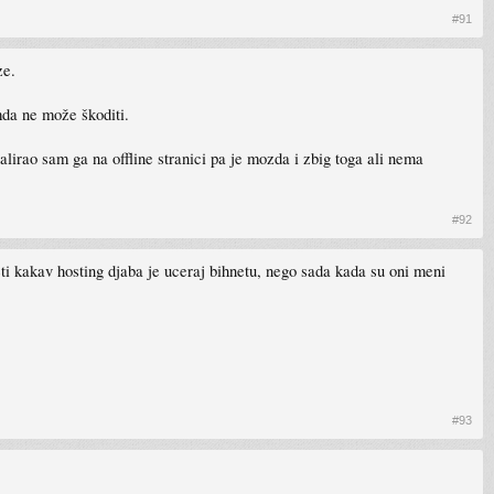
#91
ze.
 mda ne može škoditi.
irao sam ga na offline stranici pa je mozda i zbig toga ali nema
#92
eti kakav hosting djaba je uceraj bihnetu, nego sada kada su oni meni
#93