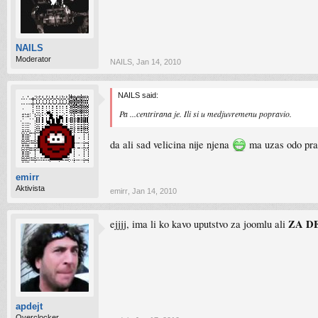
NAILS
Moderator
NAILS
,
Jan 14, 2010
NAILS said:
Pa ...centrirana je. Ili si u medjuvremenu popravio.
da ali sad velicina nije njena
ma uzas odo prav
emirr
Aktivista
emirr
,
Jan 14, 2010
ZA D
ejjjj, ima li ko kavo uputstvo za joomlu ali
apdejt
Overclocker