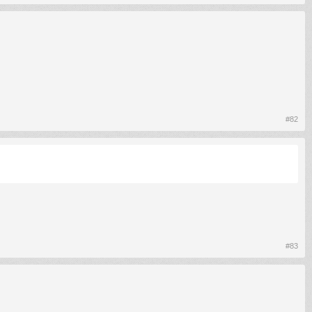
#82
#83