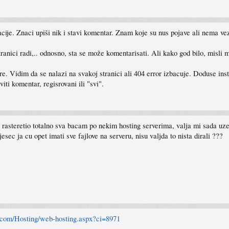
acije. Znaci upiši nik i stavi komentar. Znam koje su nus pojave ali nema ve
 stranici radi,.. odnosno, sta se može komentarisati. Ali kako god bilo, misli
dim da se nalazi na svakoj stranici ali 404 error izbacuje. Doduse instal
ti komentar, regisrovani ili "svi".
cu rasteretio totalno sva bacam po nekim hosting serverima, valja mi sada uz
esec ja cu opet imati sve fajlove na serveru, nisu valjda to nista dirali ???
.com/Hosting/web-hosting.aspx?ci=8971