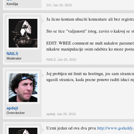
Komšija
GV
,
Jan 26, 2010
Ja licno kontam ubaciti komentare ali bez registr
Sto se tice "valjanosti" istog, zavisi o kakvoj se
EDIT: WBEE comment ne nudi nakakve parametre. Vi
nikakve manipulacije osim odabira ko moze postavi
NAILS
Moderator
NAILS
,
Jan 26, 2010
Joj probijen mi limit na hostingu, jos sam strani
ugasili stranicu, kada pocne ponovo raditi iduci mj
apdejt
Overclocker
apdejt
,
Jan 26, 2010
Uzmi jedan od ova dva prva
http://www.godaddy