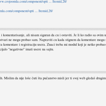
ww.crojoomla.com/component/opti ... Itemid,28/
mla.com/component/opti ... Itemid,28/
 i komentarisanje, ali nisam siguran da cu i ostaviti. Je li ko radio sa ovim 
. ustvari ne mogu probao sam. Napraviti cu kada stignem da komentare mogu st
komentare i registraciju usera. Znaci treba mi modul koji je netko probao i 
cijalo "negativno" imati usere na sajtu.
. Mislim da nije loše čuti šta pučanstvo misli jer ti svoj web gledaš drugim