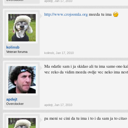
apdejt
,
Jan 17, 2010
http://www.crojoomla.org
mozda tu ima
kolinsb
Veteran foruma
kolinsb
,
Jan 17, 2010
Ma odatle sam i ja skidao ali tu ima samo ono kako 
vec reko da vidim mozda ovdje vec neko ima nesto
apdejt
Overclocker
apdejt
,
Jan 17, 2010
pa meni se cini da tu ima i to i da sam ja to cita