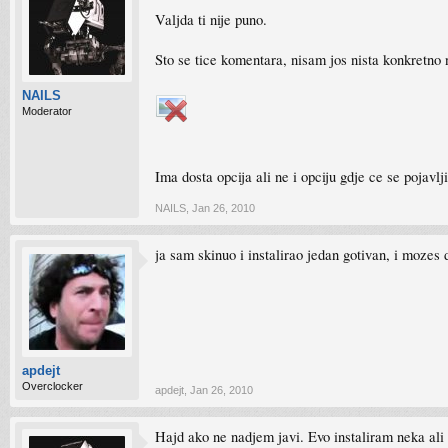
Valjda ti nije puno.
Sto se tice komentara, nisam jos nista konkret
NAILS
Moderator
Ima dosta opcija ali ne i opciju gdje ce se pojavlj
NAILS
,
Jan 26, 2010
ja sam skinuo i instalirao jedan gotivan, i mozes d
apdejt
Overclocker
apdejt
,
Jan 26, 2010
Hajd ako ne nadjem javi. Evo instaliram neka ali 