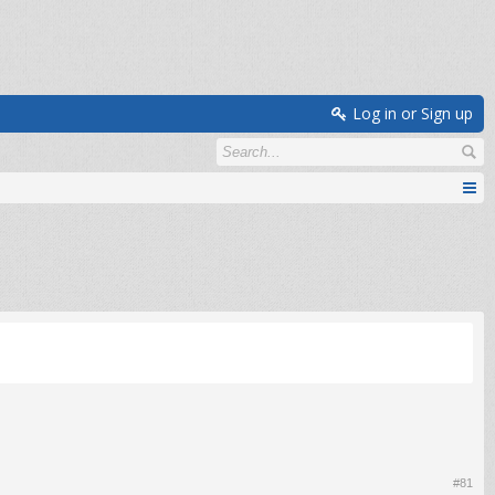
Log in or Sign up
#81