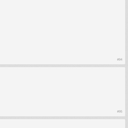
#94
#95