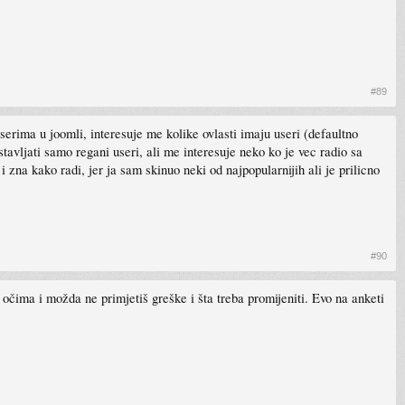
#89
userima u joomli, interesuje me kolike ovlasti imaju useri (defaultno
avljati samo regani useri, ali me interesuje neko ko je vec radio sa
zna kako radi, jer ja sam skinuo neki od najpopularnijih ali je prilicno
#90
 očima i možda ne primjetiš greške i šta treba promijeniti. Evo na anketi