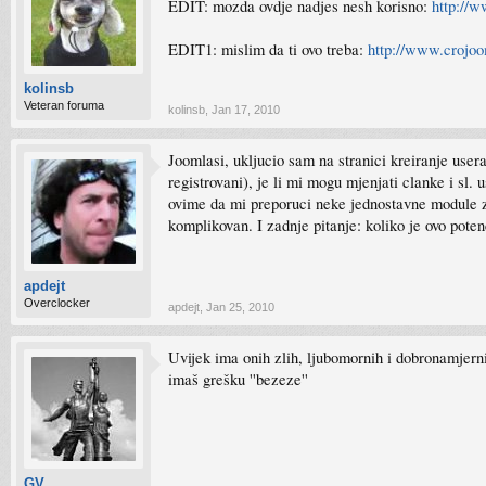
EDIT: mozda ovdje nadjes nesh korisno:
http://w
EDIT1: mislim da ti ovo treba:
http://www.crojoo
kolinsb
Veteran foruma
kolinsb
,
Jan 17, 2010
Joomlasi, ukljucio sam na stranici kreiranje usera
registrovani), je li mi mogu mjenjati clanke i sl
ovime da mi preporuci neke jednostavne module za 
komplikovan. I zadnje pitanje: koliko je ovo poten
apdejt
Overclocker
apdejt
,
Jan 25, 2010
Uvijek ima onih zlih, ljubomornih i dobronamjernih
imaš grešku ''bezeze''
GV