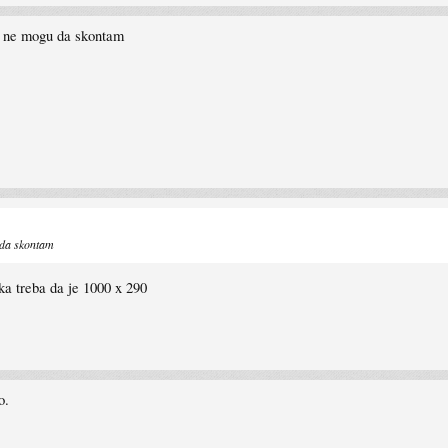
, ne mogu da skontam
 da skontam
ka treba da je 1000 x 290
o.