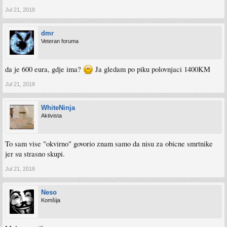
Jul 21, 2018
dmr
Veteran foruma
da je 600 eura, gdje ima?
Ja gledam po piku polovnjaci 1400KM
Jul 21, 2018
WhiteNinja
Aktivista
To sam vise "okvirno" govorio znam samo da nisu za obicne smrtnike
jer su strasno skupi.
Jul 21, 2018
Neso
Komšija