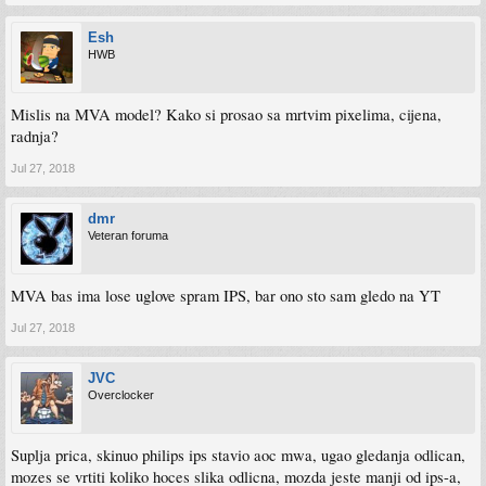
Esh
HWB
Mislis na MVA model? Kako si prosao sa mrtvim pixelima, cijena,
radnja?
Jul 27, 2018
dmr
Veteran foruma
MVA bas ima lose uglove spram IPS, bar ono sto sam gledo na YT
Jul 27, 2018
JVC
Overclocker
Suplja prica, skinuo philips ips stavio aoc mwa, ugao gledanja odlican,
mozes se vrtiti koliko hoces slika odlicna, mozda jeste manji od ips-a,