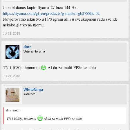
Ja sebi danas kupio Iiyama 27 inca 144 Hz.
https://iiyama.com/gl_en/products/g-master-gb2788hs-b2
Nevjerovatno iskustvo u FPS igram ali i u sveukupnom radu sve ide
nekako glatko na njemu.
Jul 21, 2018
dmr
Veteran foruma
TN i 1080p, hmmmm
Al da za multi FPSe se ubio
Jul 21, 2018
WhiteNinja
Aktivista
dmr said:
↑
TN i 1080p, hmmmm
Al da za multi FPSe se ubio