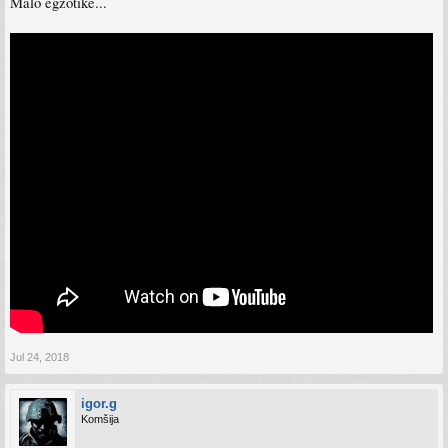
Malo egzotike...
Jul 24, 2018
igor.g
Komšija