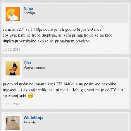
Ninja
Komšija
Ja imam 27" sa 1440p, dobro je, ali godilo bi još 2-3 inča.
Još uvijek mi ne treba dioptrija, ali sam primijetio da se tačkice
dupliraju vertikalno ako se ne primaknem dovoljno.
Jul 18, 2018
Qler
Veteran foruma
ja eto od nedavno imam i kuci 27'' 1440o, a na poslu vec nekoliko
mjeseci... i ako nije velik, nije ni mali... Jebi ga, veci mi je od TV-a u
spavacoj sobi
Jul 18, 2018
WhiteNinja
Aktivista