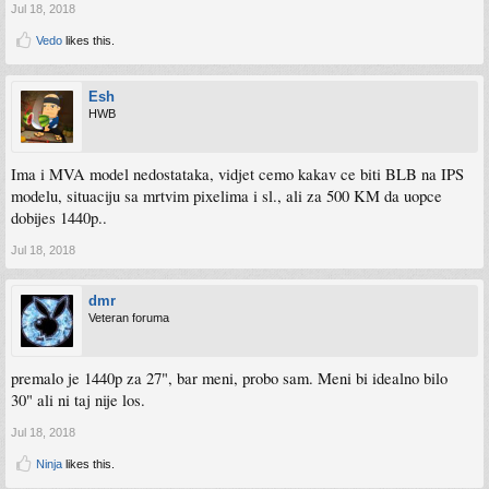
Jul 18, 2018
Vedo
likes this.
Esh
HWB
Ima i MVA model nedostataka, vidjet cemo kakav ce biti BLB na IPS
modelu, situaciju sa mrtvim pixelima i sl., ali za 500 KM da uopce
dobijes 1440p..
Jul 18, 2018
dmr
Veteran foruma
premalo je 1440p za 27", bar meni, probo sam. Meni bi idealno bilo
30" ali ni taj nije los.
Jul 18, 2018
Ninja
likes this.