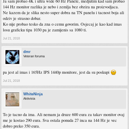
Ja sam probao 4K i ultra wide 60 Hz Panele, medjutim kad sam probao
144 Hz monitor razlika je nebo i zemlja bez obzira na proizvodjaca.
Ne kazem da je slika nesto super dobra na TN panelu i tacnost boja ali
odziv je strasno dobar.
Ko nije probao tesko da zna o cemu govorim. Osjecaj je kao kad imas
losu graficku tipa 1030 pa je zamijenis sa 1080 ti.
Jul 21, 2018
dmr
Veteran foruma
pa jest al imas i 165Hz IPS 1440p monitore, jest da su poskupi
Jul 21, 2018
WhiteNinja
Aktivista
To je tacno da ima. Ali nemam ja druze 600 eura za takav monitor ovaj
me je kostao 290 eura. Sva ostala ponuda 27 inca na 144 Hz je vec
dobro preko 350 eura.