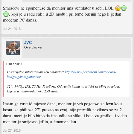
Smradovi ne spomenuse da monitor ima ventilator u sebi, LOL
, koji je u radu cak i u 2D modu i pri tome bucniji nego li ijedan
moderan PC danas.
Jul 24, 2018
JVC
Overclocker
Esh said:
↑
Potencijalno interesantan AOC monitor:
https://www.pcgamesn.com/aoc-ips-
budget-gaming-monitor
32”, 1440p, IPS, 75 Hz, FreeSync. Od ranije imaju na isti fol sa MVA panelom.
Cijena u maloprodaji oko 250 eura.
Imam ga vuse id mjesec dana, monitor je vrh pogotovo za lovu koju
kosta, sa philipsa 27" presao.na ovaj, nije prevelik naviknes se za 2
dana, meni je bilo bitno da ima odlicnu sliku, i boje za grafiku, i video
monitor je smijesno jeftin, a fenomenalan.
Jul 27, 2018