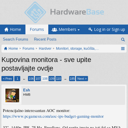
Home
Forums
Members
Log in or Sign up
Search Forums
Recent Posts
Home
Forums
Hardver
Monitori, storage, kućišta, periferija
Kupovina monitora - sve upite
postavljajte ovdje
< Prev
1
←
106
107
108
109
110
→
185
Next >
Esh
HWB
Potencijalno interesantan AOC monitor:
https://www.pcgamesn.com/aoc-ips-budget-gaming-monitor
32”, 1440p, IPS, 75 Hz, FreeSync. Od ranije imaju na isti fol sa MVA