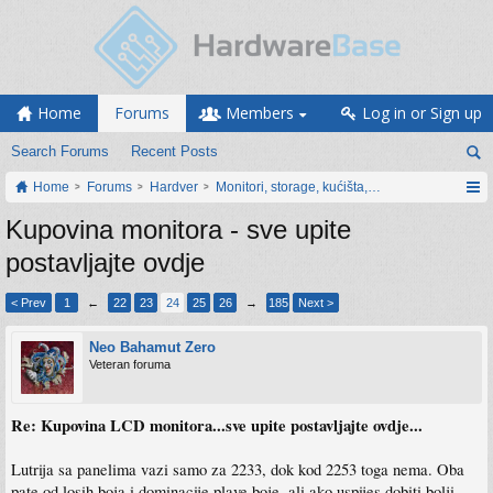
Home
Forums
Members
Log in or Sign up
Search Forums
Recent Posts
Home
Forums
Hardver
Monitori, storage, kućišta, periferija
Kupovina monitora - sve upite
postavljajte ovdje
< Prev
1
←
22
23
24
25
26
→
185
Next >
Neo Bahamut Zero
Veteran foruma
Re: Kupovina LCD monitora...sve upite postavljajte ovdje...
Lutrija sa panelima vazi samo za 2233, dok kod 2253 toga nema. Oba
pate od losih boja i dominacije plave boje, ali ako uspijes dobiti bolji