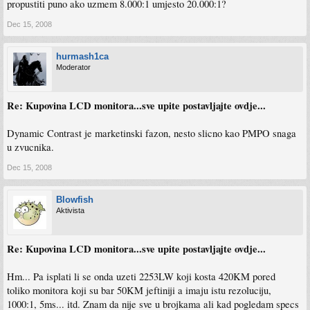
propustiti puno ako uzmem 8.000:1 umjesto 20.000:1?
Dec 15, 2008
hurmash1ca
Moderator
Re: Kupovina LCD monitora...sve upite postavljajte ovdje...
Dynamic Contrast je marketinski fazon, nesto slicno kao PMPO snaga
u zvucnika.
Dec 15, 2008
Blowfish
Aktivista
Re: Kupovina LCD monitora...sve upite postavljajte ovdje...
Hm... Pa isplati li se onda uzeti 2253LW koji kosta 420KM pored
toliko monitora koji su bar 50KM jeftiniji a imaju istu rezoluciju,
1000:1, 5ms... itd. Znam da nije sve u brojkama ali kad pogledam specs