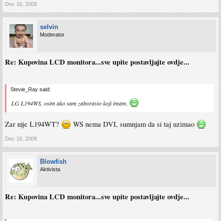
Dec 16, 2008
selvin
Moderator
Re: Kupovina LCD monitora...sve upite postavljajte ovdje...
Stevie_Ray said:
LG L194WS, osim ako sam zaboravio koji imam.
Zar nije L194WT?
WS nema DVI, sumnjam da si taj uzimao
Dec 16, 2008
Blowfish
Aktivista
Re: Kupovina LCD monitora...sve upite postavljajte ovdje...