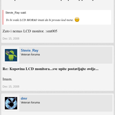
Stevie_Ray said:
To bi svaki LCD MORAO imati da bi prosao kod mene.
Zato i nemas LCD monitor. :smt005
Dec 15, 2008
Stevie_Ray
Veteran foruma
Re: Kupovina LCD monitora...sve upite postavljajte ovdje...
Imam.
Dec 15, 2008
dmr
Veteran foruma