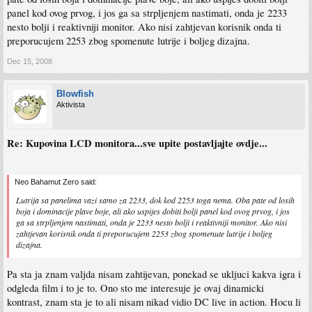
panel kod ovog prvog, i jos ga sa strpljenjem nastimati, onda je 2233
nesto bolji i reaktivniji monitor. Ako nisi zahtjevan korisnik onda ti
preporucujem 2253 zbog spomenute lutrije i boljeg dizajna.
Dec 15, 2008
Blowfish
Aktivista
Re: Kupovina LCD monitora...sve upite postavljajte ovdje...
Neo Bahamut Zero said:
Lutrija sa panelima vazi samo za 2233, dok kod 2253 toga nema. Oba pate od losih
boja i dominacije plave boje, ali ako uspijes dobiti bolji panel kod ovog prvog, i jos
ga sa strpljenjem nastimati, onda je 2233 nesto bolji i reaktivniji monitor. Ako nisi
zahtjevan korisnik onda ti preporucujem 2253 zbog spomenute lutrije i boljeg
dizajna.
Pa sta ja znam valjda nisam zahtijevan, ponekad se ukljuci kakva igra i
odgleda film i to je to. Ono sto me interesuje je ovaj dinamicki
kontrast, znam sta je to ali nisam nikad vidio DC live in action. Hocu li