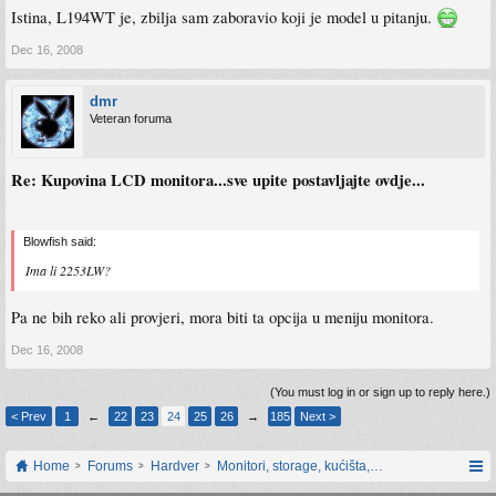
Istina, L194WT je, zbilja sam zaboravio koji je model u pitanju.
Dec 16, 2008
dmr
Veteran foruma
Re: Kupovina LCD monitora...sve upite postavljajte ovdje...
Blowfish said:
Ima li 2253LW?
Pa ne bih reko ali provjeri, mora biti ta opcija u meniju monitora.
Dec 16, 2008
(You must log in or sign up to reply here.)
< Prev
1
←
22
23
24
25
26
→
185
Next >
Home
Forums
Hardver
Monitori, storage, kućišta, periferija