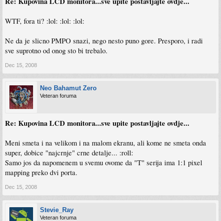
Re: Kupovina LCD monitora...sve upite postavljajte ovdje...
WTF, fora ti? :lol: :lol: :lol:
Ne da je slicno PMPO snazi, nego nesto puno gore. Presporo, i radi
sve suprotno od onog sto bi trebalo.
Dec 15, 2008
Neo Bahamut Zero
Veteran foruma
Re: Kupovina LCD monitora...sve upite postavljajte ovdje...
Meni smeta i na velikom i na malom ekranu, ali kome ne smeta onda
super, dobice "najcrnje" crne detalje... :roll:
Samo jos da napomenem u svemu ovome da "T" serija ima 1:1 pixel
mapping preko dvi porta.
Dec 15, 2008
Stevie_Ray
Veteran foruma