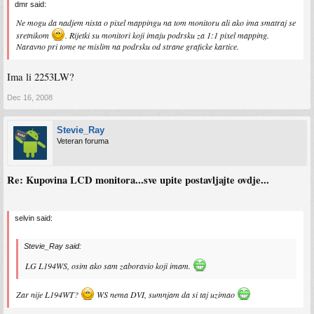
dmr said:
Ne mogu da nadjem nista o pixel mappingu na tom monitoru ali ako ima smatraj se
sretnikom
. Rijetki su monitori koji imaju podrsku za 1:1 pixel mapping.
Naravno pri tome ne mislim na podrsku od strane graficke kartice.
Ima li 2253LW?
Dec 16, 2008
Stevie_Ray
Veteran foruma
Re: Kupovina LCD monitora...sve upite postavljajte ovdje...
selvin said:
Stevie_Ray said:
LG L194WS, osim ako sam zaboravio koji imam.
Zar nije L194WT?
WS nema DVI, sumnjam da si taj uzimao