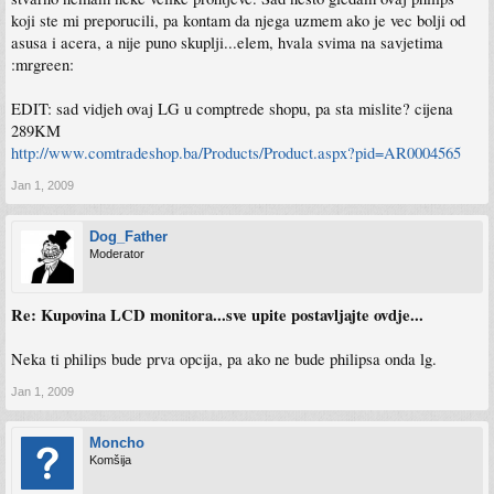
koji ste mi preporucili, pa kontam da njega uzmem ako je vec bolji od
asusa i acera, a nije puno skuplji...elem, hvala svima na savjetima
:mrgreen:
EDIT: sad vidjeh ovaj LG u comptrede shopu, pa sta mislite? cijena
289KM
http://www.comtradeshop.ba/Products/Product.aspx?pid=AR0004565
Jan 1, 2009
Dog_Father
Moderator
Re: Kupovina LCD monitora...sve upite postavljajte ovdje...
Neka ti philips bude prva opcija, pa ako ne bude philipsa onda lg.
Jan 1, 2009
Moncho
Komšija