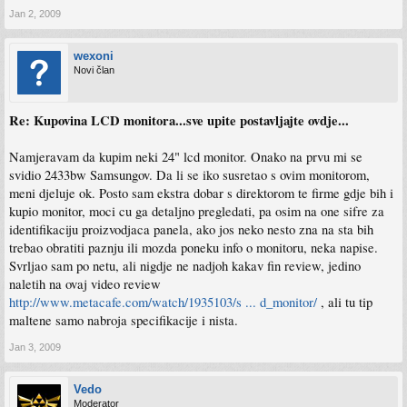
Jan 2, 2009
wexoni
Novi član
Re: Kupovina LCD monitora...sve upite postavljajte ovdje...
Namjeravam da kupim neki 24" lcd monitor. Onako na prvu mi se
svidio 2433bw Samsungov. Da li se iko susretao s ovim monitorom,
meni djeluje ok. Posto sam ekstra dobar s direktorom te firme gdje bih i
kupio monitor, moci cu ga detaljno pregledati, pa osim na one sifre za
identifikaciju proizvodjaca panela, ako jos neko nesto zna na sta bih
trebao obratiti paznju ili mozda poneku info o monitoru, neka napise.
Svrljao sam po netu, ali nigdje ne nadjoh kakav fin review, jedino
naletih na ovaj video review
http://www.metacafe.com/watch/1935103/s ... d_monitor/
, ali tu tip
maltene samo nabroja specifikacije i nista.
Jan 3, 2009
Vedo
Moderator