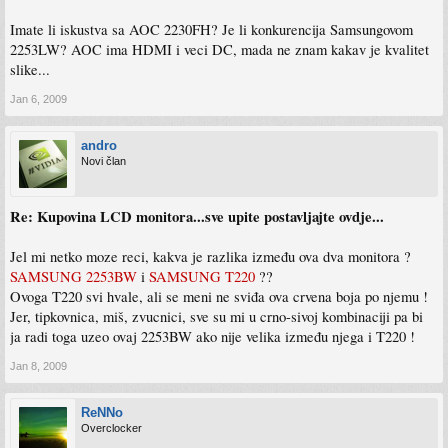
Imate li iskustva sa AOC 2230FH? Je li konkurencija Samsungovom
2253LW? AOC ima HDMI i veci DC, mada ne znam kakav je kvalitet
slike...
Jan 6, 2009
andro
Novi član
Re: Kupovina LCD monitora...sve upite postavljajte ovdje...
Jel mi netko moze reci, kakva je razlika između ova dva monitora ?
SAMSUNG 2253BW
i
SAMSUNG T220
??
Ovoga T220 svi hvale, ali se meni ne sviđa ova crvena boja po njemu !
Jer, tipkovnica, miš, zvucnici, sve su mi u crno-sivoj kombinaciji pa bi
ja radi toga uzeo ovaj 2253BW ako nije velika između njega i T220 !
Jan 8, 2009
ReNNo
Overclocker