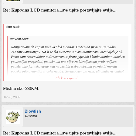
Re: Kupovina LCD monitora...sve upite postavljajte ovdje...
dmr said:
wexoni said:
Namjeravam da kupim neki 24" lcd monitor. Onako na prvu mi se svidio
2433bw Samsungov. Da li se iko susretao s ovim monitorom, meni djeluje ok.
Posto sam ekstra dobar s direktorom te firme gdje bih i kupio monitor, moci cu
ga detaljno pregledati, pa osim na one sifre za identifikaciju proizvodjaca
panela, ako jos neko nesto zna na sta bih trebao obratiti paznju ili mozda
poneku info o monitoru, neka napise. Svrljao sam po netu, ali nigdje ne nadjoh
kakav fin review, jedino naletih na ovaj video review
Click to expand...
http://www.metacafe.com/watch/1935103/s ... d_monitor/
, ali tu tip maltene
samo nabroja specifikacije i nista.
Mislim oko 650KM.
Koliko kosta ovaj monitor kod nas?
Jan 6, 2009
Blowfish
Aktivista
Re: Kupovina LCD monitora...sve upite postavljajte ovdje...