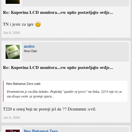
Re: Kupovina LCD monitora...sve upite postavljajte ovdje...
TN i jeste za igre
Jan 8, 2009
andro
Novi član
Re: Kupovina LCD monitora...sve upite postavljajte ovdje...
Neo Bahamut Zero said:
Dramaticna je razlika itekako. Pogledaj "quality of greys" na linku. 2253 nije ni za
sta drugo osim za igranje igara...
T220 u srnoj boji ne postoji jel da ?? Demmmm :evil:
Jan 9, 2009
Neo Bahamut Zero