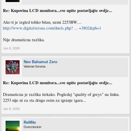
Re: Kupovina LCD monitora...sve upite postavljajte ovdje...
Ako ti je izgled toliko bitan, uzmi 2253BW....
http://www.digitalversus.com/duels.php? ... =3802&ph=1
Nije dramaticna razlika.
Jan 8, 2009
Neo Bahamut Zero
Veteran foruma
Re: Kupovina LCD monitora...sve upite postavljajte ovdje...
Dramaticna je razlika itekako. Pogledaj "quality of greys" na linku.
2253 nije ni za sta drugo osim za igranje igara...
Jan 8, 2009
ReNNo
Overclocker