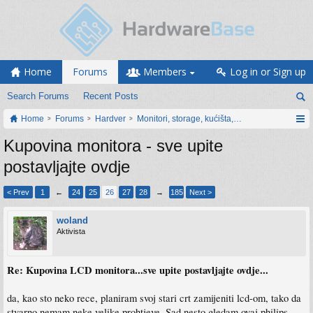
Home
Forums
Members
Log in or Sign up
Search Forums
Recent Posts
Home
Forums
Hardver
Monitori, storage, kućišta, periferija
Kupovina monitora - sve upite
postavljajte ovdje
< Prev
1
←
24
25
26
27
28
→
185
Next >
woland
Aktivista
Re: Kupovina LCD monitora...sve upite postavljajte ovdje...
da, kao sto neko rece, planiram svoj stari crt zamijeniti lcd-om, tako da
stvarno nemam neke velike prohtjeve. Sad nesto gledam ovaj philips