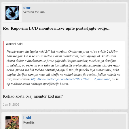
dmr
Veteran foruma
Re: Kupovina LCD monitora...sve upite postavljajte ovdje...
wexoni said:
Namjeravam da kupim neki 24" lcd monitor. Onako na prvu mi se svidio 2433bw
Samsungov. Da li se iko susretao s ovim monitorom, meni djeluje ok. Posto sam
ekstra dobar s direktorom te firme gdje bih i kupio monitor, moci cu ga detaljno
pregledati, pa osim na one sifre za identifikaciju proizvodjaca panela, ako jos neko
nesto zna na sta bih trebao obratiti paznju ili mozda poneku info o monitoru, neka
napise. Svrljao sam po netu, ali nigdje ne nadjoh kakav fin review, jedino naletih na
ovaj video review
http://www.metacafe.com/watch/1935103/s ... d_monitor/
, ali tu
tip maltene samo nabroja specifikacije i nista.
Koliko kosta ovaj monitor kod nas?
Jan 5, 2009
Loki
Komšija