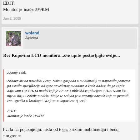
EDIT:
Monitor je inače 239KM
Jan 2, 2009
woland
Aktivista
Re: Kupovina LCD monitora...sve upite postavljajte ovdje...
Looney said:
Zaboravite na navedeni Benq. Naime gospoda u mobilmediji se napravila pametna
pa stavila specifikacije od gore navedenog monitora a kada dođete da ga kupite
daju vam G900HDA model koji je 19" sa 1366x768 rezolucijom i D-SUBom što
nije ni blizu G900W modelu. Može se reći da je to varanje naroda koje se prevodi
kao "greška u katalogu". Koji su to lopovi ccc :| :evil:
EDIT:
Monitor je inače 239KM
hvala na pojasnjenju. nista od toga, krizam mobilmediju i benq
:mrgreen: