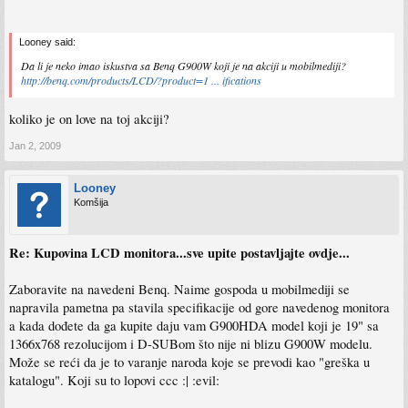
Looney said:
Da li je neko imao iskustva sa Benq G900W koji je na akciji u mobilmediji?
http://benq.com/products/LCD/?product=1 ... ifications
koliko je on love na toj akciji?
Jan 2, 2009
Looney
Komšija
Re: Kupovina LCD monitora...sve upite postavljajte ovdje...
Zaboravite na navedeni Benq. Naime gospoda u mobilmediji se
napravila pametna pa stavila specifikacije od gore navedenog monitora
a kada dođete da ga kupite daju vam G900HDA model koji je 19" sa
1366x768 rezolucijom i D-SUBom što nije ni blizu G900W modelu.
Može se reći da je to varanje naroda koje se prevodi kao "greška u
katalogu". Koji su to lopovi ccc :| :evil: