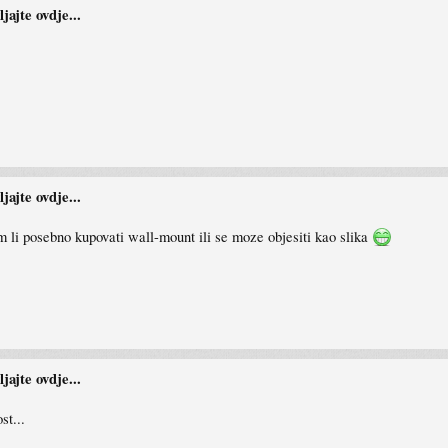
ajte ovdje...
ajte ovdje...
m li posebno kupovati wall-mount ili se moze objesiti kao slika
ajte ovdje...
st...