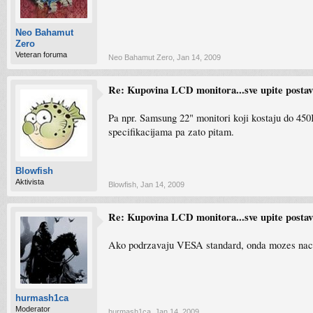
Neo Bahamut
Zero
Veteran foruma
Neo Bahamut Zero
,
Jan 14, 2009
Re: Kupovina LCD monitora...sve upite postavlj
Pa npr. Samsung 22" monitori koji kostaju do 450
specifikacijama pa zato pitam.
Blowfish
Aktivista
Blowfish
,
Jan 14, 2009
Re: Kupovina LCD monitora...sve upite postavlj
Ako podrzavaju VESA standard, onda mozes naci n
hurmash1ca
Moderator
hurmash1ca
,
Jan 14, 2009