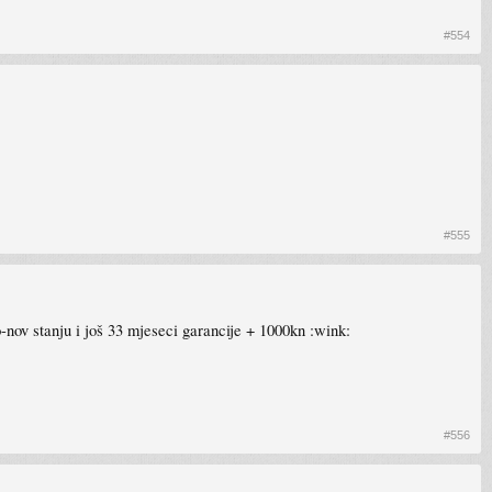
#554
#555
o-nov stanju i još 33 mjeseci garancije + 1000kn :wink:
#556