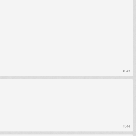
#543
#544