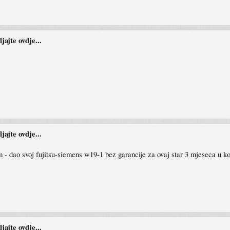
ajte ovdje...
ajte ovdje...
am - dao svoj fujitsu-siemens w19-1 bez garancije za ovaj star 3 mjeseca u k
ajte ovdje...