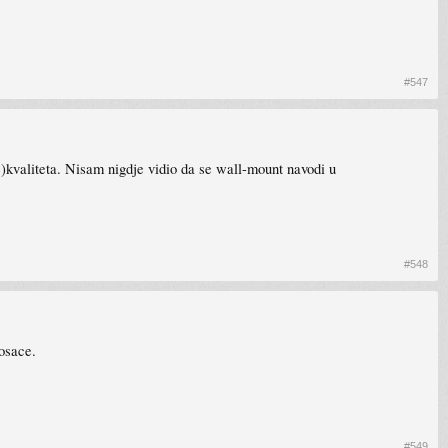
#547
)kvaliteta. Nisam nigdje vidio da se wall-mount navodi u
#548
osace.
#549