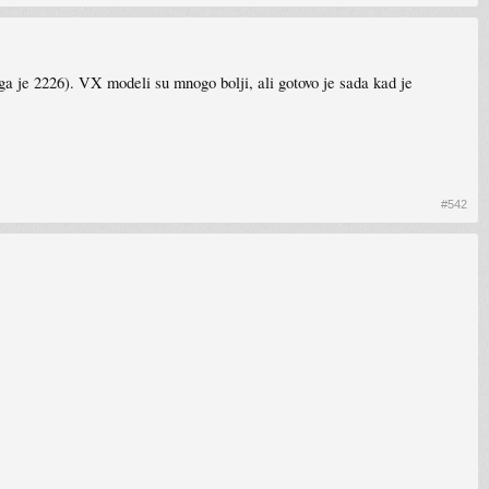
o ga je 2226). VX modeli su mnogo bolji, ali gotovo je sada kad je
#542