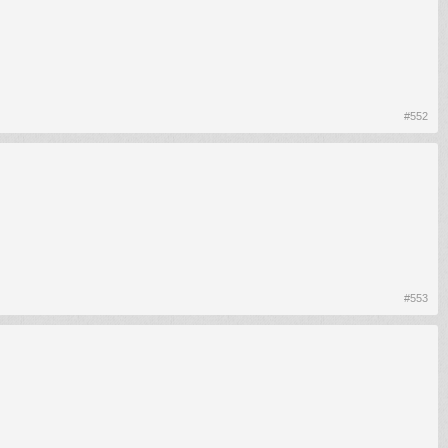
#552
#553