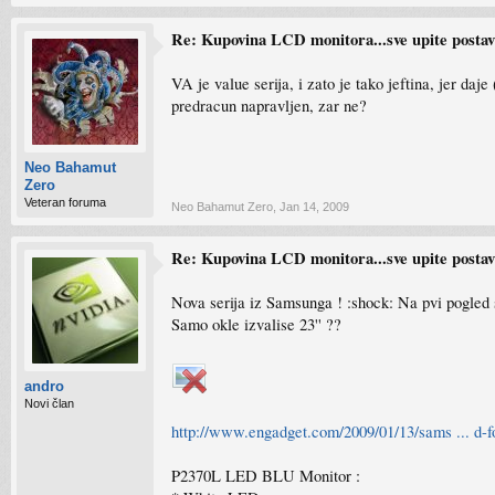
Re: Kupovina LCD monitora...sve upite postavlj
VA je value serija, i zato je tako jeftina, jer daj
predracun napravljen, zar ne?
Neo Bahamut
Zero
Veteran foruma
Neo Bahamut Zero
,
Jan 14, 2009
Re: Kupovina LCD monitora...sve upite postavlj
Nova serija iz Samsunga ! :shock: Na pvi pogle
Samo okle izvalise 23'' ??
andro
Novi član
http://www.engadget.com/2009/01/13/sams ... d-f
P2370L LED BLU Monitor :