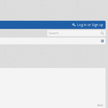
Log in or Sign up
#541