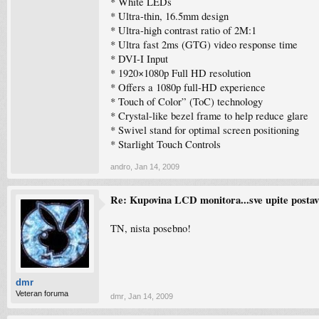
* White LEDs
* Ultra-thin, 16.5mm design
* Ultra-high contrast ratio of 2M:1
* Ultra fast 2ms (GTG) video response time
* DVI-I Input
* 1920×1080p Full HD resolution
* Offers a 1080p full-HD experience
* Touch of Color” (ToC) technology
* Crystal-like bezel frame to help reduce glare
* Swivel stand for optimal screen positioning
* Starlight Touch Controls
andro
,
Jan 14, 2009
Re: Kupovina LCD monitora...sve upite postavlj
TN, nista posebno!
dmr
Veteran foruma
dmr
,
Jan 14, 2009