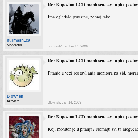
Re: Kupovina LCD monitora...sve upite postavlj
Ima ogledalo povrsinu, nemoj tako.
hurmash1ca
Moderator
hurmash1ca
,
Jan 14, 2009
Re: Kupovina LCD monitora...sve upite postavlj
Pitanje u vezi postavljanja monitora na zid, mora
Blowfish
Aktivista
Blowfish
,
Jan 14, 2009
Re: Kupovina LCD monitora...sve upite postavlj
Koji monitor je u pitanju? Nemaju svi tu mogucno