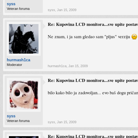
syss
Veteran foruma
syss
,
Jan 15, 2009
Re: Kupovina LCD monitora...sve upite postavlj
Ne znam, i ja sam gledao sam "pljus" verziju
hurmash1ca
Moderator
hurmash1ca
,
Jan 15, 2009
Re: Kupovina LCD monitora...sve upite postavlj
bilo kako bilo ja zadovoljan... evo baš dogu prič
syss
Veteran foruma
syss
,
Jan 15, 2009
Re: Kupovina LCD monitora...sve upite postavlj