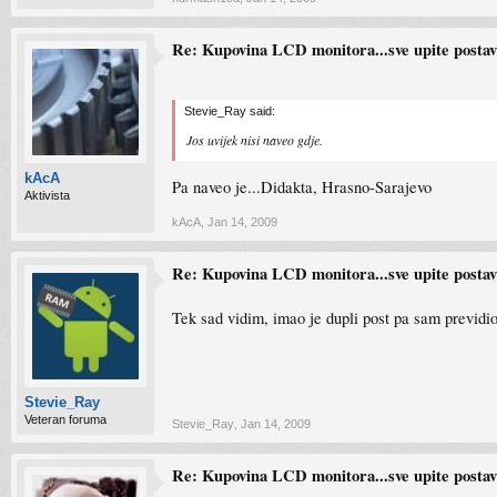
Re: Kupovina LCD monitora...sve upite postavlj
Stevie_Ray said:
Jos uvijek nisi naveo gdje.
kAcA
Pa naveo je...Didakta, Hrasno-Sarajevo
Aktivista
kAcA
,
Jan 14, 2009
Re: Kupovina LCD monitora...sve upite postavlj
Tek sad vidim, imao je dupli post pa sam previdio
Stevie_Ray
Veteran foruma
Stevie_Ray
,
Jan 14, 2009
Re: Kupovina LCD monitora...sve upite postavlj