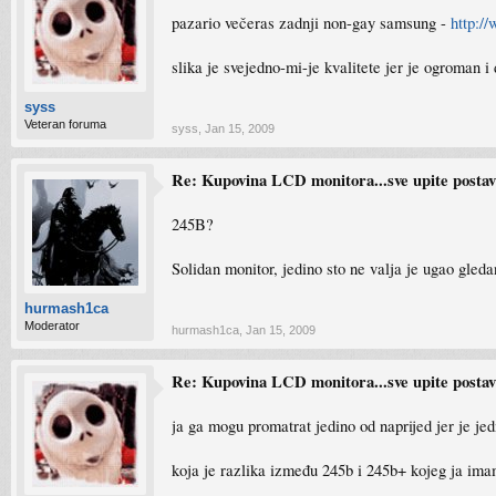
pazario večeras zadnji non-gay samsung -
http:/
slika je svejedno-mi-je kvalitete jer je ogroman 
syss
Veteran foruma
syss
,
Jan 15, 2009
Re: Kupovina LCD monitora...sve upite postavlj
245B?
Solidan monitor, jedino sto ne valja je ugao gle
hurmash1ca
Moderator
hurmash1ca
,
Jan 15, 2009
Re: Kupovina LCD monitora...sve upite postavlj
ja ga mogu promatrat jedino od naprijed jer je je
koja je razlika između 245b i 245b+ kojeg ja ima