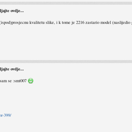
ajte ovdje...
e (ispod)prosjecnu kvalitetu slike, i k tome je 2216 zastario model (naslijedi
ajte ovdje...
d sam se :smt007
or-399/