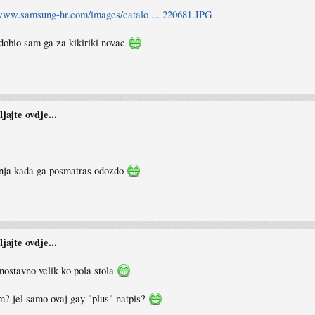
/www.samsung-hr.com/images/catalo ... 220681.JPG
i dobio sam ga za kikiriki novac
ajte ovdje...
danja kada ga posmatras odozdo
ajte ovdje...
dnostavno velik ko pola stola
m? jel samo ovaj gay "plus" natpis?