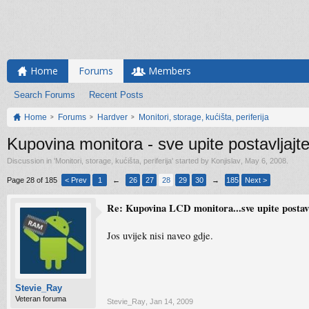
Home
Forums
Members
Search Forums
Recent Posts
Home
Forums
Hardver
Monitori, storage, kućišta, periferija
Kupovina monitora - sve upite postavljajt
Discussion in '
Monitori, storage, kućišta, periferija
' started by
Konjislav
,
May 6, 2008
.
Page 28 of 185
< Prev
1
←
26
27
28
29
30
→
185
Next >
Re: Kupovina LCD monitora...sve upite postavlj
Jos uvijek nisi naveo gdje.
Stevie_Ray
Veteran foruma
Stevie_Ray
,
Jan 14, 2009