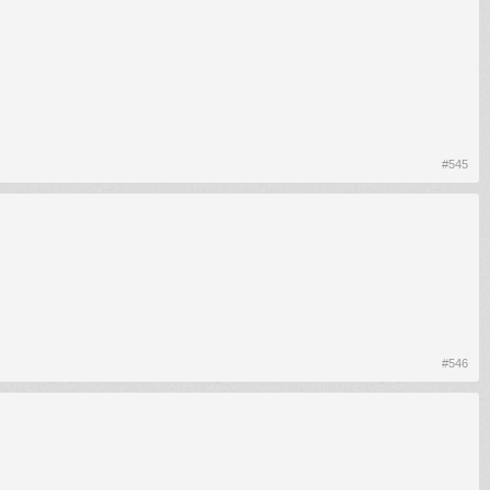
#545
#546