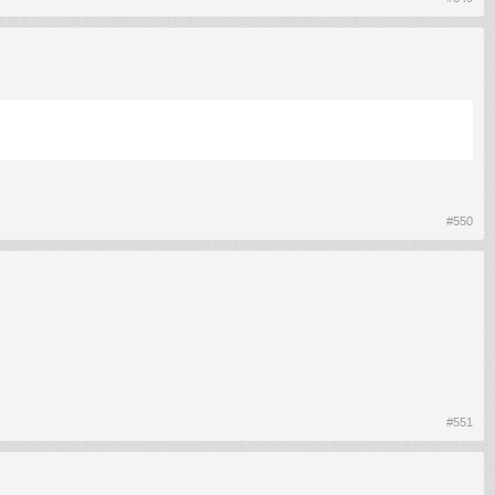
#550
#551