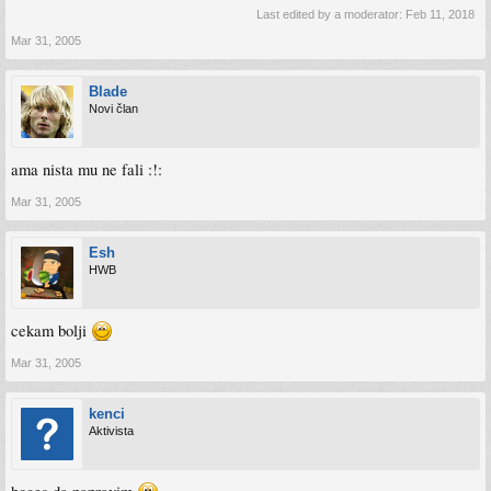
Last edited by a moderator:
Feb 11, 2018
Mar 31, 2005
Blade
Novi član
ama nista mu ne fali :!:
Mar 31, 2005
Esh
HWB
cekam bolji
Mar 31, 2005
kenci
Aktivista