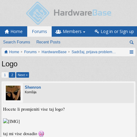
Home
Forums
Members
Log in or Sign up
Search Forums
Recent Posts
Home
Forums
HardwareBase
Sadržaj, prijava problema i prijedlozi
Logo
1
2
Next >
Shenron
Komšija
Hocete li promjeniti vise taj logo?
taj mi vise dosadio