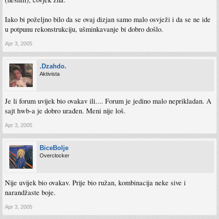
Iako bi poželjno bilo da se ovaj dizjan samo malo osvježi i da se ne ide
u potpunu rekonstrukciju, ušminkavanje bi dobro došlo.
Apr 3, 2005
.Dzahdo.
Aktivista
Je li forum uvijek bio ovakav ili.... Forum je jedino malo neprikladan. A
sajt hwb-a je dobro urađen. Meni nije loš.
Apr 3, 2005
BiceBolje
Overclocker
Nije uvijek bio ovakav. Prije bio ružan, kombinacija neke sive i
narandžaste boje.
Apr 3, 2005