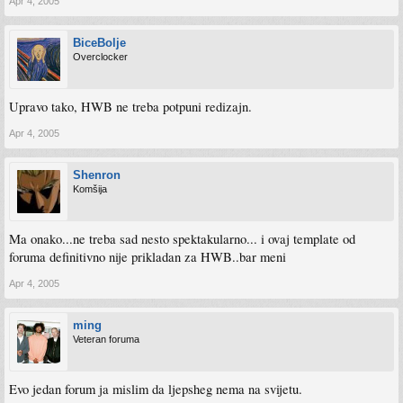
Apr 4, 2005
BiceBolje
Overclocker
Upravo tako, HWB ne treba potpuni redizajn.
Apr 4, 2005
Shenron
Komšija
Ma onako...ne treba sad nesto spektakularno... i ovaj template od
foruma definitivno nije prikladan za HWB..bar meni
Apr 4, 2005
ming
Veteran foruma
Evo jedan forum ja mislim da ljepsheg nema na svijetu.