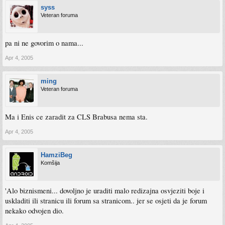
syss
Veteran foruma
pa ni ne govorim o nama...
Apr 4, 2005
ming
Veteran foruma
Ma i Enis ce zaradit za CLS Brabusa nema sta.
Apr 4, 2005
HamziBeg
Komšija
'Alo biznismeni... dovoljno je uraditi malo redizajna osvjeziti boje i
uskladiti ili stranicu ili forum sa stranicom.. jer se osjeti da je forum
nekako odvojen dio.