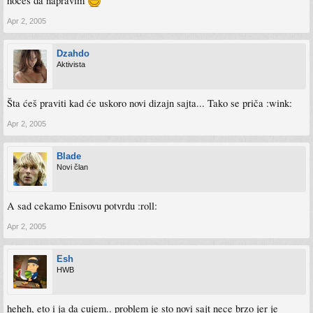
hoces da napravim
Apr 2, 2005
Dzahdo
Aktivista
Šta ćeš praviti kad će uskoro novi dizajn sajta... Tako se priča :wink:
Apr 2, 2005
Blade
Novi član
A sad cekamo Enisovu potvrdu :roll:
Apr 2, 2005
Esh
HWB
heheh, eto i ja da cujem.. problem je sto novi sajt nece brzo jer je