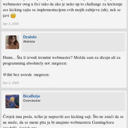
webmaster ovog u frci tako da ako je neko up to challange za kreiranje
ass kicking sajta sa implementacijom svih mojih zahtjeva (uh), nek se
javi
Apr 2, 2005
Dzahdo
Aktivista
Hmm... Šta li izvodi trenutni webmaster? Možda sam za dizajn ali za
programming absolutely not :mrgreen:
@ihti bez uvrede :mrgreen:
Apr 2, 2005
BiceBolje
Overclocker
Čovjek ima posla, teško je napraviti ass kicking sajt. Što ne znači da se
ne može, da se mene pita ja bi unajmio webmastera GamingArea
(neshill), čovjek zna.