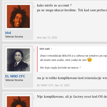
kako mislis us account ?
pa ne mogu ukucat kreditne. Tek kad sam prebac
bhd
Veteran foruma
bhd
,
Apr 12, 2021
bhd said:
↑
Znaci reinstalacija MAcOS-a u odnosu na windows pa sig
da nisam sam uvidio, elem svaka im cast
btw koju regiju koristite na macos ?
EL NINO CFC
sta je to toliko komplikovano kod reinstalacije 
Veteran foruma
EL NINO CFC
,
Apr 12, 2021
Nije komplikovano, ali je factory reset kod OS dost