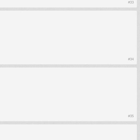
#33
#34
#35