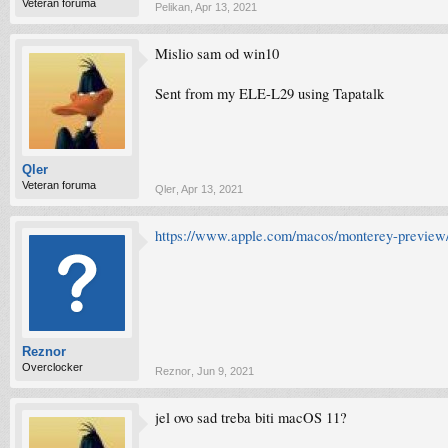
Veteran foruma
Pelikan
,
Apr 13, 2021
Mislio sam od win10
Sent from my ELE-L29 using Tapatalk
Qler
Veteran foruma
Qler
,
Apr 13, 2021
https://www.apple.com/macos/monterey-preview
Reznor
Overclocker
Reznor
,
Jun 9, 2021
jel ovo sad treba biti macOS 11?