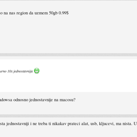
io na nas region da uzmem 50gb 0.99$
urno 10x jednostavnija
windowsa odnosno jednostavnije na macosu?
a jednostavniji i ne treba ti nikakav prateci alat, usb, kljucevi, ma nista. U