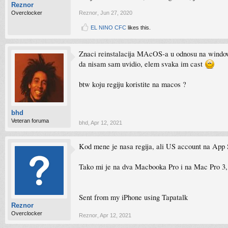
Reznor
Overclocker
Reznor
,
Jun 27, 2020
EL NINO CFC
likes this.
Znaci reinstalacija MAcOS-a u odnosu na window
da nisam sam uvidio, elem svaka im cast
btw koju regiju koristite na macos ?
bhd
Veteran foruma
bhd
,
Apr 12, 2021
Kod mene je nasa regija, ali US account na App 
Tako mi je na dva Macbooka Pro i na Mac Pro 3,
Sent from my iPhone using Tapatalk
Reznor
Overclocker
Reznor
,
Apr 12, 2021