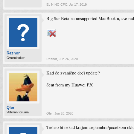
EL NINO CFC
,
Jul 17, 2019
Big Sur Beta na unsupported MacBook-u, sve ra
Reznor
Overclocker
Reznor
,
Jun 26, 2020
Kad će zvanično doći update?
Sent from my Huawei P30
Qler
Veteran foruma
Qler
,
Jun 26, 2020
Trebao bi nekad krajem septembra/pocetkom oktob