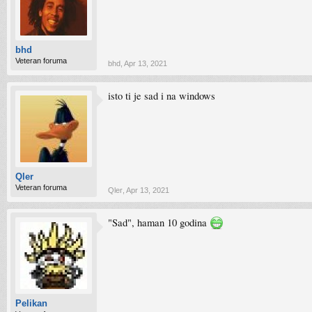
bhd
Veteran foruma
bhd
,
Apr 13, 2021
isto ti je sad i na windows
Qler
Veteran foruma
Qler
,
Apr 13, 2021
"Sad", haman 10 godina
Pelikan