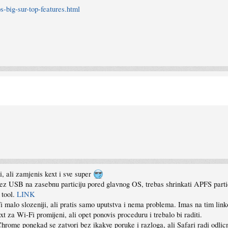
-big-sur-top-features.html
, ali zamjenis kext i sve super
ez USB na zasebnu particiju pored glavnog OS, trebas shrinkati APFS parti
 tool.
LINK
i malo slozeniji, ali pratis samo uputstva i nema problema. Imas na tim lin
t za Wi-Fi promijeni, ali opet ponovis proceduru i trebalo bi raditi.
Chrome ponekad se zatvori bez ikakve poruke i razloga, ali Safari radi odlic