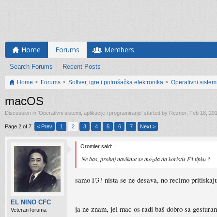
Home
Forums
Members
Search Forums
Recent Posts
Home
Forums
Softver, igre i potrošačka elektronika
Operativni sistemi
macOS
Discussion in '
Operativni sistemi, aplikacije i programiranje
' started by
Reznor
,
Feb 18, 20
Page 2 of 7
< Prev
1
2
3
4
5
6
7
Next >
Oromier said:
↑
Ne bas, probaj naviknut se mozda da koristis F3 tipku ?
samo F3? nista se ne desava, no recimo pritiskaj
EL NINO CFC
ja ne znam, jel mac os radi baš dobro sa gesturam
Veteran foruma