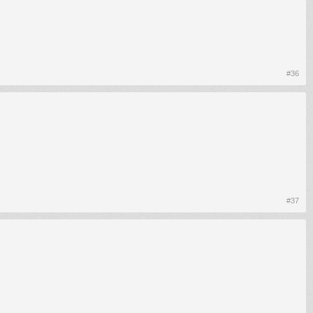
#36
#37