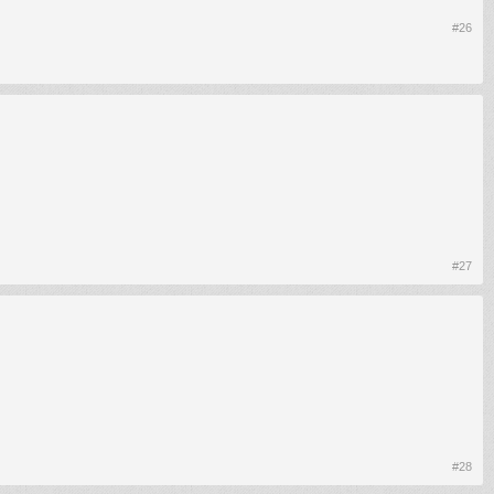
#26
#27
#28