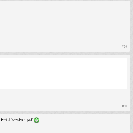
#29
#30
 biti 4 koraka i paf