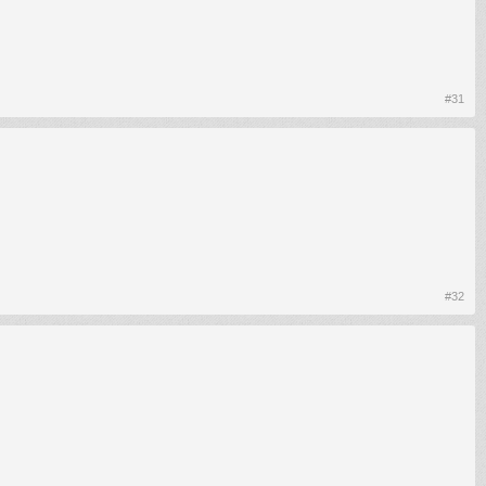
#31
#32