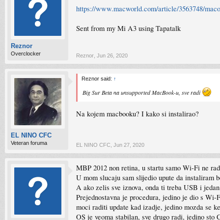
https://www.macworld.com/article/3563748/macos
Sent from my Mi A3 using Tapatalk
Reznor
Overclocker
Reznor
,
Jun 26, 2020
Reznor said:
↑
Big Sur Beta na unsupported MacBook-u, sve radi
Na kojem macbooku? I kako si instalirao?
EL NINO CFC
Veteran foruma
EL NINO CFC
,
Jun 27, 2020
MBP 2012 non retina, u startu samo Wi-Fi ne radi
U mom slucaju sam slijedio upute da instaliram b
A ako zelis sve iznova, onda ti treba USB i jedan
Prejednostavna je procedura, jedino je dio s Wi-F
moci raditi update kad izadje, jedino mozda se kex
OS je veoma stabilan, sve drugo radi, jedino sto 