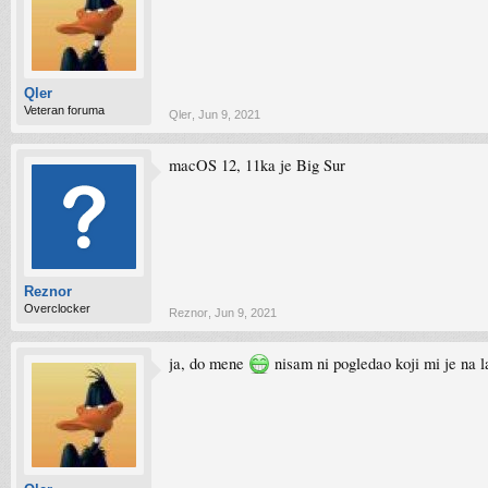
Qler
Veteran foruma
Qler
,
Jun 9, 2021
macOS 12, 11ka je Big Sur
Reznor
Overclocker
Reznor
,
Jun 9, 2021
ja, do mene
nisam ni pogledao koji mi je na l