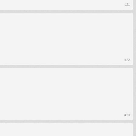
#21
#22
#23