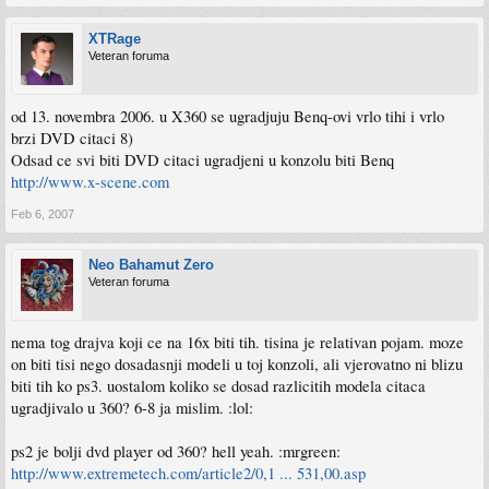
XTRage
Veteran foruma
od 13. novembra 2006. u X360 se ugradjuju Benq-ovi vrlo tihi i vrlo
brzi DVD citaci 8)
Odsad ce svi biti DVD citaci ugradjeni u konzolu biti Benq
http://www.x-scene.com
Feb 6, 2007
Neo Bahamut Zero
Veteran foruma
nema tog drajva koji ce na 16x biti tih. tisina je relativan pojam. moze
on biti tisi nego dosadasnji modeli u toj konzoli, ali vjerovatno ni blizu
biti tih ko ps3. uostalom koliko se dosad razlicitih modela citaca
ugradjivalo u 360? 6-8 ja mislim. :lol:
ps2 je bolji dvd player od 360? hell yeah. :mrgreen:
http://www.extremetech.com/article2/0,1 ... 531,00.asp