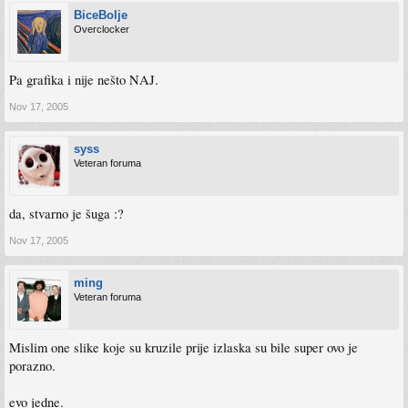
BiceBolje
Overclocker
Pa grafika i nije nešto NAJ.
Nov 17, 2005
syss
Veteran foruma
da, stvarno je šuga :?
Nov 17, 2005
ming
Veteran foruma
Mislim one slike koje su kruzile prije izlaska su bile super ovo je
porazno.
evo jedne.