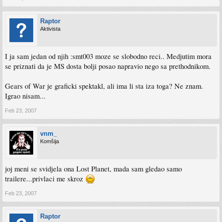
Raptor
Aktivista
I ja sam jedan od njih :smt003 moze se slobodno reci.. Medjutim mora
se priznati da je MS dosta bolji posao napravio nego sa prethodnikom.
Gears of War je graficki spektakl, ali ima li sta iza toga? Ne znam.
Igrao nisam...
Feb 23, 2007
vnm_
Komšija
joj meni se svidjela ona Lost Planet, mada sam gledao samo
trailere...privlaci me skroz
Feb 23, 2007
Raptor