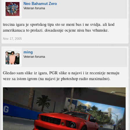
Tony Hawk’s American Wasteland (Activision).
Neo Bahamut Zero
Veteran foruma
trecina igara je sportskog tipa sto se meni bas i ne svidja. ali kod
amerikanaca to prolazi. dosadasnje ocjene nisu bas vrhunske.
Nov 17, 2005
ming
Veteran foruma
Gledao sam slike iz igara, PGR slike u najavi i iz recenizje nemaju
veze sa istom igrom (na najavi je photoshop radio maximalno).