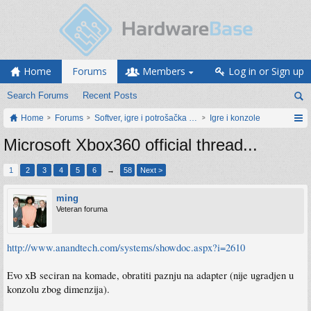
Home
Forums
Members
Log in or Sign up
Search Forums
Recent Posts
Home
Forums
Softver, igre i potrošačka elektronika
Igre i konzole
Microsoft Xbox360 official thread...
1
2
3
4
5
6
→
58
Next >
ming
Veteran foruma
http://www.anandtech.com/systems/showdoc.aspx?i=2610
Evo xB seciran na komade, obratiti paznju na adapter (nije ugradjen u
konzolu zbog dimenzija).