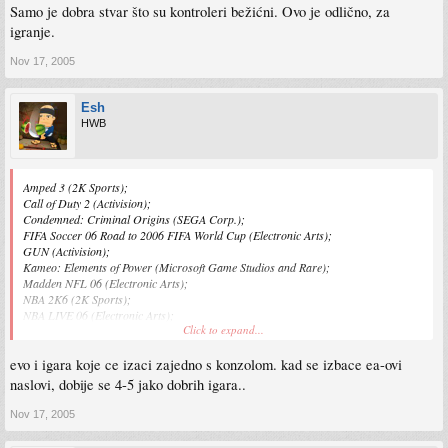
Samo je dobra stvar što su kontroleri bežićni. Ovo je odlično, za
igranje.
Nov 17, 2005
Esh
HWB
Amped 3 (2K Sports);
Call of Duty 2 (Activision);
Condemned: Criminal Origins (SEGA Corp.);
FIFA Soccer 06 Road to 2006 FIFA World Cup (Electronic Arts);
GUN (Activision);
Kameo: Elements of Power (Microsoft Game Studios and Rare);
Madden NFL 06 (Electronic Arts);
NBA 2K6 (2K Sports);
NBA LIVE 06 (Electronic Arts);
Click to expand...
Need for Speed Most Wanted (Electronic Arts);
NHL 2K6 (2K Sports);
evo i igara koje ce izaci zajedno s konzolom. kad se izbace ea-ovi
Perfect Dark Zero (Microsoft Game Studios and Rare);
Peter Jackson’s King Kong: The Official Game of the Movie (Ubisoft);
naslovi, dobije se 4-5 jako dobrih igara..
Project Gotham Racing 3 (Microsoft Game Studios and Bizarre Creations);
Quake 4 (id Software and Activision);
Nov 17, 2005
Ridge Racer 6 (Namco);
Tiger Woods PGA TOUR 06 (Electronic Arts);