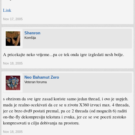
Link
Nov 17, 2005
Shenron
Komšija
A pricekajte neko vrijeme...pa ce tek onda igre izgledati nesh bolje.
Nov 18, 2005
Neo Bahamut Zero
Veteran foruma
s obzirom da sve igre zasad koriste samo jedan thread, i ovo je uspjeh.
mada je realno ocekivati da ce se u zivotu X360 izvuci max. 4 threada,
jer ce brzo dvd9 postati premal, pa ce 2 threada (od mogucih 6) raditi
on-the-fly dekompresiju tekstura i zvuka, jer ce se sve poceti zestoko
kompresovati u cilju dobivanja na prostoru.
Nov 18, 2005