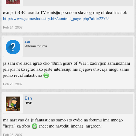
evo je i BBC uradio TV emisiju povodom slavnog ring of deatha: :lol:
http://www.gamesindustry.biz/content_page.php?aid=22725
Feb 14, 2007
zoi
Veteran foruma
ja sam evo sada igrao oko 40min gears of War i zadivljen sam.neznam
jeli jos neko igrao ako jeste interesuju me njegovi utisci.ja mogu samo
jedno reci:fantasticno
Feb 23, 2007
Esh
HWB
ma naravno da je fantasticno samo sto ovdje na forumu ima mnogo
"hejta" za xbox
(necemo navoditi imena) :mrgreen:
Feb 23, 2007