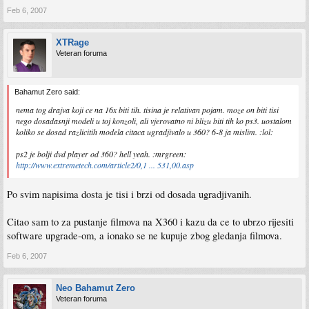
Feb 6, 2007
XTRage
Veteran foruma
Bahamut Zero said:
nema tog drajva koji ce na 16x biti tih. tisina je relativan pojam. moze on biti tisi
nego dosadasnji modeli u toj konzoli, ali vjerovatno ni blizu biti tih ko ps3. uostalom
koliko se dosad razlicitih modela citaca ugradjivalo u 360? 6-8 ja mislim. :lol:
ps2 je bolji dvd player od 360? hell yeah. :mrgreen:
http://www.extremetech.com/article2/0,1 ... 531,00.asp
Po svim napisima dosta je tisi i brzi od dosada ugradjivanih.
Citao sam to za pustanje filmova na X360 i kazu da ce to ubrzo rijesiti
software upgrade-om, a ionako se ne kupuje zbog gledanja filmova.
Feb 6, 2007
Neo Bahamut Zero
Veteran foruma