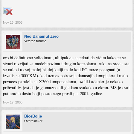
Nov 16, 2005
Neo Bahamut Zero
Veteran foruma
ovo bi definitivno volio imati, ali ipak cu sacekati da vidim kako ce se
stvari razvijati sa modchipovima i drugim konzolama. ruku na srce - sta
se nalazi u ovoj maloj bijeloj kutiji malo koji PC moze potegnuti (a
izvalis se 3000KM). kad uzmes potrosnju danasnjih kompjutera i malo
povuces paralelu sa X360 komponentama, ovoliki adapter je nekako
prihvatljiv. jest da je glomazno ali gledacu svakako u ekran. MS je ovaj
put uradio dosta bolji posao nego prosli put 2001. godine.
Nov 17, 2005
BiceBolje
Overclocker