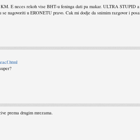
 mi 7 KM. E neces rekoh vise BHT-u feninga dati pa makar. ULTRA STUPID a
e nagovoriti u ERONETU pravo. Cak mi dodje da snimim razgovor i posaljem
eacf.html
 super?
pozive prema drugim mrezama.