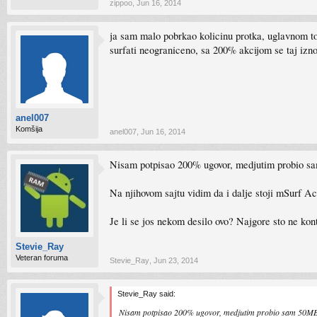
zippoo
,
Jun 16, 2014
ja sam malo pobrkao kolicinu protka, uglavnom to
surfati neograniceno, sa 200% akcijom se taj iz
anel007
Komšija
anel007
,
Jun 16, 2014
Nisam potpisao 200% ugovor, medjutim probio sa
Na njihovom sajtu vidim da i dalje stoji mSurf A
Je li se jos nekom desilo ovo? Najgore sto ne kont
Stevie_Ray
Veteran foruma
Stevie_Ray
,
Jun 23, 2014
Stevie_Ray said:
Nisam potpisao 200% ugovor, medjutim probio sam 50MB li