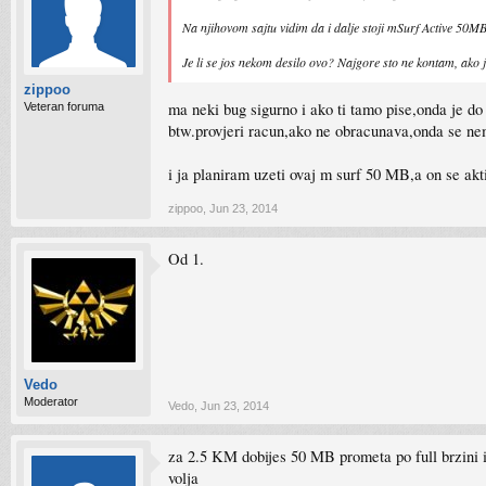
Na njihovom sajtu vidim da i dalje stoji mSurf Active 50M
Je li se jos nekom desilo ovo? Najgore sto ne kontam, ako je
zippoo
ma neki bug sigurno i ako ti tamo pise,onda je do 
Veteran foruma
btw.provjeri racun,ako ne obracunava,onda se nem
i ja planiram uzeti ovaj m surf 50 MB,a on se akt
zippoo
,
Jun 23, 2014
Od 1.
Vedo
Moderator
Vedo
,
Jun 23, 2014
za 2.5 KM dobijes 50 MB prometa po full brzini i 
volja