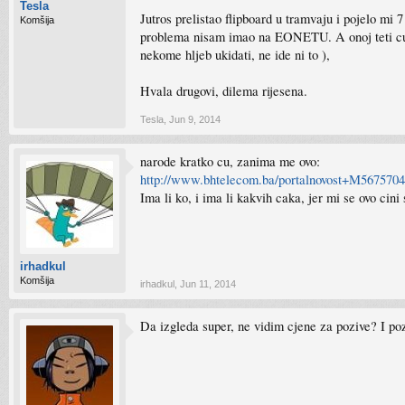
Tesla
Jutros prelistao flipboard u tramvaju i pojelo
Komšija
problema nisam imao na EONETU. A onoj teti cu s
nekome hljeb ukidati, ne ide ni to ),
Hvala drugovi, dilema rijesena.
Tesla
,
Jun 9, 2014
narode kratko cu, zanima me ovo:
http://www.bhtelecom.ba/portalnovost+M5675704
Ima li ko, i ima li kakvih caka, jer mi se ovo cini
irhadkul
Komšija
irhadkul
,
Jun 11, 2014
Da izgleda super, ne vidim cjene za pozive? I 