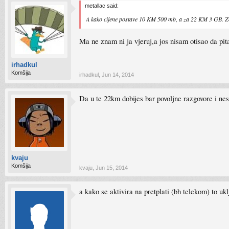
metallac said:
A kako cijene postave 10 KM 500 mb, a za 22 KM 3 GB. Zna
Ma ne znam ni ja vjeruj,a jos nisam otisao da pit
irhadkul
Komšija
irhadkul
,
Jun 14, 2014
Da u te 22km dobijes bar povoljne razgovore i nes
kvaju
Komšija
kvaju
,
Jun 15, 2014
a kako se aktivira na pretplati (bh telekom) to u