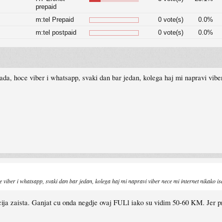
prepaid
m:tel Prepaid
0 vote(s)
0.0%
m:tel postpaid
0 vote(s)
0.0%
a, hoce viber i whatsapp, svaki dan bar jedan, kolega haj mi napravi viber 
ber i whatsapp, svaki dan bar jedan, kolega haj mi napravi viber nece mi internet nikako isao
ija zaista. Ganjat cu onda negdje ovaj FULl iako su vidim 50-60 KM. Jer 