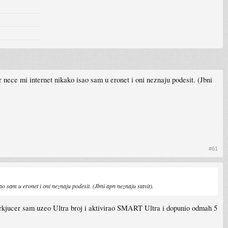
nece mi internet nikako isao sam u eronet i oni neznaju podesit. (Jbni
#61
 sam u eronet i oni neznaju podesit. (Jbni apn neznaju stavit).
prkjucer sam uzeo Ultra broj i aktivirao SMART Ultra i dopunio odmah 5