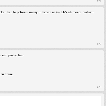
#71
a i kad to potrosis smanje ti brzinu na 64 Kb/s ali mozes nastaviti
#72
 sam probio limit.
izu brzinu.
#73