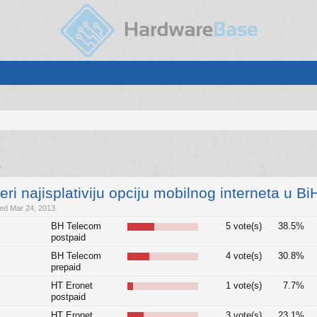
.
eri najisplativiju opciju mobilnog interneta u Bi
sed Mar 24, 2013.
BH Telecom
5 vote(s)
38.5%
postpaid
BH Telecom
4 vote(s)
30.8%
prepaid
HT Eronet
1 vote(s)
7.7%
postpaid
HT Eronet
3 vote(s)
23.1%