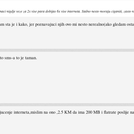
ci nigdje veze za 2x vise para dobijas 6x vise interneta. Stalno nesto moraju ciganiti, zas
am sta je i kako, jer poznavajuci njih ovo mi nesto nerealno(ako gledam osta
to sms-a to je taman.
kljucenje interneta,mislim na ono ,2.5 KM da ima 200 MB i flatrate poslije na