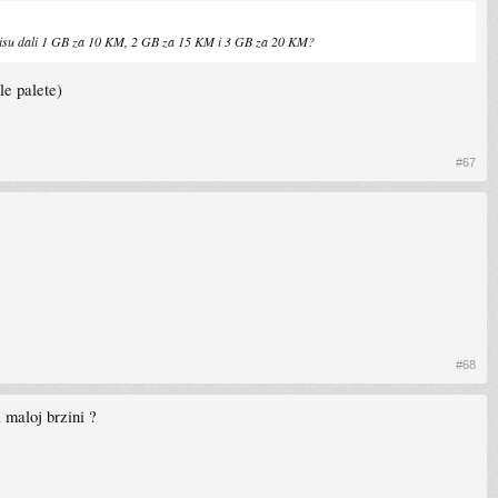
to nisu dali 1 GB za 10 KM, 2 GB za 15 KM i 3 GB za 20 KM?
le palete)
#67
#68
 maloj brzini ?