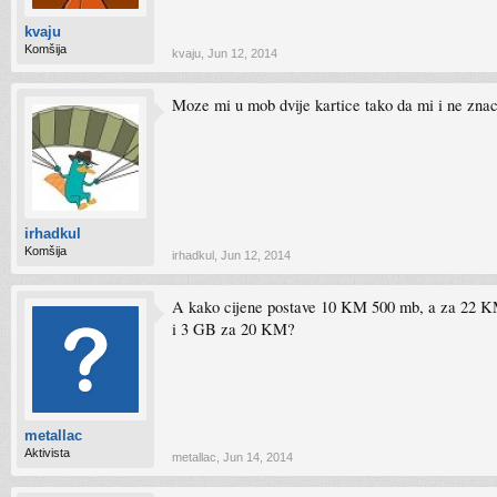
kvaju
Komšija
kvaju
,
Jun 12, 2014
Moze mi u mob dvije kartice tako da mi i ne znaci
irhadkul
Komšija
irhadkul
,
Jun 12, 2014
A kako cijene postave 10 KM 500 mb, a za 22 KM 
i 3 GB za 20 KM?
metallac
Aktivista
metallac
,
Jun 14, 2014