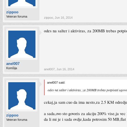
zippoo
Veteran foruma
zippoo
,
Jun 16, 2014
odes na salter i aktiviras, za 200MB trebas potpi
anel007
Komšija
anel007
,
Jun 16, 2014
anel007 said:
odes na salter i aktiviras, za 200MB trebas potpisati ugo
cekaj,ja sam cuo da ima nesto,za 2.5 KM odredje
a sada,ovo sto govoris za akciju 200% vise,ja vec
zippoo
da li mi je i sada ovdje,kada potrosim 50 MB,fla
Veteran foruma