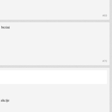
#69
 brzini
#70
 akcije