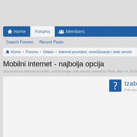
Home
Forums
Members
Search Forums
Recent Posts
Home
Forums
Ostalo
Internet provideri, umrežavanje i web servisi
Mobilni internet - najbolja opcija
Discussion in '
Internet provideri, umrežavanje i web servisi
' started by
Tesla
,
Mar 14, 2013
?
Izab
Poll clo