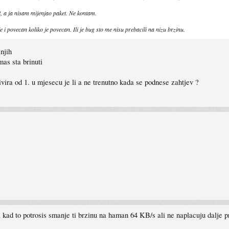
B, a ja nisam mijenjao paket. Ne kontam.
 i povecan koliko je povecan. Ili je bug sto me nisu prebacili na nizu brzinu.
njih
as sta brinuti
ivira od 1. u mjesecu je li a ne trenutno kada se podnese zahtjev ?
kad to potrosis smanje ti brzinu na haman 64 KB/s ali ne naplacuju dalje pr