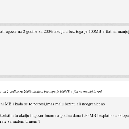
sati ugovor na 2 godine za 200% akciju a bez toga je 100MB + flat na manjoj
vor na 2 godine za 200% akciju a bez toga je 100MB + flat na manjoj brzini
ni MB i kada se to potrosi,imas malu brzinu ali neograniceno
 koristim tu akciju i ugovor imam na godinu dana i 50 MB besplatno u sklopu
t rate sa malom brinom ?