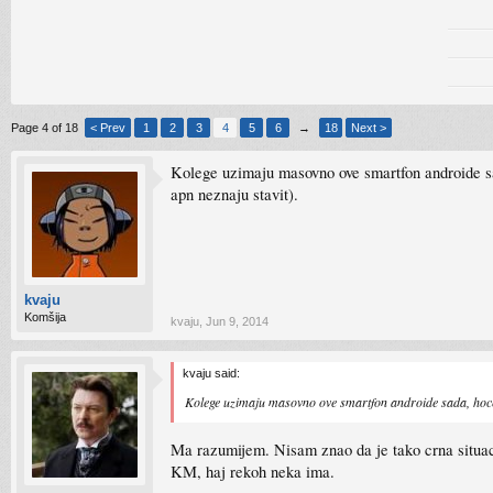
Page 4 of 18
< Prev
1
2
3
4
5
6
→
18
Next >
Kolege uzimaju masovno ove smartfon androide sad
apn neznaju stavit).
kvaju
Komšija
kvaju
,
Jun 9, 2014
kvaju said:
Kolege uzimaju masovno ove smartfon androide sada, hoce vi
Ma razumijem. Nisam znao da je tako crna situac
KM, haj rekoh neka ima.