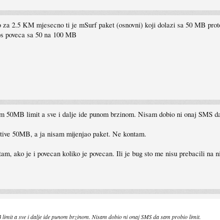
 za 2.5 KM mjesecno ti je mSurf paket (osnovni) koji dolazi sa 50 MB protok
nos poveca sa 50 na 100 MB
m 50MB limit a sve i dalje ide punom brzinom. Nisam dobio ni onaj SMS da
ctive 50MB, a ja nisam mijenjao paket. Ne kontam.
am, ako je i povecan koliko je povecan. Ili je bug sto me nisu prebacili na n
mit a sve i dalje ide punom brzinom. Nisam dobio ni onaj SMS da sam probio limit.