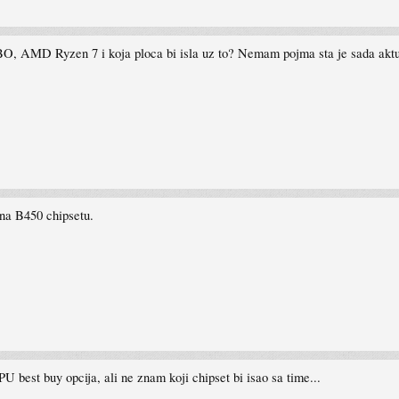
O, AMD Ryzen 7 i koja ploca bi isla uz to? Nemam pojma sta je sada aktuel
 na B450 chipsetu.
PU best buy opcija, ali ne znam koji chipset bi isao sa time...