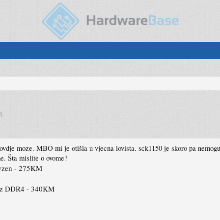
8
.
 ovdje moze. MBO mi je otišla u vjecna lovista. sck1150 je skoro pa nemo
e. Šta mislite o ovome?
yzen - 275KM
MHz DDR4 - 340KM