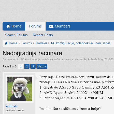
Home
Forums
Members
Search Forums
Recent Posts
Home
Forums
Hardver
PC konfiguracije, notebook računari, servis
Nadogradnja racunara
Discussion in '
PC konfiguracije, notebook računari, servis
' started by
kolinsb
,
May 25, 201
Page 1 of 3
1
2
3
Next >
Pozz raja. Da ne kreiram novu temu, mislim da i
prodaja CPU-a i RAM-a i kupovina nove platform
1. Gigabyte AX370 X370 Gaming K3 AM4 R
2. AMD Ryzen 5 AM4 2600X - 490KM
3. Patriot Signature HS 16GB 2x8GB 2400
kolinsb
Ima li nešto sa sličnom cifrom a bolje?
Veteran foruma