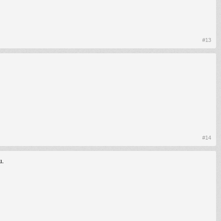
#13
#14
u.