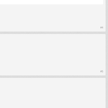
#4
#5