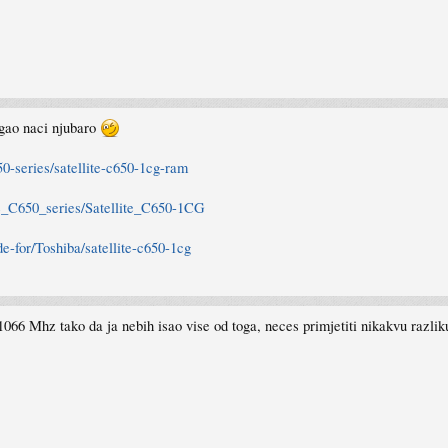
gao naci njubaro
650-series/satellite-c650-1cg-ram
te_C650_series/Satellite_C650-1CG
e-for/Toshiba/satellite-c650-1cg
66 Mhz tako da ja nebih isao vise od toga, neces primjetiti nikakvu razlik