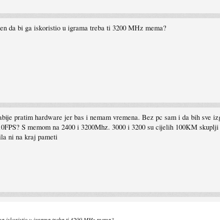
yzen da bi ga iskoristio u igrama treba ti 3200 MHz mema?
labije pratim hardware jer bas i nemam vremena. Bez pc sam i da bih sve 
5-10FPS? S memom na 2400 i 3200Mhz. 3000 i 3200 su cijelih 100KM skuplji od 
la ni na kraj pameti
i ga iskoristio u igrama treba ti 3200 MHz mema?