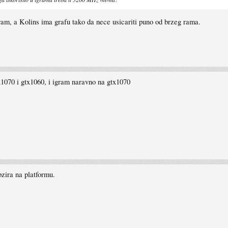
varam, a Kolins ima grafu tako da nece usicariti puno od brzeg rama.
x1070 i gtx1060, i igram naravno na gtx1070
zira na platformu.