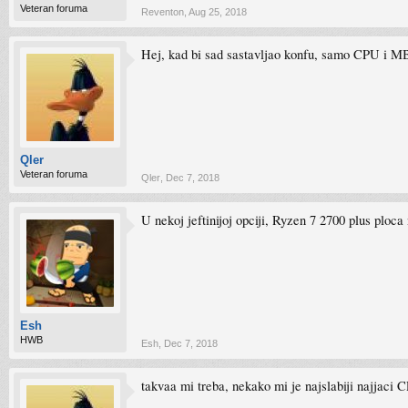
Veteran foruma
Reventon
,
Aug 25, 2018
Hej, kad bi sad sastavljao konfu, samo CPU i MB
Qler
Veteran foruma
Qler
,
Dec 7, 2018
U nekoj jeftinijoj opciji, Ryzen 7 2700 plus ploca
Esh
HWB
Esh
,
Dec 7, 2018
takvaa mi treba, nekako mi je najslabiji najjaci C