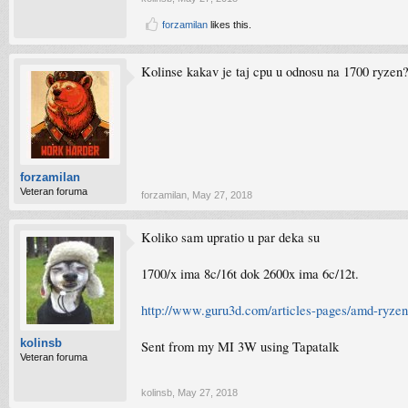
forzamilan
likes this.
Kolinse kakav je taj cpu u odnosu na 1700 ryzen
forzamilan
Veteran foruma
forzamilan
,
May 27, 2018
Koliko sam upratio u par deka su
1700/x ima 8c/16t dok 2600x ima 6c/12t.
http://www.guru3d.com/articles-pages/amd-ryzen
kolinsb
Sent from my MI 3W using Tapatalk
Veteran foruma
kolinsb
,
May 27, 2018