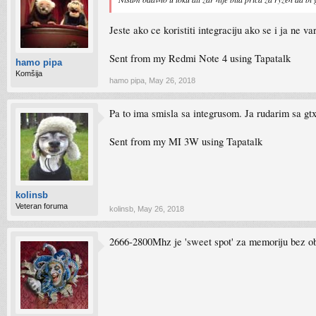
Jeste ako ce koristiti integraciju ako se i ja ne 
Sent from my Redmi Note 4 using Tapatalk
hamo pipa
Komšija
hamo pipa
,
May 26, 2018
Pa to ima smisla sa integrusom. Ja rudarim sa gt
Sent from my MI 3W using Tapatalk
kolinsb
Veteran foruma
kolinsb
,
May 26, 2018
2666-2800Mhz je 'sweet spot' za memoriju bez ob