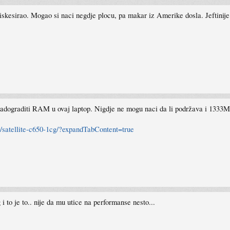
skesirao. Mogao si naci negdje plocu, pa makar iz Amerike dosla. Jeftinije 
nadograditi RAM u ovaj laptop. Nigdje ne mogu naci da li podržava i 1333
s/satellite-c650-1cg/?expandTabContent=true
 i to je to.. nije da mu utice na performanse nesto...