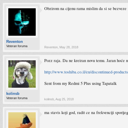
Obzirom na cijenu rama mislim da si se bezveze i
Reventon
Veteran foruma
Reventon
,
May 28, 2018
Pozz raja. Da ne kreiran novu temu. Jaran hoće 
http://www.toshiba.co.il/en/discontinued-product
Sent from my Redmi 5 Plus using Tapatalk
kolinsb
Veteran foruma
kolinsb
,
Aug 25, 2018
ma stavis koji god, radit ce na frekvenciji sporijeg