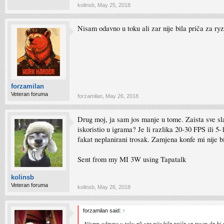
kolinsb
,
May 25, 2018
Nisam odavno u toku ali zar nije bila priča za r
forzamilan
Veteran foruma
forzamilan
,
May 26, 2018
Drug moj, ja sam jos manje u tome. Zaista sve s
iskoristio u igrama? Je li razlika 20-30 FPS ili 
fakat neplanirani trosak. Zamjena konfe mi nije bi
Sent from my MI 3W using Tapatalk
kolinsb
Veteran foruma
kolinsb
,
May 26, 2018
forzamilan said:
↑
Nisam odavno u toku ali zar nije bila priča za ryzen da b