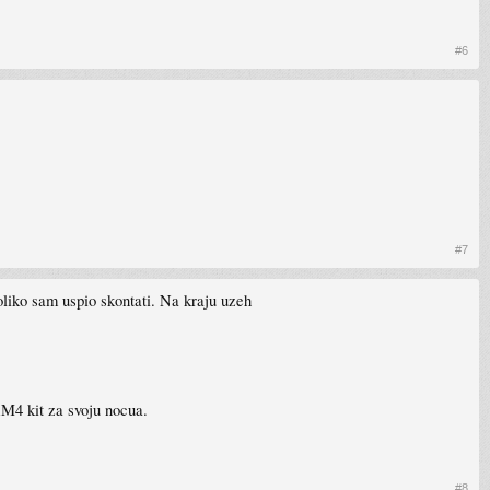
#6
#7
oliko sam uspio skontati. Na kraju uzeh
4 kit za svoju nocua.
#8