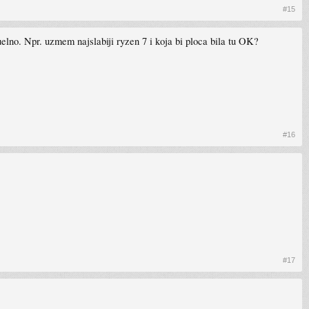
#15
no. Npr. uzmem najslabiji ryzen 7 i koja bi ploca bila tu OK?
#16
#17