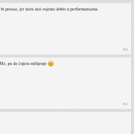
bi prosao, jer nista nisi osjetno dobio u performansama.
#11
MHz, pa da čujem mišljenje
#12