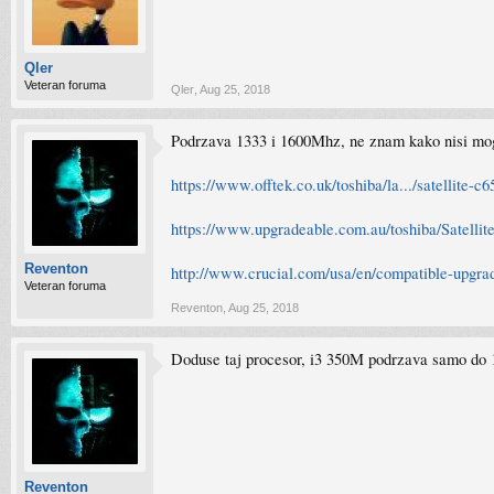
Qler
Veteran foruma
Qler
,
Aug 25, 2018
Podrzava 1333 i 1600Mhz, ne znam kako nisi mo
https://www.offtek.co.uk/toshiba/la.../satellite-c
https://www.upgradeable.com.au/toshiba/Satelli
Reventon
http://www.crucial.com/usa/en/compatible-upgrad
Veteran foruma
Reventon
,
Aug 25, 2018
Doduse taj procesor, i3 350M podrzava samo do 10
Reventon