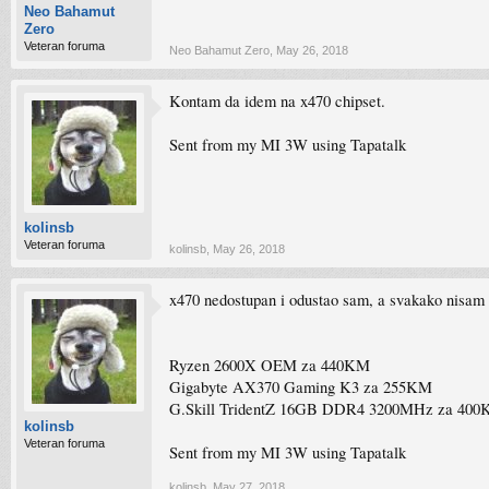
Neo Bahamut
Zero
Veteran foruma
Neo Bahamut Zero
,
May 26, 2018
Kontam da idem na x470 chipset.
Sent from my MI 3W using Tapatalk
kolinsb
Veteran foruma
kolinsb
,
May 26, 2018
x470 nedostupan i odustao sam, a svakako nisam n
Ryzen 2600X OEM za 440KM
Gigabyte AX370 Gaming K3 za 255KM
G.Skill TridentZ 16GB DDR4 3200MHz za 400KM i
kolinsb
Veteran foruma
Sent from my MI 3W using Tapatalk
kolinsb
,
May 27, 2018