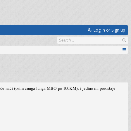
Log in or Sign up
guće naći (osim cunga lunga MBO po 100KM), i jedino mi preostaje