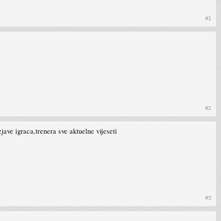
#1
#2
jave igraca,trenera sve aktuelne vijeseti
#3