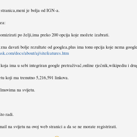
stranica,meni je bolja od IGN-a.
ea:
omizirati po želji,ima preko 200 opcija koje možete izabrati.
 zna davati bolje rezultate od googlea,plus ima tonu opcija koje nema googl
.ask.com/docs/about/aj/sitefeatures.htm
oja ima u sebi integriran google pretraživač,online rječnik,wikipediu i dru
etu koji ma trenutno 5,216,591 linkova.
lmovima na svijetu.
to radi.
mail na svijetu na ovoj web stranici a da se ne morate registrirati.