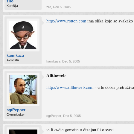
zilo
Komšija
zilo
,
Dec 5, 2005
http://www.rotten.com
ima slika koje se svakako
kamikaza
Aktivista
kamikaza
,
Dec 5, 2005
Alltheweb
http://www.alltheweb.com
- vrlo dobar pretraživ
sgtPepper
Overclocker
sgtPepper
,
Dec 5, 2005
je li ovdje govorite o dizajnu ili o svrsi...