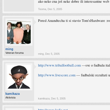
ako neko zna još neke dobre ili interesantne web 
Teoma
,
Dec 5, 2005
Pored Anandtecha ti si stavio Tom'sHardware :rol
ming
Veteran foruma
ming
,
Dec 5, 2005
http://www.tribalfootball.com
---sve o fudbalu ita
http://www.livescore.com
--- fudbalski rezultati 
kamikaza
Aktivista
kamikaza
,
Dec 5, 2005
http://www.kafic.net