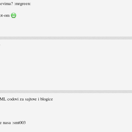
-jevima? :mrgreen:
Bot-om
y
ML codovi za sajtove i blogice
 je nasa :smt003