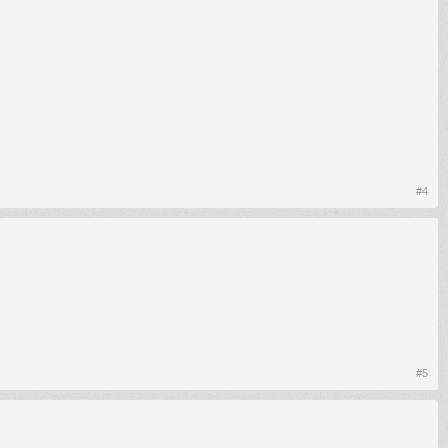
#4
#5