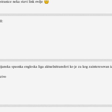
stranice neka stavi link ovdje
l:
lijanska spasnka engleska liga aktuelnitransferi ko je za kog zainteresovan iz
uzivo