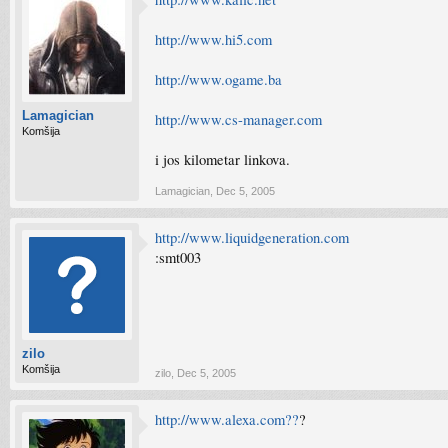
http://www.hi5.com
http://www.ogame.ba
Lamagician
http://www.cs-manager.com
Komšija
i jos kilometar linkova.
Lamagician
,
Dec 5, 2005
http://www.liquidgeneration.com
:smt003
zilo
Komšija
zilo
,
Dec 5, 2005
http://www.alexa.com??
?