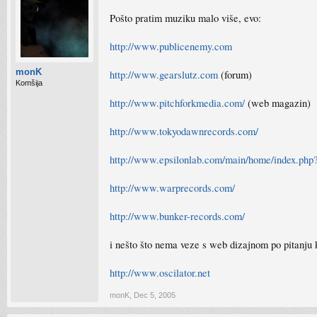
Pošto pratim muziku malo više, evo:
http://www.publicenemy.com
monK
http://www.gearslutz.com
(forum)
Komšija
http://www.pitchforkmedia.com/
(web magazin)
http://www.tokyodawnrecords.com/
http://www.epsilonlab.com/main/home/index.php
http://www.warprecords.com/
http://www.bunker-records.com/
i nešto što nema veze s web dizajnom po pitanju 
http://www.oscilator.net
monK
,
Dec 5, 2005