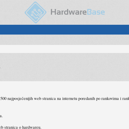
5
.
500 najposječenijih web stranica na internetu poredanih po rankovima i ra
a.
eb stranica o hardwareu.