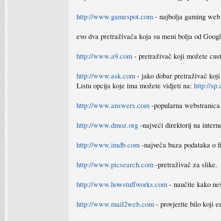
http://www.gamespot.com
- najbolja gaming web 
evo dva pretraživača koja su meni bolja od Googl
http://www.a9.com
- pretraživač koji možete cust
http://www.ask.com
- jako dobar pretraživač koji
Listu opcija koje ima možete vidjeti na:
http://sp
http://www.answers.com
-popularna webstranica k
http://www.dmoz.org
-najveći direktorij na intern
http://www.imdb.com
-največa baza podataka o fi
http://www.picsearch.com
-pretraživač za slike.
http://www.howstuffworks.com
- naučite kako neš
http://www.mail2web.com
- provjerite bilo koji e