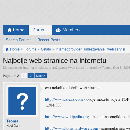
Home
Forums
Members
Search Forums
Recent Posts
Home
Forums
Ostalo
Internet provideri, umrežavanje i web servisi
Najbolje web stranice na internetu
Discussion in '
Internet provideri, umrežavanje i web servisi
' started by
Teoma
,
Dec 5, 200
Page 1 of 2
1
2
Next >
evo nekoliko dobrih web stranica:
http://www.alexa.com
- ovdje možete vdjeti TOP 
1,384,333.
http://www.wikipedia.org
- besplatna enciklopedi
Teoma
Novi član
http://www.tomshardware.com
-najpopularnija w