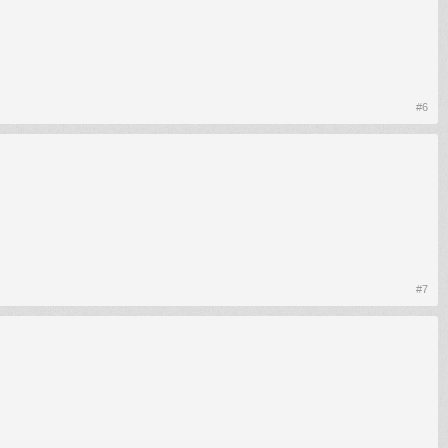
#6
#7