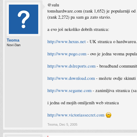
@sulu
tomshardware.com (rank 1,652) je popularniji o
(rank 2,272) pa sam ga zato stavio.
a evo još nekoliko dobrih stranica:
Teoma
http://www.hexus.net
- UK stranica o hardwareu.
Novi član
http://www.pogo.com
- ovo je jedna veoma popular
http://www.dslreports.com
- broadband communit
http://www.download.com
- možete ovdje skinut
http://www.segame.com
- zanimljiva stranica (
i jedna od mojih omiljenih web stranica
http://www.victoriassecret.com
Teoma
,
Dec 5, 2005