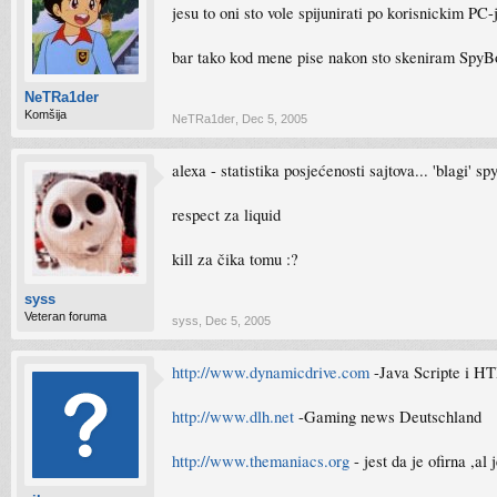
jesu to oni sto vole spijunirati po korisnickim PC
bar tako kod mene pise nakon sto skeniram Spy
NeTRa1der
Komšija
NeTRa1der
,
Dec 5, 2005
alexa - statistika posjećenosti sajtova... 'blagi' sp
respect za liquid
kill za čika tomu :?
syss
Veteran foruma
syss
,
Dec 5, 2005
http://www.dynamicdrive.com
-Java Scripte i HT
http://www.dlh.net
-Gaming news Deutschland
http://www.themaniacs.org
- jest da je ofirna ,al