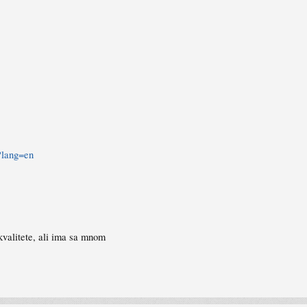
?lang=en
kvalitete, ali ima sa mnom