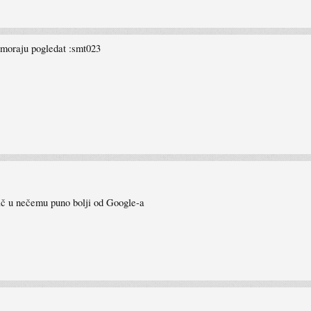
 moraju pogledat :smt023
ač u nečemu puno bolji od Google-a