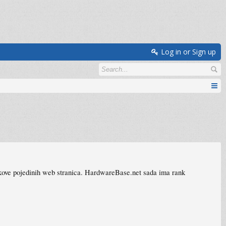
Log in or Sign up
nkove pojedinih web stranica. HardwareBase.net sada ima rank