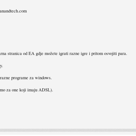
d anandtech.com
na stranica od EA gdje možete igrati razne igre i pritom osvojiti para.
y.
i razne programe za windows.
samo za one koji imaju ADSL).