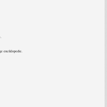
e.
ge enciklopedie.