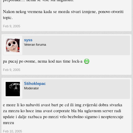
Nakon nekog vremena kada se mozda stvari izmjene, ponovo otvoriti
topic.
Feb 9, 2005
syss
Veteran foruma
pa pucaj po ovome, nema kod nas time lock-a
Feb 9, 2005
Stihoklepac
Moderator
e moze li ko nabaviti avast bart pe cd ili img zvijerski dobra stvarka
za mrezu ko hoce ima avast corporate bla bla uglavnom server radi
update i dalje razbaca po mrezi vrlo bezbolno sigurno i neopterecuje
mrezu
Feb 10, 2005