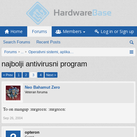
Home
Forums
Members
Log in or Sign up
Search Forums
Recent Posts
Forums
...
Operativni sistemi, aplikacije i programiranje
najbolji antivirusni program
< Prev
1
2
3
4
Next >
Neo Bahamut Zero
Veteran foruma
To on mangup :mrgreen: :mrgreen:
Sep 26, 2004
opteron