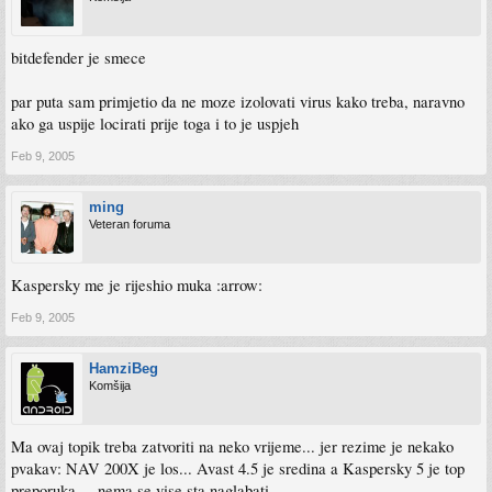
bitdefender je smece
par puta sam primjetio da ne moze izolovati virus kako treba, naravno
ako ga uspije locirati prije toga i to je uspjeh
Feb 9, 2005
ming
Veteran foruma
Kaspersky me je rijeshio muka :arrow:
Feb 9, 2005
HamziBeg
Komšija
Ma ovaj topik treba zatvoriti na neko vrijeme... jer rezime je nekako
pvakav: NAV 200X je los... Avast 4.5 je sredina a Kaspersky 5 je top
preporuka.... nema se vise sta naglabati.