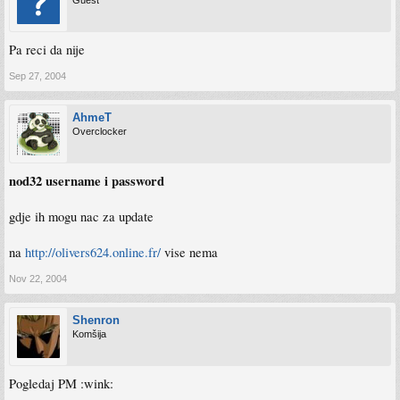
Guest
Pa reci da nije
Sep 27, 2004
AhmeT
Overclocker
nod32 username i password
gdje ih mogu nac za update
na
http://olivers624.online.fr/
vise nema
Nov 22, 2004
Shenron
Komšija
Pogledaj PM :wink: