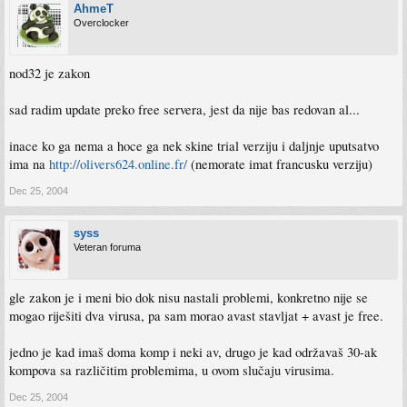
AhmeT
Overclocker
nod32 je zakon
sad radim update preko free servera, jest da nije bas redovan al...
inace ko ga nema a hoce ga nek skine trial verziju i daljnje uputsatvo
ima na
http://olivers624.online.fr/
(nemorate imat francusku verziju)
Dec 25, 2004
syss
Veteran foruma
gle zakon je i meni bio dok nisu nastali problemi, konkretno nije se
mogao riješiti dva virusa, pa sam morao avast stavljat + avast je free.
jedno je kad imaš doma komp i neki av, drugo je kad održavaš 30-ak
kompova sa različitim problemima, u ovom slučaju virusima.
Dec 25, 2004