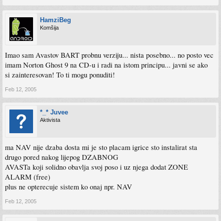
HamziBeg
Komšija
Imao sam Avastov BART probnu verziju... nista posebno... no posto vec
imam Norton Ghost 9 na CD-u i radi na istom principu... javni se ako
si zainteresovan! To ti mogu ponuditi!
Feb 12, 2005
*_* Juvee
Aktivista
ma NAV nije dzaba dosta mi je sto placam igrice sto instalirat sta
drugo pored nakog lijepog DZABNOG
AVASTa koji solidno obavlja svoj poso i uz njega dodat ZONE
ALARM (free)
plus ne opterecuje sistem ko onaj npr. NAV
Feb 12, 2005