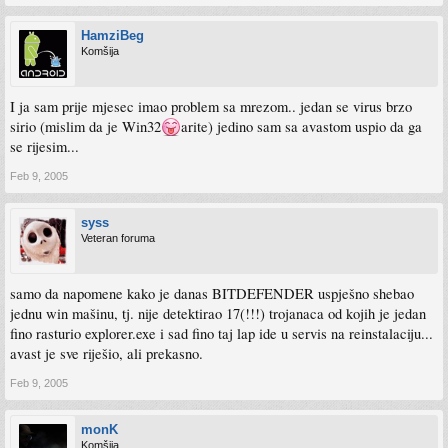
HamziBeg
Komšija
I ja sam prije mjesec imao problem sa mrezom.. jedan se virus brzo
sirio (mislim da je Win32
arite) jedino sam sa avastom uspio da ga
se rijesim...
Feb 9, 2005
syss
Veteran foruma
samo da napomene kako je danas BITDEFENDER uspješno shebao
jednu win mašinu, tj. nije detektirao 17(!!!) trojanaca od kojih je jedan
fino rasturio explorer.exe i sad fino taj lap ide u servis na reinstalaciju...
avast je sve riješio, ali prekasno.
Feb 9, 2005
monK
Komšija