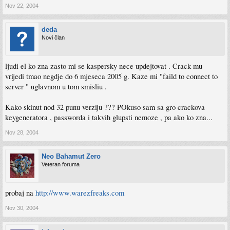
Nov 22, 2004
deda
Novi član
ljudi el ko zna zasto mi se kaspersky nece updejtovat . Crack mu
vrijedi tmao negdje do 6 mjeseca 2005 g. Kaze mi "faild to connect to
server " uglavnom u tom smisliu .
Kako skinut nod 32 punu verziju ??? POkuso sam sa gro crackova
keygeneratora , passworda i takvih glupsti nemoze , pa ako ko zna...
Nov 28, 2004
Neo Bahamut Zero
Veteran foruma
probaj na
http://www.warezfreaks.com
Nov 30, 2004