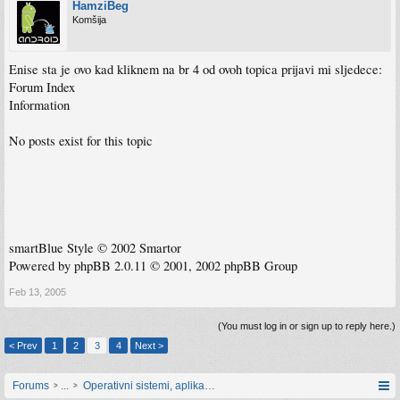
HamziBeg
Komšija
Enise sta je ovo kad kliknem na br 4 od ovoh topica prijavi mi sljedece:
Forum Index
Information
No posts exist for this topic
smartBlue Style © 2002 Smartor
Powered by phpBB 2.0.11 © 2001, 2002 phpBB Group
Feb 13, 2005
(You must log in or sign up to reply here.)
< Prev
1
2
3
4
Next >
Forums
...
Operativni sistemi, aplikacije i programiranje