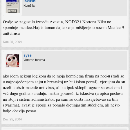
iskusni
Komšija
Ovdje se zagustilo između Avast-a, NOD32 i Nortona.Niko ne
spominje mcafee.Hajde taman dajte svoje mišljenje o novom Mcafee 9
anitvirusu
Dec 25, 2004
syss
Veteran foruma
ako idem nekom logikom da je moja kompletna firma na nod-u (radi se
o najposjećenijem sajtu u hrvatskoj uz ht i iskon portal), vjerujem da su
uzeli u obzir macafe antivirus, ali su ipak sklopili ugovor sa eset-om i
već dugo godina surađuju. makar govoreći iz iskustva (u opisu poslova
mi stoji i sistem administrator, pa sam se dosta nazajebavao sa tim
stvarima), avast je sporiji sa pomalo djetinjastim sučeljem, ali nešto
bolje obavlja posao.
Dec 25, 2004