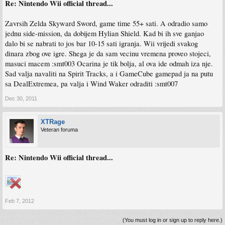
Re: Nintendo Wii official thread...
Zavrsih Zelda Skyward Sword, game time 55+ sati. A odradio samo
jednu side-mission, da dobijem Hylian Shield. Kad bi ih sve ganjao
dalo bi se nabrati to jos bar 10-15 sati igranja. Wii vrijedi svakog
dinara zbog ove igre. Shega je da sam vecinu vremena proveo stojeci,
masuci macem :smt003 Ocarina je tik bolja, al ova ide odmah iza nje.
Sad valja navaliti na Spirit Tracks, a i GameCube gamepad ja na putu
sa DealExtremea, pa valja i Wind Waker odraditi :smt007
Dec 30, 2011
XTRage
Veteran foruma
Re: Nintendo Wii official thread...
Feb 7, 2012
(You must log in or sign up to reply here.)