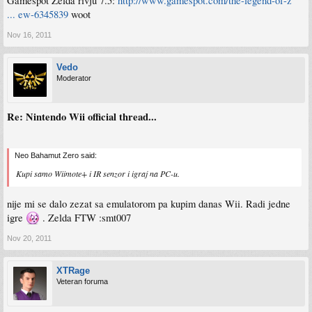
Gamespot Zelda rivju 7.5:
http://www.gamespot.com/the-legend-of-z
... ew-6345839
woot
Nov 16, 2011
Vedo
Moderator
Re: Nintendo Wii official thread...
Neo Bahamut Zero said:
Kupi samo Wiimote+ i IR senzor i igraj na PC-u.
nije mi se dalo zezat sa emulatorom pa kupim danas Wii. Radi jedne
igre
. Zelda FTW :smt007
Nov 20, 2011
XTRage
Veteran foruma