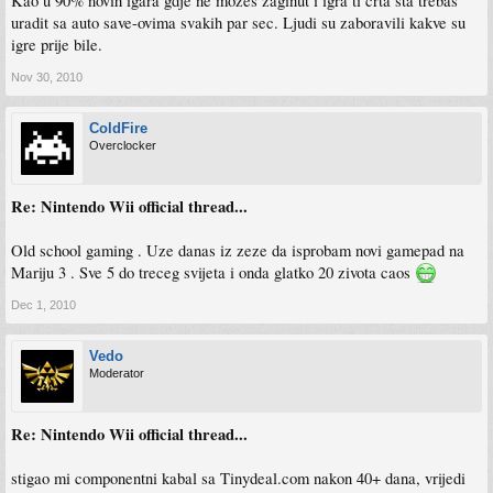
Kao u 90% novih igara gdje ne možeš zaginut i igra ti crta šta trebaš
uradit sa auto save-ovima svakih par sec. Ljudi su zaboravili kakve su
igre prije bile.
Nov 30, 2010
ColdFire
Overclocker
Re: Nintendo Wii official thread...
Old school gaming . Uze danas iz zeze da isprobam novi gamepad na
Mariju 3 . Sve 5 do treceg svijeta i onda glatko 20 zivota caos
Dec 1, 2010
Vedo
Moderator
Re: Nintendo Wii official thread...
stigao mi componentni kabal sa Tinydeal.com nakon 40+ dana, vrijedi