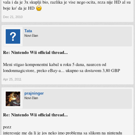
vala i da je 3x skuplji bio, razlika je vise nego ocita, reza nije HD al su
boje ko' da je HD
Dec 21, 2010
Tata
Novi član
Re: Nintendo Wii official thread...
Meni stigao komponentni kabal u roku 5 dana, naurcen od
londonmagicstore, preko eBay-a... ukupno sa dostavom 3,80 GBP
Apr 25, 2011
prajninger
Novi član
Re: Nintendo Wii official thread...
pozz
interesuje me da li je jos neko imo problema sa slikom na nintendu