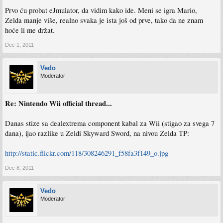
Prvo ću probat eJmulator, da vidim kako ide. Meni se igra Mario,
Zelda manje više, realno svaka je ista još od prve, tako da ne znam
hoće li me držat.
Dec 1, 2011
Vedo
Moderator
Re: Nintendo Wii official thread...
Danas stize sa dealextrema component kabal za Wii (stigao za svega 7
dana), ijao razlike u Zeldi Skyward Sword, na nivou Zelda TP:
http://static.flickr.com/118/308246291_f58fa3f149_o.jpg
Dec 8, 2011
Vedo
Moderator