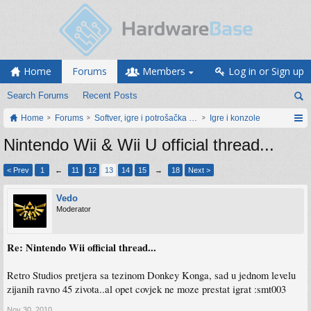
Home
Forums
Members
Log in or Sign up
Search Forums
Recent Posts
Home
Forums
Softver, igre i potrošačka elektronika
Igre i konzole
Nintendo Wii & Wii U official thread...
< Prev
1
←
11
12
13
14
15
→
18
Next >
Vedo
Moderator
Re: Nintendo Wii official thread...
Retro Studios pretjera sa tezinom Donkey Konga, sad u jednom levelu
zijanih ravno 45 zivota..al opet covjek ne moze prestat igrat :smt003
Nov 30, 2010