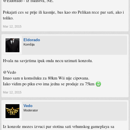
@Eldorado - iz iskustva, NE.
Pokajati ces se prije ili kasnije, bas kao sto Pelikan rece par sati, ako i
toliko.
Mar 12, 2015
Eldorado
Komšija
Hvala na savjetima ipak onda necu uzimati konzolu.
@Vedo
Imao sam u komsiluku za 80km Wii nije cipovana.
Iako vidim po piku evo ima jedna se prodaje za 75km
Mar 12, 2015
Vedo
Moderator
Iz konzole mozes izvuci par stotina sati vrhunskog gameplaya sa