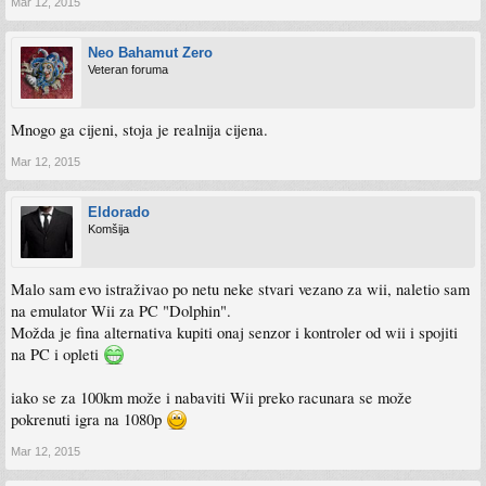
Mar 12, 2015
Neo Bahamut Zero
Veteran foruma
Mnogo ga cijeni, stoja je realnija cijena.
Mar 12, 2015
Eldorado
Komšija
Malo sam evo istraživao po netu neke stvari vezano za wii, naletio sam
na emulator Wii za PC "Dolphin".
Možda je fina alternativa kupiti onaj senzor i kontroler od wii i spojiti
na PC i opleti
iako se za 100km može i nabaviti Wii preko racunara se može
pokrenuti igra na 1080p
Mar 12, 2015