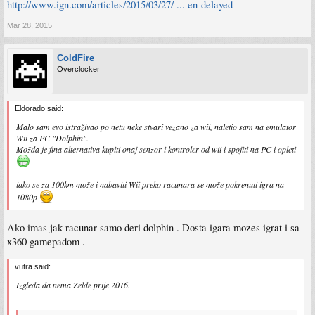
http://www.ign.com/articles/2015/03/27/ ... en-delayed
Mar 28, 2015
ColdFire
Overclocker
Eldorado said:
Malo sam evo istraživao po netu neke stvari vezano za wii, naletio sam na emulator
Wii za PC "Dolphin".
Možda je fina alternativa kupiti onaj senzor i kontroler od wii i spojiti na PC i opleti
iako se za 100km može i nabaviti Wii preko racunara se može pokrenuti igra na
1080p
Ako imas jak racunar samo deri dolphin . Dosta igara mozes igrat i sa
x360 gamepadom .
vutra said:
Izgleda da nema Zelde prije 2016.