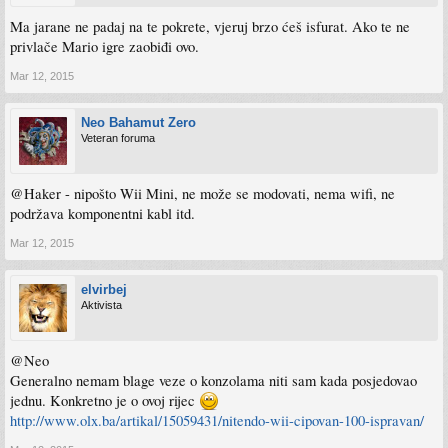
Ma jarane ne padaj na te pokrete, vjeruj brzo ćeš isfurat. Ako te ne
privlače Mario igre zaobiđi ovo.
Mar 12, 2015
Neo Bahamut Zero
Veteran foruma
@Haker - nipošto Wii Mini, ne može se modovati, nema wifi, ne
podržava komponentni kabl itd.
Mar 12, 2015
elvirbej
Aktivista
@Neo
Generalno nemam blage veze o konzolama niti sam kada posjedovao
jednu. Konkretno je o ovoj rijec
http://www.olx.ba/artikal/15059431/nitendo-wii-cipovan-100-ispravan/