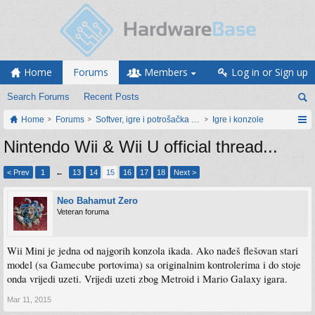
Home
Forums
Members
Log in or Sign up
Search Forums
Recent Posts
Home
Forums
Softver, igre i potrošačka elektronika
Igre i konzole
Nintendo Wii & Wii U official thread...
< Prev
1
←
13
14
15
16
17
18
Next >
Neo Bahamut Zero
Veteran foruma
Wii Mini je jedna od najgorih konzola ikada. Ako nađeš flešovan stari
model (sa Gamecube portovima) sa originalnim kontrolerima i do stoje
onda vrijedi uzeti. Vrijedi uzeti zbog Metroid i Mario Galaxy igara.
Mar 11, 2015