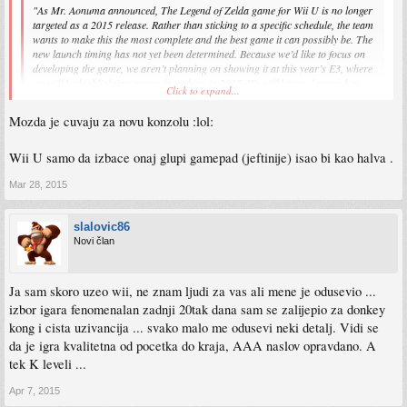
"As Mr. Aonuma announced, The Legend of Zelda game for Wii U is no longer
targeted as a 2015 release. Rather than sticking to a specific schedule, the team
wants to make this the most complete and the best game it can possibly be. The
new launch timing has not yet been determined. Because we’d like to focus on
developing the game, we aren’t planning on showing it at this year’s E3, where
we will be highlighting games launching in 2015. We will let you know when
Click to expand...
we’re ready to share more specifics."
Mozda je cuvaju za novu konzolu :lol:
http://www.ign.com/articles/2015/03/27/ ... en-delayed
Wii U samo da izbace onaj glupi gamepad (jeftinije) isao bi kao halva .
Mar 28, 2015
slalovic86
Novi član
Ja sam skoro uzeo wii, ne znam ljudi za vas ali mene je odusevio ...
izbor igara fenomenalan zadnji 20tak dana sam se zalijepio za donkey
kong i cista uzivancija ... svako malo me odusevi neki detalj. Vidi se
da je igra kvalitetna od pocetka do kraja, AAA naslov opravdano. A
tek K leveli ...
Apr 7, 2015