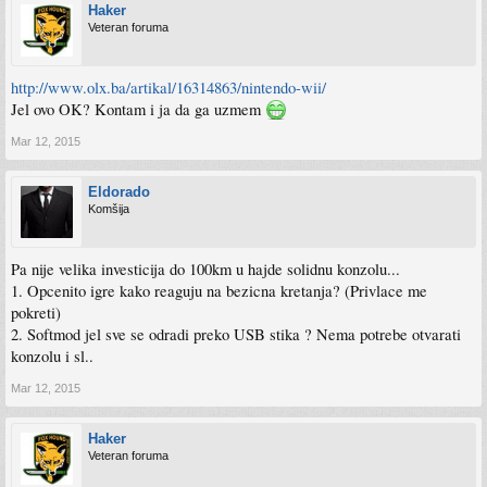
Haker
Veteran foruma
http://www.olx.ba/artikal/16314863/nintendo-wii/
Jel ovo OK? Kontam i ja da ga uzmem
Mar 12, 2015
Eldorado
Komšija
Pa nije velika investicija do 100km u hajde solidnu konzolu...
1. Opcenito igre kako reaguju na bezicna kretanja? (Privlace me
pokreti)
2. Softmod jel sve se odradi preko USB stika ? Nema potrebe otvarati
konzolu i sl..
Mar 12, 2015
Haker
Veteran foruma