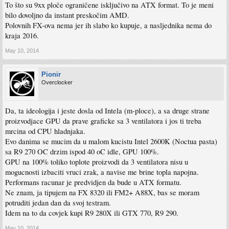
To što su 9xx ploče ograničene isključivo na ATX format. To je meni
bilo dovoljno da instant preskočim AMD.
Polovnih FX-ova nema jer ih slabo ko kupuje, a nasljednika nema do
kraja 2016.
May 10, 2014
Pionir
Overclocker
Da, ta ideologija i jeste dosla od Intela (m-ploce), a sa druge strane
proizvodjace GPU da prave graficke sa 3 ventilatora i jos ti treba
mrcina od CPU hladnjaka.
Evo danima se mucim da u malom kucistu Intel 2600K (Noctua pasta)
sa R9 270 OC drzim ispod 40 oC idle, GPU 100%.
GPU na 100% toliko toplote proizvodi da 3 ventilatora nisu u
mogucnosti izbaciti vruci zrak, a navise me brine topla napojna.
Performans racunar je predvidjen da bude u ATX formatu.
Ne znam, ja tipujem na FX 8320 ili FM2+ A88X, bas se moram
potruditi jedan dan da svoj testram.
Idem na to da covjek kupi R9 280X ili GTX 770, R9 290.
May 10, 2014