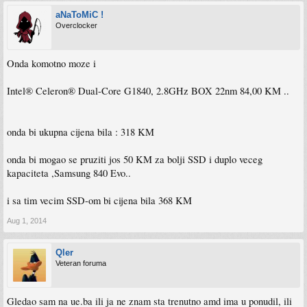
aNaToMiC !
Overclocker
Onda komotno moze i
Intel® Celeron® Dual-Core G1840, 2.8GHz BOX 22nm 84,00 KM ..
onda bi ukupna cijena bila : 318 KM
onda bi mogao se pruziti jos 50 KM za bolji SSD i duplo veceg
kapaciteta ,Samsung 840 Evo..
i sa tim vecim SSD-om bi cijena bila 368 KM
Aug 1, 2014
Qler
Veteran foruma
Gledao sam na ue.ba ili ja ne znam sta trenutno amd ima u ponudil, ili