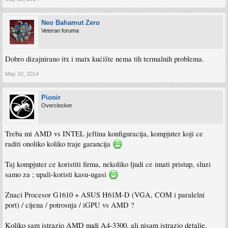
Neo Bahamut Zero
Veteran foruma
Dobro dizajnirano itx i matx kućište nema tih termalnih problema.
May 10, 2014
Pionir
Overclocker
Treba mi AMD vs INTEL jeftina konfiguracija, kompjuter koji ce
raditi onoliko koliko traje garancija
Taj kompjuter ce koristiti firma, nekoliko ljudi ce imati pristup, sluzi
samo za ; upali-koristi kasu-ugasi
Znaci Procesor G1610 + ASUS H61M-D (VGA, COM i paralelni
port) / cijena / potrosnja / iGPU vs AMD ?
Koliko sam istrazio AMD nudi A4-3300, ali nisam istrazio detalje,