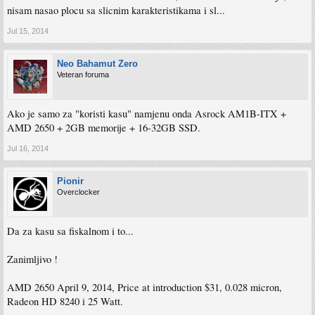
nisam nasao plocu sa slicnim karakteristikama i sl...
Jul 15, 2014
Neo Bahamut Zero
Veteran foruma
Ako je samo za "koristi kasu" namjenu onda Asrock AM1B-ITX +
AMD 2650 + 2GB memorije + 16-32GB SSD.
Jul 16, 2014
Pionir
Overclocker
Da za kasu sa fiskalnom i to...
Zanimljivo !
AMD 2650 April 9, 2014, Price at introduction $31, 0.028 micron,
Radeon HD 8240 i 25 Watt.