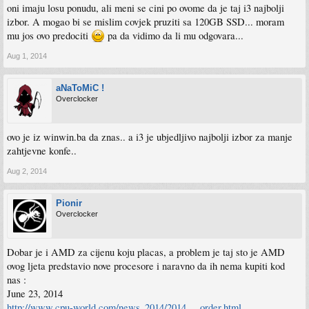
oni imaju losu ponudu, ali meni se cini po ovome da je taj i3 najbolji
izbor. A mogao bi se mislim covjek pruziti sa 120GB SSD... moram
mu jos ovo predociti
pa da vidimo da li mu odgovara...
Aug 1, 2014
aNaToMiC !
Overclocker
ovo je iz winwin.ba da znas.. a i3 je ubjedljivo najbolji izbor za manje
zahtjevne konfe..
Aug 2, 2014
Pionir
Overclocker
Dobar je i AMD za cijenu koju placas, a problem je taj sto je AMD
ovog ljeta predstavio nove procesore i naravno da ih nema kupiti kod
nas :
June 23, 2014
http://www.cpu-world.com/news_2014/2014 ... order.html