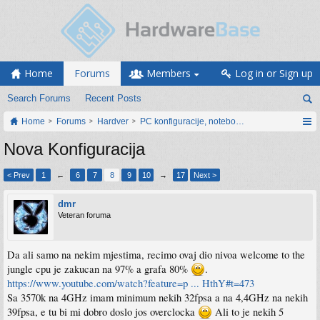
Home
Forums
Members
Log in or Sign up
Search Forums
Recent Posts
Home
Forums
Hardver
PC konfiguracije, notebook računari, servis
Nova Konfiguracija
< Prev
1
←
6
7
8
9
10
→
17
Next >
dmr
Veteran foruma
Da ali samo na nekim mjestima, recimo ovaj dio nivoa welcome to the
jungle cpu je zakucan na 97% a grafa 80%
.
https://www.youtube.com/watch?feature=p ... HthY#t=473
Sa 3570k na 4GHz imam minimum nekih 32fpsa a na 4,4GHz na nekih
39fpsa, e tu bi mi dobro doslo jos overclocka
Ali to je nekih 5