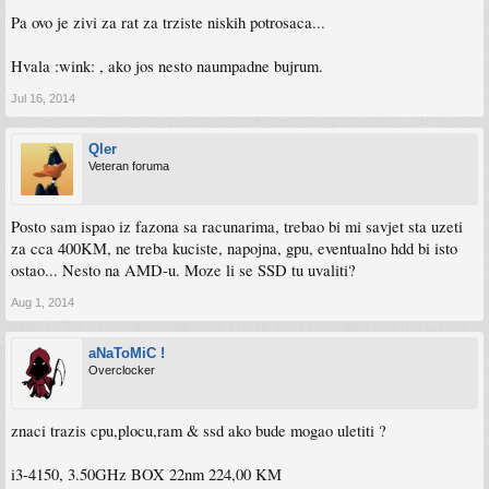
Pa ovo je zivi za rat za trziste niskih potrosaca...
Hvala :wink: , ako jos nesto naumpadne bujrum.
Jul 16, 2014
Qler
Veteran foruma
Posto sam ispao iz fazona sa racunarima, trebao bi mi savjet sta uzeti
za cca 400KM, ne treba kuciste, napojna, gpu, eventualno hdd bi isto
ostao... Nesto na AMD-u. Moze li se SSD tu uvaliti?
Aug 1, 2014
aNaToMiC !
Overclocker
znaci trazis cpu,plocu,ram & ssd ako bude mogao uletiti ?
i3-4150, 3.50GHz BOX 22nm 224,00 KM