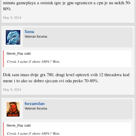
minuta gameplaya a ostatak igre je gpu ogranicen a cpu je na nekih 50-
80%
May 9, 2014
Sena
Veteran foruma
Stevie_Ray said:
Crysis 3 uzme i5 skoro 100%? Wow.
Dok sam imao dvije gtx 780, drugi level optereti svih 12 threadova kod
mene i to ako se dobro sjecam svi odu preko 70-80%.
May 9, 2014
forzamilan
Veteran foruma
Stevie_Ray said:
Crysis 3 uzme i5 skoro 100%? Wow.