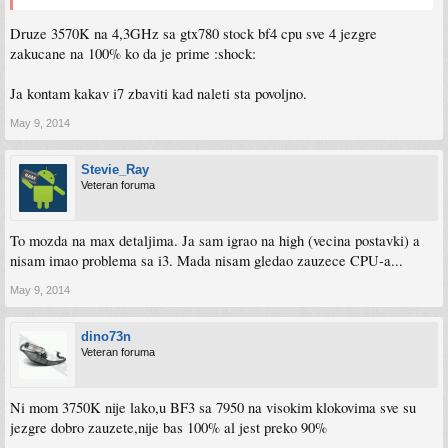
Druze 3570K na 4,3GHz sa gtx780 stock bf4 cpu sve 4 jezgre
zakucane na 100% ko da je prime :shock:
Ja kontam kakav i7 zbaviti kad naleti sta povoljno.
May 9, 2014
Stevie_Ray
Veteran foruma
To mozda na max detaljima. Ja sam igrao na high (vecina postavki) a
nisam imao problema sa i3. Mada nisam gledao zauzece CPU-a...
May 9, 2014
dino73n
Veteran foruma
Ni mom 3750K nije lako,u BF3 sa 7950 na visokim klokovima sve su
jezgre dobro zauzete,nije bas 100% al jest preko 90%