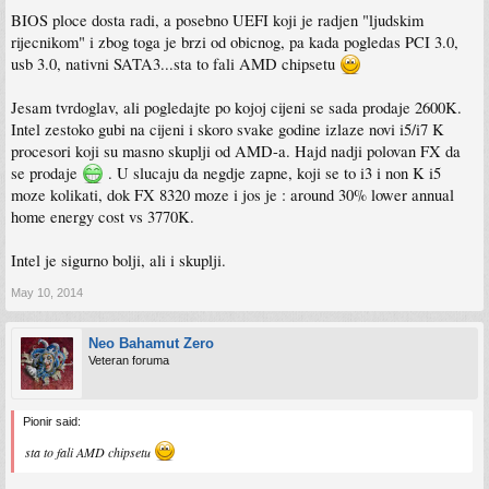
BIOS ploce dosta radi, a posebno UEFI koji je radjen "ljudskim
rijecnikom" i zbog toga je brzi od obicnog, pa kada pogledas PCI 3.0,
usb 3.0, nativni SATA3...sta to fali AMD chipsetu
Jesam tvrdoglav, ali pogledajte po kojoj cijeni se sada prodaje 2600K.
Intel zestoko gubi na cijeni i skoro svake godine izlaze novi i5/i7 K
procesori koji su masno skuplji od AMD-a. Hajd nadji polovan FX da
se prodaje
. U slucaju da negdje zapne, koji se to i3 i non K i5
moze kolikati, dok FX 8320 moze i jos je : around 30% lower annual
home energy cost vs 3770K.
Intel je sigurno bolji, ali i skuplji.
May 10, 2014
Neo Bahamut Zero
Veteran foruma
Pionir said:
sta to fali AMD chipsetu