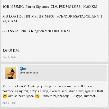
4GB 1333MHz Patriot Signature CL9, PSD34G133381 60,00 KM
MB LGA1150 H81 MSI H81M-P33, PCIe/DDR3/SATA3/GLAN/7.1
74,00 KM
SSD SATA3 60GB Kingston V300 100,00 KM
____________
458,00 KM
Aug 1, 2014
Qler
Veteran foruma
Moze i neki AMD, ako je jeftiniji... znaci nema nista 3D da se
pokrece na njemu, covjek stariji, skenira sebi slike stare, igra DXBall
ako se neko sjeca
i tako te zajebancije... Skype, internet...
Aug 1, 2014