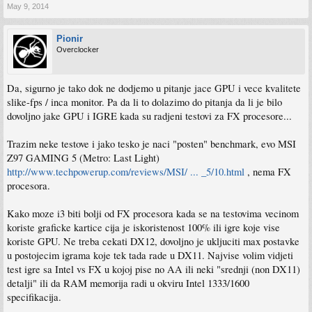
May 9, 2014
Pionir
Overclocker
Da, sigurno je tako dok ne dodjemo u pitanje jace GPU i vece kvalitete
slike-fps / inca monitor. Pa da li to dolazimo do pitanja da li je bilo
dovoljno jake GPU i IGRE kada su radjeni testovi za FX procesore...
Trazim neke testove i jako tesko je naci "posten" benchmark, evo MSI
Z97 GAMING 5 (Metro: Last Light)
http://www.techpowerup.com/reviews/MSI/ ... _5/10.html
, nema FX
procesora.
Kako moze i3 biti bolji od FX procesora kada se na testovima vecinom
koriste graficke kartice cija je iskoristenost 100% ili igre koje vise
koriste GPU. Ne treba cekati DX12, dovoljno je ukljuciti max postavke
u postojecim igrama koje tek tada rade u DX11. Najvise volim vidjeti
test igre sa Intel vs FX u kojoj pise no AA ili neki "srednji (non DX11)
detalji" ili da RAM memorija radi u okviru Intel 1333/1600
specifikacija.