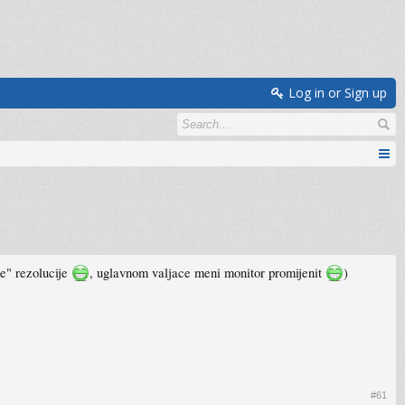
Log in or Sign up
e" rezolucije
, uglavnom valjace meni monitor promijenit
)
#61