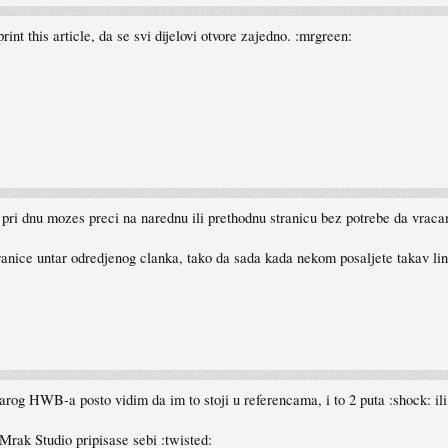
t this article, da se svi dijelovi otvore zajedno. :mrgreen:
ri dnu mozes preci na narednu ili prethodnu stranicu bez potrebe da vraca
ranice untar odredjenog clanka, tako da sada kada nekom posaljete takav link
arog HWB-a posto vidim da im to stoji u referencama, i to 2 puta :shock: il
 Mrak Studio pripisase sebi :twisted: