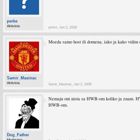
perke
Aktivista
perke
,
Jan 2, 2008
Mozda samo host ili domena, iako ja kako vidim o
Samir_Masinac
Aktivista
Samir_Masinac
,
Jan 2, 2008
Nemaju oni nista sa HWB-om koliko ja znam. HWB
HWB-om.
Dog_Father
Moderator