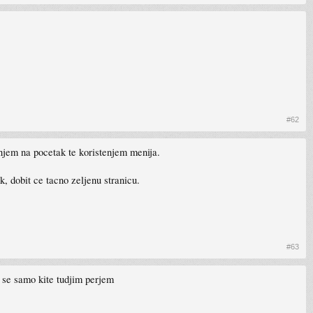
#62
njem na pocetak te koristenjem menija.
, dobit ce tacno zeljenu stranicu.
#63
i se samo kite tudjim perjem