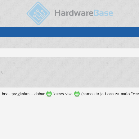
07
.
 brz.. pregledan... dobar
kuces vise
(samo sto je i ona za malo "vec