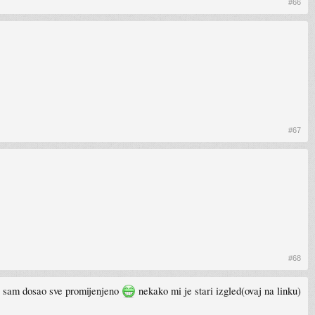
#66
#67
#68
a sam dosao sve promijenjeno
nekako mi je stari izgled(ovaj na linku)