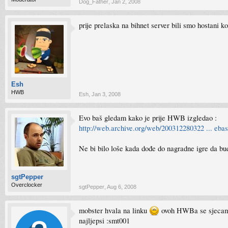
Dog_Father
,
Jan 2, 2008
prije prelaska na bihnet server bili smo hostani ko
Esh
HWB
Esh
,
Jan 3, 2008
Evo baš gledam kako je prije HWB izgledao :
http://web.archive.org/web/200312280322 ... ebas
Ne bi bilo loše kada dođe do nagradne igre da b
sgtPepper
Overclocker
sgtPepper
,
Aug 6, 2008
mobster hvala na linku
ovoh HWBa se sjecam,d
najljepsi :smt001