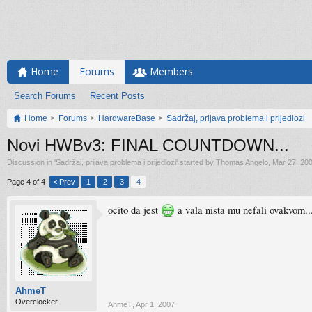
Home
Forums
Members
Search Forums
Recent Posts
Home
Forums
HardwareBase
Sadržaj, prijava problema i prijedlozi
Novi HWBv3: FINAL COUNTDOWN...
Discussion in '
Sadržaj, prijava problema i prijedlozi
' started by
Thomas Angelo
,
Mar 27, 20
Page 4 of 4
< Prev
1
2
3
4
ocito da jest
a vala nista mu nefali ovakvom...
AhmeT
Overclocker
AhmeT
,
Apr 1, 2007