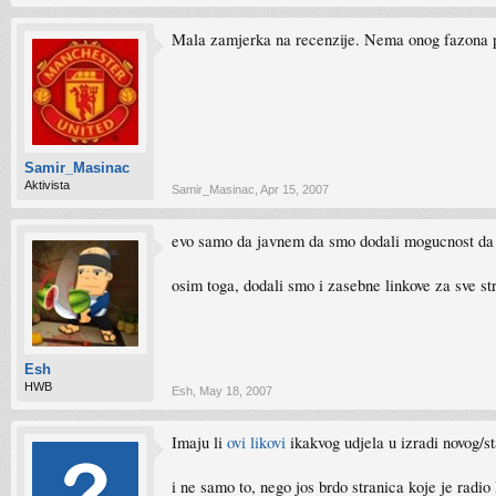
Mala zamjerka na recenzije. Nema onog fazona prin
Samir_Masinac
Aktivista
Samir_Masinac
,
Apr 15, 2007
evo samo da javnem da smo dodali mogucnost da p
osim toga, dodali smo i zasebne linkove za sve st
Esh
HWB
Esh
,
May 18, 2007
Imaju li
ovi likovi
ikakvog udjela u izradi novog/st
i ne samo to, nego jos brdo stranica koje je radio