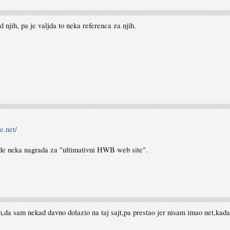
d njih, pa je valjda to neka referenca za njih.
e.net/
ude neka nagrada za "ultimativni HWB web site".
a sam nekad davno dolazio na taj sajt,pa prestao jer nisam imao net,kad