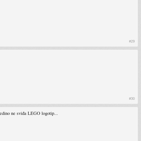
#29
#30
 jedino ne sviđa LEGO logotip...