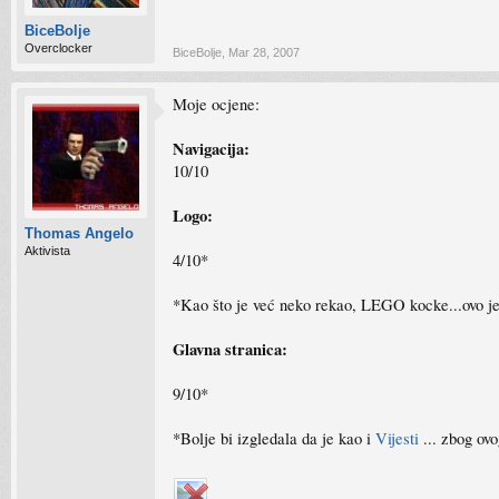
BiceBolje
Overclocker
BiceBolje
,
Mar 28, 2007
Moje ocjene:
Navigacija:
10/10
Logo:
Thomas Angelo
Aktivista
4/10*
*Kao što je već neko rekao, LEGO kocke...ovo je 
Glavna stranica:
9/10*
*Bolje bi izgledala da je kao i
Vijesti
... zbog ov