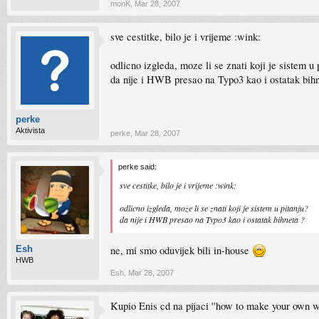
monK
,
Mar 28, 2007
sve cestitke, bilo je i vrijeme :wink:
odlicno izgleda, moze li se znati koji je sistem u 
da nije i HWB presao na Typo3 kao i ostatak bih
perke
Aktivista
perke
,
Mar 28, 2007
perke said:
sve cestitke, bilo je i vrijeme :wink:
odlicno izgleda, moze li se znati koji je sistem u pitanju?
da nije i HWB presao na Typo3 kao i ostatak bihneta ?
ne, mi smo oduvijek bili in-house
Esh
HWB
Esh
,
Mar 28, 2007
Kupio Enis cd na pijaci ''how to make your own web