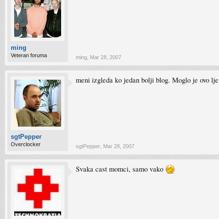
ming
Veteran foruma
ming
,
Mar 28, 2007
meni izgleda ko jedan bolji blog. Moglo je ovo lje
sgtPepper
Overclocker
sgtPepper
,
Mar 28, 2007
Svaka cast momci, samo vako