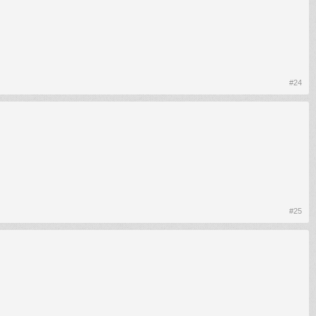
#24
#25