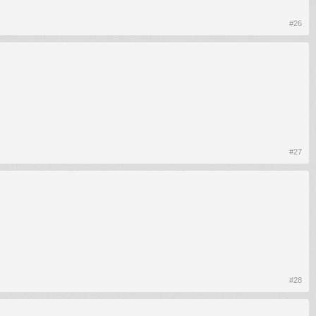
#26
#27
#28