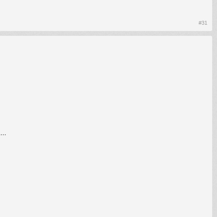
#31
...