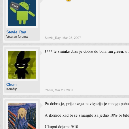
Stevie_Ray
Veteran foruma
Stevie_Ray
,
Mar 28, 2007
J*** te sminke ,bas je dobro do bola :mrgreen: u 
Chem
Komšija
Chem
,
Mar 28, 2007
Pa dobro je, prije svega navigacija je mnogo pobo
A ikonice kad bi se smanjile za jedno 10% bi bile
Ukupni dojam: 9/10