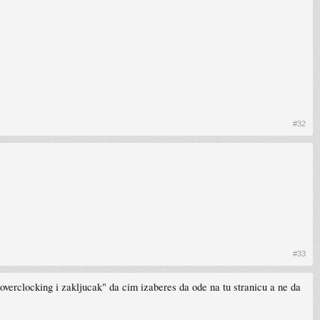
#32
#33
verclocking i zakljucak" da cim izaberes da ode na tu stranicu a ne da