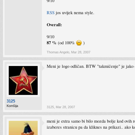
9/10
RSS
jos uvijek nema style.
Overall:
9/10
87 %
(od 100%
)
Thomas Angelo
,
Mar 28, 2007
Meni je logo odličan. BTW "takmičenje" je jako d
3125
Komšija
3125
,
Mar 28, 2007
meni je extra samo bi bilo mozda bolje kod ovih 
izaberes stranicu pa da kliknes na prikazi.. ako 