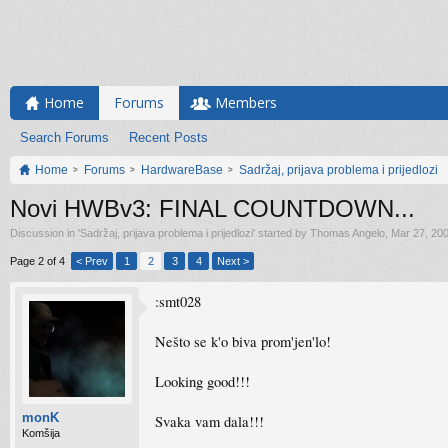
Home
Forums
Members
Search Forums
Recent Posts
Home
Forums
HardwareBase
Sadržaj, prijava problema i prijedlozi
Novi HWBv3: FINAL COUNTDOWN...
Discussion in '
Sadržaj, prijava problema i prijedlozi
' started by
Thomas Angelo
,
Mar 27, 20
Page 2 of 4
< Prev
1
2
3
4
Next >
:smt028
Nešto se k'o biva prom'jen'lo!
Looking good!!!
monK
Svaka vam dala!!!
Komšija