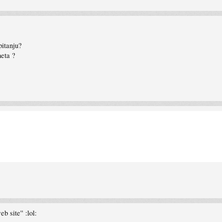
pitanju?
neta ?
 site'' :lol: