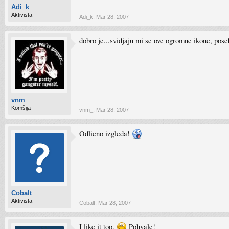
Adi_k
Aktivista
Adi_k
,
Mar 28, 2007
dobro je...svidjaju mi se ove ogromne ikone, pos
vnm_
Komšija
vnm_
,
Mar 28, 2007
Odlicno izgleda!
Cobalt
Aktivista
Cobalt
,
Mar 28, 2007
I like it too.
Pohvale!