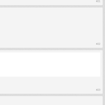
#21
#22
#23